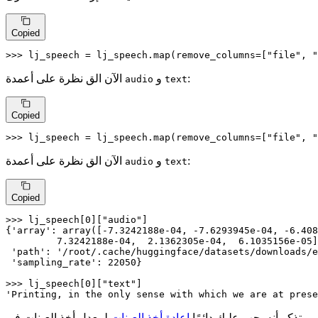
Copied
>>> 
lj_speech = lj_speech.
map
(remove_columns=[
"file"
, 
"
:
و
الآن الق نظرة على أعمدة
audio
text
Copied
>>> 
lj_speech = lj_speech.
map
(remove_columns=[
"file"
, 
"
:
و
الآن الق نظرة على أعمدة
audio
text
Copied
>>> 
lj_speech[
0
][
"audio"
]

{
'array'
: array([-
7.3242188e-04
, -
7.6293945e-04
, -
6.408
7.3242188e-04
,  
2.1362305e-04
,  
6.1035156e-05
]
'path'
: 
'/root/.cache/huggingface/datasets/downloads/e
'sampling_rate'
: 
22050
}

>>> 
lj_speech[
0
][
"text"
'Printing, in the only sense with which we are at prese
تذكر أنه يجب عليك دائمًا
إعادة أخذ العينات
لمعدل أخذ العينات في