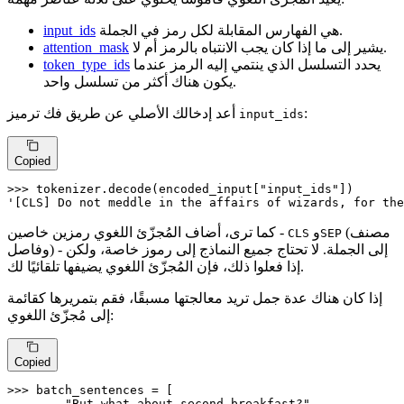
هي الفهارس المقابلة لكل رمز في الجملة.
input_ids
يشير إلى ما إذا كان يجب الانتباه بالرمز أم لا.
attention_mask
يحدد التسلسل الذي ينتمي إليه الرمز عندما
token_type_ids
يكون هناك أكثر من تسلسل واحد.
:
أعد إدخالك الأصلي عن طريق فك ترميز
input_ids
Copied
>>> 
tokenizer.decode(encoded_input[
"input_ids"
'[CLS] Do not meddle in the affairs of wizards, for the
(مصنف
و
كما ترى، أضاف المُجزّئ اللغوي رمزين خاصين -
CLS
SEP
وفاصل) - إلى الجملة. لا تحتاج جميع النماذج إلى رموز خاصة، ولكن
إذا فعلوا ذلك، فإن المُجزّئ اللغوي يضيفها تلقائيًا لك.
إذا كان هناك عدة جمل تريد معالجتها مسبقًا، فقم بتمريرها كقائمة
إلى مُجزّئ اللغوي:
Copied
>>> 
... 
"But what about second breakfast?"