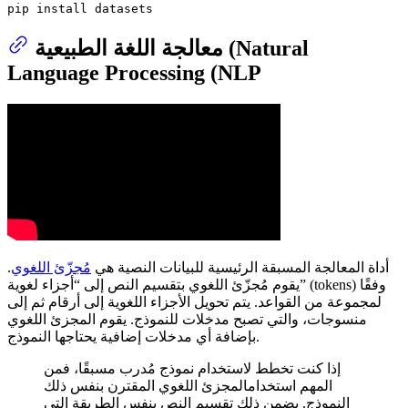
pip install datasets
معالجة اللغة الطبيعية (Natural
Language Processing (NLP
أداة المعالجة المسبقة الرئيسية للبيانات النصية هي
مُجزّئ اللغوي
.
يقوم مُجزّئ اللغوي بتقسيم النص إلى “أجزاء لغوية” (tokens) وفقًا
لمجموعة من القواعد. يتم تحويل الأجزاء اللغوية إلى أرقام ثم إلى
منسوجات، والتي تصبح مدخلات للنموذج. يقوم المجزئ اللغوي
بإضافة أي مدخلات إضافية يحتاجها النموذج.
إذا كنت تخطط لاستخدام نموذج مُدرب مسبقًا، فمن
المهم استخدامالمجزئ اللغوي المقترن بنفس ذلك
النموذج. يضمن ذلك تقسيم النص بنفس الطريقة التي