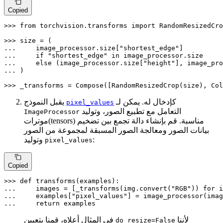
Copied
>>> 
from
 torchvision.transforms 
import
 RandomResizedCro
>>> 
... 
    image_processor.size[
"shortest_edge"
... 
if
"shortest_edge"
in
... 
else
 (image_processor.size[
"height"
], image_pro
... 
)

>>> 
_transforms = Compose([RandomResizedCrop(size), Col
كإدخال له. يمكن لـ
يقبل النموذج
pixel_values
التعامل مع تطبيع الصور، وتوليد
ImageProcessor
موترات(tensors) مناسبة. قم بإنشاء دالة تجمع بين تضخيم
بيانات الصور ومعالجة الصور المسبقة لمجموعة من الصور
:
وتوليد
pixel_values
Copied
>>> 
def
transforms
(
examples
... 
    images = [_transforms(img.convert(
"RGB"
)) 
for
 i
... 
    examples[
"pixel_values"
] = image_processor(imag
... 
return
 examples
لأننا
في المثال أعلاه، قمنا بتعيين
do_resize=False