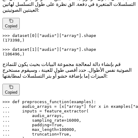
التسلسلات المتغيرة في دفعة. الق نظرة على طول التسلسل لهاتين
العينتين الصوتيتين:
Copied
>>> 
dataset[
0
][
"audio"
][
"array"
].shape

(
173398
,)

>>> 
dataset[
1
][
"audio"
][
"array"
].shape

(
106496
,)
قم بإنشاء دالة لمعالجة مجموعة البيانات بحيث يكون للنماذج
الصوتية نفس الأطوال. حدد أقصى طول للعينة ، وسيقوم مستخرج
الميزات إما بإضافة حشو أو بتر التسلسلات لمطابقتها:
Copied
>>> 
def
preprocess_function
(
examples
... 
    audio_arrays = [x[
"array"
] 
for
 x 
in
 examples[
"a
... 
... 
... 
        sampling_rate=
16000
... 
        padding=
True
... 
        max_length=
100000
... 
        truncation=
True