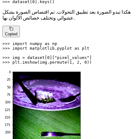
>>> 
dataset[
0
].keys()
هكذا تبدو الصورة بعد تطبيق التحولات. تم اقتصاص الصورة بشكل
عشوائي وتختلف خصائص الألوان بها.
Copied
>>> 
import
 numpy 
as
>>> 
import
 matplotlib.pyplot 
as
 plt

>>> 
img = dataset[
0
][
"pixel_values"
>>> 
plt.imshow(img.permute(
1
, 
2
, 
0
))