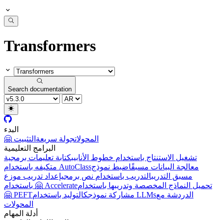
Transformers
Search documentation
البدء
🤗 المحولات
جولة سريعة
التثبيت
البرامج التعليمية
تشغيل الاستنتاج باستخدام خطوط الأنابيب
كتابة تعليمات برمجية
معالجة البيانات مسبقًا
ضبط نموذج
متكيفه باستخدام AutoClass
مسبق التدريب
التدريب باستخدام نص برمجي
إعداد تدريب موزع
تحميل النماذج المخصصة وتدريبها باستخدام
باستخدام 🤗 Accelerate
الدردشة مع
التوليد باستخدام LLMs
مشاركة نموذجك
🤗 PEFT
المحولات
أدلة المهام