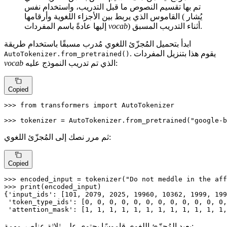
تم بها تقسيم النصوص ما قبل التدريب، واستخدام نفس
القاموس الذي يربط بين الأجزاء اللغوية وأرقامها ( يُشار
) أثناء التدريب المسبق.
vocab
إليها عادةً باسم المفردات
ابدأ بتحميل المُجزّئ اللغوي مُدرب مسبقًا باستخدام طريقة
. يقوم هذا بتنزيل المفردات
AutoTokenizer.from_pretrained()
الذي تم تدريب النموذج عليه:
vocab
Copied
>>> 
from
 transformers 
import
 AutoTokenizer

>>> 
tokenizer = AutoTokenizer.from_pretrained(
"google-b
ثم مرر نصك إلى المُجزّئ اللغوي:
Copied
>>> 
encoded_input = tokenizer(
"Do not meddle in the aff
>>> 
print
(encoded_input)

{
'input_ids'
: [
101
, 
2079
, 
2025
, 
19960
, 
10362
, 
1999
, 
199
'token_type_ids'
: [
0
, 
0
, 
0
, 
0
, 
0
, 
0
, 
0
, 
0
, 
0
, 
0
, 
0
, 
0
,
'attention_mask'
: [
1
, 
1
, 
1
, 
1
, 
1
, 
1
, 
1
, 
1
, 
1
, 
1
, 
1
, 
1
,
يعيد المُجزّئ اللغوي قاموسًا يحتوي على ثلاثة عناصر مهمة: