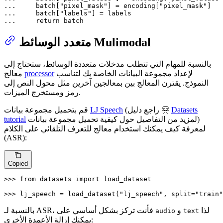
... 
    batch[
"pixel_mask"
] = encoding[
"pixel_mask"
... 
    batch[
"labels"
... 
return
 batch
متعدد الوسائط Mulimodal
بالنسبة للمهام التي تتطلب مدخلات متعددة الوسائط، ستحتاج إلى
لإعداد مجموعة البيانات الخاصة بك لتناسب
processor
معالج
النموذج. يقترن المعالج بين بمعالجين آخرين مثل محول النص إلى
رمز ومستخرج الميزات.
Datasets
(راجع دليل 🤗
LJ Speech
قم بتحميل مجموعة بيانات
لمزيد من التفاصيل حول كيفية تحميل مجموعة بيانات)
tutorial
لمعرفة كيف يمكنك استخدام معالج للتعرف التلقائي على الكلام
(ASR):
Copied
>>> 
from
 datasets 
import
 load_dataset

>>> 
lj_speech = load_dataset(
"lj_speech"
, split=
"train"
لذا
و
بالنسبة لـ ASR، فأنت تركز بشكل أساسي على
audio
text
يمكنك إزالة الأعمدة الأخرى: