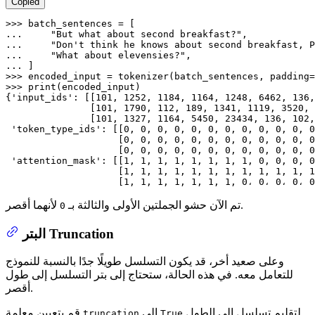
Copied
>>> 
... 
"But what about second breakfast?"
... 
"Don't think he knows about second breakfast, P
... 
"What about elevensies?"
... 
>>> 
encoded_input = tokenizer(batch_sentences, padding=
>>> 
print
(encoded_input)

{
'input_ids'
: [[
101
, 
1252
, 
1184
, 
1164
, 
1248
, 
6462
, 
136
,
               [
101
, 
1790
, 
112
, 
189
, 
1341
, 
1119
, 
3520
, 
               [
101
, 
1327
, 
1164
, 
5450
, 
23434
, 
136
, 
102
,
'token_type_ids'
: [[
0
, 
0
, 
0
, 
0
, 
0
, 
0
, 
0
, 
0
, 
0
, 
0
, 
0
, 
0
                    [
0
, 
0
, 
0
, 
0
, 
0
, 
0
, 
0
, 
0
, 
0
, 
0
, 
0
, 
0
                    [
0
, 
0
, 
0
, 
0
, 
0
, 
0
, 
0
, 
0
, 
0
, 
0
, 
0
, 
0
'attention_mask'
: [[
1
, 
1
, 
1
, 
1
, 
1
, 
1
, 
1
, 
1
, 
0
, 
0
, 
0
, 
0
                    [
1
, 
1
, 
1
, 
1
, 
1
, 
1
, 
1
, 
1
, 
1
, 
1
, 
1
, 
1
                    [
1
, 
1
, 
1
, 
1
, 
1
, 
1
, 
1
, 
0
، 
0
، 
0
، 
0
، 
0
لأنهما أقصر.
تم الآن حشو الجملتين الأولى والثالثة بـ
0
البتر Truncation
وعلى صعيد أخر، قد يكون التسلسل طويلًا جدًا بالنسبة للنموذج
للتعامل معه. في هذه الحالة، ستحتاج إلى بتر التسلسل إلى طول
أقصر.
لتقليم تسلسل إلى الطول
إلى
قم بتعيين معلمة
truncation
True