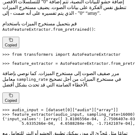
إضافة حشو للبيانات النصية، تتم إضافة “0” للتسلسلات الأقصر.
تنطبق نفس الفكرة على بيانات الصوت. يضيف مستخرج الميزات
“0” - الذي يتم تفسيره على أنه صمت - إلى “array”.
قم بتحميل مستخرج الميزات باستخدام
:
AutoFeatureExtractor.from_pretrained()
Copied
>>> 
from
 transformers 
import
 AutoFeatureExtractor

>>> 
feature_extractor = AutoFeatureExtractor.from_pretr
مرر صفيف الصوت إلى مستخرج الميزات. كما نوصي بإضافة
في مستخرج الميزات من أجل تصحيح
معامل
sampling_rate
الأخطاء الصامتة التي قد تحدث بشكل أفضل.
Copied
>>> 
audio_input = [dataset[
0
][
"audio"
][
"array"
>>> 
feature_extractor(audio_input, sampling_rate=
16000
)

{
'input_values'
: [array([ 
3.8106556e-04
,  
2.7506407e-03
5.6335266e-04
,  
4.6588284e-06
, -
1.7142107e-04
],
تمامًا مثل مُجزِّئ الرموز، يمكنك تطبيق الحشو أو البتر للتعامل مع