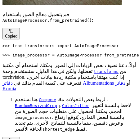
قم بتحميل معالج الصور باستخدام
:
AutoImageProcessor.from_pretrained()
Copied
>>> 
from
 transformers 
import
 AutoImageProcessor

>>> 
image_processor = AutoImageProcessor.from_pretraine
أولاً، دعنا نضيف بعض الزيادات إلى الصور. يمكنك استخدام أي مكتبة
من
تفضلها، ولكن في هذا الدليل، سنستخدم وحدة
transforms
torchvision. إذا كنت مهتمًا باستخدام مكتبة زيادة بيانات أخرى،
أو
دفاتر
دفاتر Albumentations
فتعرف على كيفية القيام بذلك في
Kornia
.
لربط بعض التحولات معًا -
هنا نستخدم
Compose
. لاحظ بالنسبة لتغيير
و
RandomResizedCrop
ColorJitter
الحجم، يمكننا الحصول على متطلبات حجم الصورة من
. بالنسبة لبعض النماذج، يُتوقع ارتفاع
image_processor
وعرض دقيقين، بينما بالنسبة للنماذج الأخرى، يتم تحديد
فقط.
الحافة الأقصر
shortest_edge