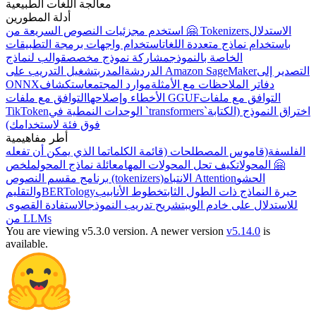
معالجة اللغات الطبيعية
أدلة المطورين
الاستدلال
استخدم مجزئيات النصوص السريعة من 🤗 Tokenizers
باستخدام نماذج متعددة اللغات
استخدام واجهات برمجة التطبيقات
الخاصة بالنموذج
مشاركة نموذج مخصص
قوالب لنماذج
التصدير إلى
تشغيل التدريب على Amazon SageMaker
الدردشة
المدرب
دفاتر الملاحظات مع الأمثلة
موارد المجتمع
استكشاف
ONNX
التوافق مع ملفات
التوافق مع ملفات GGUF
الأخطاء وإصلاحها
اختراق النموذج (الكتابة
الوحدات النمطية في `transformers`
TikToken
فوق فئة لاستخدامك)
أطر مفاهيمية
الفلسفة
(قاموس المصطلحات (قائمة الكلمات
ما الذي يمكن أن تفعله
🤗 المحولات
كيف تحل المحولات المهام
عائلة نماذج المحول
ملخص
الحشو
الانتباه Attention
برنامج مقسم النصوص (tokenizers)
حيرة النماذج ذات الطول الثابت
خطوط الأنابيب
BERTology
والتقليم
للاستدلال على خادم الويب
تشريح تدريب النموذج
الاستفادة القصوى
من LLMs
You are viewing v5.3.0 version.
A newer version
v5.14.0
is
available.