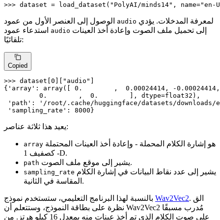
>>> 
dataset = load_dataset(
"PolyAI/minds14"
, name=
"en-U
لمعرفة المدخلات. يؤدي
الوصول إلى العنصر الأول من عمود
audio
إلى تحميل ملف الصوت وإعادة أخذ العينات
استدعاء عمود
audio
تلقائيًا:
Copied
>>> 
dataset[
0
][
"audio"
]

{
'array'
: array([ 
0.
        ,  
0.00024414
, -
0.00024414
,
0.
        ,  
0.
        ], dtype=float32),

'path'
: 
'/root/.cache/huggingface/datasets/downloads/e
'sampling_rate'
: 
8000
}
يعيد هذا ثلاثة عناصر:
هو إشارة الكلام المحملة - وإعادة أخذ العينات المحتملة
array
- كصفيف 1D.
يشير إلى موقع ملف الصوت.
path
يشير إلى عدد نقاط البيانات في إشارة الكلام
sampling_rate
المقاسة في الثانية.
. الق
Wav2Vec2
بالنسبة لهذا البرنامج التعليمي، ستستخدم نموذج
نظرة على بطاقة النموذج، وستتعلم أن Wav2Vec2 مُدرب مسبقًا
على صوت الكلام الذي تم أخذ عينات منه بمعدل 16 كيلو هرتز. من