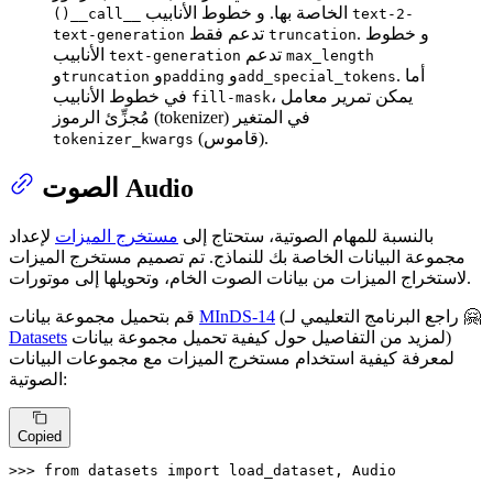
الخاصة بها. و خطوط الأنابيب
()__call__
text-2-
. و خطوط
تدعم فقط
text-generation
truncation
تدعم
الأنابيب
text-generation
max_length
. أما
و
و
و
truncation
padding
add_special_tokens
، يمكن تمرير معامل
في خطوط الأنابيب
fill-mask
مُجزِّئ الرموز (tokenizer) في المتغير
(قاموس).
tokenizer_kwargs
الصوت Audio
بالنسبة للمهام الصوتية، ستحتاج إلى
مستخرج الميزات
لإعداد
مجموعة البيانات الخاصة بك للنماذج. تم تصميم مستخرج الميزات
لاستخراج الميزات من بيانات الصوت الخام، وتحويلها إلى موتورات.
(راجع البرنامج التعليمي لـ 🤗
MInDS-14
قم بتحميل مجموعة بيانات
لمزيد من التفاصيل حول كيفية تحميل مجموعة بيانات)
Datasets
لمعرفة كيفية استخدام مستخرج الميزات مع مجموعات البيانات
الصوتية:
Copied
>>> 
from
 datasets 
import
 load_dataset, Audio
