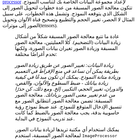
لإعداد مجموعة البيانات الخاصة بك لتناسب النموذج.
processor
تتكون معالجة الصور المسبقة من عدة خطوات لتحويل الصور إلى
الشكل الذي يتوقعه النموذج. وتشمل هذه الخطوات، على سبيل
المثال لا الحصر، تغيير الحجم والتطبيع وتصحيح قناة الألوان وتحويل
الصور إلى موترات(tensors).
عادة ما تتبع معالجة الصور المسبقة شكلاً من أشكال
زيادة البيانات (التضخيم). كلا العمليتين، معالجة الصور
المسبقة وزيادة الصور تغيران بيانات الصورة، ولكنها
تخدم أغراضًا مختلفة:
زيادة البيانات: تغيير الصور عن طريق زيادة الصور
بطريقة يمكن أن تساعد في منع الإفراط في التعميم
وزيادة متانة النموذج. يمكنك أن تكون مبدعًا في كيفية
زيادة بياناتك - ضبط السطوع والألوان، واالقص،
والدوران، تغيير الحجم، التكبير، إلخ. ومع ذلك، كن حذرًا
من عدم تغيير معنى الصور بزياداتك.
معالجة الصور
المسبقة: تضمن معالجة الصور اتتطابق الصور مع
تنسيق الإدخال المتوقع للنموذج. عند ضبط نموذج رؤية
حاسوبية بدقة، يجب معالجة الصور بالضبط كما كانت
عند تدريب النموذج في البداية.
يمكنك استخدام أي مكتبة تريدها لزيادة بيانات الصور.
لمعالجة الصور المسبقة، استخدم
ImageProcessor