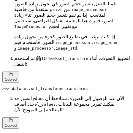
قمنا بالفعل بتغيير حجم الصور في تحويل زيادة الصور،
من
واستفدنا من خاصية
size
image_processor
المناسب. إذا لم تقم بتغيير حجم الصور أثناء زيادة
الصور، فاترك هذا المعلمة. بشكل افتراضي، ستتعامل
مع تغيير الحجم.
ImageProcessor
إذا كنت ترغب في تطبيع الصور كجزء من تحويل زيادة
،
الصور، فاستخدم قيم
image_processor.image_mean
.
و
image_processor.image_std
لتطبيق التحولات أثناء
ثم استخدم 🤗 Datasets
set_transform
التنقل:
Copied
>>> 
dataset.set_transform(transforms)
الآن عند الوصول إلى الصورة، ستلاحظ أن معالج الصور قد
. يمكنك تمرير مجموعة البيانات
أضاف
pixel_values
المعالجة إلى النموذج الآن!
Copied