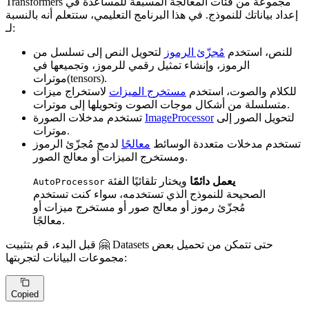
Transformers مجموعة من فئات المعالجة المسبقة للمساعدة في
إعداد بياناتك للنموذج. في هذا البرنامج التعليمي، ستتعلم أنه بالنسبة
لـ:
للنص، استخدم
مُجزّئ الرموز
لتحويل النص إلى تسلسل من
الرموز، وإنشاء تمثيل رقمي للرموز، وتجميعها في
موترات(tensors).
للكلام والصوت، استخدم
مستخرج الميزات
لاستخراج ميزات
متسلسلة من أشكال موجات الصوت وتحويلها إلى موترات.
لتحويل الصور إلى
ImageProcessor
تستخدم مدخلات الصورة
موترات.
تستخدم مدخلات متعددة الوسائط
معالجًا
لدمج مُجزّئ الرموز
ومستخرج الميزات أو معالج الصور.
يعمل دائمًا
ويختار تلقائيًا الفئة
AutoProcessor
الصحيحة للنموذج الذي تستخدمه، سواء كنت تستخدم
مُجزّئ رموز أو معالج صور أو مستخرج ميزات أو
معالجًا.
قبل البدء، قم بتثبيت 🤗 Datasets حتى تتمكن من تحميل بعض
مجموعات البيانات لتجربتها:
Copied