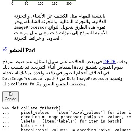
بالنسبة للمهام مثل الكشف عن الأشياء، والتجزئة
الدلالية، والتجزئة المثالية، والتجزئة الشاملة، يوفر
تقوم هذه الطرق بتحويل النواتج
ImageProcessor
الأولية للنموذج إلى تنبؤات ذات معنى مثل مربعات
الحدود، أو خرائط التجزئة.
الحشو Pad
بدقة،
DETR
في بعض الحالات، على سبيل المثال، عند ضبط نموذج
يقوم النموذج بتطبيق زيادة المقياس أثناء التدريب. قد يتسبب ذلك
في اختلاف أحجام الصور في دفعة واحدة. يمكنك استخدام
وتحديد
من
DetrImageProcessor.pad()
DetrImageProcessor
مخصصة لتجميع الصور معًا.
دالة
collate_fn
Copied
>>> 
def
collate_fn
(
batch
... 
    pixel_values = [item[
"pixel_values"
] 
for
 item 
i
... 
    encoding = image_processor.pad(pixel_values, re
... 
    labels = [item[
"labels"
] 
for
 item 
in
... 
... 
    batch[
"pixel_values"
] = encoding[
"pixel_values"