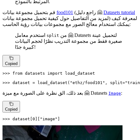
المرتبط بالنموذج.
Datasets tutorial
(راجع دليل 🤗
food101
قم بتحميل مجموعة بيانات
لمزيد من التفاصيل حول كيفية تحميل مجموعة بيانات) لمعرفة كيف
يمكنك استخدام معالج الصور مع مجموعات بيانات رؤية الحاسب:
من 🤗 Datasets لتحميل عينة
استخدم معامل
split
صغيرة فقط من مجموعة التدريب نظرًا لحجم البيانات
كبيرة جدًا!
Copied
>>> 
from
 datasets 
import
 load_dataset

>>> 
dataset = load_dataset(
"ethz/food101"
, split=
"train
:
بعد ذلك، الق نظرة على الصورة مع ميزة 🤗 Datasets
Image
Copied
>>> 
dataset[
0
][
"image"
]