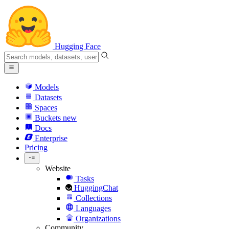
Hugging Face
Models
Datasets
Spaces
Buckets
new
Docs
Enterprise
Pricing
Website
Tasks
HuggingChat
Collections
Languages
Organizations
Community