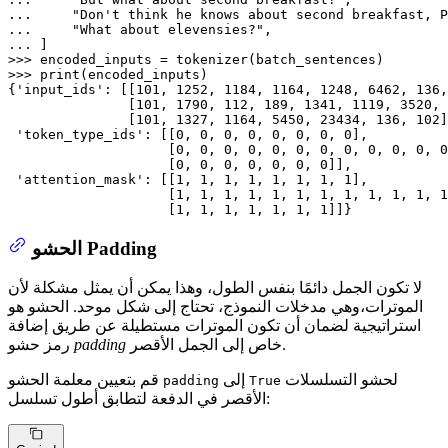
... 
"Don't think he knows about second breakfast, P
... 
"What about elevensies?"
... 
>>> 
>>> 
print
(encoded_inputs)

{
'input_ids'
: [[
101
, 
1252
, 
1184
, 
1164
, 
1248
, 
6462
, 
136
,
               [
101
, 
1790
, 
112
, 
189
, 
1341
, 
1119
, 
3520
, 
               [
101
, 
1327
, 
1164
, 
5450
, 
23434
, 
136
, 
102
]
'token_type_ids'
: [[
0
, 
0
, 
0
, 
0
, 
0
, 
0
, 
0
, 
0
],

                    [
0
, 
0
, 
0
, 
0
, 
0
, 
0
, 
0
, 
0
, 
0
, 
0
, 
0
, 
0
                    [
0
, 
0
, 
0
, 
0
, 
0
, 
0
, 
0
]],

'attention_mask'
: [[
1
, 
1
, 
1
, 
1
, 
1
, 
1
, 
1
, 
1
],

                    [
1
, 
1
, 
1
, 
1
, 
1
, 
1
, 
1
, 
1
, 
1
, 
1
, 
1
, 
1
                    [
1
, 
1
, 
1
, 
1
, 
1
, 
1
, 
1
]]}
الحشو Padding
لا تكون الجمل دائمًا بنفس الطول، وهذا يمكن أن يمثل مشكلة لأن
الموترات،وهي مدخلات النموذج، تحتاج إلى شكل موحد. الحشو هو
استراتيجية لضمان أن تكون الموترات مستطيلة عن طريق إضافة
خاص إلى الجمل الأقصر.
padding
رمز حشو
لحشو التسلسلات
إلى
قم بتعيين معلمة الحشو
padding
True
الأقصر في الدفعة لتطابق أطول تسلسل: