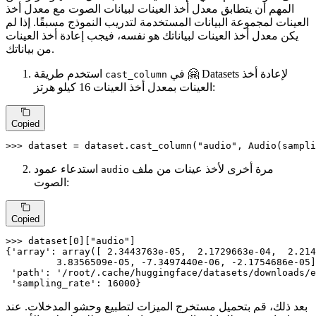
المهم أن يتطابق معدل أخذ العينات لبيانات الصوت مع معدل أخذ
العينات لمجموعة البيانات المستخدمة لتدريب النموذج مسبقًا. إذا لم
يكن معدل أخذ العينات لبياناتك هو نفسه، فيجب إعادة أخذ العينات
من بياناتك.
في 🤗 Datasets لإعادة أخذ
استخدم طريقة
cast_column
العينات بمعدل أخذ العينات 16 كيلو هرتز:
Copied
>>> 
dataset = dataset.cast_column(
"audio"
, Audio(sampli
مرة أخرى لأخذ عينات من ملف
استدعاء عمود
audio
الصوت:
Copied
>>> 
dataset[
0
][
"audio"
]

{
'array'
: array([ 
2.3443763e-05
,  
2.1729663e-04
,  
2.214
3.8356509e-05
, -
7.3497440e-06
, -
2.1754686e-05
]
'path'
: 
'/root/.cache/huggingface/datasets/downloads/e
'sampling_rate'
: 
16000
}
بعد ذلك، قم بتحميل مستخرج الميزات لتطبيع وحشو المدخلات. عند