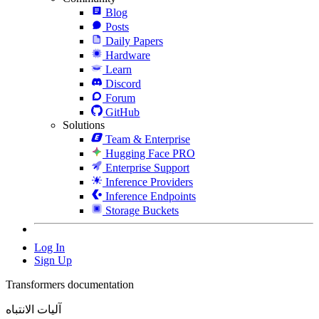
Blog
Posts
Daily Papers
Hardware
Learn
Discord
Forum
GitHub
Solutions
Team & Enterprise
Hugging Face PRO
Enterprise Support
Inference Providers
Inference Endpoints
Storage Buckets
Log In
Sign Up
Transformers documentation
آليات الانتباه