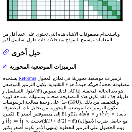
وباستخدام مصفوفات الانتباه هذه التي تحتوي على عدد أقل من
المعلمات، يسمح النموذج بمدخالات ذات طول تسلسل أكبر.
حيل أخرى
الترميزات الموضعية المحورية
ترميزات موضعية محورية: في نماذج المحول
Reformer
يستخدم
l
d
l
التقليدية، يكون الترميز الموضعي E مصفوفة بحجم
l
في
d
، حيث
l
هو
طول التسلسل و\(d\) هو بعد الحالة المخفية. إذا كان لديك نصوص
طويلة جدًا، فقد تكون هذه المصفوفة ضخمة وتستهلك مساحة كبيرة
جدًا على وحدة معالجة الرسوميات (GPU). وللتخفيف من ذلك،
تتكون الترميزات الموضعية المحورية من تحليل تلك المصفوفة
×
l_{2}
×
l_{1}
الكبيرة E إلى مصفوفتين أصغر E1 وE2، بأبعاد
l
d
و
l
d
،
2
2
1
1
\times
\times
=
×
l_{1}
{2} = d\) (مع حاصل ضرب الأطوال،
{1} + d
و\(d
بحيث
l
l
l
2
1
d_{2}
d_{1}
\times
ينتهي الأمر بكونه أصغر بكثير). ويتم الحصول على الترميز للخطوة