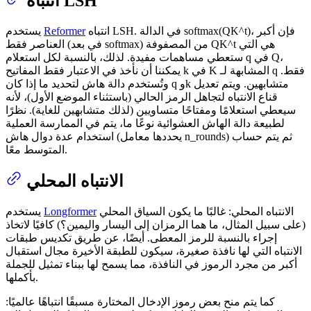
انتباه LSH
انتباه LSH. في الدالة softmax(QK^t)، فإن أكبر
Reformer
يستخدم
العناصر فقط (في بعد softmax) من المصفوفة QK^t هي التي
ستعطي مساهمات مفيدة. لذلك، بالنسبة لكل استعلام q في Q،
يمكننا أن نأخذ في الاعتبار فقط المفاتيح k في K المشابهة لـ q فقط.
وتُستخدم دالة هاش لتحديد ما إذا كان q وk متشابهين. ويتم تعديل
قناع الانتباه لتجاهل الرمز الحالي (باستثناء الموضع الأول)، لأنه
سيعطي استعلامًا ومفتاحًا متساويين (لذلك متشابهين للغاية). نظرًا
لطبيعة دالة الهاش العشوائية نوعًا ما، يتم في الممارسة العملية
استخدام عدة دوال هاش (يحددها معامل n_rounds) ثم يتم حساب
المتوسط معًا.
الانتباه المحلي
الانتباه المحلي: غالبًا ما يكون السياق المحلي
Longformer
يستخدم
(على سبيل المثال، ما هما الرمزان إلى اليسار واليمين؟) كافيًا لاتخاذ
إجراء بالنسبة للرمز المعطى. أيضًا، عن طريق تكديس طبقات
الانتباه التي لها نافذة صغيرة، سيكون للطبقة الأخيرة مجال استقبال
أكبر من مجرد الرموز في النافذة، مما يسمح لها ببناء تمثيل للجملة
بأكملها.
كما يتم منح بعض رموز الإدخال المختارة مسبقًا انتباهًا عالميًا: