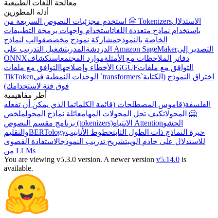
معالجة اللغات الطبيعية
أدلة المطورين
الاستدلال
استخدم مجزئيات النصوص السريعة من 🤗 Tokenizers
باستخدام نماذج متعددة اللغات
استخدام واجهات برمجة التطبيقات
الخاصة بالنموذج
مشاركة نموذج مخصص
قوالب لنماذج
التصدير إلى
تشغيل التدريب على Amazon SageMaker
الدردشة
المدرب
دفاتر الملاحظات مع الأمثلة
موارد المجتمع
استكشاف
ONNX
التوافق مع ملفات
التوافق مع ملفات GGUF
الأخطاء وإصلاحها
اختراق النموذج (الكتابة
الوحدات النمطية في `transformers`
TikToken
فوق فئة لاستخدامك)
أطر مفاهيمية
الفلسفة
(قاموس المصطلحات (قائمة الكلمات
ما الذي يمكن أن تفعله
🤗 المحولات
كيف تحل المحولات المهام
عائلة نماذج المحول
ملخص
الحشو
الانتباه Attention
برنامج مقسم النصوص (tokenizers)
حيرة النماذج ذات الطول الثابت
خطوط الأنابيب
BERTology
والتقليم
للاستدلال على خادم الويب
تشريح تدريب النموذج
الاستفادة القصوى
من LLMs
You are viewing v5.3.0 version.
A newer version
v5.14.0
is
available.