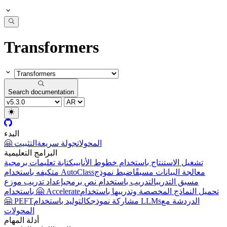
Transformers
Search documentation
البدء
🤗 المحولات
جولة سريعة
التثبيت
البرامج التعليمية
تشغيل الاستنتاج باستخدام خطوط الأنابيب
كتابة تعليمات برمجية
معالجة البيانات مسبقًا
ضبط نموذج
متكيفه باستخدام AutoClass
مسبق التدريب
التدريب باستخدام نص برمجي
إعداد تدريب موزع
تحميل النماذج المخصصة وتدريبها باستخدام
باستخدام 🤗 Accelerate
الدردشة مع
التوليد باستخدام LLMs
مشاركة نموذجك
🤗 PEFT
المحولات
أدلة المهام