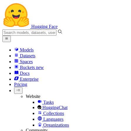
Hugging Face
Models
Datasets
Spaces
Buckets
new
Docs
Enterprise
Pricing
Website
Tasks
HuggingChat
Collections
Languages
Organizations
Community