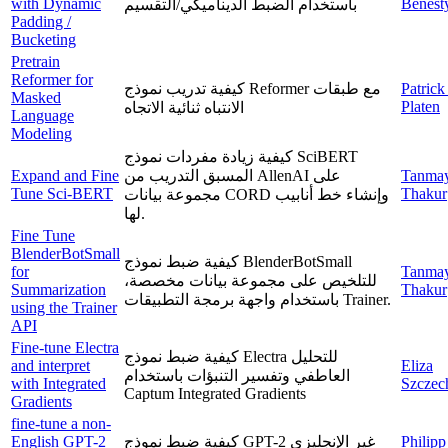
with Dynamic
Benest
باستخدام الضبط الديناميكي/التقسيم
Padding /
Bucketing
Pretrain
Reformer for
كيفية تدريب نموذج Reformer مع طبقات
Patrick
Masked
Platen
الانتباه ثنائية الاتجاه
Language
Modeling
كيفية زيادة مفردات نموذج SciBERT
Expand and Fine
المسبق التدريب من AllenAI على
Tanma
Tune Sci-BERT
Thakur
مجموعة بيانات CORD وإنشاء خط أنابيب
لها.
Fine Tune
BlenderBotSmall
كيفية ضبط نموذج BlenderBotSmall
for
Tanma
للتلخيص على مجموعة بيانات مخصصة،
Summarization
Thakur
باستخدام واجهة برمجة التطبيقات Trainer.
using the Trainer
API
Fine-tune Electra
كيفية ضبط نموذج Electra للتحليل
and interpret
Eliza
العاطفي وتفسير التنبؤات باستخدام
with Integrated
Szczec
Captum Integrated Gradients
Gradients
fine-tune a non-
English GPT-2
كيفية ضبط نموذج GPT-2 غير الإنجليزي
Philipp