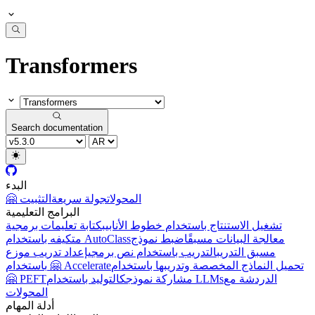
Transformers
Search documentation
البدء
🤗 المحولات
جولة سريعة
التثبيت
البرامج التعليمية
تشغيل الاستنتاج باستخدام خطوط الأنابيب
كتابة تعليمات برمجية
معالجة البيانات مسبقًا
ضبط نموذج
متكيفه باستخدام AutoClass
مسبق التدريب
التدريب باستخدام نص برمجي
إعداد تدريب موزع
تحميل النماذج المخصصة وتدريبها باستخدام
باستخدام 🤗 Accelerate
🤗 PEFT
مشاركة نموذجك
التوليد باستخدام LLMs
الدردشة مع
المحولات
أدلة المهام