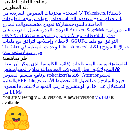
معالجة اللغات الطبيعية
أدلة المطورين
الاستدلال
استخدم مجزئيات النصوص السريعة من 🤗 Tokenizers
باستخدام نماذج متعددة اللغات
استخدام واجهات برمجة التطبيقات
الخاصة بالنموذج
مشاركة نموذج مخصص
قوالب لنماذج
التصدير إلى
تشغيل التدريب على Amazon SageMaker
الدردشة
المدرب
ONNX
استكشاف
موارد المجتمع
دفاتر الملاحظات مع الأمثلة
التوافق مع ملفات
التوافق مع ملفات GGUF
الأخطاء وإصلاحها
TikToken
الوحدات النمطية في `transformers`
اختراق النموذج (الكتابة
فوق فئة لاستخدامك)
أطر مفاهيمية
الفلسفة
(قاموس المصطلحات (قائمة الكلمات
ما الذي يمكن أن تفعله
🤗 المحولات
كيف تحل المحولات المهام
عائلة نماذج المحول
ملخص
الحشو
الانتباه Attention
برنامج مقسم النصوص (tokenizers)
والتقليم
BERTology
خطوط الأنابيب
حيرة النماذج ذات الطول الثابت
للاستدلال على خادم الويب
تشريح تدريب النموذج
الاستفادة القصوى
من LLMs
You are viewing v5.3.0 version.
A newer version
v5.14.0
is
available.