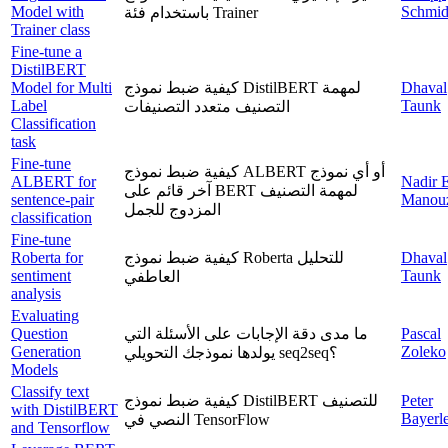
Model with
Schmi
باستخدام فئة Trainer
Trainer class
Fine-tune a
DistilBERT
Model for Multi
كيفية ضبط نموذج DistilBERT لمهمة
Dhaval
Label
Taunk
التصنيف متعدد التصنيفات
Classification
task
Fine-tune
كيفية ضبط نموذج ALBERT أو أي نموذج
ALBERT for
Nadir 
آخر قائم على BERT لمهمة التصنيف
sentence-pair
Manou
المزدوج للجمل
classification
Fine-tune
Roberta for
كيفية ضبط نموذج Roberta للتحليل
Dhaval
sentiment
Taunk
العاطفي
analysis
Evaluating
Question
ما مدى دقة الإجابات على الأسئلة التي
Pascal
Generation
Zoleko
يولدها نموذجك التحويلي seq2seq؟
Models
Classify text
كيفية ضبط نموذج DistilBERT للتصنيف
Peter
with DistilBERT
Bayerl
النصي في TensorFlow
and Tensorflow