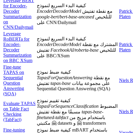
Leverage BERT
كيفية البدء السريع لنموذج
for Encoder-
Decoder
EncoderDecoderModel
مع نقطة تفتيش
Patrick
Summarization
Platen
google-bert/bert-base-uncased
للتلخيص
on
على CNN/Dailymail
CNN/Dailymail
Leverage
كيفية البدء السريع لنموذج
RoBERTa for
Encoder-
EncoderDecoderModel
المشترك مع نقطة
Patrick
Decoder
Platen
تفتيش
FacebookAI/roberta-base
للتلخيص
Summarization
على BBC/XSum
on BBC XSum
Fine-tune
كيفية ضبط نموذج
TAPAS on
Sequential
TapasForQuestionAnswering
مع نقطة
Niels 
Question
تفتيش
tapas-base
على مجموعة بيانات
Answering
Sequential Question Answering (SQA)
(SQA)
كيفية تقييم نموذج
Evaluate TAPAS
TapasForSequenceClassification
المضبوط
on Table Fact
Niels 
مسبقًا مع نقطة تفتيش
tapas-base-
Checking
finetuned-tabfact
باستخدام مزيج من
(TabFact)
مكتبتي 🤗 datasets و 🤗 transformers
Fine-tuning
كيفية ضبط نموذج mBART باستخدام
Vasude