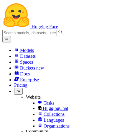
Hugging Face
Models
Datasets
Spaces
Buckets
new
Docs
Enterprise
Pricing
Website
Tasks
HuggingChat
Collections
Languages
Organizations
Community