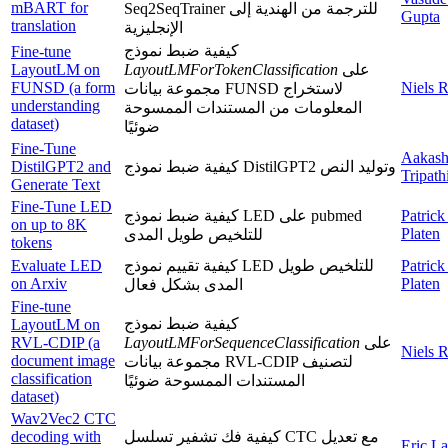
mBART for
Seq2SeqTrainer للترجمة من الهندية إلى
Gupta
translation
الإنجليزية
كيفية ضبط نموذج
Fine-tune
LayoutLM on
LayoutLMForTokenClassification
على
FUNSD (a form
Niels 
مجموعة بيانات FUNSD لاستخراج
understanding
المعلومات من المستندات الممسوحة
dataset)
ضوئيًا
Fine-Tune
Aakas
DistilGPT2 and
كيفية ضبط نموذج DistilGPT2 وتوليد النص
Tripath
Generate Text
Fine-Tune LED
كيفية ضبط نموذج LED على pubmed
Patrick
on up to 8K
Platen
للتلخيص طويل المدى
tokens
Evaluate LED
كيفية تقييم نموذج LED للتلخيص طويل
Patrick
on Arxiv
Platen
المدى بشكل فعال
Fine-tune
كيفية ضبط نموذج
LayoutLM on
RVL-CDIP (a
LayoutLMForSequenceClassification
على
Niels 
document image
مجموعة بيانات RVL-CDIP لتصنيف
classification
المستندات الممسوحة ضوئيًا
dataset)
Wav2Vec2 CTC
decoding with
كيفية فك تشفير تسلسل CTC مع تعديل
Eric L