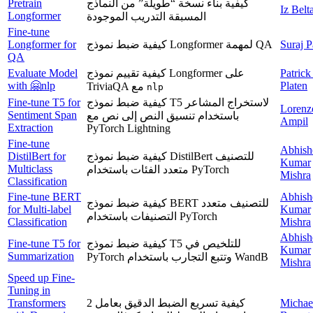
Pretrain
كيفية بناء نسخة “طويلة” من النماذج
Iz Belt
Longformer
المسبقة التدريب الموجودة
Fine-tune
Longformer for
كيفية ضبط نموذج Longformer لمهمة QA
Suraj P
QA
Evaluate Model
كيفية تقييم نموذج Longformer على
Patrick
with 🤗nlp
Platen
TriviaQA مع
nlp
Fine-tune T5 for
كيفية ضبط نموذج T5 لاستخراج المشاعر
Lorenz
Sentiment Span
باستخدام تنسيق النص إلى نص مع
Ampil
Extraction
PyTorch Lightning
Fine-tune
Abhish
DistilBert for
كيفية ضبط نموذج DistilBert للتصنيف
Kumar
Multiclass
متعدد الفئات باستخدام PyTorch
Mishra
Classification
Fine-tune BERT
Abhish
كيفية ضبط نموذج BERT للتصنيف متعدد
for Multi-label
Kumar
التصنيفات باستخدام PyTorch
Classification
Mishra
Abhish
Fine-tune T5 for
كيفية ضبط نموذج T5 للتلخيص في
Kumar
Summarization
PyTorch وتتبع التجارب باستخدام WandB
Mishra
Speed up Fine-
Tuning in
Transformers
كيفية تسريع الضبط الدقيق بعامل 2
Michae