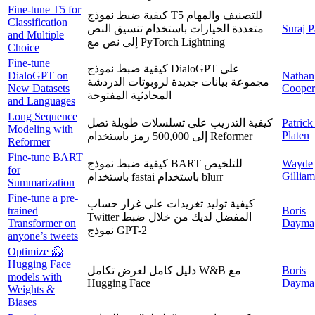
Fine-tune T5 for
كيفية ضبط نموذج T5 للتصنيف والمهام
Classification
متعددة الخيارات باستخدام تنسيق النص
Suraj P
and Multiple
إلى نص مع PyTorch Lightning
Choice
Fine-tune
كيفية ضبط نموذج DialoGPT على
DialoGPT on
Nathan
مجموعة بيانات جديدة لروبوتات الدردشة
New Datasets
Cooper
المحادثية المفتوحة
and Languages
Long Sequence
كيفية التدريب على تسلسلات طويلة تصل
Patrick
Modeling with
Platen
إلى 500,000 رمز باستخدام Reformer
Reformer
Fine-tune BART
كيفية ضبط نموذج BART للتلخيص
Wayde
for
Gilliam
باستخدام fastai باستخدام blurr
Summarization
Fine-tune a pre-
كيفية توليد تغريدات على غرار حساب
trained
Boris
Twitter المفضل لديك من خلال ضبط
Transformer on
Dayma
نموذج GPT-2
anyone’s tweets
Optimize 🤗
Hugging Face
دليل كامل لعرض تكامل W&B مع
Boris
models with
Hugging Face
Dayma
Weights &
Biases