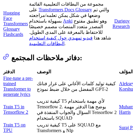
مجموعة من البطاقات التعليمية القائمة
على
Transformers Docs Glossary
والتي تم
Hugging
وضعها في شكل يمكن تعلمه/مراجعته
Face
بسهولة باستخدام
Anki
وهو تطبيق مفتوح
Darigov
Transformers
Research
المصدر متعدد المنصات مصمم خصيصًا
Glossary
للاحتفاظ بالمعرفة على المدى الطويل.
Flashcards
شاهد هذا
فيديو تمهيدي حول كيفية استخدام
البطاقات التعليمية
.
دفاتر ملاحظات المجتمع:
لمؤلف
الوصف
الدفتر
Fine-tune a pre-
trained
كيفية توليد كلمات الأغاني على غرار فنانك
Alekse
Transformer to
Korsh
المفضل من خلال ضبط نموذج GPT-2
generate lyrics
كيفية تدريب T5 لأي مهمة باستخدام
Train T5 in
Tensorflow 2. يوضح هذا الدفتر مهمة
Muha
Tensorflow 2
Harris
السؤال والجواب المنفذة في Tensorflow 2
باستخدام SQUAD
Train T5 on
كيفية تدريب T5 على SQUAD مع
Suraj P
TPU
Transformers و Nlp