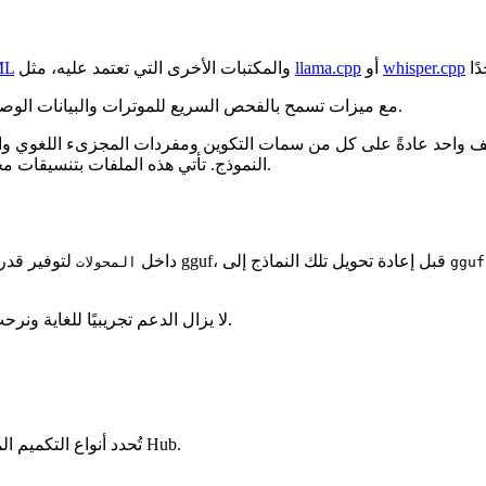
whisper.cpp
أو
llama.cpp
والمكتبات الأخرى التي تعتمد عليه، مثل
ML
مع ميزات تسمح بالفحص السريع للموترات والبيانات الوصفية داخل الملف.
 واحد عادةً على كل من سمات التكوين ومفردات المجزىء اللغوي والخ
.
النموذج. تأتي هذه الملفات بتنسيقات م
لتوفير قدرات تدريب/ضبط إضافية لنماذج gguf، قبل إعادة تحويل تلك النماذج إلى
داخل
gguf
المحولات
لا يزال الدعم تجريبيًا للغاية ونرحب بالمساهمات من أجل ترسيخه عبر أنواع التكميم وبنى النماذج.
تُحدد أنواع التكميم المدعومة مبدئيًا وفقًا لملفات التكميم الشائعة التي تمت مشاركتها على Hub.