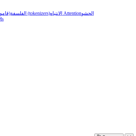
الحشو
الانتباه Attention
ملخص برنامج مقسم النصوص (tokenizers)
الفلسفة
(قامو
الاستفا