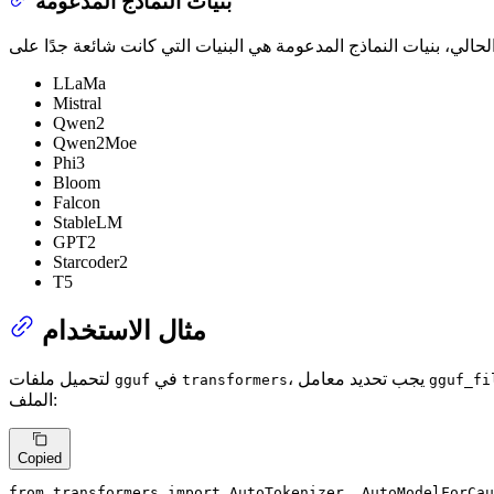
بنيات النماذج المدعومة
LLaMa
Mistral
Qwen2
Qwen2Moe
Phi3
Bloom
Falcon
StableLM
GPT2
Starcoder2
T5
مثال الاستخدام
، يجب تحديد معامل
في
لتحميل ملفات
gguf
transformers
gguf_fi
الملف:
Copied
from
 transformers 
import
 AutoTokenizer, AutoModelForCau