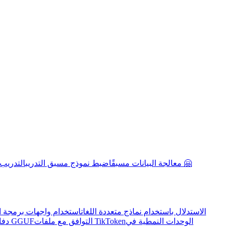
معالجة البيانات مسبقًا
ضبط نموذج مسبق التدريب
التدريب
الاستدلال باستخدام نماذج متعددة اللغات
استخدام واجهات برمجة ال
الوحدات النمطية في
التوافق مع ملفات TikToken
التوافق مع ملفات GGUF
دفا