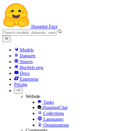
Hugging Face
Models
Datasets
Spaces
Buckets
new
Docs
Enterprise
Pricing
Website
Tasks
HuggingChat
Collections
Languages
Organizations
Community