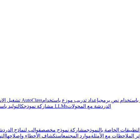
 باستخدام نص برمجي
إعداد تدريب موزع باستخدام 🤗
كتابة تعليمات برمجية متكيفه باستخدام AutoClass
تشغيل الاس
الدردشة مع المحولات
التوليد باستخدام LLMs
مشاركة نموذجك
تطبيقات الخاصة بالنموذج
مشاركة نموذج مخصص
قوالب لنماذج الدردش
تر الملاحظات مع الأمثلة
موارد المجتمع
استكشاف الأخطاء وإصلاحها