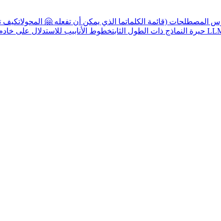
س المصطلحات (قائمة الكلمات
ما الذي يمكن أن تفعله 🤗 المحولات
كيف تح
دة القصوى من LLMs
حيرة النماذج ذات الطول الثابت
خطوط الأنابيب للاستدلال على خادم ا