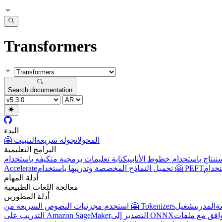
Transformers
Search documentation
البدء
🤗 المحولات
جولة سريعة
التثبيت
البرامج التعليمية
تنتاج باستخدام خطوط الأنابيب
تحميل النماذج المخصصة وتدريبها باستخدام 🤗 PEFT
Accelerate
أدلة المهام
معالجة اللغات الطبيعية
أدلة المطورين
ة
المدرب
تشغيل
استخدم مجزئيات النصوص السريعة من 🤗 Tokenizers
التصدير إلى ONNX
التدريب على Amazon SageMaker