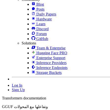
Blog
Posts
Daily Papers
Hardware
Learn
Discord
Forum
GitHub
Solutions
Team & Enterprise
Hugging Face PRO
Enterprise Support
Inference Providers
Inference Endpoints
Storage Buckets
Log In
Sign Up
Transformers documentation
GGUF وتفاعلها مع المحولات