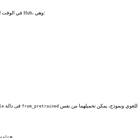
في الوقت الحالي، بنيات النماذج المدعومة هي البنيات التي كانت شائعة جدًا على Hub، وهي:
لكل من المُجزّئ اللغوية والنموذج. فيما يلي كيفية تحميل المُجزّئ اللغوي ونموذج، يمكن تحميلهما من نفس
فى دالة
le
from_pretrained
salLM
