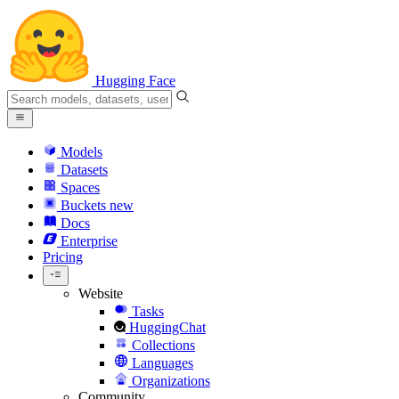
Hugging Face
Models
Datasets
Spaces
Buckets
new
Docs
Enterprise
Pricing
Website
Tasks
HuggingChat
Collections
Languages
Organizations
Community