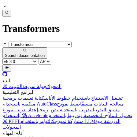
Transformers
Search documentation
البدء
🤗 المحولات
جولة سريعة
التثبيت
البرامج التعليمية
تشغيل الاستنتاج باستخدام خطوط الأنابيب
كتابة تعليمات برمجية
معالجة البيانات مسبقًا
ضبط نموذج
متكيفه باستخدام AutoClass
مسبق التدريب
التدريب باستخدام نص برمجي
إعداد تدريب موزع
تحميل النماذج المخصصة وتدريبها باستخدام
باستخدام 🤗 Accelerate
الدردشة مع
التوليد باستخدام LLMs
مشاركة نموذجك
🤗 PEFT
المحولات
أدلة المهام