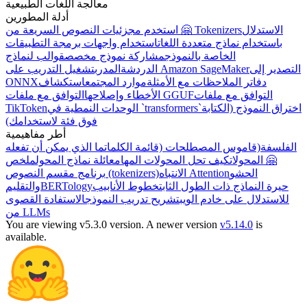
معالجة اللغات الطبيعية
أدلة المطورين
الاستدلال
استخدم مجزئيات النصوص السريعة من 🤗 Tokenizers
باستخدام نماذج متعددة اللغات
استخدام واجهات برمجة التطبيقات
الخاصة بالنموذج
مشاركة نموذج مخصص
قوالب لنماذج
التصدير إلى
تشغيل التدريب على Amazon SageMaker
الدردشة
المدرب
دفاتر الملاحظات مع الأمثلة
موارد المجتمع
استكشاف
ONNX
التوافق مع ملفات
التوافق مع ملفات GGUF
الأخطاء وإصلاحها
اختراق النموذج (الكتابة
الوحدات النمطية في `transformers`
TikToken
فوق فئة لاستخدامك)
أطر مفاهيمية
الفلسفة
(قاموس المصطلحات (قائمة الكلمات
ما الذي يمكن أن تفعله
🤗 المحولات
كيف تحل المحولات المهام
عائلة نماذج المحول
ملخص
الحشو
الانتباه Attention
برنامج مقسم النصوص (tokenizers)
حيرة النماذج ذات الطول الثابت
خطوط الأنابيب
BERTology
والتقليم
للاستدلال على خادم الويب
تشريح تدريب النموذج
الاستفادة القصوى
من LLMs
You are viewing v5.3.0 version.
A newer version
v5.14.0
is
available.