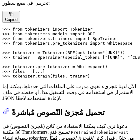
تجريبي في بضع سطور:
Copied
>>> 
from
 tokenizers 
import
>>> 
from
 tokenizers.models 
import
>>> 
from
 tokenizers.trainers 
import
>>> 
from
 tokenizers.pre_tokenizers 
import
 Whitespace

>>> 
tokenizer = Tokenizer(BPE(unk_token=
"[UNK]"
>>> 
trainer = BpeTrainer(special_tokens=[
"[UNK]"
, 
"[CLS
>>> 
>>> 
>>> 
tokenizer.train(files, trainer)
الآن لدينا مُجزىء لغوي مدرب على الملفات التي حددناها. يمكننا إما
الاستمرار في استخدامه في وقت التشغيل هذا، أو حفظه في ملف
JSON لإعادة استخدامه لاحقًا.
تحميل مُجزئ النّصوص مُباشرةً
دعونا نرى كيف يمكننا الاستفادة من كائن (مُجزئ النصوص) في
مكتبة 🤗 Transformers. تسمح فئة
PreTrainedTokenizerFast
، من خلال قبول كائن
المُجزئ النصوص
مُهيّأ
tokenizer
سهولة إنشاء