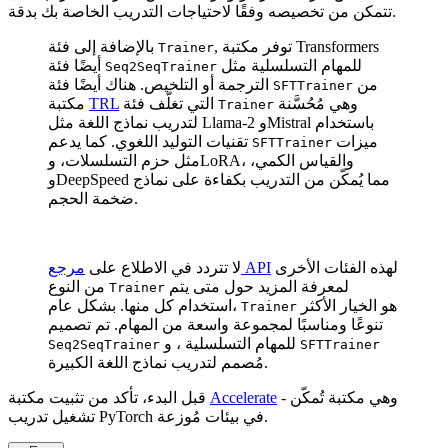
تتمكن من تخصيصه وفقًا لاحتياجات التدريب الخاصة بك بدقة.
, توفر مكتبة Transformers
بالإضافة إلى فئة
Trainer
للمهام التسلسلية مثل
أيضًا فئة
Seq2SeqTrainer
من
الترجمة أو التلخيص. هناك أيضًا فئة
SFTTrainer
وهي مُحُسَّنة
التي تغلّف فئة
TRL
مكتبة
Trainer
لتدريب نماذج اللغة مثل Llama-2 وMistral باستخدام
ميزات
تقنيات التوليد اللغوي. كما يدعم
SFTTrainer
مثل حزم التسلسلات، وLoRA، والقياس الكمي،
وDeepSpeed مما يُمكّن من التدريب بكفاءة على نماذج
ضخمة الحجم.
لهذه الفئات الأخرى
مرجع API
لا تتردد في الاطلاع على
لمعرفة المزيد حول متى يتم
من النوع
Trainer
هو الخيار الأكثر
استخدام كل منها. بشكل عام،
Trainer
تنوعًا ومناسبًا لمجموعة واسعة من المهام. تم تصميم
للمهام التسلسلية ، و
Seq2SeqTrainer
SFTTrainer
مُصمم لتدريب نماذج اللغة الكبيرة.
- وهي مكتبة تُمكّن
Accelerate
قبل البدء، تأكد من تثبيت مكتبة
تشغيل تدريب PyTorch في بيئات مُوزعة.