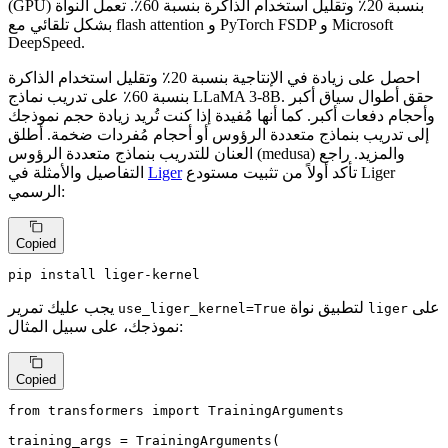
(GPU) بنسبة 20٪ وتقليل استخدام الذاكرة بنسبة 60٪. تعمل النواة
بشكل تلقائي مع flash attention و PyTorch FSDP و Microsoft
DeepSpeed.
احصل على زيادة في الإنتاجية بنسبة 20٪ وتقليل استخدام الذاكرة
بنسبة 60٪ على تدريب نماذج LLaMA 3-8B. حقق أطوال سياق أكبر
وأحجام دفعات أكبر. كما أنها مُفيدة إذا كنت تُريد زيادة حجم نموذجك
إلى تدريب بنماذج متعددة الرؤوس أو أحجام مُفردات ضخمة. أطلق
العنان للتدريب بنماذج متعددة الرؤوس (medusa) والمزيد. راجع
تأكد أولاً من تثبيت مستودع Liger
Liger
التفاصيل والأمثلة في
الرسمي:
Copied
pip install liger-kernel
على
لتطبيق نواة
يجب عليك تمرير
use_liger_kernel=True
liger
نموذجك، على سبيل المثال:
Copied
from
 transformers 
import
 TrainingArguments

training_args = TrainingArguments(
