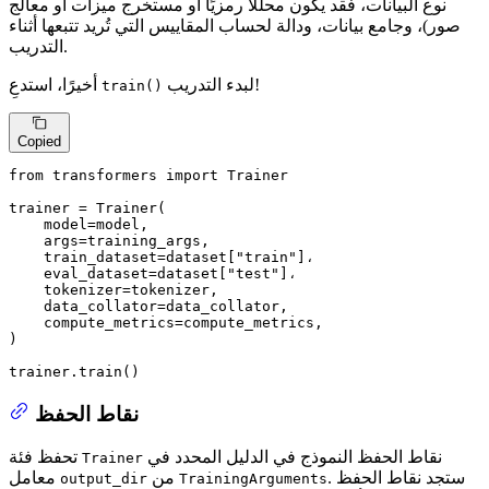
نوع البيانات، فقد يكون محللًا رمزيًا أو مستخرج ميزات أو معالج
صور)، وجامع بيانات، ودالة لحساب المقاييس التي تُريد تتبعها أثناء
التدريب.
لبدء التدريب!
أخيرًا، استدعِ
train()
Copied
from
 transformers 
import
 Trainer

trainer = Trainer(

    model=model,

    args=training_args,

    train_dataset=dataset[
"train"
]،

    eval_dataset=dataset[
"test"
]،

    tokenizer=tokenizer,

    data_collator=data_collator,

    compute_metrics=compute_metrics,

)

trainer.train()
نقاط الحفظ
نقاط الحفظ النموذج في الدليل المحدد في
تحفظ فئة
Trainer
. ستجد نقاط الحفظ
من
معامل
output_dir
TrainingArguments