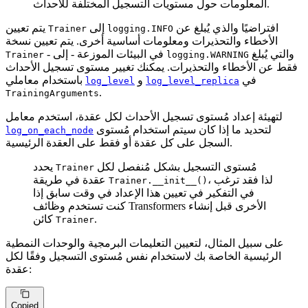
المعلومات حول مستويات التسجيل المختلفة للأحداث.
افتراضيًا والذي يُبلغ عن
إلى
يتم تعيين
Trainer
logging.INFO
الأخطاء والتحذيرات ومعلومات أساسية أخرى. يتم تعيين نسخة
والتي يُبلغ
- في البيئات الموزعة - إلى
Trainer
logging.WARNING
فقط عن الأخطاء والتحذيرات. يمكنك تغيير مستوى تسجيل الأحداث
في
و
باستخدام معاملي
log_level
log_level_replica
.
TrainingArguments
لتهيئة إعداد مُستوى تسجيل اﻷحداث لكل عقدة، استخدم معامل
لتحديد ما إذا كان سيتم استخدام مُستوى
log_on_each_node
السجل على كل عقدة أو فقط على العقدة الرئيسية.
مُستوى التسجيل بشكل مُنفصل لكل
يحدد
Trainer
، لذا فقد ترغب
عقدة في طريقة
Trainer.__init__()
في التفكير في تعيين هذا الإعداد في وقت سابق إذا
كنت تستخدم وظائف Transformers الأخرى قبل إنشاء
.
كائن
Trainer
على سبيل المثال، لتعيين التعليمات البرمجية والوحدات النمطية
الرئيسية الخاصة بك لاستخدام نفس مُستوى التسجيل وفقًا لكل
عقدة:
Copied