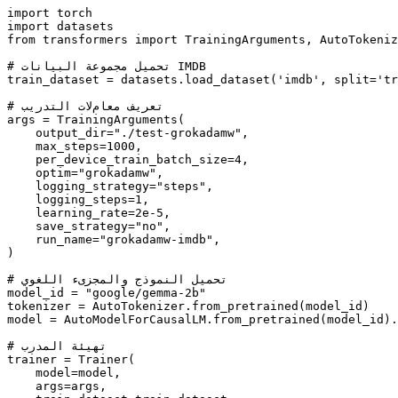
import
import
from
 transformers 
import
 TrainingArguments, AutoTokeniz
# تحميل مجموعة البيانات IMDB
train_dataset = datasets.load_dataset(
'imdb'
, split=
'tr
# تعريف معامﻻت التدريب
args = TrainingArguments(

    output_dir=
"./test-grokadamw"
,

    max_steps=
1000
,

    per_device_train_batch_size=
4
,

    optim=
"grokadamw"
,

    logging_strategy=
"steps"
,

    logging_steps=
1
,

    learning_rate=
2e-5
,

    save_strategy=
"no"
,

    run_name=
"grokadamw-imdb"
,

)

# تحميل النموذج والمجزىء اللغوي
model_id = 
"google/gemma-2b"
tokenizer = AutoTokenizer.from_pretrained(model_id)

model = AutoModelForCausalLM.from_pretrained(model_id).
# تهيئة المدرب
trainer = Trainer(

    model=model,

    args=args,
