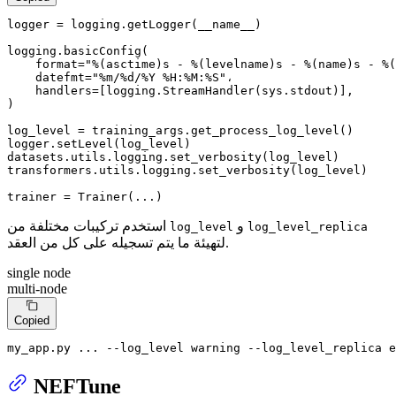
logger = logging.getLogger(__name__)

logging.basicConfig(

format
=
"%(asctime)s - %(levelname)s - %(name)s - %(
    datefmt=
"%m/%d/%Y %H:%M:%S"
،

    handlers=[logging.StreamHandler(sys.stdout)],

)

log_level = training_args.get_process_log_level()

logger.setLevel(log_level)

datasets.utils.logging.set_verbosity(log_level)

transformers.utils.logging.set_verbosity(log_level)

trainer = Trainer(...)
و
استخدم تركيبات مختلفة من
log_level
log_level_replica
لتهيئة ما يتم تسجيله على كل من العقد.
single node
multi-node
Copied
my_app.py ... --log_level warning --log_level_replica e
NEFTune