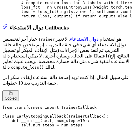
# compute custom loss for 3 labels with differe
        loss_fct = nn.CrossEntropyLoss(weight=torch.ten
        loss = loss_fct(logits.view(-
1
, self.model.conf
return
 (loss, outputs) 
if
 return_outputs 
else
 l
دوال الاستدعاء Callbacks
هو استخدام
دوال الاستدعاء
. لا
تغير
خيار آخر لتخصيص
Trainer
دوال الاستدعاء أي شيء في حلقة التدريب. إنهم تفحص حالة حلقة
التدريب ثم تُنفذ بعض الإجراءات (مثل الإيقاف المبكر أو تسجيل
النتائج، إلخ) اعتمادًا على الحالة. وبعبارة أخرى، لا يمكن استخدام دالة
الاستدعاء لتنفيذ شيء مثل دالة خسارة مخصصة، ويجب عليك تجاوز
لذلك.
دالة
compute_loss()
على سبيل المثال، إذا كنت تريد إضافة دالة استدعاء إيقاف مبكر إلى
حلقة التدريب بعد 10 خطوات.
Copied
from
 transformers 
import
 TrainerCallback

class
EarlyStoppingCallback
(
TrainerCallback
):

def
__init__
(
self, num_steps=
10
):

        self.num_steps = num_steps
