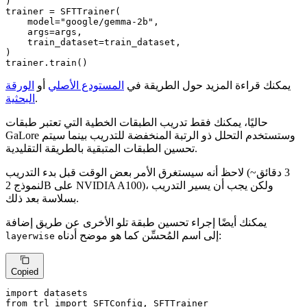
)

trainer = SFTTrainer(

    model=
"google/gemma-2b"
,

    args=args,

    train_dataset=train_dataset,

)

trainer.train()
يمكنك قراءة المزيد حول الطريقة في
المستودع الأصلي
أو
الورقة
.
البحثية
حاليًا، يمكنك فقط تدريب الطبقات الخطية التي تعتبر طبقات
GaLore وستستخدم التحلل ذو الرتبة المنخفضة للتدريب بينما سيتم
تحسين الطبقات المتبقية بالطريقة التقليدية.
لاحظ أنه سيستغرق الأمر بعض الوقت قبل بدء التدريب (~3 دقائق
لنموذج 2B على NVIDIA A100)، ولكن يجب أن يسير التدريب
بسلاسة بعد ذلك.
يمكنك أيضًا إجراء تحسين طبقة تلو الأخرى عن طريق إضافة
إلى اسم المُحسِّن كما هو موضح أدناه:
layerwise
Copied
import
from
 trl 
import
 SFTConfig, SFTTrainer
