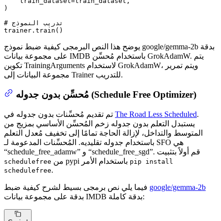
    train_dataset=train_dataset,

)

# تدريب النموذج
trainer.train()
يوضح هذا النص البرمجى كيفية ضبط نموذج google/gemma-2b بدقة
على مجموعة بيانات IMDB باستخدام مُحسِّن GrokAdamW. يتم
تكوين TrainingArguments لاستخدام GrokAdamW، ويتم تمرير
مجموعة البيانات إلى Trainer للتدريب.
مُحسِّن بدون جدوله (Schedule Free Optimizer)
.
The Road Less Scheduled
تم تقديم مُحسِّنات بدون جدوله في
يستبدل التعلم بدون جدوله زخم المُحسِّن الأساسي بمزيج من
المتوسط ​​والتداخل، لإزالة الحاجة تمامًا إلى تخفيف مُعدل التعلم
باستخدام جدوله تقليديه. المُحسِّنات المدعومة لـ SFO هي
“schedule_free_adamw” و “schedule_free_sgd”. قم أولاً بتثبيت
من pypi باستخدام الأمر
schedulefree
pip install
.
schedulefree
google/gemma-2b
فيما يلي نص برمجى بسيط لشرح كيفية ضبط
بدقة على مجموعة بيانات IMDB بدقة كاملة: