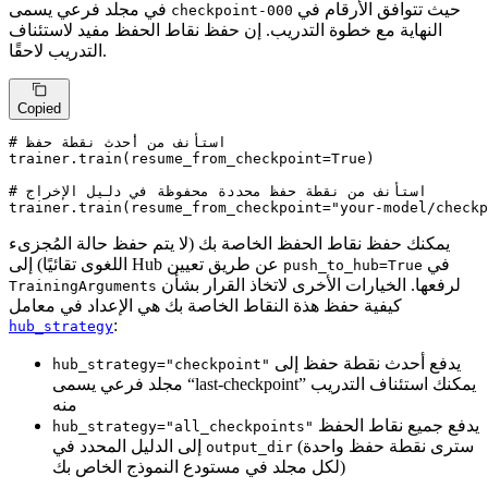
حيث تتوافق الأرقام في
في مجلد فرعي يسمى
checkpoint-000
النهاية مع خطوة التدريب. إن حفظ نقاط الحفظ مفيد لاستئناف
التدريب لاحقًا.
Copied
# استأنف من أحدث نقطة حفظ
trainer.train(resume_from_checkpoint=
True
)

# استأنف من نقطة حفظ محددة محفوظة في دليل الإخراج
trainer.train(resume_from_checkpoint=
"your-model/checkp
يمكنك حفظ نقاط الحفظ الخاصة بك (لا يتم حفظ حالة المُجزىء
في
اللغوى تقائيًا) إلى Hub عن طريق تعيين
push_to_hub=True
لرفعها. الخيارات الأخرى لاتخاذ القرار بشأن
TrainingArguments
كيفية حفظ هذة النقاط الخاصة بك هي الإعداد في معامل
:
hub_strategy
يدفع أحدث نقطة حفظ إلى
hub_strategy="checkpoint"
مجلد فرعي يسمى “last-checkpoint” يمكنك استئناف التدريب
منه
يدفع جميع نقاط الحفظ
hub_strategy="all_checkpoints"
(سترى نقطة حفظ واحدة
إلى الدليل المحدد في
output_dir
لكل مجلد في مستودع النموذج الخاص بك)