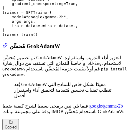
    gradient_checkpointing=
True
,

)

trainer = SFTTrainer(

    model=
"google/gemma-2b"
,

    args=args,

    train_dataset=train_dataset,

)

trainer.train()
مُحسِّن GrokAdamW
تم تصميم مُحسِّن GrokAdamW لتعزيز أداء التدريب واستقراره،
. لاستخدام
خاصةً للنماذج التي تستفيد من دوال إشارة
grokking
، قم أولاً بتثبيت حزمة المُحسِّن باستخدام
GrokAdamW
pip install
.
grokadamw
يُعد GrokAdamW مفيدًا بشكل خاص للنماذج التي
تتطلب تقنيات تحسين مُتقدمة لتحقيق أداء واستقرار
أفضل.
google/gemma-2b
فيما يلي نص برمجى بسيط لشرح كيفية ضبط
بدقة على مجموعة بيانات IMDB باستخدام مُحسِّن GrokAdamW:
Copied