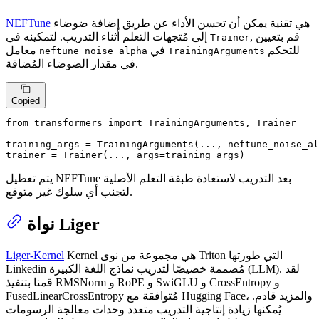
هي تقنية يمكن أن تحسن الأداء عن طريق إضافة ضوضاء
NEFTune
, قم بتعيين
إلى مُتجهات التعلم أثناء التدريب. لتمكينه في
Trainer
للتحكم
في
معامل
neftune_noise_alpha
TrainingArguments
في مقدار الضوضاء المُضافة.
Copied
from
 transformers 
import
 TrainingArguments, Trainer

training_args = TrainingArguments(..., neftune_noise_al
trainer = Trainer(..., args=training_args)
يتم تعطيل NEFTune بعد التدريب لاستعادة طبقة التعلم الأصلية
لتجنب أي سلوك غير متوقع.
نواة Liger
Kernel هي مجموعة من نوى Triton التي طورتها
Liger-Kernel
Linkedin مُصممة خصيصًا لتدريب نماذج اللغة الكبيرة (LLM). لقد
قمنا بتنفيذ RMSNorm و RoPE و SwiGLU و CrossEntropy و
FusedLinearCrossEntropy مُتوافقة مع Hugging Face، والمزيد قادم.
يُمكنها زيادة إنتاجية التدريب متعدد وحدات معالجة الرسومات