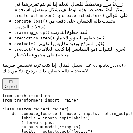
؛
ومخططًا لمُعدل التعلم إذا لم يتم تمريرهما في
__init__
يمكن أيضًا تخصيص هذه الوظائف بشكل منفصل باستخدام
على التوالي
و
create_optimizer()
create_scheduler()
يحسب دالة الخسارة على دفعة من
compute_loss()
مُدخلات التدريب
يُنفذ خطوة التدريب
training_step()
يُنفذ خطوة التنبؤ والاختبار
prediction_step()
يُقيّم النموذج ويعيد مقاييس التقييم
evaluate()
يُجري التنبؤات (مع المقاييس إذا كانت العلامات
predict()
متاحة) على مجموعة الاختبار
على سبيل المثال، إذا كنت تريد تخصيص طريقة
compute_loss()
لاستخدام دالة خسارة ذات ترجيح بدلاً من ذلك.
Copied
from
 torch 
import
from
 transformers 
import
 Trainer

class
CustomTrainer
(
Trainer
):

def
compute_loss
(
self, model, inputs, return_output
        labels = inputs.pop(
"labels"
)

# forward pass
        outputs = model(**inputs)

        logits = outputs.get(
"logits"
)
