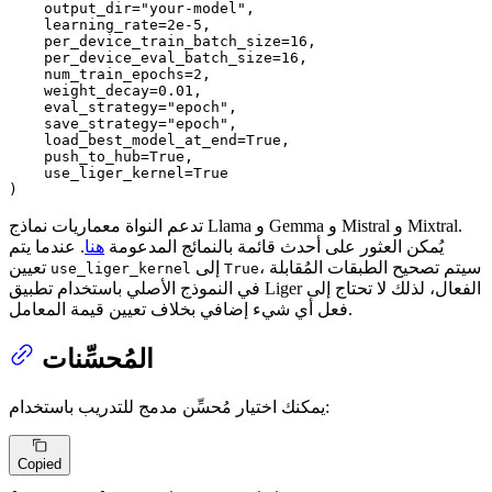
    output_dir=
"your-model"
,

    learning_rate=
2e-5
,

    per_device_train_batch_size=
16
,

    per_device_eval_batch_size=
16
,

    num_train_epochs=
2
,

    weight_decay=
0.01
,

    eval_strategy=
"epoch"
,

    save_strategy=
"epoch"
,

    load_best_model_at_end=
True
,

    push_to_hub=
True
,

    use_liger_kernel=
True
)
تدعم النواة معماريات نماذج Llama و Gemma و Mistral و Mixtral.
يُمكن العثور على أحدث قائمة بالنمائج المدعومة
هنا
. عندما يتم
، سيتم تصحيح الطبقات المُقابلة
إلى
تعيين
use_liger_kernel
True
في النموذج الأصلي باستخدام تطبيق Liger الفعال، لذلك لا تحتاج إلى
فعل أي شيء إضافي بخلاف تعيين قيمة المعامل.
المُحسِّنات
يمكنك اختيار مُحسِّن مدمج للتدريب باستخدام:
Copied