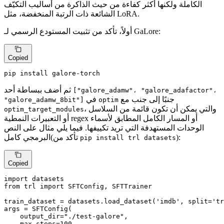
الكاملة ولكنها أكثر كفاءة من حيث الذاكرة من أساليب التكيّف
الشائعة ذات الرتبة المنخفضة، مثل LoRA.
أولاً، تأكد من تثبيت المستودع الرسمي لـ GaLore:
Copied
pip install galore-torch
ثم أضف ببساطة أحد
["galore_adamw"، "galore_adafactor"،
جنبًا إلى جنب مع
في
"galore_adamw_8bit"]
optim
، والتي يمكن أن تكون قائمة من السلاسل
optim_target_modules
أو التعبيرات النمطية regex أو المسار الكامل المطابق لأسماء
الوحدات المستهدفة التي تريد تكييفها. فيما يلي مثال على النص
):
البرمجي كامل(تأكد من
pip install trl datasets
Copied
import
from
 trl 
import
 SFTConfig, SFTTrainer

train_dataset = datasets.load_dataset(
'imdb'
, split=
'tr
args = SFTConfig(

    output_dir=
"./test-galore"
,

    max_steps=
100
,
