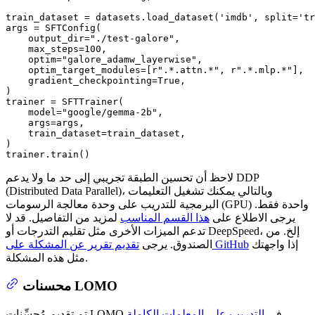
train_dataset = datasets.load_dataset(
'imdb'
, split=
'tr
args = SFTConfig(

    output_dir=
"./test-galore"
,

    max_steps=
100
,

    optim=
"galore_adamw_layerwise"
,

    optim_target_modules=[
r".*.attn.*"
, 
r".*.mlp.*"
],

    gradient_checkpointing=
True
,

)

trainer = SFTTrainer(

    model=
"google/gemma-2b"
,

    args=args,

    train_dataset=train_dataset,

)

trainer.train()
لاحظ أن تحسين الطبقة تجريبي إلى حد ما ولا يدعم DDP
(Distributed Data Parallel)، وبالتالي يمكنك تشغيل التعليمات
البرمجية للتدريب على وحدة معالجة الرسومات (GPU) واحدة فقط.
يرجى الاطلاع على
هذا القسم المناسب
لمزيد من التفاصيل. قد لا
تدعم الميزات الأخرى مثل تقليم التدرجات أو DeepSpeed، إلخ. من
إذا واجهتك
تقديم تقرير عن المشكلة على GitHub
الصندوق. يرجى
مثل هذه المشكلة.
محسنات LOMO
تم تقديم مُحسِّنات LOMO في
التدريب على المعلمات الكاملة