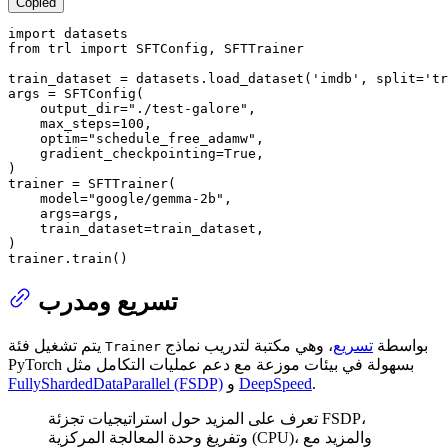
Copied
import
from
 trl 
import
 SFTConfig, SFTTrainer

train_dataset = datasets.load_dataset(
'imdb'
, split=
'tr
args = SFTConfig(

    output_dir=
"./test-galore"
,

    max_steps=
100
,

    optim=
"schedule_free_adamw"
,

    gradient_checkpointing=
True
,

)

trainer = SFTTrainer(

    model=
"google/gemma-2b"
,

    args=args,

    train_dataset=train_dataset,

)

trainer.train()
تسريع ومدرب
بواسطة
تسريع
، وهي مكتبة لتدريب نماذج
يتم تشغيل فئة
Trainer
PyTorch بسهولة في بيئات موزعة مع دعم عمليات التكامل مثل
.
DeepSpeed
و
FullyShardedDataParallel (FSDP)
تعرف على المزيد حول استراتيجيات تجزئة FSDP،
وتفريغ وحدة المعالجة المركزية (CPU)، والمزيد مع