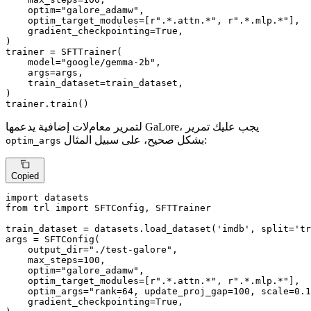
    optim=
"galore_adamw"
,

    optim_target_modules=[
r".*.attn.*"
, 
r".*.mlp.*"
],

    gradient_checkpointing=
True
,

)

trainer = SFTTrainer(

    model=
"google/gemma-2b"
,

    args=args,

    train_dataset=train_dataset,

)

trainer.train()
لتمرير معامﻻت إضافية يدعمها GaLore، يجب عليك تمرير
بشكل صحيح، على سبيل المثال:
optim_args
Copied
import
from
 trl 
import
 SFTConfig, SFTTrainer

train_dataset = datasets.load_dataset(
'imdb'
, split=
'tr
args = SFTConfig(

    output_dir=
"./test-galore"
,

    max_steps=
100
,

    optim=
"galore_adamw"
,

    optim_target_modules=[
r".*.attn.*"
, 
r".*.mlp.*"
],

    optim_args=
"rank=64, update_proj_gap=100, scale=0.1
    gradient_checkpointing=
True
,
