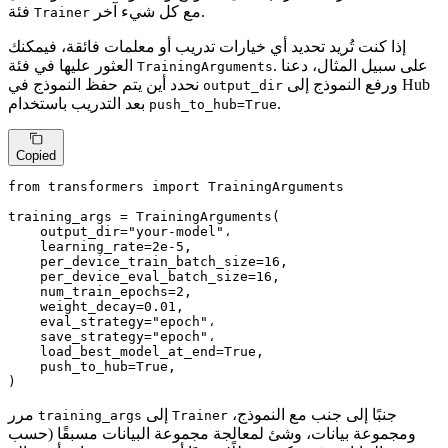
مع كل شيء آخر.
فئة
Trainer
إذا كنت تُريد تحديد أي خيارات تدريب أو معلمات فائقة، فيمكنك
. على سبيل المثال، دعنا
العثور عليها في فئة
TrainingArguments
ورفع النموذج إلى Hub
نحدد أين يتم حفظ النموذج في
output_dir
.
بعد التدريب باستخدام
push_to_hub=True
Copied
from
 transformers 
import
 TrainingArguments

training_args = TrainingArguments(

    output_dir=
"your-model"
،

    learning_rate=
2e-5
,

    per_device_train_batch_size=
16
,

    per_device_eval_batch_size=
16
,

    num_train_epochs=
2
,

    weight_decay=
0.01
,

    eval_strategy=
"epoch"
،

    save_strategy=
"epoch"
،

    load_best_model_at_end=
True
,

    push_to_hub=
True
,

)
جنبًا إلى جنب مع النموذج،
إلى
مرر
training_args
Trainer
ومجموعة بيانات، وشئ لمعالجة مجموعة البيانات مسبقًا (حسب