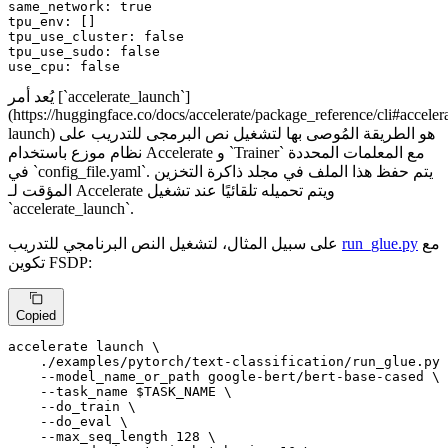
same_network:
true
tpu_env:
tpu_use_cluster:
false
tpu_use_sudo:
false
use_cpu:
false
يُعد أمر [`accelerate_launch`]
(https://huggingface.co/docs/accelerate/package_reference/cli#acceler
launch) هو الطريقة المُوصى بها لتشغيل نص البرمجى للتدريب على
نظام موزع باستخدام Accelerate و `Trainer` مع المعلمات المحددة
في `config_file.yaml`. يتم حفظ هذا الملف في مجلد ذاكرة التخزين
المؤقت لـ Accelerate ويتم تحميله تلقائيًا عند تشغيل
`accelerate_launch`.
مع
run_glue.py
على سبيل المثال، لتشغيل النص البرنامجي للتدريب
تكوين FSDP:
Copied
accelerate launch \

    ./examples/pytorch/text-classification/run_glue.py 
    --model_name_or_path google-bert/bert-base-cased \

    --task_name 
$TASK_NAME
 \

    --do_train \

    --do_eval \

    --max_seq_length 128 \
