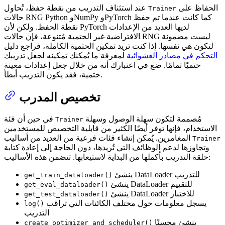
الحفاظ على
عند استئناف التدريب من نقطة حفظ، تُحاول
Trainer
حالات RNG Python وNumPy وPyTorch كما كانت عندما تم حفظ
نقطة الحفظ. ولكن لأن PyTorch لديها العديد من الإعدادات
الافتراضية غير الحتمية مُتنوعة، فإن حالات RNG ليست مضمونة
لتكون هي نفسها. إذا كنت تريد تمكين الحتمية الكاملة، فراجع دليل
التحكم في مصادر العشوائية
لمعرفة ما يُمكنك تمكينه لجعل تدريبك
حتميًا تمامًا. ضع في اعتبارك أنه من خلال جعل إعدادات معينة
حتمية، فقد يكون التدريب أبطأ.
تخصيص المدرب
مُصممة لتكون سهلة الوصول وسهلة
في حين أن فئة
Trainer
الاستخدام، فإنها توفر أيضًا الكثير من قابلية التخصيص للمستخدمين
المغامرين. يُمكن إنشاء فئات فرعية من العديد من أساليب
Trainer
وتجاوزها لدعم الوظائف التي تُريدها، دون الحاجة إلى إعادة كتابة
حلقة التدريب بأكملها من البداية لاستيعابها. تتضمن هذه الأساليب:
ينشئ DataLoader للتدريب
get_train_dataloader()
ينشئ DataLoader للتقييم
get_eval_dataloader()
ينشئ DataLoader للاختبار
get_test_dataloader()
يسجل معلومات حول مختلف الكائنات التي تراقب
log()
التدريب
ينشئ محسنًا
create_optimizer_and_scheduler()