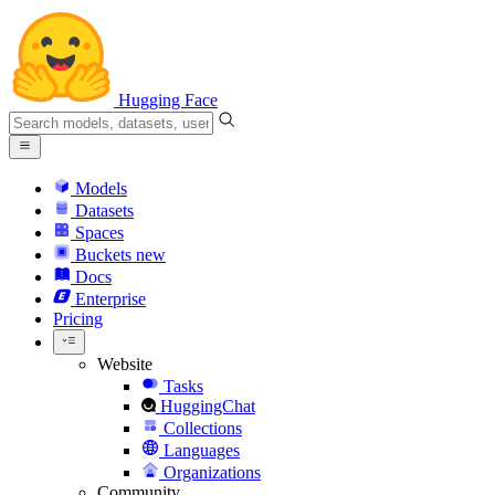
Hugging Face
Models
Datasets
Spaces
Buckets
new
Docs
Enterprise
Pricing
Website
Tasks
HuggingChat
Collections
Languages
Organizations
Community