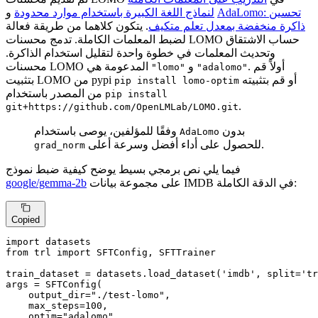
AdaLomo: تحسين
و
لنماذج اللغة الكبيرة باستخدام موارد محدودة
ذاكرة منخفضة بمعدل تعلم متكيف
. يتكون كلاهما من طريقة فعالة
لضبط المعلمات الكاملة. تدمج محسنات LOMO حساب الاشتقاق
وتحديث المعلمات في خطوة واحدة لتقليل استخدام الذاكرة.
. أولاً قم
و
محسنات LOMO المدعومة هي
"lomo"
"adalomo"
أو قم بتثبيته
بتثبيت LOMO من pypi
pip install lomo-optim
من المصدر باستخدام
pip install
.
git+https://github.com/OpenLMLab/LOMO.git
بدون
وفقًا للمؤلفين، يوصى باستخدام
AdaLomo
للحصول على أداء أفضل وسرعة أعلى.
grad_norm
فيما يلي نص برمجي بسيط يوضح كيفية ضبط نموذج
على مجموعة بيانات IMDB في الدقة الكاملة:
google/gemma-2b
Copied
import
from
 trl 
import
 SFTConfig, SFTTrainer

train_dataset = datasets.load_dataset(
'imdb'
, split=
'tr
args = SFTConfig(

    output_dir=
"./test-lomo"
,

    max_steps=
100
,

    optim=
"adalomo"
,
