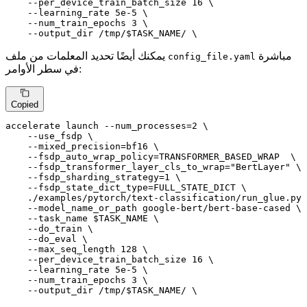
    --per_device_train_batch_size 16 \

    --learning_rate 5e-5 \

    --num_train_epochs 3 \

    --output_dir /tmp/
$TASK_NAME
/ \
مباشرة
يمكنك أيضًا تحديد المعلمات من ملف
config_file.yaml
في سطر الأوامر:
Copied
accelerate launch --num_processes=2 \

    --use_fsdp \

    --mixed_precision=bf16 \

    --fsdp_auto_wrap_policy=TRANSFORMER_BASED_WRAP  \

    --fsdp_transformer_layer_cls_to_wrap=
"BertLayer"
 \

    --fsdp_sharding_strategy=1 \

    --fsdp_state_dict_type=FULL_STATE_DICT \

    ./examples/pytorch/text-classification/run_glue.py

    --model_name_or_path google-bert/bert-base-cased \

    --task_name 
$TASK_NAME
 \

    --do_train \

    --do_eval \

    --max_seq_length 128 \

    --per_device_train_batch_size 16 \

    --learning_rate 5e-5 \

    --num_train_epochs 3 \

    --output_dir /tmp/
$TASK_NAME
/ \