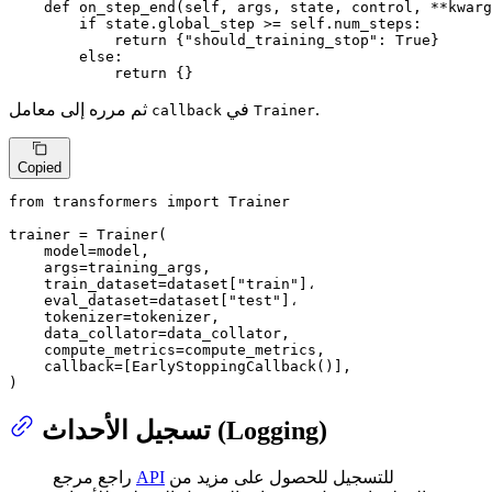
def
on_step_end
(
self, args, state, control, **kwarg
if
 state.global_step >= self.num_steps:

return
 {
"should_training_stop"
: 
True
}

else
:

return
 {}
.
في
ثم مرره إلى معامل
callback
Trainer
Copied
from
 transformers 
import
 Trainer

trainer = Trainer(

    model=model,

    args=training_args,

    train_dataset=dataset[
"train"
]،

    eval_dataset=dataset[
"test"
]،

    tokenizer=tokenizer,

    data_collator=data_collator,

    compute_metrics=compute_metrics,

    callback=[EarlyStoppingCallback()],

)
تسجيل الأحداث (Logging)
للتسجيل للحصول على مزيد من
API
راجع مرجع