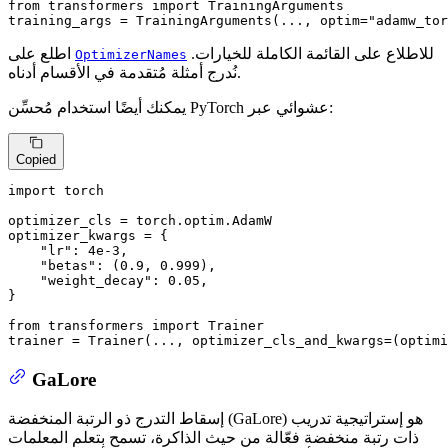
from
 transformers 
import
 TrainingArguments

training_args = TrainingArguments(..., optim=
"adamw_tor
للاطلاع على القائمة الكاملة للخيارات.
اطلع على
OptimizerNames
نُدرج أمثلة مُتقدمة في الأقسام أدناه.
يمكنك أيضًا استخدام مُحسِّن PyTorch عشوائي عبر:
Copied
import
 torch

optimizer_cls = torch.optim.AdamW

optimizer_kwargs = {

"lr"
: 
4e-3
,

"betas"
: (
0.9
, 
0.999
),

"weight_decay"
: 
0.05
,

}

from
 transformers 
import
 Trainer

trainer = Trainer(..., optimizer_cls_and_kwargs=(optimi
GaLore
إسقاط التدرج ذو الرتبة المنخفضة (GaLore) هو إستراتيجية تدريب
ذات رتبة منخفضة فعّالة من حيث الذاكرة، تسمح بتعلم المعلمات