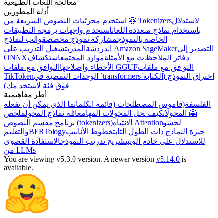
معالجة اللغات الطبيعية
أدلة المطورين
الاستدلال
استخدم مجزئيات النصوص السريعة من 🤗 Tokenizers
باستخدام نماذج متعددة اللغات
استخدام واجهات برمجة التطبيقات
الخاصة بالنموذج
مشاركة نموذج مخصص
قوالب لنماذج
التصدير إلى
تشغيل التدريب على Amazon SageMaker
الدردشة
المدرب
دفاتر الملاحظات مع الأمثلة
موارد المجتمع
استكشاف
ONNX
التوافق مع ملفات
التوافق مع ملفات GGUF
الأخطاء وإصلاحها
اختراق النموذج (الكتابة
الوحدات النمطية في `transformers`
TikToken
فوق فئة لاستخدامك)
أطر مفاهيمية
الفلسفة
(قاموس المصطلحات (قائمة الكلمات
ما الذي يمكن أن تفعله
🤗 المحولات
كيف تحل المحولات المهام
عائلة نماذج المحول
ملخص
الحشو
الانتباه Attention
برنامج مقسم النصوص (tokenizers)
حيرة النماذج ذات الطول الثابت
خطوط الأنابيب
BERTology
والتقليم
للاستدلال على خادم الويب
تشريح تدريب النموذج
الاستفادة القصوى
من LLMs
You are viewing v5.3.0 version.
A newer version
v5.14.0
is
available.