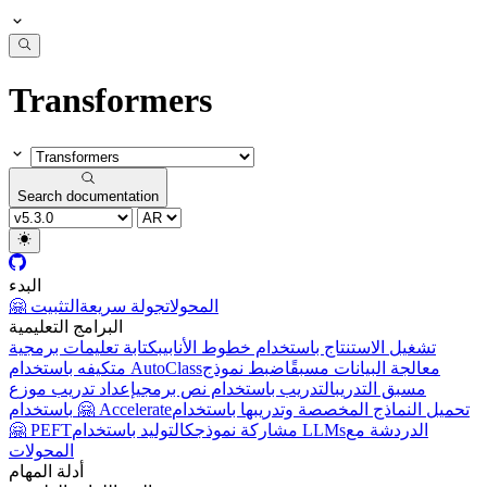
Transformers
Search documentation
البدء
🤗 المحولات
جولة سريعة
التثبيت
البرامج التعليمية
تشغيل الاستنتاج باستخدام خطوط الأنابيب
كتابة تعليمات برمجية
معالجة البيانات مسبقًا
ضبط نموذج
متكيفه باستخدام AutoClass
مسبق التدريب
التدريب باستخدام نص برمجي
إعداد تدريب موزع
تحميل النماذج المخصصة وتدريبها باستخدام
باستخدام 🤗 Accelerate
الدردشة مع
التوليد باستخدام LLMs
مشاركة نموذجك
🤗 PEFT
المحولات
أدلة المهام