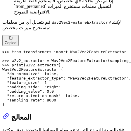
إذا لم تكن بحاجة لأي تخصيص، فاستخدم فقط طريقة
`from_pretrained` لتحميل معلمات مستخرج الميزات
الافتراضية للنموذج.
لإنشاء
قم بتعديل أي من معلمات
Wav2Vec2FeatureExtractor
مستخرج ميزات مخصص:
Copied
>>> 
from
 transformers 
import
 Wav2Vec2FeatureExtractor

>>> 
w2v2_extractor = Wav2Vec2FeatureExtractor(sampling_
>>> 
print
(w2v2_extractor)

Wav2Vec2FeatureExtractor {

"do_normalize"
: false,

"feature_extractor_type"
: 
"Wav2Vec2FeatureExtractor"
،

"feature_size"
: 
1
،

"padding_side"
: 
"right"
،

"padding_value"
: 
0.0
،

"return_attention_mask"
: false،

"sampling_rate"
: 
8000
}
المعالج
بالنسبة للنماذج التي تدعم مهام الوسائط المتعددة، توفر مكتبة 🤗