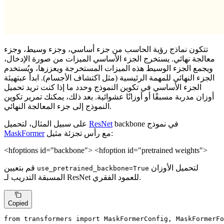
تتكون نماذج رؤية الحاسب من جزء أساسي، وجزء وسيط، وجزء
معالجة نهائي. يستخرج الجزء الأساسي الميزات من صورة الإدخال،
ويجمع الجزء الوسيط هذه الميزات المستخرجة ويعززها، ويُستخدم
الجزء النهائي للمهمة الرئيسية (مثل اكتشاف الأجسام). ابدأ عبتهيئة
الجزء الأساسي في تكوين النموذج وحدد ما إذا كنت تريد تحميل
أوزان مدربة مسبقًا أو أوزانًا عشوائية. بعد ذلك، يمكنك تمرير تكوين
النموذج إلى جزء المعالجة النهائي.
backbone في نموذج
ResNet
على سبيل المثال، لتحميل
مع رأس تجزئة مثيل:
MaskFormer
<hfoptions id="backbone"> <hfoption id="pretrained weights">
لتحميل الأوزان
قم بتعيين
use_pretrained_backbone=True
المسبقة التدريب لـ ResNet للعمود الفقري.
Copied
from
 transformers 
import
 MaskFormerConfig, MaskFormerFo