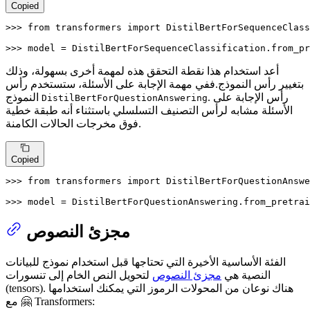
Copied
>>> 
from
 transformers 
import
 DistilBertForSequenceClass
>>> 
model = DistilBertForSequenceClassification.from_pr
أعد استخدام هذا نقطة التحقق هذه لمهمة أخرى بسهولة، وذلك
بتغيير رأس النموذج.ففي مهمة الإجابة على الأسئلة، ستستخدم رأس
. رأس الإجابة على
النموذج
DistilBertForQuestionAnswering
الأسئلة مشابه لرأس التصنيف التسلسلي باستثناء أنه طبقة خطية
فوق مخرجات الحالات الكامنة.
Copied
>>> 
from
 transformers 
import
 DistilBertForQuestionAnswe
>>> 
model = DistilBertForQuestionAnswering.from_pretrai
مجزئ النصوص
الفئة الأساسية الأخيرة التي تحتاجها قبل استخدام نموذج للبيانات
النصية هي
مجزئ النصوص
لتحويل النص الخام إلى تنسورات
(tensors). هناك نوعان من المحولات الرموز التي يمكنك استخدامها
مع 🤗 Transformers: