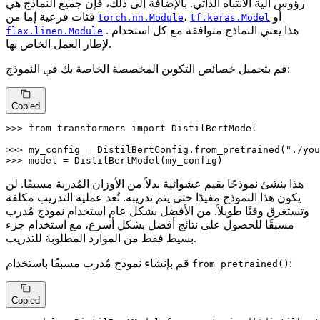
رؤوس آلية الانتباه الذاتي. بالإضافة إلى ذلك، فإن جميع النماذج هي
أو
،
فئات فرعية إما من
torch.nn.Module
tf.keras.Model
. هذا يعني النماذج متوافقة مع كل استخدام
flax.linen.Module
لإطار العمل الخاص بها.
قم بتحميل خصائص التكوين المخصصة الخاصة بك في النموذج:
Copied
>>> 
from
 transformers 
import
 DistilBertModel

>>> 
my_config = DistilBertConfig.from_pretrained(
"./you
>>> 
model = DistilBertModel(my_config)
هذا ينشئ نموذجًا بقيم عشوائية بدلاً من الأوزان المُدربة مسبقًا. لن
يكون هذا النموذج مفيدًا حتى يتم تدريبه. تُعد عملية التدريب مكلفة
وتستغرق وقتًا طويلاً. من الأفضل بشكل عام استخدام نموذج مُدرب
مسبقًا للحصول على نتائج أفضل بشكل أسرع، مع استخدام جزء
بسيط فقط من الموارد المطلوبة للتدريب.
:
قم بإنشاء نموذج مُدرب مسبقًا باستخدام
from_pretrained()
Copied