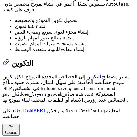
.
سنغوص بشكل أعمق في إنشاء نموذج مخصص بدون
AutoClass
تعرف على كيفية:
تحميل تكوين النموذج وتخصيصه.
إنشاء بنية نموذج.
إنشاء مجزء لغوى سريع وبطيء للنص.
إنشاء معالج صور لمهام الرؤية.
إنشاء مستخرج ميزات لمهام الصوت.
إنشاء معالج للمهام متعددة الوسائط.
التكوين
يشير مصطلح
التكوين
إلى الخصائص المحددة للنموذج. لكل تكوين
نموذج خصائصه الخاصة؛ على سبيل المثال، تشترك جميع نماذج
و
NLP في الخصائص
hidden_size
num_attention_heads
المشتركة. تحدد هذه
و
و
num_hidden_layers
vocab_size
الخصائص عدد رؤوس الانتباه أو الطبقات المخفية لبناء نموذج بها.
لمعاينة
من خلال
DistilBERT
اطلع على
DistilBertConfig
خصائصه:
Copied