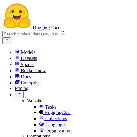
Hugging Face
Models
Datasets
Spaces
Buckets
new
Docs
Enterprise
Pricing
Website
Tasks
HuggingChat
Collections
Languages
Organizations
Community