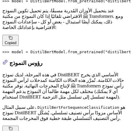
>>> 
model = DistilBertModel.from_pretrained(
"distilbert
عند بتحميل الأوزان المُدربة مسبقًا، يتم تحميل تكوين النموذج
الافتراضي تلقائيًا إذا كان النموذج من مكتبة 🤗 Transformers. ومع
ذلك، يمكنك أيضًا استبدال - بعض أو كل - سإعدادات النموذج
الافتراضية بإعداداتك الخاصة:
Copied
>>> 
model = DistilBertModel.from_pretrained(
"distilbert
رؤوس النموذج
في هذه المرحلة، لديك نموذج DistilBERT الأساسي الذي يخرج
حالات الكامنة
. تُمرَّر هذه الحالات الكامنة كمدخلات لرأس النموذج
لإنتاج المخرجات النهائية. توفر مكتبة 🤗 Transformers رأس نموذج
مختلف لكل مهمة طالما أن النموذج يدعم المهمة (أي لا يمكنك
استخدام DistilBERT لمهمة تسلسل إلى تسلسل مثل الترجمة).
هو
على سبيل المثال،
DistilBertForSequenceClassification
نموذج DistilBERT الأساس مزودًا برأس تصنيف تسلسلي. يُشكّل
رأس التصنيف التسلسلي طبقة خطية فوق المخرجات المجمعة.