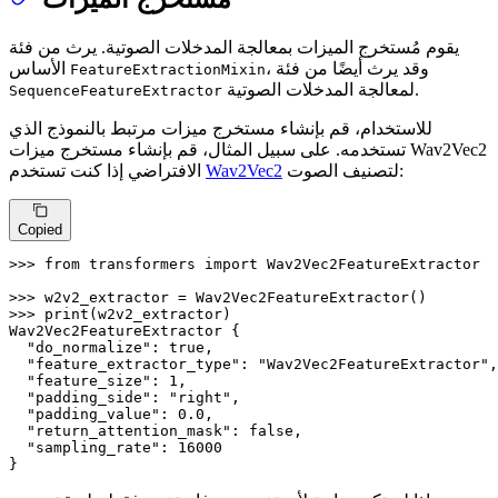
يقوم مُستخرج الميزات بمعالجة المدخلات الصوتية. يرث من فئة
، وقد يرث أيضًا من فئة
الأساس
FeatureExtractionMixin
لمعالجة المدخلات الصوتية.
SequenceFeatureExtractor
للاستخدام، قم بإنشاء مستخرج ميزات مرتبط بالنموذج الذي
تستخدمه. على سبيل المثال، قم بإنشاء مستخرج ميزات Wav2Vec2
لتصنيف الصوت:
Wav2Vec2
الافتراضي إذا كنت تستخدم
Copied
>>> 
from
 transformers 
import
 Wav2Vec2FeatureExtractor

>>> 
>>> 
print
(w2v2_extractor)

Wav2Vec2FeatureExtractor {

"do_normalize"
: true,

"feature_extractor_type"
: 
"Wav2Vec2FeatureExtractor"
,

"feature_size"
: 
1
,

"padding_side"
: 
"right"
,

"padding_value"
: 
0.0
,

"return_attention_mask"
: false,

"sampling_rate"
: 
16000
}