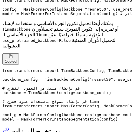
from
 transformers 
import
 MaskFormerConfig, MaskFormerFo
config = MaskFormerConfig(backbone=
"resnet50"
, use_pret
ائي
model = MaskFormerForInstanceSegmentation(config) 
يمكنك أيضًا تحميل تكوين الجزء الأساسي واستخدامه لإنشاء
أو تمريره إلى تكوين النموذج. سيتم تحميلأوزان
TimmBackbone
الجزء الأساسي لـ Timm المُدرّبة مسبقًا افتراضيًا. عيّن
لتحميل الأوزان المبدئية
use_pretrained_backbone=False
العشوائية.
Copied
from
 transformers 
import
 TimmBackboneConfig, TimmBackbo
backbone_config = TimmBackboneConfig(
"resnet50"
, use_pr
# قم بإنشاء مثيل من العمود الفقري
backbone = TimmBackbone(config=backbone_config)

# قم بإنشاء نموذج باستخدام عمود فقري timm
from
 transformers 
import
 MaskFormerConfig, MaskFormerFo
config = MaskFormerConfig(backbone_config=backbone_conf
model = MaskFormerForInstanceSegmentation(config)
مستخرج الميزات