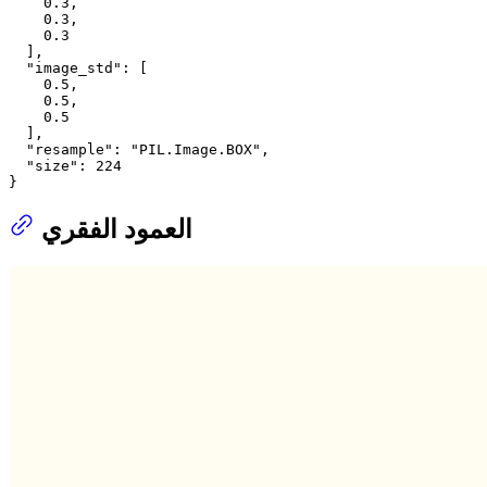
0.3
,

0.3
,

0.3
  ],

"image_std"
: [

0.5
,

0.5
,

0.5
  ],

"resample"
: 
"PIL.Image.BOX"
,

"size"
: 
224
}
العمود الفقري