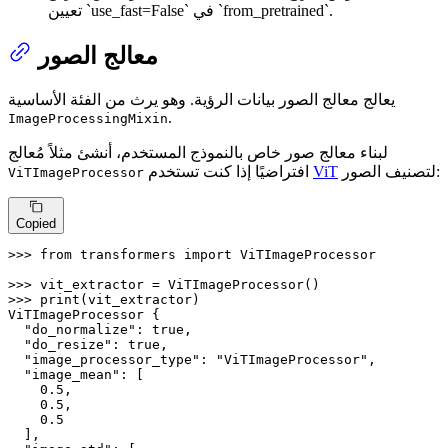
تعيين `use_fast=False` في `from_pretrained`.
معالج الصور
يعالج معالج الصور بيانات الرؤية. وهو يرث من الفئة الأساسية
.
ImageProcessingMixin
لبناء معالج صور خاص بالنموذج المستخدم، أنشئ مثلاً مُعالج
لتصنيف الصور:
ViT
افتراضيًا إذا كنت تستخدم
ViTImageProcessor
Copied
>>> 
from
 transformers 
import
 ViTImageProcessor

>>> 
>>> 
print
(vit_extractor)

ViTImageProcessor {

"do_normalize"
: true,

"do_resize"
: true,

"image_processor_type"
: 
"ViTImageProcessor"
,

"image_mean"
: [

0.5
,

0.5
,

0.5
  ],
