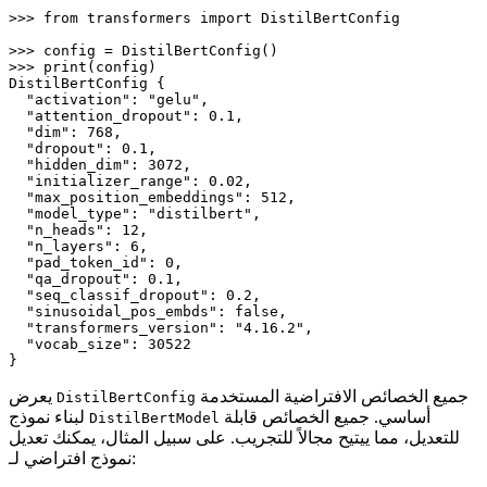
>>> 
from
 transformers 
import
 DistilBertConfig

>>> 
>>> 
print
(config)

DistilBertConfig {

"activation"
: 
"gelu"
,

"attention_dropout"
: 
0.1
,

"dim"
: 
768
,

"dropout"
: 
0.1
,

"hidden_dim"
: 
3072
,

"initializer_range"
: 
0.02
,

"max_position_embeddings"
: 
512
,

"model_type"
: 
"distilbert"
,

"n_heads"
: 
12
,

"n_layers"
: 
6
,

"pad_token_id"
: 
0
,

"qa_dropout"
: 
0.1
,

"seq_classif_dropout"
: 
0.2
,

"sinusoidal_pos_embds"
: false,

"transformers_version"
: 
"4.16.2"
,

"vocab_size"
: 
30522
}
جميع الخصائص الافتراضية المستخدمة
يعرض
DistilBertConfig
أساسي. جميع الخصائص قابلة
لبناء نموذج
DistilBertModel
للتعديل، مما ييتيح مجالاً للتجريب. على سبيل المثال، يمكنك تعديل
نموذج افتراضي لـ: