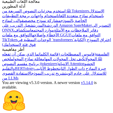
معالجة اللغات الطبيعية
أدلة المطورين
الاستدلال
استخدم مجزئيات النصوص السريعة من 🤗 Tokenizers
باستخدام نماذج متعددة اللغات
استخدام واجهات برمجة التطبيقات
الخاصة بالنموذج
مشاركة نموذج مخصص
قوالب لنماذج
التصدير إلى
تشغيل التدريب على Amazon SageMaker
الدردشة
المدرب
دفاتر الملاحظات مع الأمثلة
موارد المجتمع
استكشاف
ONNX
التوافق مع ملفات
التوافق مع ملفات GGUF
الأخطاء وإصلاحها
اختراق النموذج (الكتابة
الوحدات النمطية في `transformers`
TikToken
فوق فئة لاستخدامك)
أطر مفاهيمية
الفلسفة
(قاموس المصطلحات (قائمة الكلمات
ما الذي يمكن أن تفعله
🤗 المحولات
كيف تحل المحولات المهام
عائلة نماذج المحول
ملخص
الحشو
الانتباه Attention
برنامج مقسم النصوص (tokenizers)
حيرة النماذج ذات الطول الثابت
خطوط الأنابيب
BERTology
والتقليم
للاستدلال على خادم الويب
تشريح تدريب النموذج
الاستفادة القصوى
من LLMs
You are viewing v5.3.0 version.
A newer version
v5.14.0
is
available.