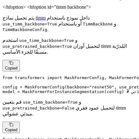
</hfoption> <hfoption id="timm backbone">
داخل نموذج باستخدام
timm
يتم تحميل نماذج
و
أو باستخدام
use_timm_backbone=True
TimmBackbone
.
TimmBackboneConfig
و
استخدم
use_timm_backbone=True
لتحميل أوزان timm المُدرّبة
use_pretrained_backbone=True
مسبقًا للجزء الأساسي.
Copied
from
 transformers 
import
 MaskFormerConfig, MaskFormerFo
config = MaskFormerConfig(backbone=
"resnet50"
, use_pret
ائي
model = MaskFormerForInstanceSegmentation(config) 
و
قم بتعيين
use_timm_backbone=True
لتحميل عمود فقري timm
use_pretrained_backbone=False
مبدئي عشوائي.
Copied