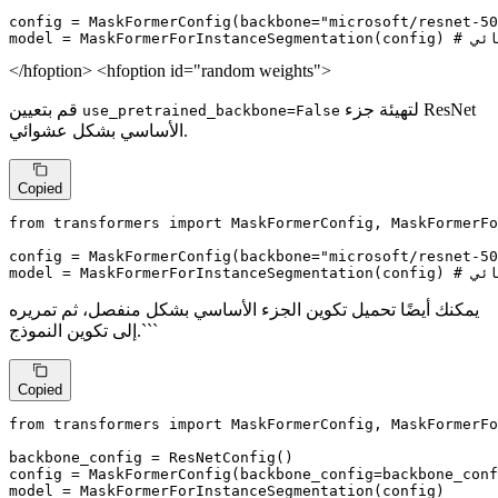
config = MaskFormerConfig(backbone=
"microsoft/resnet-50
ائي
model = MaskFormerForInstanceSegmentation(config) 
</hfoption> <hfoption id="random weights">
لتهيئة جزء ResNet
قم بتعيين
use_pretrained_backbone=False
الأساسي بشكل عشوائي.
Copied
from
 transformers 
import
 MaskFormerConfig, MaskFormerFo
config = MaskFormerConfig(backbone=
"microsoft/resnet-50
ائي
model = MaskFormerForInstanceSegmentation(config) 
يمكنك أيضًا تحميل تكوين الجزء الأساسي بشكل منفصل، ثم تمريره
إلى تكوين النموذج.```
Copied
from
 transformers 
import
 MaskFormerConfig, MaskFormerFo
backbone_config = ResNetConfig()

config = MaskFormerConfig(backbone_config=backbone_conf
model = MaskFormerForInstanceSegmentation(config)