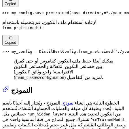
Copied
>>> 
my_config.save_pretrained(save_directory=
"./your_mo
لإعادة استخدام ملف التكوين، قم بتحميله باستخدام
:
from_pretrained()
Copied
>>> 
my_config = DistilBertConfig.from_pretrained(
"./you
يمكنك أيضًا حفظ ملف التكوين كقاموس أو حتى كفرق
بين خصائص التكوين المُعدّلة والخصائص التكوين
الافتراضية! راجع وثائق [التكوين]
(main_classes/configuration) لمزيد من التفاصيل.
النموذج
الخطوة التالية هي إنشاء
نموذج
. النموذج - ويُشار إليه أحيانًا باسم
البنية - يُحدد وظيفة كل طبقة والعمليات الحسابية المُنفذة. تُستخدم
من التكوين لتحديد هذه البنية.
خصائص مثل
num_hidden_layers
تشترك جميع النماذج في فئة أساسية واحدة هي
PreTrainedModel
وبعض الوظائف المُشتركة مثل غيير حجم مُدخلات الكلمات وتقليص