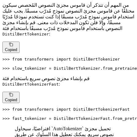
من المهم أن تتذكر أن قاموس مجزئ النصوص المُخصص سيكون
مختلفًا عن قاموس مجزئ النصوص نموذج مُدرّب مسبقًا. يجب عليك
استخدام قاموس نموذج مُدرّب مسبقًا إذا كنت تستخدم نموذجًا مُدرّبًا
مسبقًا، وإلا فلن تكون المدخلات ذات معنى. قم بإنشاء مجزئ
النصوص باستخدام قاموس نموذج مُدرّب مسبقًا باستخدام فئة
:
DistilBertTokenizer
Copied
>>> 
from
 transformers 
import
 DistilBertTokenizer

>>> 
slow_tokenizer = DistilBertTokenizer.from_pretraine
قم بإنشاء مجزئ نصوص سريع باستخدام فئة
:
DistilBertTokenizerFast
Copied
>>> 
from
 transformers 
import
 DistilBertTokenizerFast

>>> 
fast_tokenizer = DistilBertTokenizerFast.from_pretr
افتراضيًا، سيحاول `AutoTokenizer` تحميل مجزئ
نصوص سريع. يمكنك تعطيل هذا السلوك عن طريق