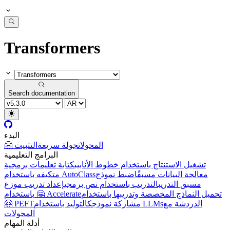
Transformers
Search documentation
البدء
🤗 المحولات
جولة سريعة
التثبيت
البرامج التعليمية
تشغيل الاستنتاج باستخدام خطوط الأنابيب
كتابة تعليمات برمجية
معالجة البيانات مسبقًا
ضبط نموذج
متكيفه باستخدام AutoClass
مسبق التدريب
التدريب باستخدام نص برمجي
إعداد تدريب موزع
تحميل النماذج المخصصة وتدريبها باستخدام
باستخدام 🤗 Accelerate
الدردشة مع
التوليد باستخدام LLMs
مشاركة نموذجك
🤗 PEFT
المحولات
أدلة المهام