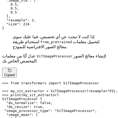
"image_std"
: [

0.5
,

0.5
,

0.5
  ],

"resample"
: 
2
,

"size"
: 
224
}
إذا كنت لا تبحث عن أي تخصيص، فما عليك سوى
لتحميل معلمات
استخدام طريقة
from_pretrained
معالج الصور الافتراضية للنموذج.
لإنشاء معالج الصور
عدل أيًا من معلمات
ViTImageProcessor
المخصص الخاص بك:
Copied
>>> 
from
 transformers 
import
 ViTImageProcessor

>>> 
my_vit_extractor = ViTImageProcessor(resample=
"PIL.
>>> 
print
(my_vit_extractor)

ViTImageProcessor {

"do_normalize"
: false,

"do_resize"
: true,

"image_processor_type"
: 
"ViTImageProcessor"
,

"image_mean"
: [
