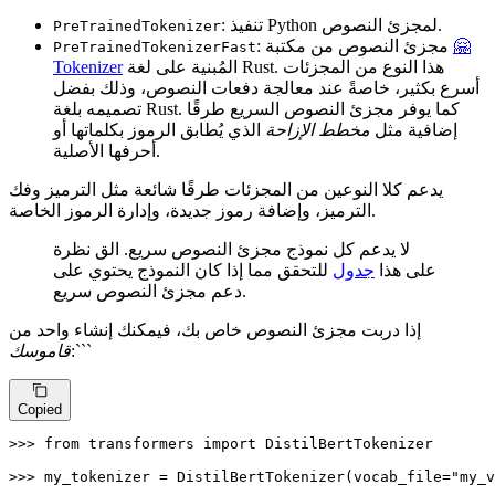
: تنفيذ Python لمجزئ النصوص.
PreTrainedTokenizer
🤗
: مجزئ النصوص من مكتبة
PreTrainedTokenizerFast
المُبنية على لغة Rust. هذا النوع من المجزئات
Tokenizer
أسرع بكثير، خاصةً عند معالجة دفعات النصوص، وذلك بفضل
تصميمه بلغة Rust. كما يوفر مجزئ النصوص السريع طرقًا
إضافية مثل
مخطط الإزاحة
الذي يُطابق الرموز بكلماتها أو
أحرفها الأصلية.
يدعم كلا النوعين من المجزئات طرقًا شائعة مثل الترميز وفك
الترميز، وإضافة رموز جديدة، وإدارة الرموز الخاصة.
لا يدعم كل نموذج مجزئ النصوص سريع. الق نظرة
على هذا
جدول
للتحقق مما إذا كان النموذج يحتوي على
دعم مجزئ النصوص سريع.
إذا دربت مجزئ النصوص خاص بك، فيمكنك إنشاء واحد من
:```
قاموسك
Copied
>>> 
from
 transformers 
import
 DistilBertTokenizer

>>> 
my_tokenizer = DistilBertTokenizer(vocab_file=
"my_v