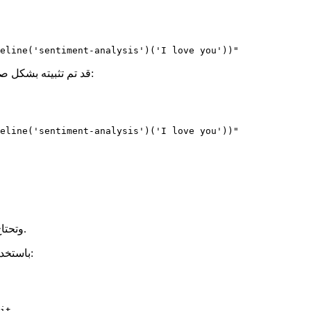
eline('sentiment-analysis')('I love you'))"
تحقق مما إذا كان 🤗 Transformers قد تم تثبيته بشكل صحيح عن طريق تشغيل الأمر التالي:
eline('sentiment-analysis')('I love you'))"
المساهمة في 🤗 Transformers وتحتاج إلى اختبار التغييرات في الكود.
قم باستنساخ المستودع وقم بتثبيت 🤗 Transformers باستخدام الأوامر التالية: