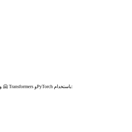
للحصول على الدعم الخاص بـ CPU فقط، يمكنك تثبيت 🤗 Transformers ومكتبة التعلم العميق في خطوة واحدة. على سبيل المثال، قم بتثبيت 🤗 Transformers وPyTorch باستخدام: