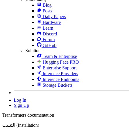
Blog
Posts
Daily Papers
Hardware
Learn
Discord
Forum
GitHub
Solutions
Team & Enterprise
Hugging Face PRO
Enterprise Support
Inference Providers
Inference Endpoints
Storage Buckets
Log In
Sign Up
Transformers documentation
التثبيت (Installation)