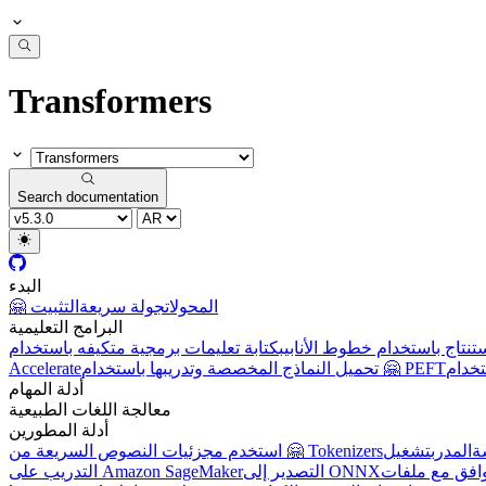
Transformers
Search documentation
البدء
🤗 المحولات
جولة سريعة
التثبيت
البرامج التعليمية
تنتاج باستخدام خطوط الأنابيب
تحميل النماذج المخصصة وتدريبها باستخدام 🤗 PEFT
Accelerate
أدلة المهام
معالجة اللغات الطبيعية
أدلة المطورين
ة
المدرب
تشغيل
استخدم مجزئيات النصوص السريعة من 🤗 Tokenizers
التصدير إلى ONNX
التدريب على Amazon SageMaker