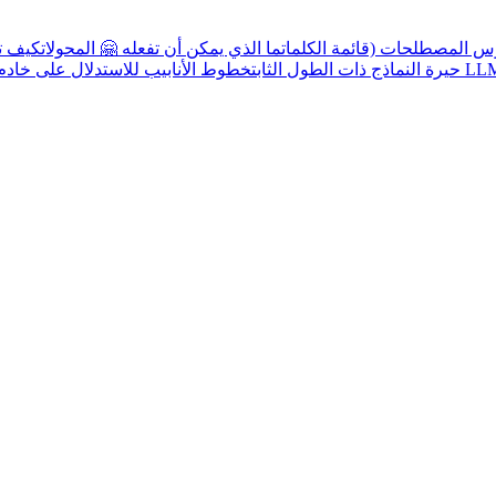
س المصطلحات (قائمة الكلمات
ما الذي يمكن أن تفعله 🤗 المحولات
كيف تح
دة القصوى من LLMs
حيرة النماذج ذات الطول الثابت
خطوط الأنابيب للاستدلال على خادم ا