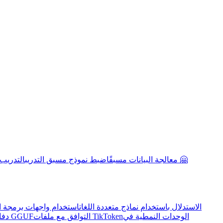
معالجة البيانات مسبقًا
ضبط نموذج مسبق التدريب
التدريب
الاستدلال باستخدام نماذج متعددة اللغات
استخدام واجهات برمجة ال
الوحدات النمطية في
التوافق مع ملفات TikToken
التوافق مع ملفات GGUF
دفا