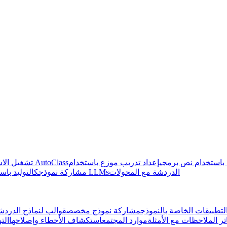
 باستخدام نص برمجي
إعداد تدريب موزع باستخدام 🤗
كتابة تعليمات برمجية متكيفه باستخدام AutoClass
تشغيل الاس
الدردشة مع المحولات
التوليد باستخدام LLMs
مشاركة نموذجك
تطبيقات الخاصة بالنموذج
مشاركة نموذج مخصص
قوالب لنماذج الدردش
تر الملاحظات مع الأمثلة
موارد المجتمع
استكشاف الأخطاء وإصلاحها