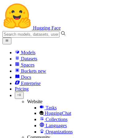
Hugging Face
Models
Datasets
Spaces
Buckets
new
Docs
Enterprise
Pricing
Website
Tasks
HuggingChat
Collections
Languages
Organizations
Community