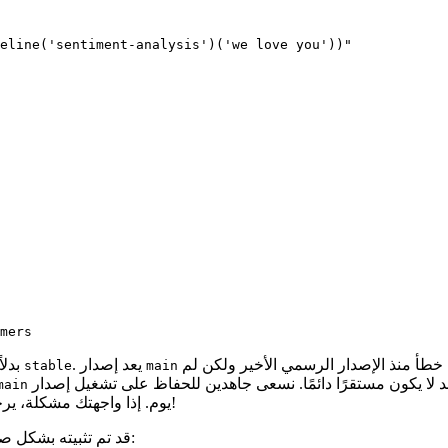
eline('sentiment-analysis')('we love you'))"
mers
مفيدًا للمواكبة مع أحدث التطورات. على سبيل المثال، إذا تم إصلاح خطأ منذ الإصدار الرسمي الأخير ولكن لم
. يعد إصدار
بدلاً من الإصدار المستقر
stable
main
main
حتى نتمكن من إصلاحها في أقرب وقت ممكن!
يوم. إذا واجهتك مشكلة، ي
تحقق مما إذا كان 🤗 Transformers قد تم تثبيته بشكل صحيح عن طريق تشغيل الأمر التالي: