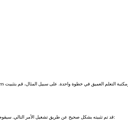
أخيرًا، تحقق مما إذا كان 🤗 Transformers قد تم تثبيته بشكل صحيح عن طريق تشغيل الأمر التالي. سيقوم بتنزيل نموذج مدرب مسبقًا: