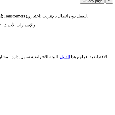
Copy page
قم بتثبيت مكتبة 🤗 Transformers المناسبة لمكتبة التعلم العميق التي تستخدمها، وقم بإعداد ذاكرة التخزين المؤقت الخاصة بك، وقم بإعداد 🤗 Transformers للعمل دون اتصال بالإنترنت (اختياري).
تم اختبار 🤗 Transformers على Python 3.10 والإصدارات الأحدث، وPyTorch 2.4 والإصدارات الأحدث. اتبع تعليمات التثبيت أدناه لمكتبة التعلم العميق التي تستخدمها:
. إذا لم تكن غير ملم ببيئات Python الافتراضية، فراجع هذا
الدليل
. البيئة الافتراضية تسهل إدارة المش