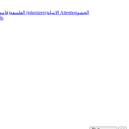
الحشو
الانتباه Attention
ملخص برنامج مقسم النصوص (tokenizers)
الفلسفة
(قامو
الاستفا