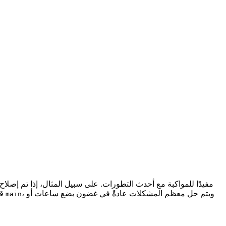
، ويتم حل معظم المشكلات عادةً في غضون بضع ساعات أو
قد لا يكون مستقرًا دائمًا. نسعى جاهدين للحفاظ على تشغيل إصدار
main