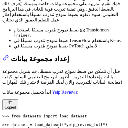
فإنك تقوم بتدريبه على مجموعة بيانات خاصة بمهمتك. يُعرف ذلك
بالضبط الدقيق، وهي تقنية تدريب قوية للغاية. في هذا البرنامج
التعليمي، سوف تقوم بضبط نموذج مُدرب مسبقًا باستخدام إطار
عمل للتعلم العميق الذي تختاره:
ضبط نموذج مُدرب مسبقًا باستخدام 🤗 Transformers
.
Trainer
ضبط نموذج مُدرب مسبقًا في TensorFlow باستخدام Keras.
ضبط نموذج مُدرب مسبقًا في PyTorch الأصلي.
إعداد مجموعة بيانات
قبل أن تتمكن من ضبط نموذج مُدرب مسبقًا، قم بتنزيل مجموعة
بيانات وإعدادها للتدريب. أظهر البرنامج التعليمي السابق كيفية
معالجة البيانات للتدريب، والآن لديك الفرصة لاختبار تلك المهارات!
ابدأ بتحميل مجموعة بيانات
Yelp Reviews
:
Copied
>>> 
from
 datasets 
import
 load_dataset

>>> 
dataset = load_dataset(
"yelp_review_full"