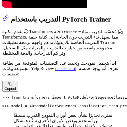
التدريب باستخدام PyTorch Trainer
مُحسّنة لتدريب نماذج 🤗
تقدم مكتبة 🤗 Transformers فئة
Trainer
Transformers، مما يسهل بدء التدريب دون الحاجة إلى كتابة حلقة
التدريب الخاصة بك يدويًا. تدعم واجهة برمجة تطبيقات
Trainer
مجموعة واسعة من خيارات التدريب والميزات مثل التسجيل،
وتراكم التدرجات، والدقة المختلطة.
ابدأ بتحميل نموذجك وتحديد عدد التصنيفات المتوقعة. من بطاقة
مجموعة بيانات Yelp Review
dataset card
، تعرف أنه يوجد خمسة
تصنيفات:
Copied
>>> 
from
 transformers 
import
 AutoModelForSequenceClassi
>>> 
model = AutoModelForSequenceClassification.from_pre
سترى تحذيرًا بشأن بعض أوزان النموذج المُدرب مسبقًا
لن تُستخدم وبعض الأوزان الأخرى ستُبدء بشكل
عشوائي. لا تقلق، هذا أمر طبيعي تمامًا! يتم التخلص من