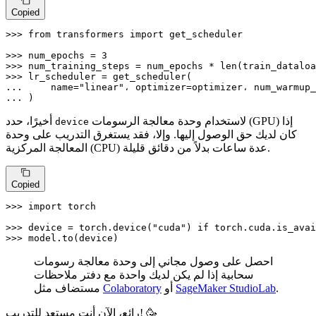
Copied
>>> 
from
 transformers 
import
 get_scheduler

>>> 
num_epochs = 
3
>>> 
num_training_steps = num_epochs * 
len
>>> 
... 
    name=
"linear"
، optimizer=optimizer، num_warmup_
... 
)
لاستخدام وحدة معالجة الرسومات (GPU) إذا
أخيرًا، حدد
device
كان لديك حق الوصول إليها. وإلا، فقد يستغرق التدريب على وحدة
المعالجة المركزية (CPU) عدة ساعات بدلاً من دقائق قليلة.
Copied
>>> 
import
 torch

>>> 
device = torch.device(
"cuda"
) 
if
 torch.cuda.is_avai
>>> 
model.to(device)
احصل على وصول مجاني إلى وحدة معالجة رسومات
سحابية إذا لم يكن لديك واحدة مع دفتر ملاحظات
مستضاف مثل
Colaboratory
أو
SageMaker StudioLab
.
رائع، الآن أنت مستعد للتدريب! 🥳