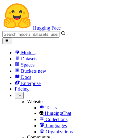
Hugging Face
Models
Datasets
Spaces
Buckets
new
Docs
Enterprise
Pricing
Website
Tasks
HuggingChat
Collections
Languages
Organizations
Community