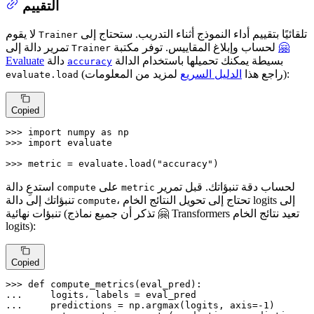
التقييم
تلقائيًا بتقييم أداء النموذج أثناء التدريب. ستحتاج إلى
لا يقوم
Trainer
تمرير دالة إلى
لحساب وإبلاغ المقاييس. توفر مكتبة
🤗
Trainer
Evaluate
دالة
بسيطة يمكنك تحميلها باستخدام الدالة
accuracy
لمزيد من المعلومات):
(راجع هذا
الدليل السريع
evaluate.load
Copied
>>> 
import
 numpy 
as
>>> 
import
 evaluate

>>> 
metric = evaluate.load(
"accuracy"
)
لحساب دقة تنبؤاتك. قبل تمرير
على
استدعِ دالة
compute
metric
، تحتاج إلى تحويل النتائج الخام logits إلى
تنبؤاتك إلى دالة
compute
تنبؤات نهائية (تذكر أن جميع نماذج 🤗 Transformers تعيد نتائج الخام
logits):
Copied
>>> 
def
compute_metrics
(
eval_pred
... 
... 
    predictions = np.argmax(logits, axis=-
1