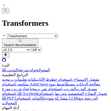
Transformers
Search documentation
البدء
🤗 المحولات
جولة سريعة
التثبيت
البرامج التعليمية
تشغيل الاستنتاج باستخدام خطوط الأنابيب
كتابة تعليمات برمجية
معالجة البيانات مسبقًا
ضبط نموذج
متكيفه باستخدام AutoClass
مسبق التدريب
التدريب باستخدام نص برمجي
إعداد تدريب موزع
تحميل النماذج المخصصة وتدريبها باستخدام
باستخدام 🤗 Accelerate
🤗 PEFT
مشاركة نموذجك
التوليد باستخدام LLMs
الدردشة مع
المحولات
أدلة المهام