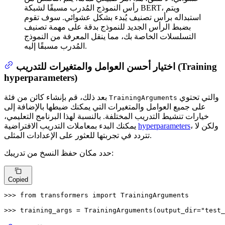
رأس النموذج المُدرب مسبقًا لشبكة BERT، ويتم
استبداله برأس تصنيف يُبدء بشكل عشوائي. سوف تقوم
بضبط الرأس الجديد للنموذج بدقة على مهمة تصنيف
التسلسلات الخاصة بك، مما ينقل المعرفة من النموذج
المُدرب مسبقًا إليه.
اختيار أحسن العوامل والمتغيرات للتدريب (Training
hyperparameters)
والتي تحتوي
بعد ذلك، قم بإنشاء كائن من فئة
TrainingArguments
على جميع العوامل والمتغيرات التي يمكنك ضبطها بالإضافة إلى
خيارات تنشيط التدريب المختلفة. بالنسبة لهذا البرنامج التعليمي،
يمكنك البدء بمعاملات التدريب الافتراضية
hyperparameters
، ولكن لا
تتردد في تجربتها للعثور على الإعدادات المثلى.
حدد مكان حفظ النسخ من تدريبك:
Copied
>>> 
from
 transformers 
import
 TrainingArguments

>>> 
training_args = TrainingArguments(output_dir=
"test_