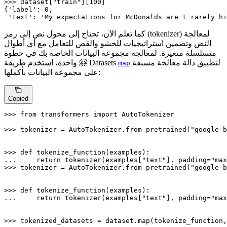
>>> 
dataset[
"train"
][
100
]

{
'label'
: 
0
,

'text'
: 
'My expectations for McDonalds are t rarely hi
كما تعلم الآن، تحتاج إلى محول نص إلى رمز (tokenizer) لمعالجة
النص وتضمين استراتيجيات للحشو والقص للتعامل مع أي أطوال
متسلسلة متغيرة. لمعالجة مجموعة البيانات الخاصة بك في خطوة
لتطبيق دالة معالجة مسبقة
واحدة، استخدم طريقة 🤗 Datasets
map
على مجموعة البيانات بأكملها:
Copied
>>> 
from
 transformers 
import
 AutoTokenizer

>>> 
tokenizer = AutoTokenizer.from_pretrained(
"google-b
>>> 
def
tokenize_function
(
examples
... 
return
 tokenizer(examples[
"text"
], padding=
"max
>>> 
tokenizer = AutoTokenizer.from_pretrained(
"google-b
>>> 
def
tokenize_function
(
examples
... 
return
 tokenizer(examples[
"text"
], padding=
"max
>>> 
tokenized_datasets = dataset.
map
(tokenize_function,