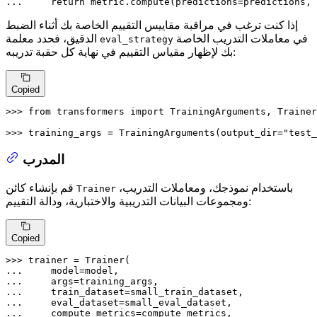
... 
return
 metric.compute(predictions=predictions, 
إذا كنت ترغب في مراقبة مقاييس التقييم الخاصة بك أثناء الضبط
في معاملات التدريب الخاصة
الدقيق، فحدد معلمة
eval_strategy
بك لإظهار مقياس التقييم في نهاية كل حقبة تدريبه:
Copied
>>> 
from
 transformers 
import
 TrainingArguments, Trainer

>>> 
training_args = TrainingArguments(output_dir=
"test_
المدرب
باستخدام نموذجك، ومعاملات التدريب،
قم بإنشاء كائن
Trainer
ومجموعات البيانات التدريبية والاختبارية، ودالة التقييم:
Copied
>>> 
... 
... 
... 
... 
... 