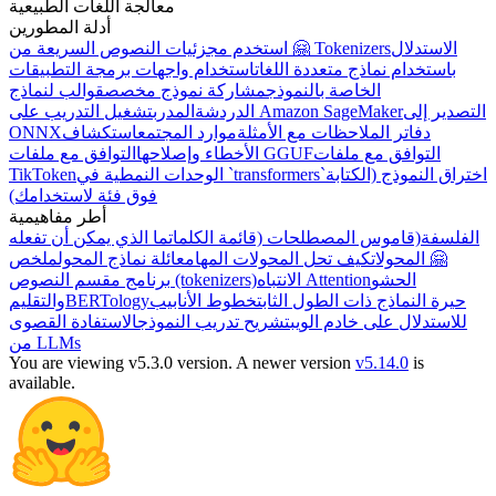
معالجة اللغات الطبيعية
أدلة المطورين
الاستدلال
استخدم مجزئيات النصوص السريعة من 🤗 Tokenizers
باستخدام نماذج متعددة اللغات
استخدام واجهات برمجة التطبيقات
الخاصة بالنموذج
مشاركة نموذج مخصص
قوالب لنماذج
التصدير إلى
تشغيل التدريب على Amazon SageMaker
الدردشة
المدرب
ONNX
استكشاف
موارد المجتمع
دفاتر الملاحظات مع الأمثلة
التوافق مع ملفات
التوافق مع ملفات GGUF
الأخطاء وإصلاحها
TikToken
الوحدات النمطية في `transformers`
اختراق النموذج (الكتابة
فوق فئة لاستخدامك)
أطر مفاهيمية
الفلسفة
(قاموس المصطلحات (قائمة الكلمات
ما الذي يمكن أن تفعله
🤗 المحولات
كيف تحل المحولات المهام
عائلة نماذج المحول
ملخص
الحشو
الانتباه Attention
برنامج مقسم النصوص (tokenizers)
والتقليم
BERTology
خطوط الأنابيب
حيرة النماذج ذات الطول الثابت
للاستدلال على خادم الويب
تشريح تدريب النموذج
الاستفادة القصوى
من LLMs
You are viewing v5.3.0 version.
A newer version
v5.14.0
is
available.