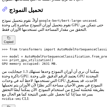
تحميل النموذج
.
أولاً، نقوم بتحميل نموذج
google-bert/bert-large-uncased
نقوم بتحميل أوزان النموذج مباشرة إلى وحدة GPU حتى نتمكن من
التحقق من مقدار المساحة التي تستخدمها الأوزان فقط.
Copied
>>> 
from
 transformers 
import
 AutoModelForSequenceClassi
>>> 
model = AutoModelForSequenceClassification.from_pre
>>> 
print_gpu_utilization()

GPU memory occupied: 
2631
 MB.
يمكننا أن نرى أن أوزان النموذج وحدها تستهلك 1.3 جيجابايت من
ذاكرة وحدة GPU. يعتمد الرقم الدقيق على وحدة GPU المحددة
التي تستخدمها. لاحظ أنه في وحدات GPU الأحدث، قد يستغرق
النموذج في بعض الأحيان مساحة أكبر نظرًا لأن الأوزان يتم تحميلها
بطريقة مُحسّنة تُسرّع من استخدام النموذج. الآن يمكننا أيضًا التحقق
بسرعة مما إذا كنا نحصل على نفس النتيجة كما هو الحال مع
CLI:
nvidia-smi