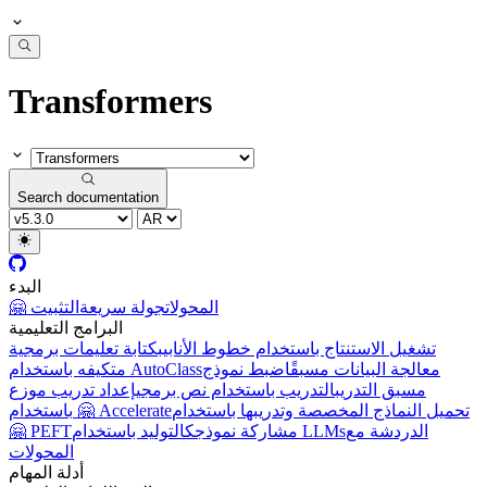
Transformers
Search documentation
البدء
🤗 المحولات
جولة سريعة
التثبيت
البرامج التعليمية
تشغيل الاستنتاج باستخدام خطوط الأنابيب
كتابة تعليمات برمجية
معالجة البيانات مسبقًا
ضبط نموذج
متكيفه باستخدام AutoClass
مسبق التدريب
التدريب باستخدام نص برمجي
إعداد تدريب موزع
تحميل النماذج المخصصة وتدريبها باستخدام
باستخدام 🤗 Accelerate
الدردشة مع
التوليد باستخدام LLMs
مشاركة نموذجك
🤗 PEFT
المحولات
أدلة المهام