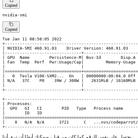
Copied
nvidia-smi
Copied
Tue Jan 11 08:58:05 2022

+------------------------------------------------------
| NVIDIA-SMI 460.91.03    Driver Version: 460.91.03    
|-------------------------------+----------------------
| GPU  Name        Persistence-M| Bus-Id        Disp.A 
| Fan  Temp  Perf  Pwr:Usage/Cap|         Memory-Usage 
|                               |                      
|===============================+======================
|   0  Tesla V100-SXM2...  On   | 00000000:00:04.0 Off 
| N/A   37C    P0    39W / 300W |   2631MiB / 16160MiB 
|                               |                      
+-------------------------------+----------------------
+------------------------------------------------------
| Processes:                                           
|  GPU   GI   CI        PID   Type   Process name      
|        ID   ID                                       
|======================================================
|    0   N/A  N/A      3721      C   ...nvs/codeparrot/
+------------------------------------------------------
نحصل على نفس الرقم كما كان من قبل، ويمكنك أيضًا أن ترى أننا