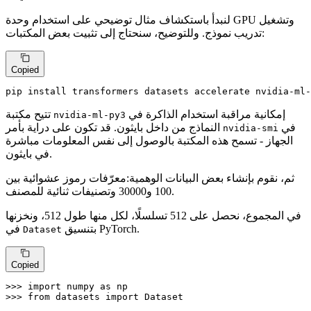
لنبدأ باستكشاف مثال توضيحي على استخدام وحدة GPU وتشغيل
تدريب نموذج. وللتوضيح، سنحتاج إلى تثبيت بعض المكتبات:
Copied
pip install transformers datasets accelerate nvidia-ml-
إمكانية مراقبة استخدام الذاكرة في
تتيح مكتبة
nvidia-ml-py3
في
النماذج من داخل بايثون. قد تكون على دراية بأمر
nvidia-smi
الجهاز - تسمح هذه المكتبة بالوصول إلى نفس المعلومات مباشرة
في بايثون.
ثم، نقوم بإنشاء بعض البيانات الوهمية:معرّفات رموز عشوائية بين
100 و30000 وتصنيفات ثنائية للمصنف.
في المجموع، نحصل على 512 تسلسلًا، لكل منها طول 512، ونخزنها
بتنسيق PyTorch.
في
Dataset
Copied
>>> 
import
 numpy 
as
>>> 
from
 datasets 
import
 Dataset
