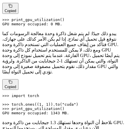
Copied
>>> 
print_gpu_utilization()

GPU memory occupied: 
0
 MB.
يبدو ذلك جيدًا: لم يتم شغل ذاكرة وحدة معالجة الرسومات كما
نتوقع قبل تحميل أي نماذج. إذا لم يكن الأمر كذلك على جهازك،
فتأكد من إيقاف جميع العمليات التي تستخدم ذاكرة وحدة GPU.
ومع ذلك، لا يمكن للمستخدم استخدام كل ذاكرة وحدة GPU
الفارغة. عندما يتم تحميل نموذج إلى وحدة GPU، يتم أيضًا تحميل
النواة، والتي يمكن أن تستهلك 1-2 جيجابايت من الذاكرة. ولرؤية
مقدار ذلك، نقوم بتحميل مصفوفة صغيرة إلى وحدة GPU والتي
تؤدي إلى تحميل النواة أيضًا.
Copied
>>> 
import
 torch

>>> 
torch.ones((
1
, 
1
)).to(
"cuda"
>>> 
print_gpu_utilization()

GPU memory occupied: 
1343
 MB.
نلاحظ أن النواة وحدها تستهلك 1.3 جيجابايت من ذاكرة وحدة GPU.
الآن دعنا نرى مقدار المساحة التي يستخدمها النموذج.