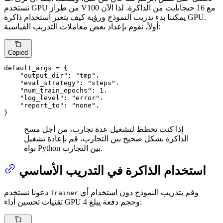
نستخدم GPU من طراز V100 مع 16 جيجابايت من الذاكرة. لذا الآن
يمكننا بدء تدريب النموذج ورؤية كيف يتغير استخدام ذاكرة GPU.
أولاً، نقوم بإعداد بعض معاملات التدريب القياسية:
Copied
default_args = {

"output_dir"
: 
"tmp"
،

"eval_strategy"
: 
"steps"
،

"num_train_epochs"
: 
1
،

"log_level"
: 
"error"
،

"report_to"
: 
"none"
،

}
إذا كنت تخطط لتشغيل عدة تجارب، من أجل مسح
الذاكرة بشكل صحيح بين التجارب، قم بإعادة تشغيل
نواة Python بين التجارب.
استخدام الذاكرة في التدريب الأساسي
وقم بتدريب النموذج دون استخدام أي
دعونا نستخدم
Trainer
تقنيات تحسين أداء GPU وحجم دفعة يبلغ 4: