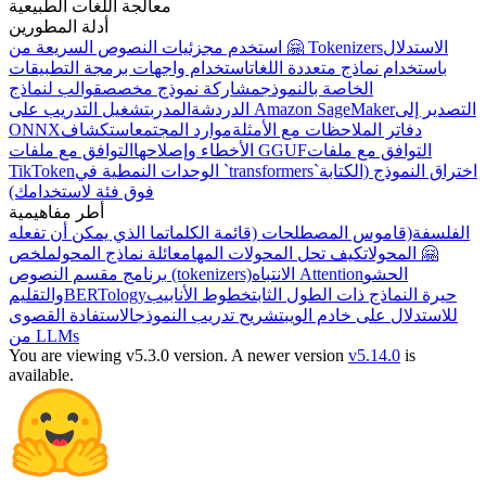
معالجة اللغات الطبيعية
أدلة المطورين
الاستدلال
استخدم مجزئيات النصوص السريعة من 🤗 Tokenizers
باستخدام نماذج متعددة اللغات
استخدام واجهات برمجة التطبيقات
الخاصة بالنموذج
مشاركة نموذج مخصص
قوالب لنماذج
التصدير إلى
تشغيل التدريب على Amazon SageMaker
الدردشة
المدرب
دفاتر الملاحظات مع الأمثلة
موارد المجتمع
استكشاف
ONNX
التوافق مع ملفات
التوافق مع ملفات GGUF
الأخطاء وإصلاحها
اختراق النموذج (الكتابة
الوحدات النمطية في `transformers`
TikToken
فوق فئة لاستخدامك)
أطر مفاهيمية
الفلسفة
(قاموس المصطلحات (قائمة الكلمات
ما الذي يمكن أن تفعله
🤗 المحولات
كيف تحل المحولات المهام
عائلة نماذج المحول
ملخص
الحشو
الانتباه Attention
برنامج مقسم النصوص (tokenizers)
حيرة النماذج ذات الطول الثابت
خطوط الأنابيب
BERTology
والتقليم
للاستدلال على خادم الويب
تشريح تدريب النموذج
الاستفادة القصوى
من LLMs
You are viewing v5.3.0 version.
A newer version
v5.14.0
is
available.