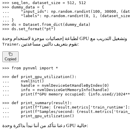
>>> 
seq_len, dataset_size = 
512
, 
512
>>> 
... 
"input_ids"
: np.random.randint(
100
, 
30000
... 
"labels"
: np.random.randint(
0
, 
1
... 
>>> 
>>> 
ds.set_format(
"pt"
)
لطباعة إحصائيات موجزة لاستخدام وحدة GPU وتشغيل التدريب مع
، نقوم بتعريف دالتين مساعدتين:
Trainer
Copied
>>> 
from
 pynvml 
import
 *

>>> 
def
print_gpu_utilization
... 
... 
    handle = nvmlDeviceGetHandleByIndex(
0
... 
... 
print
(
f"GPU memory occupied: 
{info.used//
1024
**
>>> 
def
print_summary
(
result
... 
print
(
f"Time: 
{result.metrics[
'train_runtime'
]:
... 
print
(
f"Samples/second: 
{result.metrics[
'train_
... 
    print_gpu_utilization()
دعنا نتأكد من أننا نبدأ بذاكرة وحدة GPU خالية: