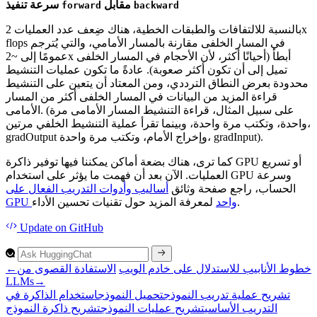
مقابل
سرعة تنفيذ
forward
backward
بالنسبة للالتفافات والطبقات الخطية، هناك ضِعف عدد العمليات 2x
flops في المسار الخلفى مقارنة بالمسار الأمامي، والتي يُترجم
عمومًا إلى ~2x أبطأ (أحيانًا أكثر، لأن الأحجام في المسار الخلفى
تميل إلى أن تكون أكثر صعوبة). عادةً ما تكون عمليات التنشيط
محدودة بعرض النطاق الترددي، ومن المعتاد أن يتعين على التنشيط
قراءة المزيد من البيانات في المسار الخلفى أكثر من المسار
الأمامى. (على سبيل المثال، قراءة التنشيط المسار الأمامى مرة
واحدة، وتكتب مرة واحدة، وبينما تقرأ عملية التنشيط الخلفي مرتين،
gradOutput وإخراج الأمام، وتكتب مرة واحدة، gradInput).
كما ترى، هناك بضعة أماكن يمكننا فيها توفير ذاكرة GPU أو تسريع
العمليات. الآن بعد أن فهمت ما يؤثر على استخدام GPU وسرعة
الحساب، راجع صفحة وثائق
أساليب وأدوات التدريب الفعال على
لمعرفة المزيد حول تقنيات تحسين الأداء.
GPU واحد
Update
on GitHub
خطوط الأنابيب للاستدلال على خادم الويب
الاستفادة القصوى من
←
LLMs
→
تشريح عملية تدريب النموذج
تحميل النموذج
استخدام الذاكرة في
التدريب الأساسي
تشريح عمليات النموذج
تشريح ذاكرة النموذج