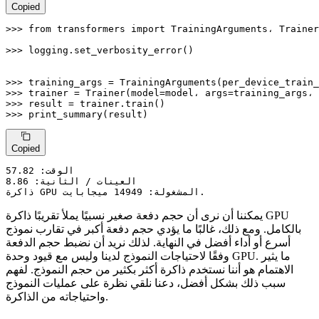
Copied
>>> 
from
 transformers 
import
 TrainingArguments، Trainer
>>> 
logging.set_verbosity_error()

>>> 
training_args = TrainingArguments(per_device_train_
>>> 
>>> 
>>> 
print_summary(result)
Copied
الوقت
:
57.82
العينات / الثانية
:
8.86
14949 ميجابايت.
ذاكرة GPU المشغولة
:
يمكننا أن نرى أن حجم دفعة صغير نسبيًا يملأ تقريبًا ذاكرة GPU
بالكامل. ومع ذلك، غالبًا ما يؤدي حجم دفعة أكبر في تقارب نموذج
أسرع أو أداء أفضل في النهاية. لذلك نريد أن نضبط حجم الدفعة
وفقًا لاحتياجات النموذج لدينا وليس مع قيود وحدة GPU. ما يثير
الاهتمام هو أننا نستخدم ذاكرة أكثر بكثير من حجم النموذج. لفهم
سبب ذلك بشكل أفضل، دعنا نلقي نظرة على عمليات النموذج
واحتياجاته من الذاكرة.