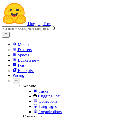
Hugging Face
Models
Datasets
Spaces
Buckets
new
Docs
Enterprise
Pricing
Website
Tasks
HuggingChat
Collections
Languages
Organizations
Community