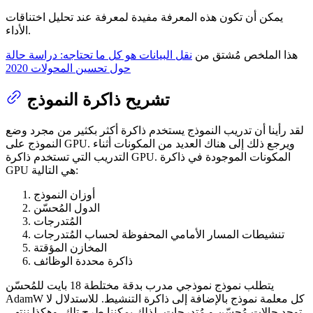
يمكن أن تكون هذه المعرفة مفيدة لمعرفة عند تحليل اختناقات
الأداء.
هذا الملخص مُشتق من
نقل البيانات هو كل ما تحتاجه: دراسة حالة
حول تحسين المحولات 2020
تشريح ذاكرة النموذج
لقد رأينا أن تدريب النموذج يستخدم ذاكرة أكثر بكثير من مجرد وضع
النموذج على GPU. ويرجع ذلك إلى هناك العديد من المكونات أثناء
التدريب التي تستخدم ذاكرة GPU. المكونات الموجودة في ذاكرة
GPU هي التالية:
أوزان النموذج
الدول المُحسّن
المُتدرجات
تنشيطات المسار الأمامي المحفوظة لحساب المُتدرجات
المخازن المؤقتة
ذاكرة محددة الوظائف
يتطلب نموذج نموذجي مدرب بدقة مختلطة 18 بايت للمُحسّن
AdamW كل معلمة نموذج بالإضافة إلى ذاكرة التنشيط. للاستدلال لا
توجد حالات مُحسّن و مُتدرجات، لذلك يمكننا طرح تلك. وهكذا ننتهي