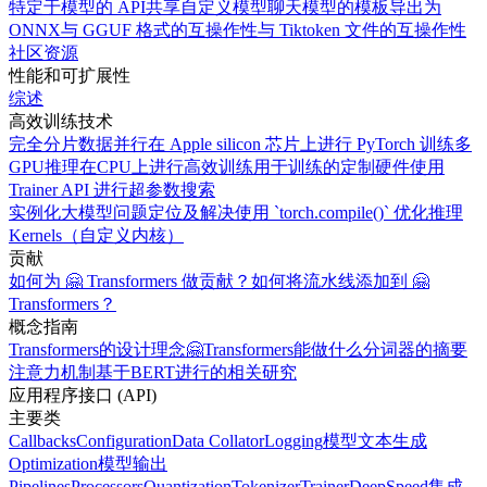
特定于模型的 API
共享自定义模型
聊天模型的模板
导出为
ONNX
与 GGUF 格式的互操作性
与 Tiktoken 文件的互操作性
社区资源
性能和可扩展性
综述
高效训练技术
完全分片数据并行
在 Apple silicon 芯片上进行 PyTorch 训练
多
GPU推理
在CPU上进行高效训练
用于训练的定制硬件
使用
Trainer API 进行超参数搜索
实例化大模型
问题定位及解决
使用 `torch.compile()` 优化推理
Kernels（自定义内核）
贡献
如何为 🤗 Transformers 做贡献？
如何将流水线添加到 🤗
Transformers？
概念指南
Transformers的设计理念
🤗Transformers能做什么
分词器的摘要
注意力机制
基于BERT进行的相关研究
应用程序接口 (API)
主要类
Callbacks
Configuration
Data Collator
Logging
模型
文本生成
Optimization
模型输出
Pipelines
Processors
Quantization
Tokenizer
Trainer
DeepSpeed集成