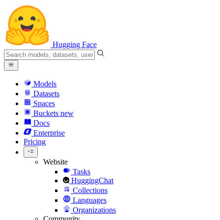
Hugging Face
Models
Datasets
Spaces
Buckets
new
Docs
Enterprise
Pricing
Website
Tasks
HuggingChat
Collections
Languages
Organizations
Community