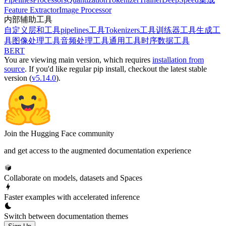
Feature Extractor
Image Processor
内部辅助工具
自定义层和工具
pipelines工具
Tokenizers工具
训练器工具
生成工
具
图像处理工具
音频处理工具
通用工具
时序数据工具
BERT
You are viewing
main
version, which requires
installation from
source
. If you'd like regular pip install, checkout the latest stable
version (
v5.14.0
).
Join the Hugging Face community
and get access to the augmented documentation experience
Collaborate on models, datasets and Spaces
Faster examples with accelerated inference
Switch between documentation themes