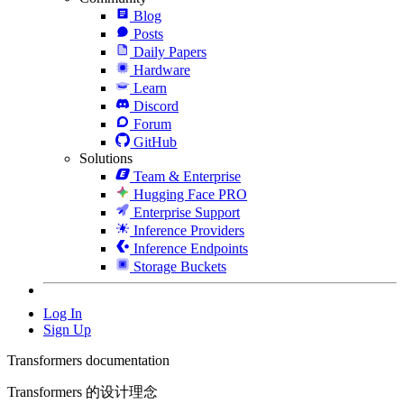
Blog
Posts
Daily Papers
Hardware
Learn
Discord
Forum
GitHub
Solutions
Team & Enterprise
Hugging Face PRO
Enterprise Support
Inference Providers
Inference Endpoints
Storage Buckets
Log In
Sign Up
Transformers documentation
Transformers 的设计理念