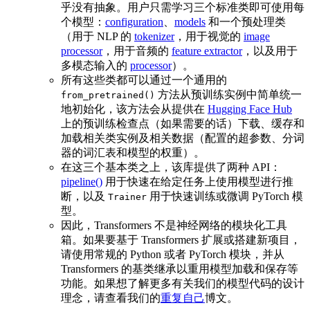
乎没有抽象。用户只需学习三个标准类即可使用每
个模型：
configuration
、
models
和一个预处理类
（用于 NLP 的
tokenizer
，用于视觉的
image
processor
，用于音频的
feature extractor
，以及用于
多模态输入的
processor
）。
所有这些类都可以通过一个通用的
方法从预训练实例中简单统一
from_pretrained()
地初始化，该方法会从提供在
Hugging Face Hub
上的预训练检查点（如果需要的话）下载、缓存和
加载相关类实例及相关数据（配置的超参数、分词
器的词汇表和模型的权重）。
在这三个基本类之上，该库提供了两种 API：
pipeline()
用于快速在给定任务上使用模型进行推
断，以及
用于快速训练或微调 PyTorch 模
Trainer
型。
因此，Transformers 不是神经网络的模块化工具
箱。如果要基于 Transformers 扩展或搭建新项目，
请使用常规的 Python 或者 PyTorch 模块，并从
Transformers 的基类继承以重用模型加载和保存等
功能。如果想了解更多有关我们的模型代码的设计
理念，请查看我们的
重复自己
博文。