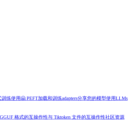
布式训练
使用🤗 PEFT加载和训练adapters
分享您的模型
使用LLMs
 GGUF 格式的互操作性
与 Tiktoken 文件的互操作性
社区资源