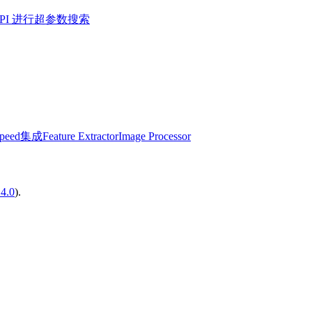
r API 进行超参数搜索
Speed集成
Feature Extractor
Image Processor
14.0
).