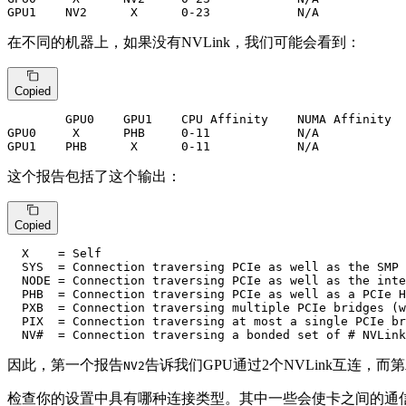
GPU1
    NV2      X      
0
-
23
            N/A
在不同的机器上，如果没有NVLink，我们可能会看到：
Copied
GPU0
GPU0
     X      PHB     
0
-
11
GPU1
    PHB      X      
0
-
11
            N/A
这个报告包括了这个输出：
Copied
  X    = Self

  SYS  = Connection traversing PCIe 
as
 well 
as
the
 SMP 
  NODE = Connection traversing PCIe 
as
 well 
as
the
 inte
  PHB  = Connection traversing PCIe 
as
 well 
as
a
 PCIe H
  PXB  = Connection traversing multiple PCIe bridges (
w
  PIX  = Connection traversing 
at
 most 
a
 single PCIe br
  NV
#  = Connection traversing a bonded set of # NVLink
因此，第一个报告
告诉我们GPU通过2个NVLink互连，而
NV2
检查你的设置中具有哪种连接类型。其中一些会使卡之间的通信更