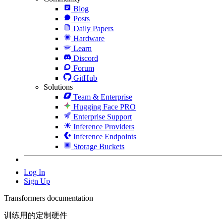
Blog
Posts
Daily Papers
Hardware
Learn
Discord
Forum
GitHub
Solutions
Team & Enterprise
Hugging Face PRO
Enterprise Support
Inference Providers
Inference Endpoints
Storage Buckets
Log In
Sign Up
Transformers documentation
训练用的定制硬件