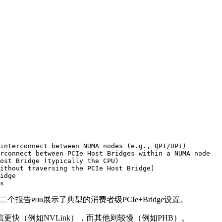
interconnect between NUMA nodes (e.g., QPI/UPI)

rconnect between PCIe Host Bridges 
within
a
 NUMA node

ost Bridge (typically 
the
 CPU)

ithout
 traversing 
the
 PCIe Host Bridge)

idge

s
第二个报告
展示了典型的消费者级PCIe+Bridge设置。
PHB
快（例如NVLink），而其他则较慢（例如PHB）。