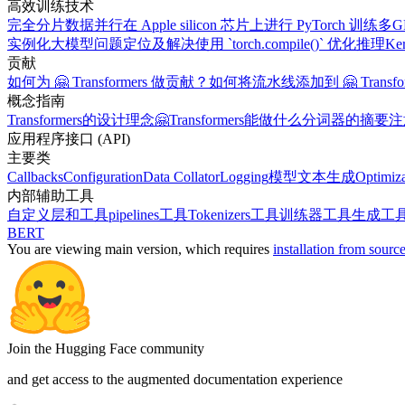
高效训练技术
完全分片数据并行
在 Apple silicon 芯片上进行 PyTorch 训练
多G
实例化大模型
问题定位及解决
使用 `torch.compile()` 优化推理
K
贡献
如何为 🤗 Transformers 做贡献？
如何将流水线添加到 🤗 Transfor
概念指南
Transformers的设计理念
🤗Transformers能做什么
分词器的摘要
注
应用程序接口 (API)
主要类
Callbacks
Configuration
Data Collator
Logging
模型
文本生成
Optimiza
内部辅助工具
自定义层和工具
pipelines工具
Tokenizers工具
训练器工具
生成工
BERT
You are viewing
main
version, which requires
installation from sourc
Join the Hugging Face community
and get access to the augmented documentation experience