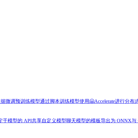
数据
微调预训练模型
通过脚本训练模型
使用🤗Accelerate进行分
于模型的 API
共享自定义模型
聊天模型的模板
导出为 ONNX
与