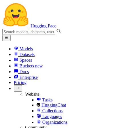
Hugging Face
Models
Datasets
Spaces
Buckets
new
Docs
Enterprise
Pricing
Website
Tasks
HuggingChat
Collections
Languages
Organizations
Community