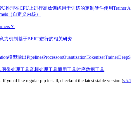
PU推理
在CPU上进行高效训练
用于训练的定制硬件
使用Traine
ernels（自定义内核）
mers？
意力机制
基于BERT进行的相关研究
tion
模型输出
Pipelines
Processors
Quantization
Tokenizer
Trainer
Deep
具
图像处理工具
音频处理工具
通用工具
时序数据工具
e
. If you'd like regular pip install, checkout the latest stable version (
v5.