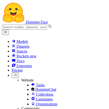
Hugging Face
Models
Datasets
Spaces
Buckets
new
Docs
Enterprise
Pricing
Website
Tasks
HuggingChat
Collections
Languages
Organizations
Community