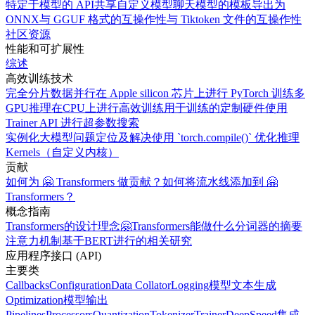
特定于模型的 API
共享自定义模型
聊天模型的模板
导出为
ONNX
与 GGUF 格式的互操作性
与 Tiktoken 文件的互操作性
社区资源
性能和可扩展性
综述
高效训练技术
完全分片数据并行
在 Apple silicon 芯片上进行 PyTorch 训练
多
GPU推理
在CPU上进行高效训练
用于训练的定制硬件
使用
Trainer API 进行超参数搜索
实例化大模型
问题定位及解决
使用 `torch.compile()` 优化推理
Kernels（自定义内核）
贡献
如何为 🤗 Transformers 做贡献？
如何将流水线添加到 🤗
Transformers？
概念指南
Transformers的设计理念
🤗Transformers能做什么
分词器的摘要
注意力机制
基于BERT进行的相关研究
应用程序接口 (API)
主要类
Callbacks
Configuration
Data Collator
Logging
模型
文本生成
Optimization
模型输出
Pipelines
Processors
Quantization
Tokenizer
Trainer
DeepSpeed集成