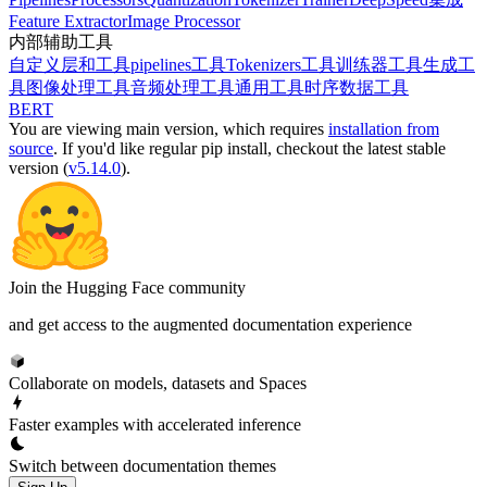
Feature Extractor
Image Processor
内部辅助工具
自定义层和工具
pipelines工具
Tokenizers工具
训练器工具
生成工
具
图像处理工具
音频处理工具
通用工具
时序数据工具
BERT
You are viewing
main
version, which requires
installation from
source
. If you'd like regular pip install, checkout the latest stable
version (
v5.14.0
).
Join the Hugging Face community
and get access to the augmented documentation experience
Collaborate on models, datasets and Spaces
Faster examples with accelerated inference
Switch between documentation themes