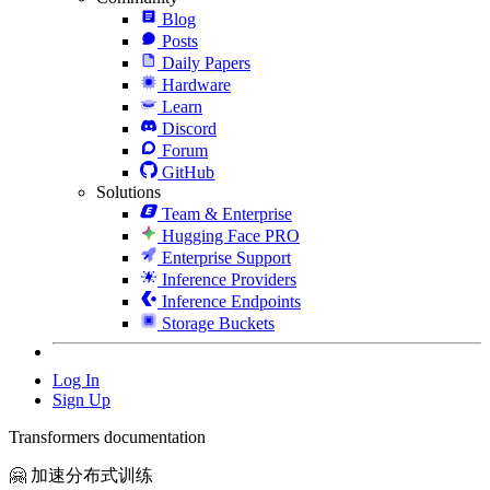
Blog
Posts
Daily Papers
Hardware
Learn
Discord
Forum
GitHub
Solutions
Team & Enterprise
Hugging Face PRO
Enterprise Support
Inference Providers
Inference Endpoints
Storage Buckets
Log In
Sign Up
Transformers documentation
🤗 加速分布式训练