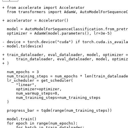
+ from accelerate import Accelerator
  from transformers import AdamW, AutoModelForSequenceC
+ accelerator = Accelerator()
  model = AutoModelForSequenceClassification.from_pretr
  optimizer = AdamW(model.parameters(), lr=3e-5)

- device = torch.device("cuda") if torch.cuda.is_availa
- model.to(device)
+ train_dataloader, eval_dataloader, model, optimizer =
+     train_dataloader, eval_dataloader, model, optimiz
+ )
  num_epochs = 3

  num_training_steps = num_epochs * len(train_dataloade
  lr_scheduler = get_scheduler(

      "linear",

      optimizer=optimizer,

      num_warmup_steps=0,

      num_training_steps=num_training_steps

  )

  progress_bar = tqdm(range(num_training_steps))

  model.train()

  for epoch in range(num_epochs):
