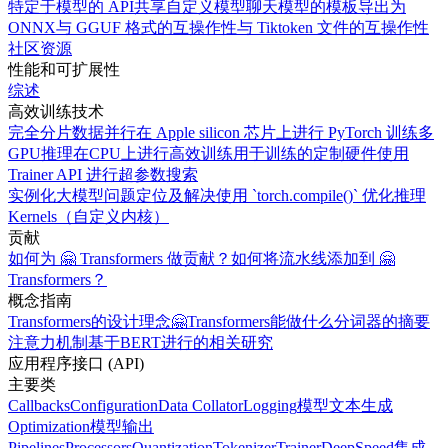
特定于模型的 API
共享自定义模型
聊天模型的模板
导出为
ONNX
与 GGUF 格式的互操作性
与 Tiktoken 文件的互操作性
社区资源
性能和可扩展性
综述
高效训练技术
完全分片数据并行
在 Apple silicon 芯片上进行 PyTorch 训练
多
GPU推理
在CPU上进行高效训练
用于训练的定制硬件
使用
Trainer API 进行超参数搜索
实例化大模型
问题定位及解决
使用 `torch.compile()` 优化推理
Kernels（自定义内核）
贡献
如何为 🤗 Transformers 做贡献？
如何将流水线添加到 🤗
Transformers？
概念指南
Transformers的设计理念
🤗Transformers能做什么
分词器的摘要
注意力机制
基于BERT进行的相关研究
应用程序接口 (API)
主要类
Callbacks
Configuration
Data Collator
Logging
模型
文本生成
Optimization
模型输出
Pipelines
Processors
Quantization
Tokenizer
Trainer
DeepSpeed集成