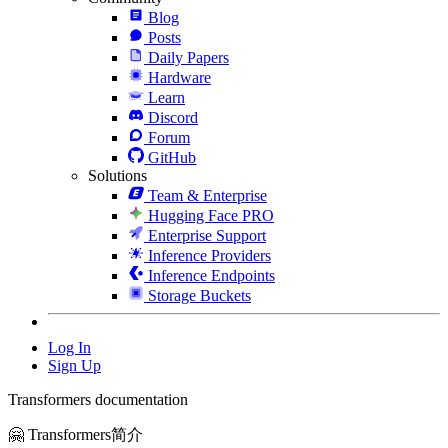
Blog
Posts
Daily Papers
Hardware
Learn
Discord
Forum
GitHub
Solutions
Team & Enterprise
Hugging Face PRO
Enterprise Support
Inference Providers
Inference Endpoints
Storage Buckets
Log In
Sign Up
Transformers documentation
🤗 Transformers简介