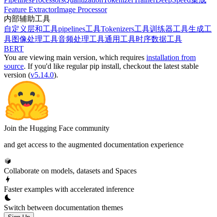
Feature Extractor
Image Processor
内部辅助工具
自定义层和工具
pipelines工具
Tokenizers工具
训练器工具
生成工
具
图像处理工具
音频处理工具
通用工具
时序数据工具
BERT
You are viewing
main
version, which requires
installation from
source
. If you'd like regular pip install, checkout the latest stable
version (
v5.14.0
).
Join the Hugging Face community
and get access to the augmented documentation experience
Collaborate on models, datasets and Spaces
Faster examples with accelerated inference
Switch between documentation themes