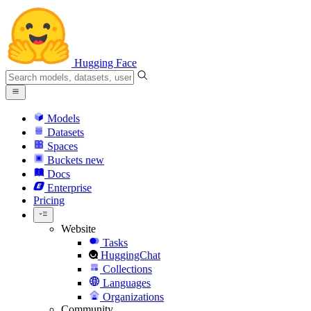
Hugging Face
Models
Datasets
Spaces
Buckets
new
Docs
Enterprise
Pricing
Website
Tasks
HuggingChat
Collections
Languages
Organizations
Community