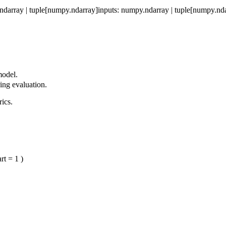
ndarray | tuple[numpy.ndarray]
inputs
: numpy.ndarray | tuple[numpy.nd
model.
ng evaluation.
ics.
art
= 1
)