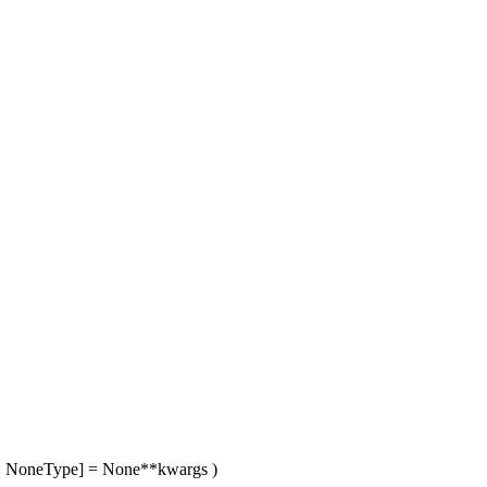
e], NoneType] = None
**kwargs
)