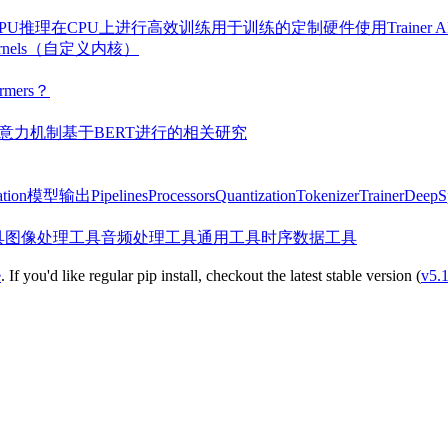
PU推理
在CPU上进行高效训练
用于训练的定制硬件
使用Traine
ernels（自定义内核）
mers？
意力机制
基于BERT进行的相关研究
tion
模型输出
Pipelines
Processors
Quantization
Tokenizer
Trainer
Deep
具
图像处理工具
音频处理工具
通用工具
时序数据工具
e
. If you'd like regular pip install, checkout the latest stable version (
v5.