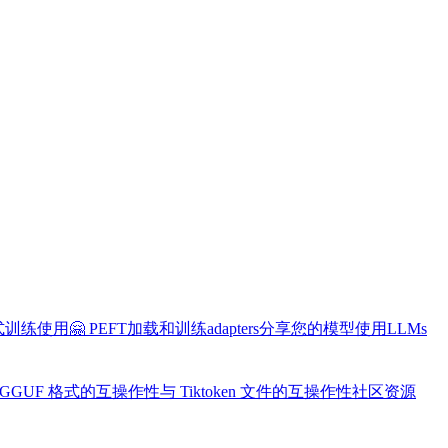
布式训练
使用🤗 PEFT加载和训练adapters
分享您的模型
使用LLMs
 GGUF 格式的互操作性
与 Tiktoken 文件的互操作性
社区资源