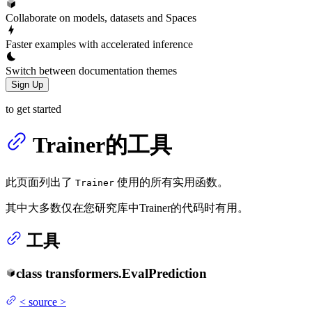
Collaborate on models, datasets and Spaces
Faster examples with accelerated inference
Switch between documentation themes
Sign Up
to get started
Trainer的工具
此页面列出了
使用的所有实用函数。
Trainer
其中大多数仅在您研究库中Trainer的代码时有用。
工具
class
transformers.
EvalPrediction
<
source
>