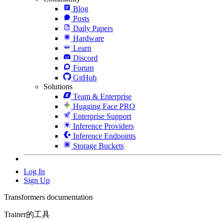
Blog
Posts
Daily Papers
Hardware
Learn
Discord
Forum
GitHub
Solutions
Team & Enterprise
Hugging Face PRO
Enterprise Support
Inference Providers
Inference Endpoints
Storage Buckets
Log In
Sign Up
Transformers documentation
Trainer的工具