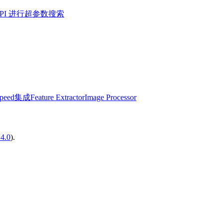
r API 进行超参数搜索
Speed集成
Feature Extractor
Image Processor
14.0
).