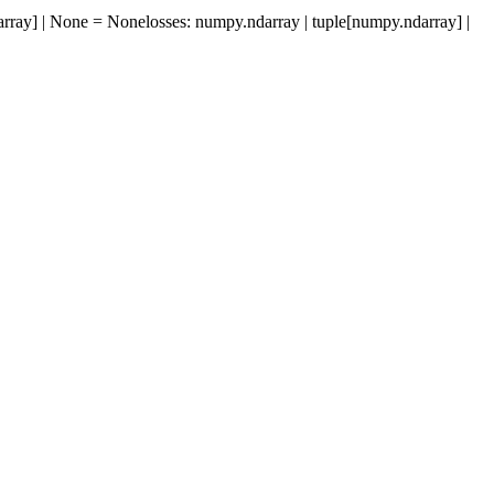
array] | None = None
losses
: numpy.ndarray | tuple[numpy.ndarray] |