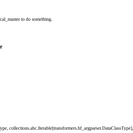
local_master to do something.
r
Type, collections.abc.Iterable[transformers.hf_argparser.DataClassTyp