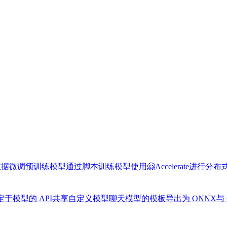
数据
微调预训练模型
通过脚本训练模型
使用🤗Accelerate进行分
于模型的 API
共享自定义模型
聊天模型的模板
导出为 ONNX
与