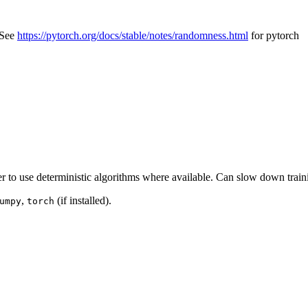
 See
https://pytorch.org/docs/stable/notes/randomness.html
for pytorch
 to use deterministic algorithms where available. Can slow down train
,
(if installed).
umpy
torch