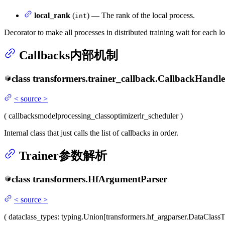
local_rank
(
) — The rank of the local process.
int
Decorator to make all processes in distributed training wait for each 
Callbacks内部机制
class
transformers.trainer_callback.
CallbackHandle
<
source
>
(
callbacks
model
processing_class
optimizer
lr_scheduler
)
Internal class that just calls the list of callbacks in order.
Trainer参数解析
class
transformers.
HfArgumentParser
<
source
>
(
dataclass_types
: typing.Union[transformers.hf_argparser.DataClass