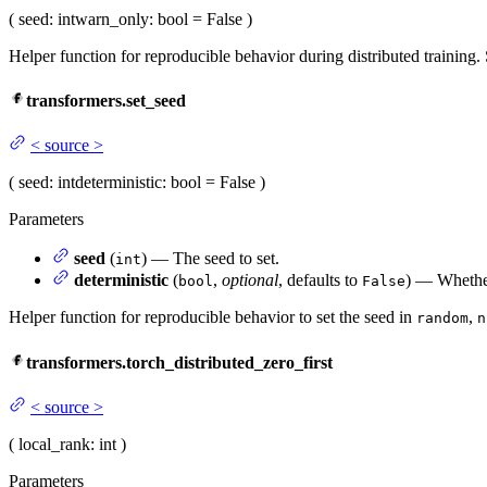
(
seed
: int
warn_only
: bool = False
)
Helper function for reproducible behavior during distributed training.
transformers.set_seed
<
source
>
(
seed
: int
deterministic
: bool = False
)
Parameters
seed
(
) — The seed to set.
int
deterministic
(
,
optional
, defaults to
) — Whether
bool
False
Helper function for reproducible behavior to set the seed in
,
random
n
transformers.torch_distributed_zero_first
<
source
>
(
local_rank
: int
)
Parameters