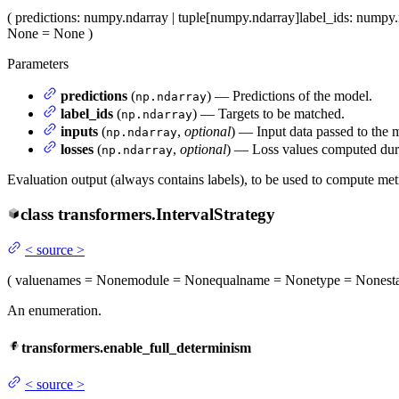
(
predictions
: numpy.ndarray | tuple[numpy.ndarray]
label_ids
: numpy.
None = None
)
Parameters
predictions
(
) — Predictions of the model.
np.ndarray
label_ids
(
) — Targets to be matched.
np.ndarray
inputs
(
,
optional
) — Input data passed to the 
np.ndarray
losses
(
,
optional
) — Loss values computed duri
np.ndarray
Evaluation output (always contains labels), to be used to compute metr
class
transformers.
IntervalStrategy
<
source
>
(
value
names
= None
module
= None
qualname
= None
type
= None
st
An enumeration.
transformers.enable_full_determinism
<
source
>