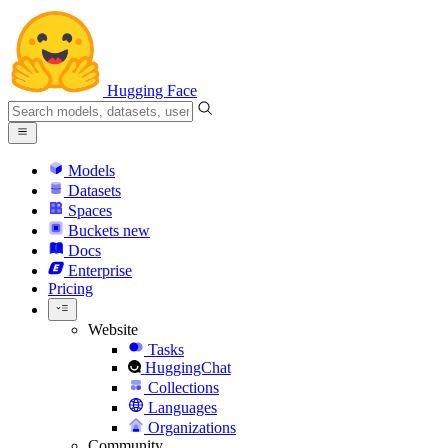
Hugging Face
Models
Datasets
Spaces
Buckets
new
Docs
Enterprise
Pricing
Website
Tasks
HuggingChat
Collections
Languages
Organizations
Community