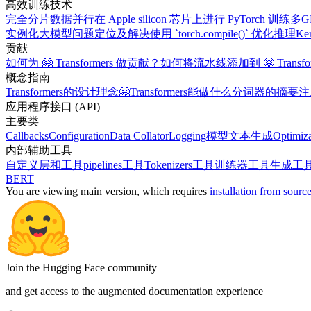
高效训练技术
完全分片数据并行
在 Apple silicon 芯片上进行 PyTorch 训练
多G
实例化大模型
问题定位及解决
使用 `torch.compile()` 优化推理
K
贡献
如何为 🤗 Transformers 做贡献？
如何将流水线添加到 🤗 Transfor
概念指南
Transformers的设计理念
🤗Transformers能做什么
分词器的摘要
注
应用程序接口 (API)
主要类
Callbacks
Configuration
Data Collator
Logging
模型
文本生成
Optimiza
内部辅助工具
自定义层和工具
pipelines工具
Tokenizers工具
训练器工具
生成工
BERT
You are viewing
main
version, which requires
installation from sourc
Join the Hugging Face community
and get access to the augmented documentation experience