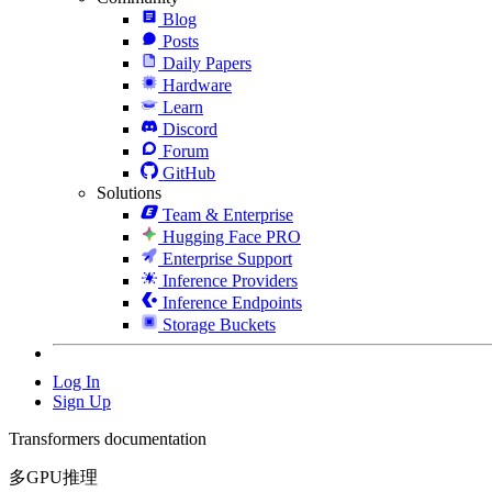
Blog
Posts
Daily Papers
Hardware
Learn
Discord
Forum
GitHub
Solutions
Team & Enterprise
Hugging Face PRO
Enterprise Support
Inference Providers
Inference Endpoints
Storage Buckets
Log In
Sign Up
Transformers documentation
多GPU推理