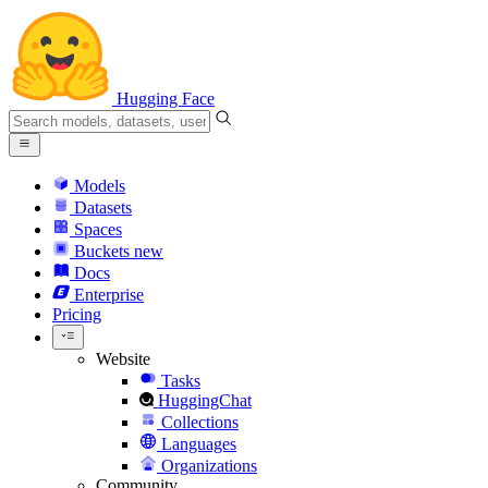
Hugging Face
Models
Datasets
Spaces
Buckets
new
Docs
Enterprise
Pricing
Website
Tasks
HuggingChat
Collections
Languages
Organizations
Community