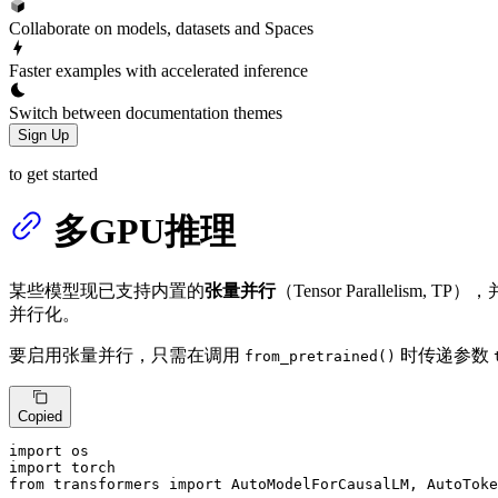
Collaborate on models, datasets and Spaces
Faster examples with accelerated inference
Switch between documentation themes
Sign Up
to get started
多GPU推理
某些模型现已支持内置的
张量并行
（Tensor Parallel
并行化。
要启用张量并行，只需在调用
时传递参数
from_pretrained()
Copied
import
import
from
 transformers 
import
 AutoModelForCausalLM, AutoToke