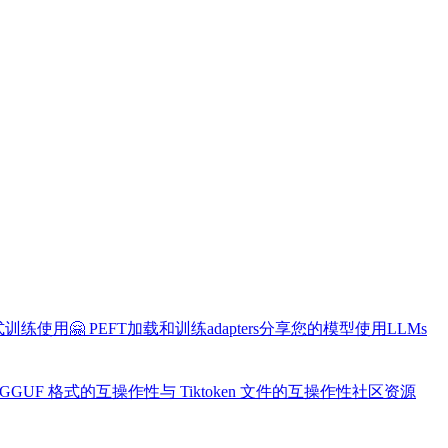
布式训练
使用🤗 PEFT加载和训练adapters
分享您的模型
使用LLMs
 GGUF 格式的互操作性
与 Tiktoken 文件的互操作性
社区资源