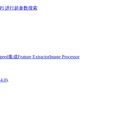
r API 进行超参数搜索
Speed集成
Feature Extractor
Image Processor
14.0
).