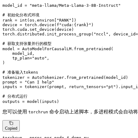
model_id = 
"meta-llama/Meta-Llama-3-8B-Instruct"
# 初始化分布式环境
rank = 
int
(os.environ[
"RANK"
])

device = torch.device(
f"cuda:
{rank}
"
)

torch.cuda.set_device(device)

torch.distributed.init_process_group(
"nccl"
, device_id=
# 获取支持张量并行的模型
model = AutoModelForCausalLM.from_pretrained(

    model_id,

    tp_plan=
"auto"
,

)

# 准备输入tokens
tokenizer = AutoTokenizer.from_pretrained(model_id)

prompt = 
"Can I help"
inputs = tokenizer(prompt, return_tensors=
"pt"
).input_i
# 分布式运行
outputs = model(inputs)
您可以使用
命令启动上述脚本，多进程模式会自动将每
torchrun
Copied
torchrun --nproc-per-
node
4
 demo.py