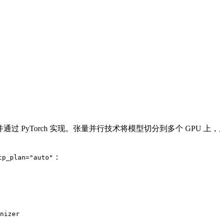
ism, TP），并通过 PyTorch 实现。张量并行技术将模型切分到
：
tp_plan="auto"
nizer
