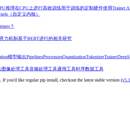
PU推理
在CPU上进行高效训练
用于训练的定制硬件
使用Traine
ernels（自定义内核）
mers？
意力机制
基于BERT进行的相关研究
tion
模型输出
Pipelines
Processors
Quantization
Tokenizer
Trainer
Deep
具
图像处理工具
音频处理工具
通用工具
时序数据工具
e
. If you'd like regular pip install, checkout the latest stable version (
v5.