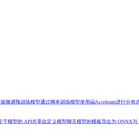
数据
微调预训练模型
通过脚本训练模型
使用🤗Accelerate进行分
于模型的 API
共享自定义模型
聊天模型的模板
导出为 ONNX
与