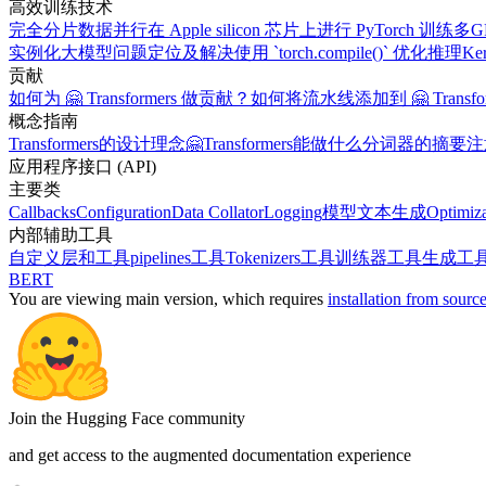
高效训练技术
完全分片数据并行
在 Apple silicon 芯片上进行 PyTorch 训练
多G
实例化大模型
问题定位及解决
使用 `torch.compile()` 优化推理
K
贡献
如何为 🤗 Transformers 做贡献？
如何将流水线添加到 🤗 Transfor
概念指南
Transformers的设计理念
🤗Transformers能做什么
分词器的摘要
注
应用程序接口 (API)
主要类
Callbacks
Configuration
Data Collator
Logging
模型
文本生成
Optimiza
内部辅助工具
自定义层和工具
pipelines工具
Tokenizers工具
训练器工具
生成工
BERT
You are viewing
main
version, which requires
installation from sourc
Join the Hugging Face community
and get access to the augmented documentation experience