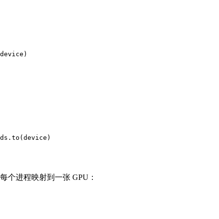
device)

ds.to(device)

个进程映射到一张 GPU：