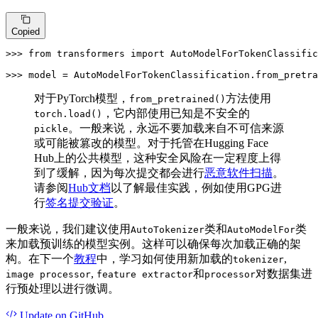
Copied
>>> 
from
 transformers 
import
 AutoModelForTokenClassific
>>> 
model = AutoModelForTokenClassification.from_pretra
对于PyTorch模型，
方法使用
from_pretrained()
，它内部使用已知是不安全的
torch.load()
。一般来说，永远不要加载来自不可信来源
pickle
或可能被篡改的模型。对于托管在Hugging Face
Hub上的公共模型，这种安全风险在一定程度上得
到了缓解，因为每次提交都会进行
恶意软件扫描
。
请参阅
Hub文档
以了解最佳实践，例如使用GPG进
行
签名提交验证
。
一般来说，我们建议使用
类和
类
AutoTokenizer
AutoModelFor
来加载预训练的模型实例。这样可以确保每次加载正确的架
构。在下一个
教程
中，学习如何使用新加载的
,
tokenizer
,
和
对数据集进
image processor
feature extractor
processor
行预处理以进行微调。
Update
on GitHub