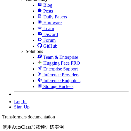
Blog
Posts
Daily Papers
Hardware
Learn
Discord
Forum
GitHub
Solutions
Team & Enterprise
Hugging Face PRO
Enterprise Support
Inference Providers
Inference Endpoints
Storage Buckets
Log In
Sign Up
Transformers documentation
使用AutoClass加载预训练实例