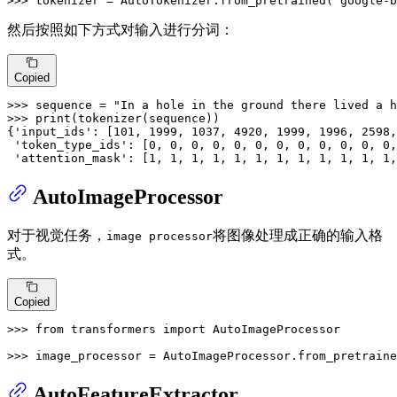
>>> 
tokenizer = AutoTokenizer.from_pretrained(
"google-b
然后按照如下方式对输入进行分词：
Copied
>>> 
sequence = 
"In a hole in the ground there lived a h
>>> 
print
(tokenizer(sequence))

{
'input_ids'
: [
101
, 
1999
, 
1037
, 
4920
, 
1999
, 
1996
, 
2598
,
'token_type_ids'
: [
0
, 
0
, 
0
, 
0
, 
0
, 
0
, 
0
, 
0
, 
0
, 
0
, 
0
, 
0
,
'attention_mask'
: [
1
, 
1
, 
1
, 
1
, 
1
, 
1
, 
1
, 
1
, 
1
, 
1
, 
1
, 
1
,
AutoImageProcessor
对于视觉任务，
将图像处理成正确的输入格
image processor
式。
Copied
>>> 
from
 transformers 
import
 AutoImageProcessor

>>> 
image_processor = AutoImageProcessor.from_pretraine
AutoFeatureExtractor