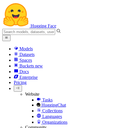
Hugging Face
Models
Datasets
Spaces
Buckets
new
Docs
Enterprise
Pricing
Website
Tasks
HuggingChat
Collections
Languages
Organizations
Community