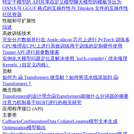
特定于模型的 API
共享自定义模型
聊天模型的模板
导出为
ONNX
与 GGUF 格式的互操作性
与 Tiktoken 文件的互操作性
社区资源
性能和可扩展性
综述
高效训练技术
完全分片数据并行
在 Apple silicon 芯片上进行 PyTorch 训练
多
GPU推理
在CPU上进行高效训练
用于训练的定制硬件
使用
Trainer API 进行超参数搜索
实例化大模型
问题定位及解决
使用 `torch.compile()` 优化推理
Kernels（自定义内核）
贡献
如何为 🤗 Transformers 做贡献？
如何将流水线添加到 🤗
Transformers？
概念指南
Transformers的设计理念
🤗Transformers能做什么
分词器的摘要
注意力机制
基于BERT进行的相关研究
应用程序接口 (API)
主要类
Callbacks
Configuration
Data Collator
Logging
模型
文本生成
Optimization
模型输出
Pipelines
Processors
Quantization
Tokenizer
Trainer
DeepSpeed集成