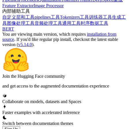
Feature Extractor
Image Processor
内部辅助工具
自定义层和工具
pipelines工具
Tokenizers工具
训练器工具
生成工
具
图像处理工具
音频处理工具
通用工具
时序数据工具
BERT
You are viewing
main
version, which requires
installation from
source
. If you'd like regular pip install, checkout the latest stable
version (
v5.14.0
).
Join the Hugging Face community
and get access to the augmented documentation experience
Collaborate on models, datasets and Spaces
Faster examples with accelerated inference
Switch between documentation themes