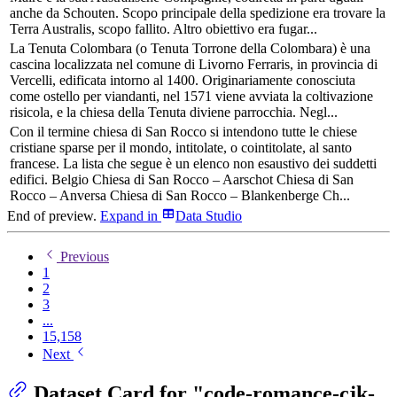
anche da Schouten. Scopo principale della spedizione era trovare la
Terra Australis, scopo fallito. Altro obiettivo era fugar...
La Tenuta Colombara (o Tenuta Torrone della Colombara) è una
cascina localizzata nel comune di Livorno Ferraris, in provincia di
Vercelli, edificata intorno al 1400. Originariamente conosciuta
come ostello per viandanti, nel 1571 viene avviata la coltivazione
risicola, e la chiesa della Tenuta diviene parrocchia. Negl...
Con il termine chiesa di San Rocco si intendono tutte le chiese
cristiane sparse per il mondo, intitolate, o cointitolate, al santo
francese. La lista che segue è un elenco non esaustivo dei suddetti
edifici. Belgio Chiesa di San Rocco – Aarschot Chiesa di San
Rocco – Anversa Chiesa di San Rocco – Blankenberge Ch...
End of preview.
Expand
in
Data Studio
Previous
1
2
3
...
15,158
Next
Dataset Card for "code-romance-cjk-