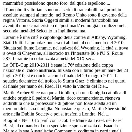
mammiferi possiedono questo foro, dal quale espellono ...
I francobolli vittoriani sono una serie di francobolli tra i primi in
assoluto stampati al mondo, nel Regno Unito sotto il governo della
regina Vittoria. Storia Oggetti simili ai moderni francobolli ma
aventi il nome caratteristico di 'post mark' erano già in utilizzo nella
seconda metà del Seicento in Inghilterra, ma...
Laramie è una città e capoluogo della contea di Albany, Wyoming,
Stati Uniti. La popolazione era di abitanti al censimento del 2010.
Situata sul fiume Laramie, nel sud-est del Wyoming, la città si trova
a ovest di Cheyenne, all'incrocio tra l'Interstate 80 e l'U.S. Route
287. Laramie fu colonizzata a metà del XIX sec...
La ÖFB-Cup 2010-2011 è stata la 76ª edizione della coppa
nazionale di calcio austriaca. Iniziata con il turno preliminare del 23
luglio 2010, si è conclusa con la finale del 29 maggio 2011. La
squadra detentrice del trofeo, lo Sturm Graz, è eliminato nei quarti
di finale per mano del Ried. Ha visto la vittoria del Rie...
Martin Archer Shee nacque a Dublino, da una famiglia cattolica di
antiche origini; il padre di Martin, ricco commerciante, riteneva
addirittura che la professione di pittore non fosse adatta ad un
membro della sua famiglia. Nonostante questo, Martin Shee studiò
arte nella Dublin Society e poi si trasferì a Londra. Nel ...
Biografia Nel 1615 partì con Jacob Le Maire da Texel, nei Paesi
Bassi, al comando di una spedizione sponsorizzata da Isaac Le
Maire e la sua Australische Compagnie, codiretta in parti uguali