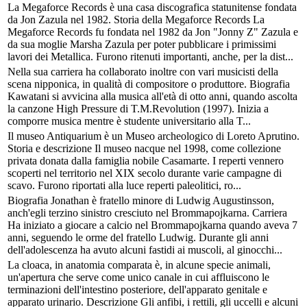
La Megaforce Records è una casa discografica statunitense fondata
da Jon Zazula nel 1982. Storia della Megaforce Records La
Megaforce Records fu fondata nel 1982 da Jon "Jonny Z" Zazula e
da sua moglie Marsha Zazula per poter pubblicare i primissimi
lavori dei Metallica. Furono ritenuti importanti, anche, per la dist...
Nella sua carriera ha collaborato inoltre con vari musicisti della
scena nipponica, in qualità di compositore o produttore. Biografia
Kawatani si avvicina alla musica all'età di otto anni, quando ascolta
la canzone High Pressure di T.M.Revolution (1997). Inizia a
comporre musica mentre è studente universitario alla T...
Il museo Antiquarium è un Museo archeologico di Loreto Aprutino.
Storia e descrizione Il museo nacque nel 1998, come collezione
privata donata dalla famiglia nobile Casamarte. I reperti vennero
scoperti nel territorio nel XIX secolo durante varie campagne di
scavo. Furono riportati alla luce reperti paleolitici, ro...
Biografia Jonathan è fratello minore di Ludwig Augustinsson,
anch'egli terzino sinistro cresciuto nel Brommapojkarna. Carriera
Ha iniziato a giocare a calcio nel Brommapojkarna quando aveva 7
anni, seguendo le orme del fratello Ludwig. Durante gli anni
dell'adolescenza ha avuto alcuni fastidi ai muscoli, al ginocchi...
La cloaca, in anatomia comparata è, in alcune specie animali,
un'apertura che serve come unico canale in cui affluiscono le
terminazioni dell'intestino posteriore, dell'apparato genitale e
apparato urinario. Descrizione Gli anfibi, i rettili, gli uccelli e alcuni