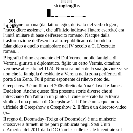
string
lengths
301
La legione romana (dal latino legio, derivato del verbo legere,
4.76M
"raccogliere assieme", che all'inizio indicava l'intero esercito) era
l'unità militare di base dell'esercito romano. Nacque dalla
trasformazione dell'esercito alto-repubblicano dal modello
falangitico a quello manipolare nel IV secolo a.C. L'esercito
roman...
Biografia Primo esponente dei Dal Verme, nobile famiglia di
Verona, giurista e diplomatico, figlio un certo Vermis, cittadino
veronese attestato nel 1174. Non si sa nulla della sua giovinezza se
non che la famiglia è residente a Verona nella zona periferica di
porta San Zeno. Fu il primo esponente di rilievo noto de...
Creepshow 3 è un film del 2006 diretto da Ana Clavell e James
Dudelson. Anche questo film presenta storie diverse che si
intrecciano l'un l'altra in un punto. Il cane ricercato ha la trama
simile ad una puntata di Creepshow 2. Il film è un sequel non-
ufficiale di Creepshow e Creepshow 2. Il film è un direct-to-video
(a...
Il regno di Doomsday (Reign of Doomsday) è una miniserie
crossover a fumetti in tre parti pubblicata negli Stati Uniti
d'America del 2011 dalla DC Comics sulle testate incentrate sul