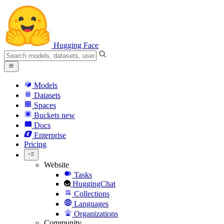
Hugging Face
Models
Datasets
Spaces
Buckets
new
Docs
Enterprise
Pricing
Website
Tasks
HuggingChat
Collections
Languages
Organizations
Community