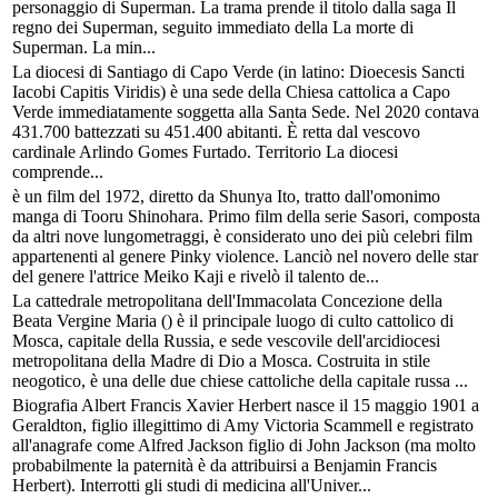
personaggio di Superman. La trama prende il titolo dalla saga Il
regno dei Superman, seguito immediato della La morte di
Superman. La min...
La diocesi di Santiago di Capo Verde (in latino: Dioecesis Sancti
Iacobi Capitis Viridis) è una sede della Chiesa cattolica a Capo
Verde immediatamente soggetta alla Santa Sede. Nel 2020 contava
431.700 battezzati su 451.400 abitanti. È retta dal vescovo
cardinale Arlindo Gomes Furtado. Territorio La diocesi
comprende...
è un film del 1972, diretto da Shunya Ito, tratto dall'omonimo
manga di Tooru Shinohara. Primo film della serie Sasori, composta
da altri nove lungometraggi, è considerato uno dei più celebri film
appartenenti al genere Pinky violence. Lanciò nel novero delle star
del genere l'attrice Meiko Kaji e rivelò il talento de...
La cattedrale metropolitana dell'Immacolata Concezione della
Beata Vergine Maria () è il principale luogo di culto cattolico di
Mosca, capitale della Russia, e sede vescovile dell'arcidiocesi
metropolitana della Madre di Dio a Mosca. Costruita in stile
neogotico, è una delle due chiese cattoliche della capitale russa ...
Biografia Albert Francis Xavier Herbert nasce il 15 maggio 1901 a
Geraldton, figlio illegittimo di Amy Victoria Scammell e registrato
all'anagrafe come Alfred Jackson figlio di John Jackson (ma molto
probabilmente la paternità è da attribuirsi a Benjamin Francis
Herbert). Interrotti gli studi di medicina all'Univer...