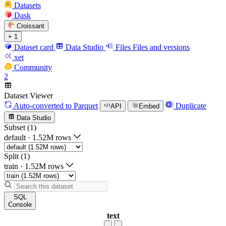
Datasets
Dask
Croissant
+ 1
Dataset card
Data Studio
Files
Files and versions
xet
Community
2
Dataset Viewer
Auto-converted
to Parquet
Duplicate
API
Embed
Data Studio
Subset (1)
default
·
1.52M rows
Split (1)
train
·
1.52M rows
SQL
Console
text