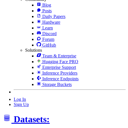
Blog
Posts
Daily Papers
Hardware
Learn
Discord
Forum
GitHub
Solutions
Team & Enterprise
Hugging Face PRO
Enterprise Support
Inference Providers
Inference Endpoints
Storage Buckets
Log In
Sign Up
Datasets: