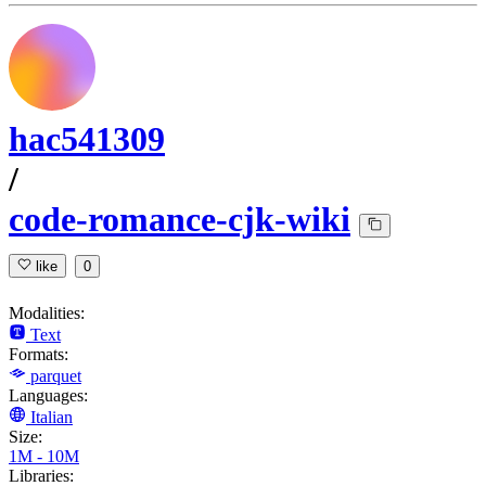
hac541309
/
code-romance-cjk-wiki
like
0
Modalities:
Text
Formats:
parquet
Languages:
Italian
Size:
1M - 10M
Libraries: