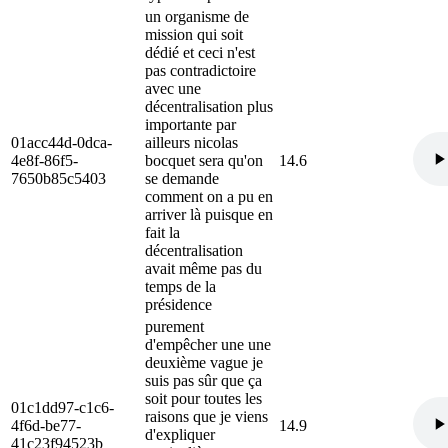
un organisme de
mission qui soit
dédié et ceci n'est
pas contradictoire
avec une
décentralisation plus
importante par
01acc44d-0dca-
ailleurs nicolas
4e8f-86f5-
bocquet sera qu'on
14.6
7650b85c5403
se demande
comment on a pu en
arriver là puisque en
fait la
décentralisation
avait même pas du
temps de la
présidence
purement
d'empêcher une une
deuxième vague je
suis pas sûr que ça
soit pour toutes les
01c1dd97-c1c6-
raisons que je viens
4f6d-be77-
14.9
d'expliquer
41c23f94523b