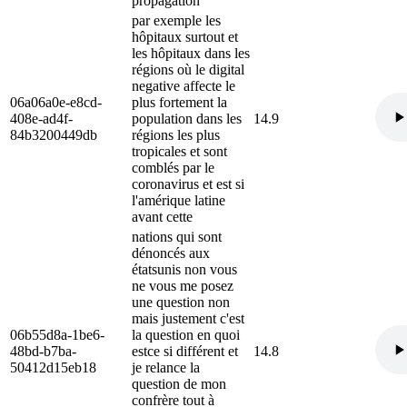
propagation
par exemple les
hôpitaux surtout et
les hôpitaux dans les
régions où le digital
negative affecte le
06a06a0e-e8cd-
plus fortement la
408e-ad4f-
population dans les
14.9
84b3200449db
régions les plus
tropicales et sont
comblés par le
coronavirus et est si
l'amérique latine
avant cette
nations qui sont
dénoncés aux
étatsunis non vous
ne vous me posez
une question non
mais justement c'est
06b55d8a-1be6-
la question en quoi
48bd-b7ba-
estce si différent et
14.8
50412d15eb18
je relance la
question de mon
confrère tout à