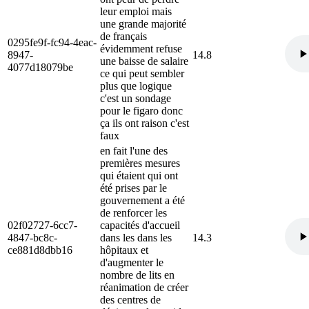
leur emploi mais
une grande majorité
de français
0295fe9f-fc94-4eac-
évidemment refuse
8947-
14.8
une baisse de salaire
4077d18079be
ce qui peut sembler
plus que logique
c'est un sondage
pour le figaro donc
ça ils ont raison c'est
faux
en fait l'une des
premières mesures
qui étaient qui ont
été prises par le
gouvernement a été
de renforcer les
02f02727-6cc7-
capacités d'accueil
4847-bc8c-
dans les dans les
14.3
ce881d8dbb16
hôpitaux et
d'augmenter le
nombre de lits en
réanimation de créer
des centres de