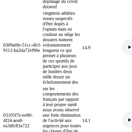
dépistage du covid
dixneuf
vingttrois athlètes
russes suspectés
d'être dopés à
l'opium mais en
coulisse au siège les
dossiers trainent
0309a0fe-51cc-4fcf-
volontairement
14.9
9112-ba2da72ef96e
longueur ce qui
permet à plusieurs
de ces sportifs de
participer aux jeux
de londres deux
mille douze un
échelonnement des
sur les
comportements des
français par rapport
à leur propre santé
nous avons observé
03105f7e-ee80-
une forte diminution
4f24-aea8-
de l'activité aux
14.1
ea3dfc83a722
urgences pour toutes
les classes d'âge de