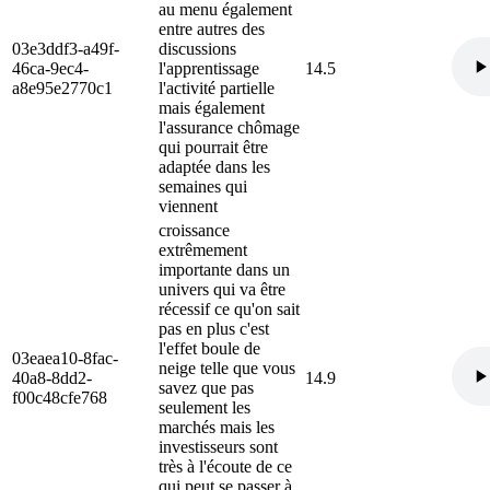
au menu également
entre autres des
03e3ddf3-a49f-
discussions
46ca-9ec4-
l'apprentissage
14.5
a8e95e2770c1
l'activité partielle
mais également
l'assurance chômage
qui pourrait être
adaptée dans les
semaines qui
viennent
croissance
extrêmement
importante dans un
univers qui va être
récessif ce qu'on sait
pas en plus c'est
l'effet boule de
03eaea10-8fac-
neige telle que vous
40a8-8dd2-
14.9
savez que pas
f00c48cfe768
seulement les
marchés mais les
investisseurs sont
très à l'écoute de ce
qui peut se passer à