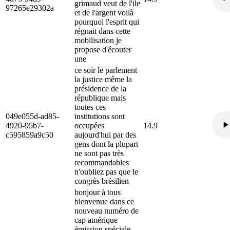
grimaud veut de l'ile
97265e29302a
et de l'argent voilà
pourquoi l'esprit qui
régnait dans cette
mobilisation je
propose d'écouter
une
ce soir le parlement
la justice même la
présidence de la
république mais
toutes ces
049e055d-ad85-
institutions sont
4920-95b7-
occupées
14.9
c595859a9c50
aujourd'hui par des
gens dont la plupart
ne sont pas très
recommandables
n'oubliez pas que le
congrès brésilien
bonjour à tous
bienvenue dans ce
nouveau numéro de
cap amérique
émission spéciale