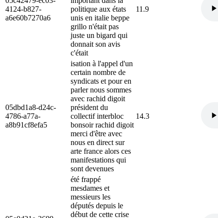
05c42479-ec03-
important dans la
4124-b827-
politique aux états
11.9
a6e60b7270a6
unis en italie beppe
grillo n'était pas
juste un bigard qui
donnait son avis
c'était
isation à l'appel d'un
certain nombre de
syndicats et pour en
parler nous sommes
avec rachid digoit
05dbd1a8-d24c-
président du
4786-a77a-
collectif interbloc
14.3
a8b91cf8efa5
bonsoir rachid digoit
merci d'être avec
nous en direct sur
arte france alors ces
manifestations qui
sont devenues
été frappé
mesdames et
messieurs les
députés depuis le
début de cette crise