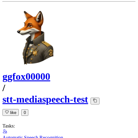
ggfox00000
/
stt-mediaspeech-test
like
0
Tasks:
Automatic Speech Recognition