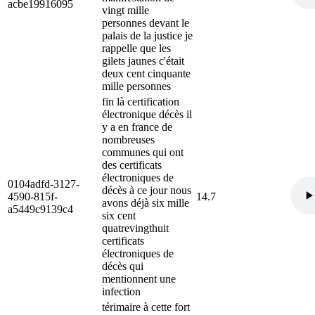
acbe19916095
vingt mille
personnes devant le
palais de la justice je
rappelle que les
gilets jaunes c'était
deux cent cinquante
mille personnes
fin là certification
électronique décès il
y a en france de
nombreuses
communes qui ont
des certificats
électroniques de
0104adfd-3127-
décès à ce jour nous
4590-815f-
14.7
avons déjà six mille
a5449c9139c4
six cent
quatrevingthuit
certificats
électroniques de
décès qui
mentionnent une
infection
térimaire à cette fort