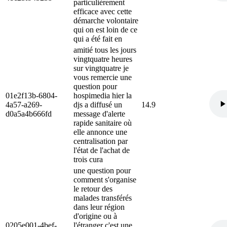
particulièrement
efficace avec cette
démarche volontaire
qui on est loin de ce
qui a été fait en
amitié tous les jours
vingtquatre heures
sur vingtquatre je
vous remercie une
question pour
01e2f13b-6804-
hospimedia hier la
4a57-a269-
djs a diffusé un
14.9
d0a5a4b666fd
message d'alerte
rapide sanitaire où
elle annonce une
centralisation par
l'état de l'achat de
trois cura
une question pour
comment s'organise
le retour des
malades transférés
dans leur région
d'origine ou à
0205e001-4bef-
l'étranger c'est une