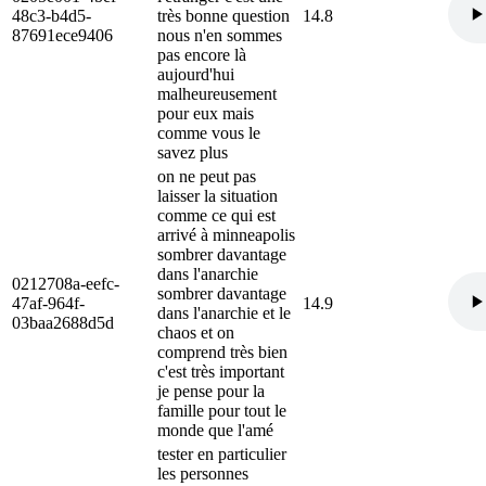
48c3-b4d5-
très bonne question
14.8
87691ece9406
nous n'en sommes
pas encore là
aujourd'hui
malheureusement
pour eux mais
comme vous le
savez plus
on ne peut pas
laisser la situation
comme ce qui est
arrivé à minneapolis
sombrer davantage
dans l'anarchie
0212708a-eefc-
sombrer davantage
47af-964f-
14.9
dans l'anarchie et le
03baa2688d5d
chaos et on
comprend très bien
c'est très important
je pense pour la
famille pour tout le
monde que l'amé
tester en particulier
les personnes