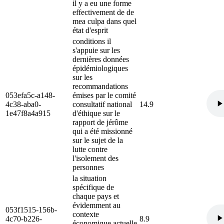
il y a eu une forme
effectivement de de
mea culpa dans quel
état d'esprit
conditions il
s'appuie sur les
dernières données
épidémiologiques
sur les
recommandations
053efa5c-a148-
émises par le comité
4c38-aba0-
consultatif national
14.9
1e47f8a4a915
d'éthique sur le
rapport de jérôme
qui a été missionné
sur le sujet de la
lutte contre
l'isolement des
personnes
la situation
spécifique de
chaque pays et
évidemment au
053f1515-156b-
contexte
4c70-b226-
8.9
économique actuelle