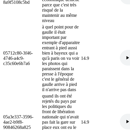
8a9f5108c5bd
parce que c'est très
risqué de la
maintenir au même
niveau
à quel point pour de
gaulle il était
important par
exemple d'apparaitre
entrant à pied aussi
05712c80-3f46-
bien à bayeux qui a
4746-a4c9-
qu'à paris on va voir
14.9
c35c60e6b7a6
les photos qui
paraissent dans la
presse à l'époque
c'est le général de
gaulle arrive à pied
il n'arrive pas dans
quand ils ont été
rejetés du pays par
les politiques du
front de libération
05a3e337-3596-
nationale qui n'avait
4ae2-b9f8-
pas fait la gare sur
14.9
90846268a825
place eux ont eu le