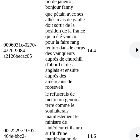
rio de janeiro
bonjour fanny
que pétain avec ses
alliés mais de gaulle
doit sortir de la
position de la france
qui a été vaincu
pour la faire rang
0096031c-0270-
rentrer dans le corps
4226-9084-
14.4
des vainqueurs
a2126becac05
auprès de churchill
d'abord et des
anglais et ensuite
auprès des
américains de
roosevelt
le refuserais de
mettre un genou à
terre comme le
souhaiterais
manifestement le
ministre de
l'intérieur et il aura
00c2529e-9705-
suffit d'une
464e-bbc2-
14.6
manifestation de