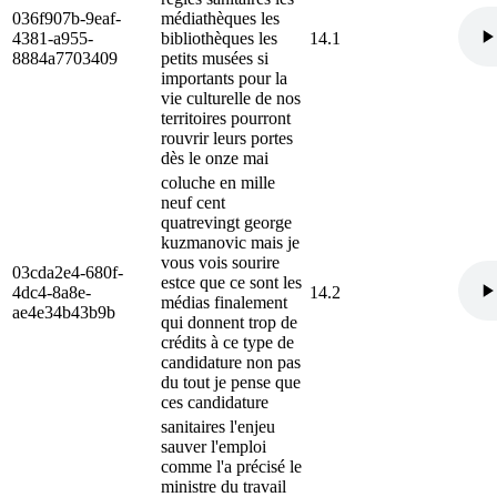
036f907b-9eaf-
médiathèques les
4381-a955-
bibliothèques les
14.1
8884a7703409
petits musées si
importants pour la
vie culturelle de nos
territoires pourront
rouvrir leurs portes
dès le onze mai
coluche en mille
neuf cent
quatrevingt george
kuzmanovic mais je
vous vois sourire
03cda2e4-680f-
estce que ce sont les
4dc4-8a8e-
14.2
médias finalement
ae4e34b43b9b
qui donnent trop de
crédits à ce type de
candidature non pas
du tout je pense que
ces candidature
sanitaires l'enjeu
sauver l'emploi
comme l'a précisé le
ministre du travail