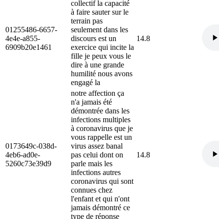
collectif la capacité
à faire sauter sur le
terrain pas
01255486-6657-
seulement dans les
4e4e-a855-
discours est un
14.8
6909b20e1461
exercice qui incite la
fille je peux vous le
dire à une grande
humilité nous avons
engagé la
notre affection ça
n'a jamais été
démontrée dans les
infections multiples
à coronavirus que je
vous rappelle est un
0173649c-038d-
virus assez banal
4eb6-ad0e-
pas celui dont on
14.8
5260c73e39d9
parle mais les
infections autres
coronavirus qui sont
connues chez
l'enfant et qui n'ont
jamais démontré ce
type de réponse