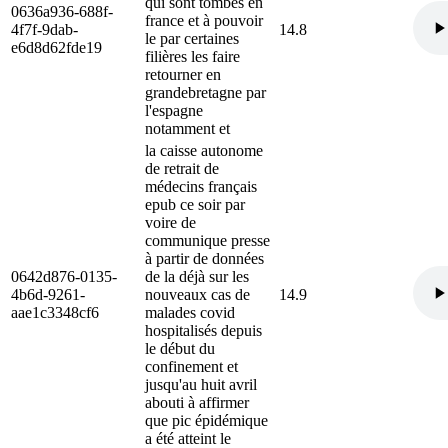
qui sont tombés en
0636a936-688f-
france et à pouvoir
4f7f-9dab-
14.8
le par certaines
e6d8d62fde19
filières les faire
retourner en
grandebretagne par
l'espagne
notamment et
la caisse autonome
de retrait de
médecins français
epub ce soir par
voire de
communique presse
à partir de données
0642d876-0135-
de la déjà sur les
4b6d-9261-
nouveaux cas de
14.9
aae1c3348cf6
malades covid
hospitalisés depuis
le début du
confinement et
jusqu'au huit avril
abouti à affirmer
que pic épidémique
a été atteint le