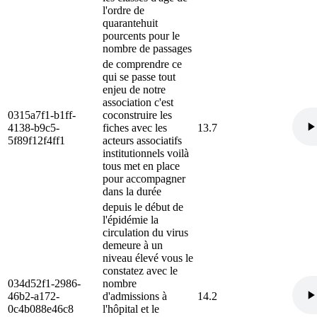
l'ordre de
quarantehuit
pourcents pour le
nombre de passages
de comprendre ce
qui se passe tout
enjeu de notre
association c'est
0315a7f1-b1ff-
coconstruire les
4138-b9c5-
fiches avec les
13.7
5f89f12f4ff1
acteurs associatifs
institutionnels voilà
tous met en place
pour accompagner
dans la durée
depuis le début de
l'épidémie la
circulation du virus
demeure à un
niveau élevé vous le
constatez avec le
034d52f1-2986-
nombre
46b2-a172-
d'admissions à
14.2
0c4b088e46c8
l'hôpital et le