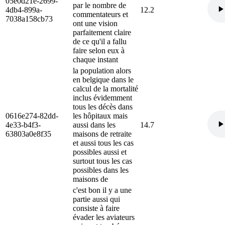
05e0d21e-2699-
par le nombre de
4db4-899a-
12.2
commentateurs et
7038a158cb73
ont une vision
parfaitement claire
de ce qu'il a fallu
faire selon eux à
chaque instant
la population alors
en belgique dans le
calcul de la mortalité
inclus évidemment
tous les décès dans
0616e274-82dd-
les hôpitaux mais
4e33-b4f3-
aussi dans les
14.7
63803a0e8f35
maisons de retraite
et aussi tous les cas
possibles aussi et
surtout tous les cas
possibles dans les
maisons de
c'est bon il y a une
partie aussi qui
consiste à faire
évader les aviateurs