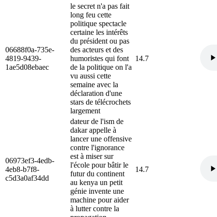
le secret n'a pas fait
long feu cette
politique spectacle
certaine les intérêts
du président ou pas
06688f0a-735e-
des acteurs et des
4819-9439-
humoristes qui font
14.7
1ae5d08ebaec
de la politique on l'a
vu aussi cette
semaine avec la
déclaration d'une
stars de télécrochets
largement
dateur de l'ism de
dakar appelle à
lancer une offensive
contre l'ignorance
est à miser sur
06973ef3-4edb-
l'école pour bâtir le
4eb8-b7f8-
14.7
futur du continent
c5d3a0af34dd
au kenya un petit
génie invente une
machine pour aider
à lutter contre la