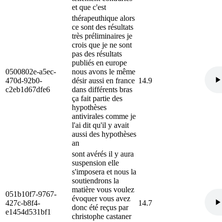
et que c'est
thérapeuthique alors
ce sont des résultats
très préliminaires je
crois que je ne sont
pas des résultats
publiés en europe
0500802e-a5ec-
nous avons le même
470d-92b0-
désir aussi en france
14.9
c2eb1d67dfe6
dans différents bras
ça fait partie des
hypothèses
antivirales comme je
l'ai dit qu'il y avait
aussi des hypothèses
an
sont avérés il y aura
suspension elle
s'imposera et nous la
soutiendrons la
matière vous voulez
051b10f7-9767-
évoquer vous avez
427c-b8f4-
14.7
donc été reçus par
e1454d531bf1
christophe castaner