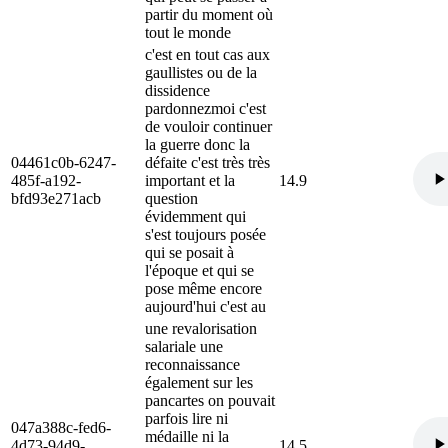
partir du moment où
tout le monde
c'est en tout cas aux
gaullistes ou de la
dissidence
pardonnezmoi c'est
de vouloir continuer
la guerre donc la
04461c0b-6247-
défaite c'est très très
485f-a192-
important et la
14.9
bfd93e271acb
question
évidemment qui
s'est toujours posée
qui se posait à
l'époque et qui se
pose même encore
aujourd'hui c'est au
une revalorisation
salariale une
reconnaissance
également sur les
pancartes on pouvait
parfois lire ni
047a388c-fed6-
médaille ni la
4d73-94d9-
14.5