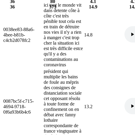
36
80
4.1
4.
ici tout le monde vit
36
373
14.9
14
dans detente côte à
côte c'est très
pénible tout cela est
en train de détruire
0038ee83-88a6-
nos vies il n'y a rien
4bee-b81b-
14.8
à manger c'est trop
c4cb2d078fc2
cher la situation ici
est très difficile estce
qu'il y a des
contaminations au
coronavirus
président qui
multiplie les bains
de foule au mépris
des consignes de
distanciation sociale
cet opposant résolu
0087bc5f-c715-
à toute forme de
4694-9718-
13.2
confinement on en
0f6a93b6b4c6
débat avec fanny
lothaire
correspondante de
france vingtquatre à