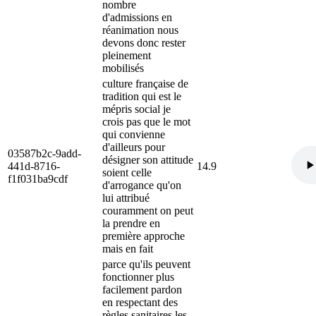
nombre
d'admissions en
réanimation nous
devons donc rester
pleinement
mobilisés
culture française de
tradition qui est le
mépris social je
crois pas que le mot
qui convienne
d'ailleurs pour
03587b2c-9add-
désigner son attitude
441d-8716-
14.9
soient celle
f1f031ba9cdf
d'arrogance qu'on
lui attribué
couramment on peut
la prendre en
première approche
mais en fait
parce qu'ils peuvent
fonctionner plus
facilement pardon
en respectant des
règles sanitaires les