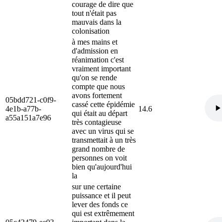
courage de dire que
tout n'était pas
mauvais dans la
colonisation
à mes mains et
d'admission en
réanimation c'est
vraiment important
qu'on se rende
compte que nous
avons fortement
05bdd721-c0f9-
cassé cette épidémie
4e1b-a77b-
14.6
qui était au départ
a55a151a7e96
très contagieuse
avec un virus qui se
transmettait à un très
grand nombre de
personnes on voit
bien qu'aujourd'hui
la
sur une certaine
puissance et il peut
lever des fonds ce
qui est extrêmement