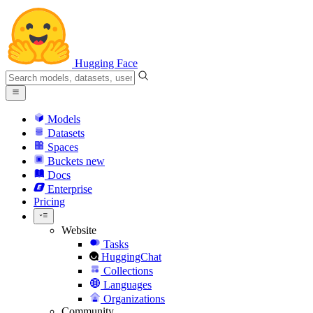
Hugging Face
Models
Datasets
Spaces
Buckets
new
Docs
Enterprise
Pricing
Website
Tasks
HuggingChat
Collections
Languages
Organizations
Community