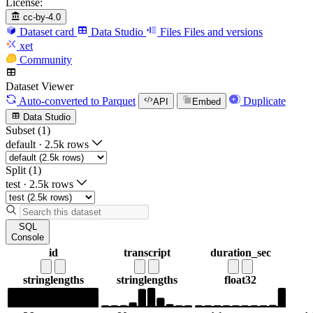
License:
cc-by-4.0
Dataset card
Data Studio
Files
Files and versions
xet
Community
Dataset Viewer
Auto-converted
to Parquet
Duplicate
API
Embed
Data Studio
Subset (1)
default
·
2.5k rows
Split (1)
test
·
2.5k rows
SQL
Console
id
transcript
duration_sec
string
lengths
string
lengths
float32