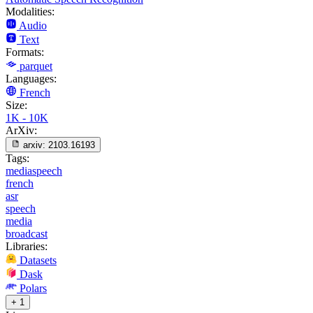
Modalities:
Audio
Text
Formats:
parquet
Languages:
French
Size:
1K - 10K
ArXiv:
arxiv:
2103.16193
Tags:
mediaspeech
french
asr
speech
media
broadcast
Libraries:
Datasets
Dask
Polars
+ 1