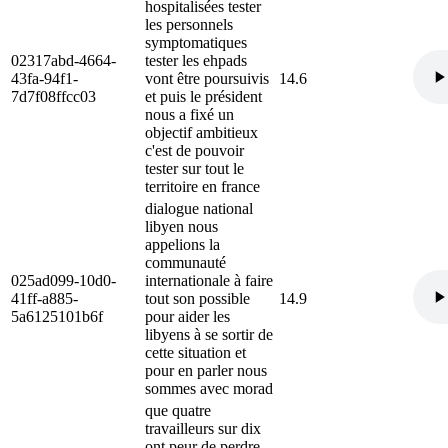
hospitalisées tester
les personnels
symptomatiques
02317abd-4664-
tester les ehpads
43fa-94f1-
vont être poursuivis
14.6
7d7f08ffcc03
et puis le président
nous a fixé un
objectif ambitieux
c'est de pouvoir
tester sur tout le
territoire en france
dialogue national
libyen nous
appelions la
communauté
025ad099-10d0-
internationale à faire
41ff-a885-
tout son possible
14.9
5a6125101b6f
pour aider les
libyens à se sortir de
cette situation et
pour en parler nous
sommes avec morad
que quatre
travailleurs sur dix
ont peur de perdre