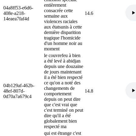
entièrement
04a8ff53-e6d6-
consacrée cette
408e-a218-
14.6
semaine aux
14eaea7faf4d
violences raciales
aux étatsunis à cette
dernière disparition
tragique l'homicide
d'un homme noir au
moment
le couvrefeu à bien
a été levé à abidjan
depuis une douzaine
de jours maintenant
il a été bien respecté
ce qu'on a noté des
04b129af-462b-
changements de
48ef-807d-
14.8
comportement
0d70a7a679c4
depuis on peut dire
que c'est vrai que
c'est terminé on peut
dire qu'il a été
globalement bien
respecté ma
qui est étrange c'est