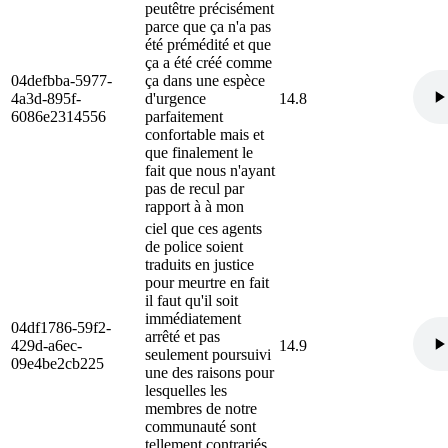
peutêtre précisément
parce que ça n'a pas
été prémédité et que
ça a été créé comme
04defbba-5977-
ça dans une espèce
4a3d-895f-
d'urgence
14.8
6086e2314556
parfaitement
confortable mais et
que finalement le
fait que nous n'ayant
pas de recul par
rapport à à mon
ciel que ces agents
de police soient
traduits en justice
pour meurtre en fait
il faut qu'il soit
immédiatement
04df1786-59f2-
arrêté et pas
429d-a6ec-
14.9
seulement poursuivi
09e4be2cb225
une des raisons pour
lesquelles les
membres de notre
communauté sont
tellement contrariés