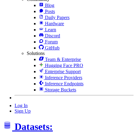
Blog
Posts
Daily Papers
Hardware
Learn
Discord
Forum
GitHub
Solutions
Team & Enterprise
Hugging Face PRO
Enterprise Support
Inference Providers
Inference Endpoints
Storage Buckets
Log In
Sign Up
Datasets: