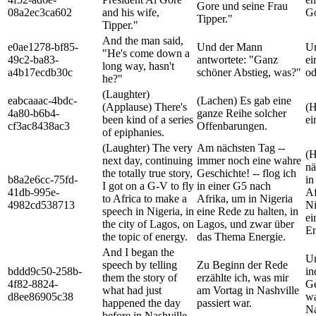
Gore und seine Frau
08a2ec3ca602
and his wife,
Go
Tipper."
Tipper."
And the man said,
e0ae1278-bf85-
Und der Mann
Un
"He's come down a
49c2-ba83-
antwortete: "Ganz
ei
long way, hasn't
a4b17ecdb30c
schöner Abstieg, was?"
od
he?"
(Laughter)
eabcaaac-4bdc-
(Lachen) Es gab eine
(Applause) There's
(H
4a80-b6b4-
ganze Reihe solcher
been kind of a series
ei
cf3ac8438ac3
Offenbarungen.
of epiphanies.
(Laughter) The very
Am nächsten Tag --
(H
next day, continuing
immer noch eine wahre
nä
the totally true story,
Geschichte! -- flog ich
b8a2e6cc-75fd-
in
I got on a G-V to fly
in einer G5 nach
41db-995e-
Af
to Africa to make a
Afrika, um in Nigeria
4982cd538713
Ni
speech in Nigeria, in
eine Rede zu halten, in
ei
the city of Lagos, on
Lagos, und zwar über
En
the topic of energy.
das Thema Energie.
And I began the
Un
speech by telling
Zu Beginn der Rede
bddd9c50-258b-
in
them the story of
erzählte ich, was mir
4f82-8824-
Ge
what had just
am Vortag in Nashville
d8ee86905c38
wa
happened the day
passiert war.
Na
before in Nashville.