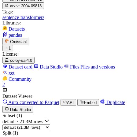
arxiv:
2004.09813
Tags:
sentence-transformers
Libraries:
Datasets
pandas
Croissant
+ 1
License:
cc-by-sa-4.0
Dataset card
Data Studio
Files
Files and versions
xet
Community
2
Dataset Viewer
Auto-converted
to Parquet
Duplicate
API
Embed
Data Studio
Subset (1)
default
·
21.3M rows
Split (1)