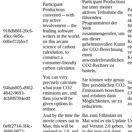
Participant Productions
Participant
hat unter meiner
Productions
Pa
aktiven Teilnahme die
convened -- with
ve
führenden
my active
ak
Programmierer der
involvement -- the
fü
Welt
918db86f-20c6-
leading software
de
zusammengerufen, um
49cc-9e56-
writers in the world,
Wi
aus dieser
0d6ef11bfecf
on this arcane
Ko
geheimnisvollen Kunst
science of carbon
ei
der CO2-Berechnung
calculation, to
ve
einen
construct a
Ko
anwenderfreundlichen
consumer-friendly
en
CO2-Rechner zu
carbon calculator.
basteln.
You can very
Sie können sehr genau
precisely calculate
Si
Ihre persönlichen CO2-
94bab805-d902-
what your CO2
be
Emissionen berechnen
4842-9693-
emissions are, and
CO
und erfahren dann
4cb8f6594ed0
then you will be
da
Möglichkeiten, sie zu
given options to
zu
reduzieren.
reduce.
And by the time the
Bis zum Fillmstart im
movie comes out in
Mai wird es ein Update
Un
0e8f2714-3f4c-
May, this will be
auf Version 2.0 geben,
he
4698-9972-
updated to 2.0, and
in der man sich dann
au