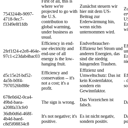
First of all, this is
where we're
Zunächst steuern wir
Zu
projected to go with
hier mit dem US-
7543244b-9097-
er
the U.S.
Beitrag zur
4718-9ec7-
US
contribution to
Erderwärmung hin,
f3349e8f1fdb
Er
global warming,
wenn nichts
wi
under business as
unternommen wird.
usual.
Efficiency in end-
Endverbraucher-
Ef
use electricity and
Effizienz bei Strom und
2fef1f24-e2e8-464e-
u
end-use of all
anderen Energien, das
97c1-c23dab4bac03
En
energy is the low-
sind die niedrig
ni
hanging fruit.
hängenden Trauben.
Effizienz und
Efficiency and
d5c15e2f-bd52-
Umweltschutz: Das ist
Ef
conservation -- it's
4a5b-b0f4-
kein Kostenfaktor,
- 
not a cost; it's a
7970526bf88e
sondern ein
so
profit.
Gewinnfaktor.
678e0d42-0ca4-
Das Vorzeichen ist
49bd-baea-
The sign is wrong.
Da
falsch.
a208fa33cfe0
36db0d6d-468f-
It's not negative; it's
Es ist nicht negativ,
Da
4b4d-baed-
positive.
sondern positiv.
po
c8d5f08834c8