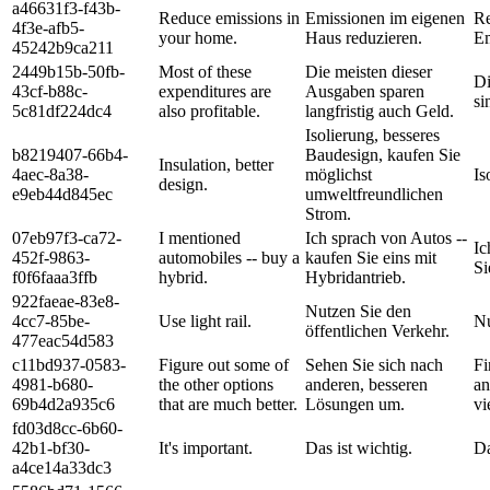
a46631f3-f43b-
Reduce emissions in
Emissionen im eigenen
Re
4f3e-afb5-
your home.
Haus reduzieren.
Em
45242b9ca211
2449b15b-50fb-
Most of these
Die meisten dieser
Di
43cf-b88c-
expenditures are
Ausgaben sparen
si
5c81df224dc4
also profitable.
langfristig auch Geld.
Isolierung, besseres
b8219407-66b4-
Baudesign, kaufen Sie
Insulation, better
4aec-8a38-
möglichst
Is
design.
e9eb44d845ec
umweltfreundlichen
Strom.
07eb97f3-ca72-
I mentioned
Ich sprach von Autos --
Ic
452f-9863-
automobiles -- buy a
kaufen Sie eins mit
Si
f0f6faaa3ffb
hybrid.
Hybridantrieb.
922faeae-83e8-
Nutzen Sie den
4cc7-85be-
Use light rail.
Nu
öffentlichen Verkehr.
477eac54d583
c11bd937-0583-
Figure out some of
Sehen Sie sich nach
Fi
4981-b680-
the other options
anderen, besseren
an
69b4d2a935c6
that are much better.
Lösungen um.
vi
fd03d8cc-6b60-
42b1-bf30-
It's important.
Das ist wichtig.
Da
a4ce14a33dc3