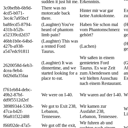
sudden it just hit me.
Erkenntnis.
3c0befbb-6b9d-
There was no
Hinter mir war gar
Es
4cd5-b071-
motorcade back
keine Autokolonne.
zu
3ec4c7a95bcf
there.
ba8fecd5-8794-
(Laughter) You've
Haben Sie schon mal
(H
431b-b52b-
heard of phantom
vom Phantomschmerz
v
a52339cd2d37
limb pain?
gehört?
ge
46bb1b0e-64bd-
(Laughter) This was
(H
427b-a938-
a rented Ford
(Lachen)
ge
a547edc91811
Taurus.
Wir saßen in einem
(Laughter) It was
gemieteten Ford
(G
2620058d-6eb3-
dinnertime, and we
Taurus. Es war Zeit
Ab
4cea-9eb4-
started looking for a
zum Abendessen und
an
0d26dfa35faa
place to eat.
wir hielten Ausschau
Es
nach einem Restaurant.
f761eb84-debc-
49b2-87bf-
We were on I-40.
Wir waren auf der I-40.
Wi
dd9f5512d2ef
38989344-530b-
We got to Exit 238,
Wir kamen zur
Wi
47ca-b42f-
Lebanon,
Ausfahrt 238,
Li
96a81f322488
Tennessee.
Lebanon, Tennessee.
Wir fuhren ab und
f66f02de-47a5-
We got off the exit,
suchten nach einem ...
Wi