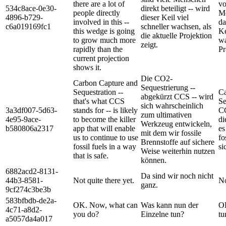
there are a lot of
vo
534c8ace-0e30-
direkt beteiligt -- wird
people directly
Me
4896-b729-
dieser Keil viel
involved in this --
da
c6a019169fc1
schneller wachsen, als
this wedge is going
Ke
die aktuelle Projektion
to grow much more
wa
zeigt.
rapidly than the
Pr
current projection
shows it.
Die CO2-
Carbon Capture and
Sequestrierung --
Sequestration --
Ca
abgekürzt CCS -- wird
that's what CCS
Se
sich wahrscheinlich
3a3df007-5d63-
stands for -- is likely
CC
zum ultimativen
4e95-9ace-
to become the killer
di
Werkzeug entwickeln,
b580806a2317
app that will enable
es
mit dem wir fossile
us to continue to use
fo
Brennstoffe auf sichere
fossil fuels in a way
si
Weise weiterhin nutzen
that is safe.
können.
6882acd2-8131-
Da sind wir noch nicht
44b3-8581-
Not quite there yet.
No
ganz.
9cf274c3be3b
583bfbdb-de2a-
OK. Now, what can
Was kann nun der
OK
4c71-a8d2-
you do?
Einzelne tun?
tu
a5057da4a017