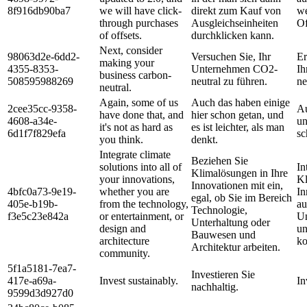
8f916db90ba7
we will have click-
direkt zum Kauf von
we
through purchases
Ausgleichseinheiten
Of
of offsets.
durchklicken kann.
Next, consider
98063d2e-6dd2-
Versuchen Sie, Ihr
Er
making your
4355-8353-
Unternehmen CO2-
Ih
business carbon-
508595988269
neutral zu führen.
ne
neutral.
Again, some of us
Auch das haben einige
2cee35cc-9358-
Au
have done that, and
hier schon getan, und
4608-a34e-
un
it's not as hard as
es ist leichter, als man
6d1f7f829efa
sc
you think.
denkt.
Integrate climate
Beziehen Sie
solutions into all of
In
Klimalösungen in Ihre
your innovations,
Kl
Innovationen mit ein,
4bfc0a73-9e19-
whether you are
In
egal, ob Sie im Bereich
405e-b19b-
from the technology,
au
Technologie,
f3e5c23e842a
or entertainment, or
Un
Unterhaltung oder
design and
un
Bauwesen und
architecture
k
Architektur arbeiten.
community.
5f1a5181-7ea7-
Investieren Sie
417e-a69a-
Invest sustainably.
In
nachhaltig.
9599d3d927d0