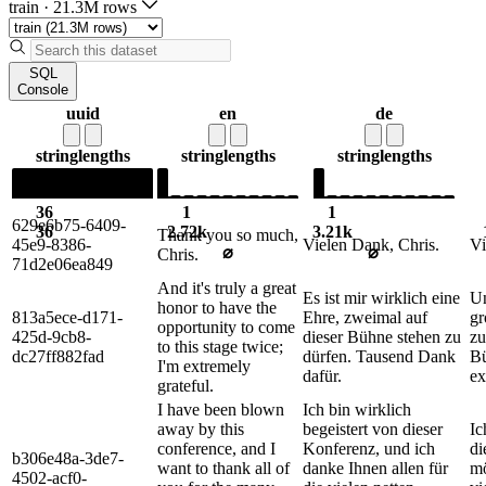
train
·
21.3M rows
SQL
Console
uuid
en
de
string
lengths
string
lengths
string
lengths
36
1
1
629e6b75-6409-
36
2.72k
3.21k
Thank you so much,
45e9-8386-
Vielen Dank, Chris.
Vi
⌀
⌀
Chris.
71d2e06ea849
And it's truly a great
Es ist mir wirklich eine
Un
honor to have the
813a5ece-d171-
Ehre, zweimal auf
gr
opportunity to come
425d-9cb8-
dieser Bühne stehen zu
zu
to this stage twice;
dc27ff882fad
dürfen. Tausend Dank
Bü
I'm extremely
dafür.
ex
grateful.
I have been blown
Ich bin wirklich
away by this
begeistert von dieser
Ic
conference, and I
Konferenz, und ich
di
b306e48a-3de7-
want to thank all of
danke Ihnen allen für
mö
4502-acf0-