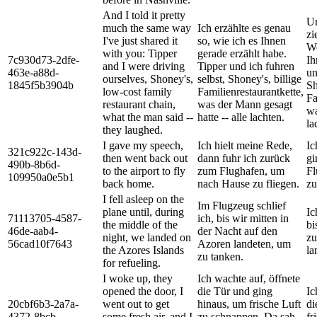
And I told it pretty
Un
much the same way
Ich erzählte es genau
zi
I've just shared it
so, wie ich es Ihnen
We
with you: Tipper
gerade erzählt habe.
7c930d73-2dfe-
Ih
and I were driving
Tipper und ich fuhren
463e-a88d-
un
ourselves, Shoney's,
selbst, Shoney's, billige
1845f5b3904b
Sh
low-cost family
Familienrestaurantkette,
Fa
restaurant chain,
was der Mann gesagt
wa
what the man said --
hatte -- alle lachten.
la
they laughed.
I gave my speech,
Ich hielt meine Rede,
Ic
321c922c-143d-
then went back out
dann fuhr ich zurück
gi
490b-8b6d-
to the airport to fly
zum Flughafen, um
Fl
109950a0e5b1
back home.
nach Hause zu fliegen.
zu
I fell asleep on the
Im Flugzeug schlief
plane until, during
Ic
71113705-4587-
ich, bis wir mitten in
the middle of the
bi
46de-aab4-
der Nacht auf den
night, we landed on
zu
56cad10f7643
Azoren landeten, um
the Azores Islands
la
zu tanken.
for refueling.
I woke up, they
Ich wachte auf, öffnete
opened the door, I
die Tür und ging
Ic
20cbf6b3-2a7a-
went out to get
hinaus, um frische Luft
di
4372-8bcb-
some fresh air, and I
zu schnappen. Da sah
fr