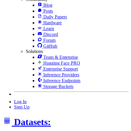
Blog
Posts
Daily Papers
Hardware
Learn
Discord
Forum
GitHub
Solutions
Team & Enterprise
Hugging Face PRO
Enterprise Support
Inference Providers
Inference Endpoints
Storage Buckets
Log In
Sign Up
Datasets: