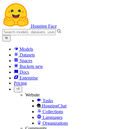
Hugging Face
Models
Datasets
Spaces
Buckets
new
Docs
Enterprise
Pricing
Website
Tasks
HuggingChat
Collections
Languages
Organizations
Community