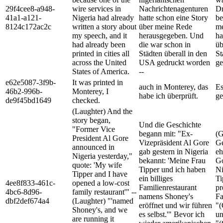
29f4cee8-a948-
wire services in
Nachrichtenagenturen
Dr
41a1-a121-
Nigeria had already
hatte schon eine Story
be
8124c172ac2c
written a story about
über meine Rede
me
my speech, and it
herausgegeben. Und
ha
had already been
die war schon in
üb
printed in cities all
Städten überall in den
St
across the United
USA gedruckt worden
ge
States of America.
--
e62e5087-3f9b-
It was printed in
auch in Monterey, das
Es
46b2-996b-
Monterey, I
habe ich überprüft.
ge
de9f45bd1649
checked.
(Laughter) And the
story began,
Und die Geschichte
"Former Vice
begann mit: "Ex-
(G
President Al Gore
Vizepräsident Al Gore
Ge
announced in
gab gestern in Nigeria
eh
Nigeria yesterday,"
bekannt: 'Meine Frau
Go
quote: 'My wife
Tipper und ich haben
Ni
Tipper and I have
ein billiges
Ti
4ee8f833-461c-
opened a low-cost
Familienrestaurant
pr
4bc6-8d96-
family restaurant'" --
namens Shoney's
Fa
dbf2def674a4
(Laughter) "'named
eröffnet und wir führen
"(
Shoney's, and we
es selbst.'" Bevor ich
un
are running it