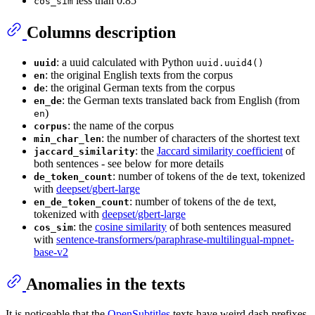
less than 0.85
cos_sim
Columns description
: a uuid calculated with Python
uuid
uuid.uuid4()
: the original English texts from the corpus
en
: the original German texts from the corpus
de
: the German texts translated back from English (from
en_de
)
en
: the name of the corpus
corpus
: the number of characters of the shortest text
min_char_len
: the
Jaccard similarity coefficient
of
jaccard_similarity
both sentences - see below for more details
: number of tokens of the
text, tokenized
de_token_count
de
with
deepset/gbert-large
: number of tokens of the
text,
en_de_token_count
de
tokenized with
deepset/gbert-large
: the
cosine similarity
of both sentences measured
cos_sim
with
sentence-transformers/paraphrase-multilingual-mpnet-
base-v2
Anomalies in the texts
It is noticeable that the
OpenSubtitles
texts have weird dash prefixes.