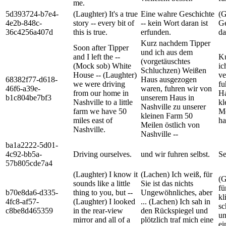
me.
5d393724-b7e4-
(Laughter) It's a true
Eine wahre Geschichte
(G
4e2b-848c-
story -- every bit of
-- kein Wort daran ist
Ge
36c4256a407d
this is true.
erfunden.
da
Kurz nachdem Tipper
Soon after Tipper
und ich aus dem
and I left the --
Ku
(vorgetäuschtes
(Mock sob) White
ic
Schluchzen) Weißen
House -- (Laughter)
ve
68382f77-d618-
Haus ausgezogen
we were driving
fu
46f6-a39e-
waren, fuhren wir von
from our home in
Ha
b1c804be7bf3
unserem Haus in
Nashville to a little
kl
Nashville zu unserer
farm we have 50
Me
kleinen Farm 50
miles east of
ha
Meilen östlich von
Nashville.
Nashville --
ba1a2222-5d01-
4c92-bb5a-
Driving ourselves.
und wir fuhren selbst.
Se
57b805cde7a4
(Laughter) I know it
(Lachen) Ich weiß, für
(G
sounds like a little
Sie ist das nichts
fü
b70e8da6-d335-
thing to you, but --
Ungewöhnliches, aber
kl
4fc8-af57-
(Laughter) I looked
... (Lachen) Ich sah in
sc
c8be8d465359
in the rear-view
den Rückspiegel und
un
mirror and all of a
plötzlich traf mich eine
ei