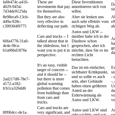
fa6b474c-a416-
These are
Diese Investitionen
Da
4029-9454-
investments that pay
amortisieren sich von
si
7d34de9125da
for themselves.
selbst.
8e98eca9-13cb-
But they are also
Aber sie lenken uns
Ab
449a-928c-
very effective in
auch sehr effektiv vom
ef
c399304f9775
deflecting our path.
richtigen Weg ab.
ab
Autos und LKW --
Cars and trucks -- I
darüber habe ich in der
Au
60fa4778-31a0-
talked about that in
Diashow schon
ha
4e4e-9fca-
the slideshow, but I
gesprochen, aber ich
ge
b1a06bd1876e
want you to put it in
möchte, dass Sie es im
da
perspective.
rechten Licht
betrachten.
It's an easy, visible
Das ist ein einfacher,
Es
target of concern --
sichtbarer Kritikpunkt,
si
and it should be --
und so sollte es auch
- 
2ad217d8-78e7-
but there is more
sein, aber Gebäude
-,
4172-a182-
global warming
haben einen größeren
U
fcb1ca326dd6
pollution that comes
Anteil an der
du
from buildings than
Erderwärmung als
vo
from cars and
Autos und LKW.
vo
trucks.
Cars and trucks are
Autos und LKW sind
Au
8ff064cc-de1a-
very significant, and
sehr wichtig, und wir
vo