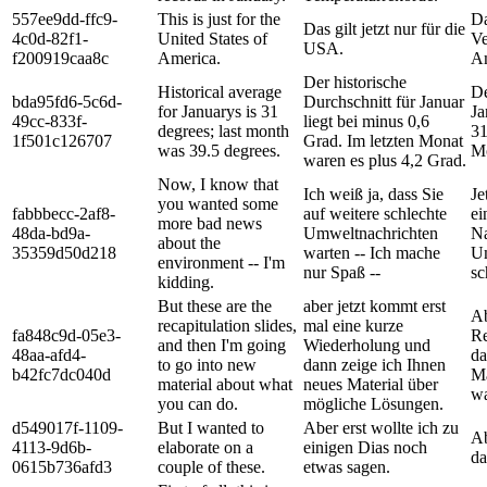
557ee9dd-ffc9-
This is just for the
Da
Das gilt jetzt nur für die
4c0d-82f1-
United States of
Ve
USA.
f200919caa8c
America.
Am
Der historische
Historical average
De
bda95fd6-5c6d-
Durchschnitt für Januar
for Januarys is 31
Ja
49cc-833f-
liegt bei minus 0,6
degrees; last month
31
1f501c126707
Grad. Im letzten Monat
was 39.5 degrees.
Mo
waren es plus 4,2 Grad.
Now, I know that
Ich weiß ja, dass Sie
Je
you wanted some
fabbbecc-2af8-
auf weitere schlechte
ei
more bad news
48da-bd9a-
Umweltnachrichten
Na
about the
35359d50d218
warten -- Ich mache
Um
environment -- I'm
nur Spaß --
sc
kidding.
But these are the
aber jetzt kommt erst
Ab
recapitulation slides,
mal eine kurze
fa848c9d-05e3-
Re
and then I'm going
Wiederholung und
48aa-afd4-
da
to go into new
dann zeige ich Ihnen
b42fc7dc040d
Ma
material about what
neues Material über
wa
you can do.
mögliche Lösungen.
d549017f-1109-
But I wanted to
Aber erst wollte ich zu
Ab
4113-9d6b-
elaborate on a
einigen Dias noch
da
0615b736afd3
couple of these.
etwas sagen.