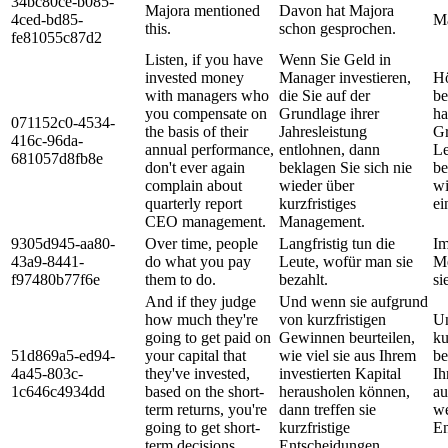
34bc80ce-b085-
Majora mentioned
Davon hat Majora
4ced-bd85-
Ma
this.
schon gesprochen.
fe81055c87d2
Listen, if you have
Wenn Sie Geld in
invested money
Manager investieren,
Hö
with managers who
die Sie auf der
be
you compensate on
Grundlage ihrer
ha
071152c0-4534-
the basis of their
Jahresleistung
Gr
416c-96da-
annual performance,
entlohnen, dann
Le
681057d8fb8e
don't ever again
beklagen Sie sich nie
be
complain about
wieder über
wi
quarterly report
kurzfristiges
ei
CEO management.
Management.
9305d945-aa80-
Over time, people
Langfristig tun die
Im
43a9-8441-
do what you pay
Leute, wofür man sie
Me
f97480b77f6e
them to do.
bezahlt.
si
And if they judge
Und wenn sie aufgrund
how much they're
von kurzfristigen
Un
going to get paid on
Gewinnen beurteilen,
ku
51d869a5-ed94-
your capital that
wie viel sie aus Ihrem
be
4a45-803c-
they've invested,
investierten Kapital
Ih
1c646c4934dd
based on the short-
herausholen können,
au
term returns, you're
dann treffen sie
we
going to get short-
kurzfristige
En
term decisions.
Entscheidungen.