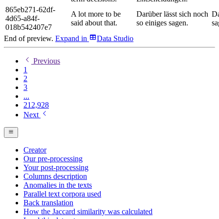
865eb271-62df-
A lot more to be
Darüber lässt sich noch
Da
4d65-a84f-
said about that.
so einiges sagen.
sa
018b542407e7
End of preview.
Expand
in
Data Studio
Previous
1
2
3
...
212,928
Next
Creator
Our pre-processing
Your post-processing
Columns description
Anomalies in the texts
Parallel text corpora used
Back translation
How the Jaccard similarity was calculated