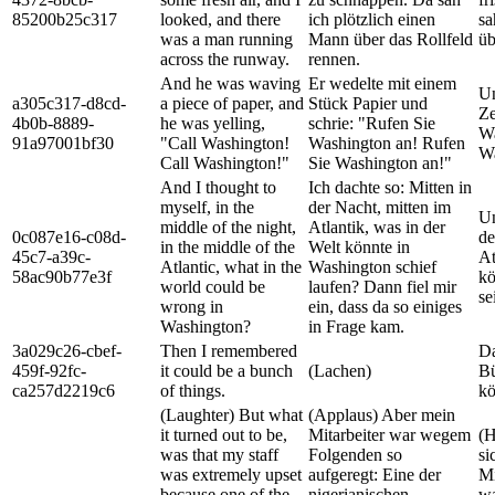
85200b25c317
looked, and there
ich plötzlich einen
sa
was a man running
Mann über das Rollfeld
üb
across the runway.
rennen.
And he was waving
Er wedelte mit einem
Un
a305c317-d8cd-
a piece of paper, and
Stück Papier und
Ze
4b0b-8889-
he was yelling,
schrie: "Rufen Sie
Wa
91a97001bf30
"Call Washington!
Washington an! Rufen
Wa
Call Washington!"
Sie Washington an!"
And I thought to
Ich dachte so: Mitten in
myself, in the
der Nacht, mitten im
Un
middle of the night,
Atlantik, was in der
0c087e16-c08d-
de
in the middle of the
Welt könnte in
45c7-a39c-
At
Atlantic, what in the
Washington schief
58ac90b77e3f
kö
world could be
laufen? Dann fiel mir
se
wrong in
ein, dass da so einiges
Washington?
in Frage kam.
3a029c26-cbef-
Then I remembered
Da
459f-92fc-
it could be a bunch
(Lachen)
Bü
ca257d2219c6
of things.
kö
(Laughter) But what
(Applaus) Aber mein
it turned out to be,
Mitarbeiter war wegem
(H
was that my staff
Folgenden so
si
was extremely upset
aufgeregt: Eine der
Mi
because one of the
nigerianischen
wa