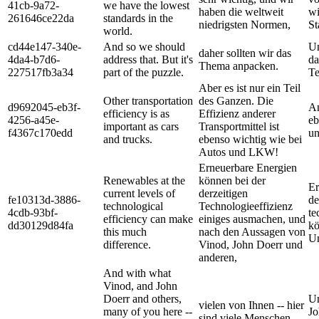
41cb-9a72-
we have the lowest
haben die weltweit
wi
261646ce22da
standards in the
niedrigsten Normen,
St
world.
cd44e147-340e-
And so we should
Un
daher sollten wir das
4da4-b7d6-
address that. But it's
da
Thema anpacken.
227517fb3a34
part of the puzzle.
Te
Aber es ist nur ein Teil
Other transportation
des Ganzen. Die
d9692045-eb3f-
An
efficiency is as
Effizienz anderer
4256-a45e-
eb
important as cars
Transportmittel ist
f4367c170edd
un
and trucks.
ebenso wichtig wie bei
Autos und LKW!
Erneuerbare Energien
Renewables at the
können bei der
Er
current levels of
derzeitigen
fe10313d-3886-
de
technological
Technologieeffizienz
4cdb-93bf-
te
efficiency can make
einiges ausmachen, und
dd30129d84fa
kö
this much
nach den Aussagen von
Un
difference.
Vinod, John Doerr und
anderen,
And with what
Vinod, and John
Doerr and others,
Un
vielen von Ihnen -- hier
many of you here --
Jo
sind viele Menschen