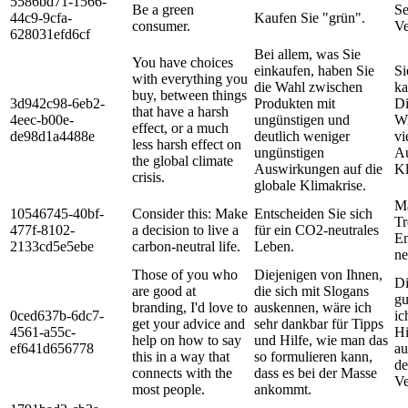
5586bd71-1566-
Be a green
Se
44c9-9cfa-
Kaufen Sie "grün".
consumer.
Ve
628031efd6cf
Bei allem, was Sie
You have choices
einkaufen, haben Sie
Si
with everything you
die Wahl zwischen
ka
buy, between things
3d942c98-6eb2-
Produkten mit
Di
that have a harsh
4eec-b00e-
ungünstigen und
Wi
effect, or a much
de98d1a4488e
deutlich weniger
vi
less harsh effect on
ungünstigen
Au
the global climate
Auswirkungen auf die
Kl
crisis.
globale Klimakrise.
Ma
10546745-40bf-
Consider this: Make
Entscheiden Sie sich
Tr
477f-8102-
a decision to live a
für ein CO2-neutrales
En
2133cd5e5ebe
carbon-neutral life.
Leben.
ne
Those of you who
Diejenigen von Ihnen,
Di
are good at
die sich mit Slogans
gu
branding, I'd love to
auskennen, wäre ich
0ced637b-6dc7-
ic
get your advice and
sehr dankbar für Tipps
4561-a55c-
Hi
help on how to say
und Hilfe, wie man das
ef641d656778
au
this in a way that
so formulieren kann,
de
connects with the
dass es bei der Masse
Ve
most people.
ankommt.