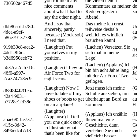
you for the many
die vielen netten
vi
730502a467d5
nice comments
Kommentare zu meiner
de
about what I had to
Rede vorgestern
zu
say the other night.
Abend.
And I say that
Das meine ich ernst,
dbb86a5f-b780-
Un
sincerely, partly
teilweise deshalb --
4dca-a9ef-
au
because (Mock sob)
weil ich es wirklich
b86e7913778b
(M
I need that.
brauchen kann!
919b30c8-aca2-
(Laughter) Put
(Lachen) Versetzen Sie
(H
4dd1-8f6c-
yourselves in my
sich mal in meine
si
b3d6950eeb72
position.
Lage!
(Lachen) (Applaus) Ich
5637ca2c-b716-
(Laughter) I flew on
(H
bin bin acht Jahre lang
46f0-a997-
Air Force Two for
Ja
mit der Air Force Two
2ca374758ec9
eight years.
T
geflogen.
(Laughter) Now I
Jetzt muss ich meine
(G
d68f8f4f-91ea-
have to take off my
Schuhe ausziehen, um
me
42a4-9031-
shoes or boots to get
überhaupt an Bord zu
au
b7728e1fd38e
on an airplane!
kommen!
Fl
(Laughter)
(Applaus) Ich erzähle
(H
(Applause) I'll tell
a5ae685f-e737-
Ihnen mal eine
er
you one quick story
415c-8d42-
Geschichte, dann
Ge
to illustrate what
8496edc47cf3
verstehen Sie mich
ve
that's been like for
vielleicht besser.
fü