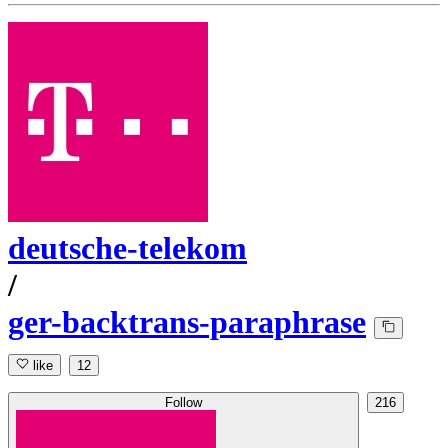
deutsche-telekom
/
ger-backtrans-paraphrase
like
12
Follow
216