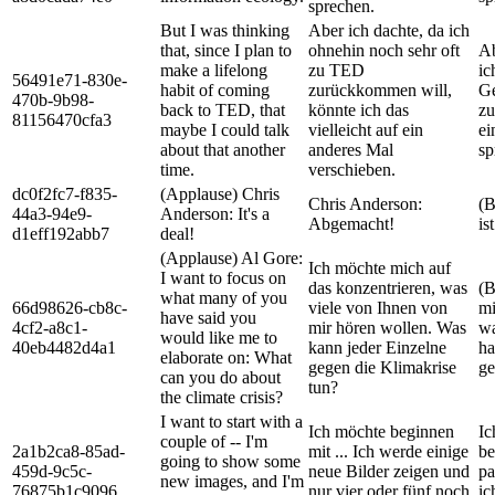
sprechen.
But I was thinking
Aber ich dachte, da ich
that, since I plan to
ohnehin noch sehr oft
Ab
make a lifelong
zu TED
ic
56491e71-830e-
habit of coming
zurückkommen will,
Ge
470b-9b98-
back to TED, that
könnte ich das
zu
81156470cfa3
maybe I could talk
vielleicht auf ein
ei
about that another
anderes Mal
sp
time.
verschieben.
dc0f2fc7-f835-
(Applause) Chris
Chris Anderson:
(B
44a3-94e9-
Anderson: It's a
Abgemacht!
is
d1eff192abb7
deal!
(Applause) Al Gore:
Ich möchte mich auf
I want to focus on
das konzentrieren, was
(B
what many of you
66d98626-cb8c-
viele von Ihnen von
mi
have said you
4cf2-a8c1-
mir hören wollen. Was
wa
would like me to
40eb4482d4a1
kann jeder Einzelne
ha
elaborate on: What
gegen die Klimakrise
ge
can you do about
tun?
the climate crisis?
I want to start with a
Ich möchte beginnen
Ic
couple of -- I'm
2a1b2ca8-85ad-
mit ... Ich werde einige
be
going to show some
459d-9c5c-
neue Bilder zeigen und
pa
new images, and I'm
76875b1c9096
nur vier oder fünf noch
ic