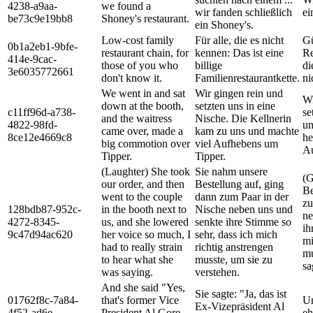
4238-a9aa-
we found a
wir fanden schließlich
ei
be73c9e19bb8
Shoney's restaurant.
ein Shoney's.
Low-cost family
Für alle, die es nicht
Gü
0b1a2eb1-9bfe-
restaurant chain, for
kennen: Das ist eine
Re
414e-9cac-
those of you who
billige
di
3e6035772661
don't know it.
Familienrestaurantkette.
ni
We went in and sat
Wir gingen rein und
Wi
down at the booth,
setzten uns in eine
c11ff96d-a738-
se
and the waitress
Nische. Die Kellnerin
4822-98fd-
un
came over, made a
kam zu uns und machte
8ce12e4669c8
he
big commotion over
viel Aufhebens um
Au
Tipper.
Tipper.
(Laughter) She took
Sie nahm unsere
(G
our order, and then
Bestellung auf, ging
Be
went to the couple
dann zum Paar in der
zu
128bdb87-952c-
in the booth next to
Nische neben uns und
ne
4272-8345-
us, and she lowered
senkte ihre Stimme so
ih
9c47d94ac620
her voice so much, I
sehr, dass ich mich
mi
had to really strain
richtig anstrengen
mu
to hear what she
musste, um sie zu
sa
was saying.
verstehen.
And she said "Yes,
Sie sagte: "Ja, das ist
01762f8c-7a84-
that's former Vice
Un
Ex-Vizepräsident Al
4f52-ad6e-
President Al Gore
eh