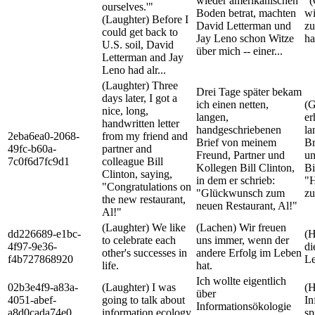
wieder amerikanischen
"(
ourselves.'"
Boden betrat, machten
wi
(Laughter) Before I
David Letterman und
zu
could get back to
Jay Leno schon Witze
ha
U.S. soil, David
über mich -- einer...
Letterman and Jay
Leno had alr...
(Laughter) Three
Drei Tage später bekam
days later, I got a
ich einen netten,
(G
nice, long,
langen,
er
handwritten letter
handgeschriebenen
la
2eba6ea0-2068-
from my friend and
Brief von meinem
Br
49fc-b60a-
partner and
Freund, Partner und
un
7c0f6d7fc9d1
colleague Bill
Kollegen Bill Clinton,
Bi
Clinton, saying,
in dem er schrieb:
"H
"Congratulations on
"Glückwunsch zum
zu
the new restaurant,
neuen Restaurant, Al!"
Al!"
(Laughter) We like
(Lachen) Wir freuen
dd226689-e1bc-
(H
to celebrate each
uns immer, wenn der
4f97-9e36-
di
other's successes in
andere Erfolg im Leben
f4b727868920
Le
life.
hat.
Ich wollte eigentlich
02b3e4f9-a83a-
(Laughter) I was
(H
über
4051-abef-
going to talk about
In
Informationsökologie
a8d0cada74e0
information ecology.
sp