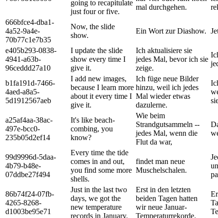
going to recapitulate
mal durchgehen.
re
just four or five.
666bfce4-dba1-
Now, the slide
4a52-9a4e-
Ein Wort zur Diashow.
Je
show.
70b77c1e7b35
e405b293-0838-
I update the slide
Ich aktualisiere sie
Ic
4941-a63b-
show every time I
jedes Mal, bevor ich sie
je
96ceddd27a10
give it.
zeige.
I add new images,
Ich füge neue Bilder
b1fa191d-7466-
Ic
because I learn more
hinzu, weil ich jedes
4aed-a8a5-
we
about it every time I
Mal wieder etwas
5d1912567aeb
si
give it.
dazulerne.
Wie beim
a25af4aa-38ac-
It's like beach-
Strandgutsammeln --
Da
497e-bcc0-
combing, you
jedes Mal, wenn die
we
235b05d2ef14
know?
Flut da war,
Every time the tide
99d9996d-5daa-
Je
comes in and out,
findet man neue
4b79-b48e-
un
you find some more
Muschelschalen.
07ddbe27f494
pa
shells.
Just in the last two
Erst in den letzten
86b74f24-07fb-
Er
days, we got the
beiden Tagen hatten
4265-8268-
Ta
new temperature
wir neue Januar-
d1003be95e71
Te
records in January.
Temperaturrekorde.