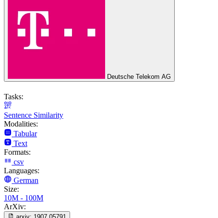
Deutsche Telekom AG
Tasks:
Sentence Similarity
Modalities:
Tabular
Text
Formats:
csv
Languages:
German
Size:
10M - 100M
ArXiv:
arxiv:
1907.05791