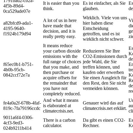
1791bad2-cb2a-
It is easier than you
Es ist einfacher, als Sie
Es
4f5b-89d4-
think.
glauben.
de
0ca529ade07e
Wirklich. Viele von uns
A lot of us in here
Vi
a82bfcd9-ada1-
hier haben diese
have made that
di
4195-9640-
Entscheidung
decision, and it is
ge
f1924b179d94
getroffen, und es ist
really pretty easy.
zi
wirklich nicht schwer.
It means reduce
Es
your carbon dioxide
Reduzieren Sie Ihre
Ko
emissions with the
CO2-Emissionen durch
de
full range of choices
jede Wahl, die Sie
f65ec0b1-b751-
En
that you make, and
treffen können, und
4b0b-95cb-
tr
then purchase or
kaufen oder erwerben
0842ccf72e7a
Ko
acquire offsets for
Sie einen Ausgleich für
Re
the remainder that
den Rest, den Sie nicht
de
you have not
vermeiden können.
re
completely reduced.
And what it means
Un
fe4a0a2f-678b-4faf-
Genauer wird das auf
is elaborated at
au
819c-7fa79196ccdc
climatecrisis.net erklärt.
climatecrisis.net.
cl
9011a6f4-0306-
There is a carbon
Da gibt es einen CO2-
Es
4cf3-9ed3-
calculator.
Rechner.
Ko
024b9211b414