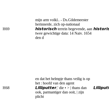
mijn arm volkl.. - Ds.Gildemeester
herinnerde, zich op-nationaal
H69
𝙝𝙞𝙨𝙩𝙤𝙧𝙞𝙨𝙘𝙝 terrein begevende, aan
𝙝𝙞𝙨𝙩𝙤𝙧𝙞
twee gewichtige data: 14 Naiv. 1654
den d
en dat het helmpje thans veilig is op
het : hoofd van den agent
H68
𝙇𝙞𝙡𝙡𝙞𝙥𝙪𝙩𝙩𝙚𝙧,' die • > | thans dan
𝙇𝙞𝙡𝙡𝙞𝙥𝙪𝙩
ook, parmantiger dan ooit, | zijn
plicht