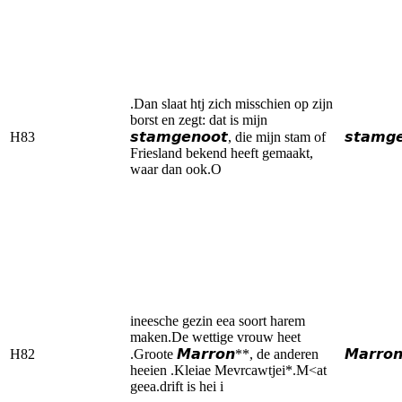
.Dan slaat htj zich misschien op zijn
borst en zegt: dat is mijn
H83
𝙨𝙩𝙖𝙢𝙜𝙚𝙣𝙤𝙤𝙩, die mijn stam of
𝙨𝙩𝙖𝙢𝙜
Friesland bekend heeft gemaakt,
waar dan ook.O
ineesche gezin eea soort harem
maken.De wettige vrouw heet
H82
.Groote 𝙈𝙖𝙧𝙧𝙤𝙣**, de anderen
𝙈𝙖𝙧𝙧𝙤
heeien .Kleiae Mevrcawtjei*.M<at
geea.drift is hei i