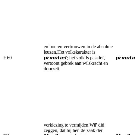
en boeren vertrouwen in de absolute
leuzen.Het volkskarakter is
H60
𝙥𝙧𝙞𝙢𝙞𝙩𝙞𝙚𝙛; het volk is pas»ief,
𝙥𝙧𝙞𝙢𝙞𝙩𝙞
vertoont gebrek aan wilskracht en
doorzett
verkiezing te vermijden.Wil' diti
zeggen, dat bij hen de zaak der