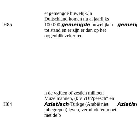
et gemengde huwelijk.In
Duitschland komen nu al jaarlijks
H85
100.000 𝙜𝙚𝙢𝙚𝙣𝙜𝙙𝙚 huwelijken
𝙜𝙚𝙢𝙚𝙣
tot stand en er zijn er dan op het
oogenblik zeker ree
n de vgfüen of zestien millioen
Muzelmannen, (k v-?Ur?peesch" en
H84
𝘼𝙯𝙞𝙖𝙩𝙞𝙨𝙘𝙝-Turkge (Arabië niet
𝘼𝙯𝙞𝙖𝙩𝙞𝙨
inbegrepen) leven, verminderen moet
met de b