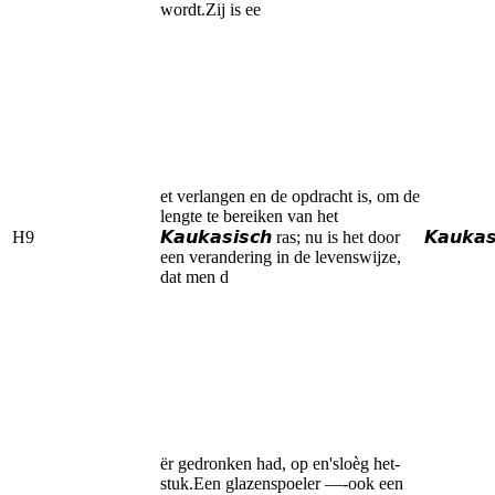
wordt.Zij is ee
et verlangen en de opdracht is, om de
lengte te bereiken van het
H9
𝙆𝙖𝙪𝙠𝙖𝙨𝙞𝙨𝙘𝙝 ras; nu is het door
𝙆𝙖𝙪𝙠𝙖𝙨
een verandering in de levenswijze,
dat men d
ër gedronken had, op en'sloèg het-
stuk.Een glazenspoeler —-ook een