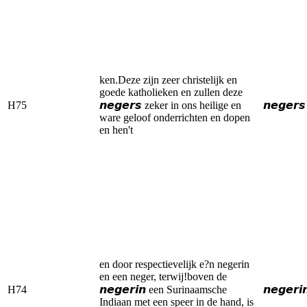
ken.Deze zijn zeer christelijk en
goede katholieken en zullen deze
H75
𝙣𝙚𝙜𝙚𝙧𝙨 zeker in ons heilige en
𝙣𝙚𝙜𝙚𝙧𝙨
ware geloof onderrichten en dopen
en hen't
en door respectievelijk e?n negerin
en een neger, terwij!boven de
H74
𝙣𝙚𝙜𝙚𝙧𝙞𝙣 een Surinaamsche
𝙣𝙚𝙜𝙚𝙧𝙞
Indiaan met een speer in de hand, is