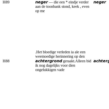
H89
𝙣𝙚𝙜𝙚𝙧 — die een * eindje verder
𝙣𝙚𝙜𝙚𝙧
aan de toonbank stond, keek , even
op me
.Het bloedige verleden ia ale een
weemoedige herinnering op den
H88
𝙖𝙘𝙝𝙩𝙚𝙧𝙜𝙧𝙤𝙣𝙙 geraakt.Alleen bid
𝙖𝙘𝙝𝙩𝙚𝙧
ik nog dagelijks voor dien
ongelukkigen vade