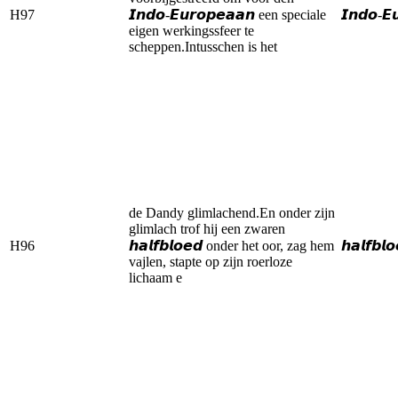
H97
𝙄𝙣𝙙𝙤-𝙀𝙪𝙧𝙤𝙥𝙚𝙖𝙖𝙣 een speciale
𝙄𝙣𝙙𝙤-𝙀
eigen werkingssfeer te
scheppen.Intusschen is het
de Dandy glimlachend.En onder zijn
glimlach trof hij een zwaren
H96
𝙝𝙖𝙡𝙛𝙗𝙡𝙤𝙚𝙙 onder het oor, zag hem
𝙝𝙖𝙡𝙛𝙗𝙡
vajlen, stapte op zijn roerloze
lichaam e