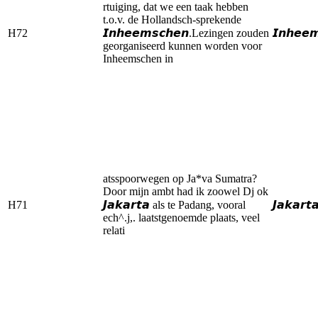
rtuiging, dat we een taak hebben
t.o.v. de Hollandsch-sprekende
H72
𝙄𝙣𝙝𝙚𝙚𝙢𝙨𝙘𝙝𝙚𝙣.Lezingen zouden
𝙄𝙣𝙝𝙚𝙚
georganiseerd kunnen worden voor
Inheemschen in
atsspoorwegen op Ja*va Sumatra?
Door mijn ambt had ik zoowel Dj ok
H71
𝙅𝙖𝙠𝙖𝙧𝙩𝙖 als te Padang, vooral
𝙅𝙖𝙠𝙖𝙧𝙩
ech^.j,. laatstgenoemde plaats, veel
relati