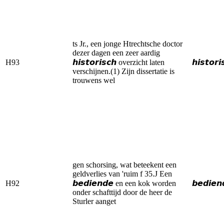
ts Jr., een jonge Htrechtsche doctor
dezer dagen een zeer aardig
H93
𝙝𝙞𝙨𝙩𝙤𝙧𝙞𝙨𝙘𝙝 overzicht laten
𝙝𝙞𝙨𝙩𝙤𝙧𝙞
verschijnen.(1) Zijn dissertatie is
trouwens wel
gen schorsing, wat beteekent een
geldverlies van 'ruim f 35.J Een
H92
𝙗𝙚𝙙𝙞𝙚𝙣𝙙𝙚 en een kok worden
𝙗𝙚𝙙𝙞𝙚𝙣
onder schafttijd door de heer de
Sturler aanget