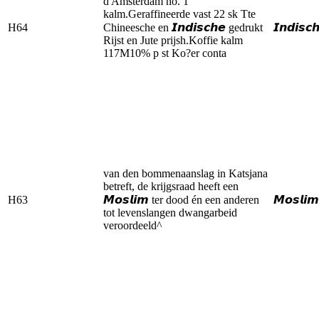
d Amsterdam no. 1
kalm.Geraffineerde vast 22 sk Tte
H64
Chineesche en 𝙄𝙣𝙙𝙞𝙨𝙘𝙝𝙚 gedrukt
𝙄𝙣𝙙𝙞𝙨𝙘
Rijst en Jute prijsh.Koffie kalm
117M10% p st Ko?er conta
van den bommenaanslag in Katsjana
betreft, de krijgsraad heeft een
H63
𝙈𝙤𝙨𝙡𝙞𝙢 ter dood én een anderen
𝙈𝙤𝙨𝙡𝙞𝙢
tot levenslangen dwangarbeid
veroordeeld^