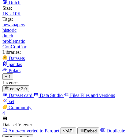
Dutch
Size:
1K - 10K
Tags:
newspapers
historic
dutch
problematic
ConConCor
Libraries:
Datasets
pandas
Polars
+ 1
License:
cc-by-2.0
Dataset card
Data Studio
Files
Files and versions
xet
Community
4
Dataset Viewer
Auto-converted
to Parquet
Duplicate
API
Embed