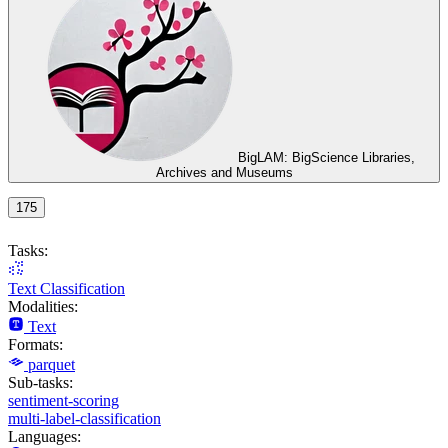
BigLAM: BigScience Libraries,
Archives and Museums
175
Tasks:
Text Classification
Modalities:
Text
Formats:
parquet
Sub-tasks:
sentiment-scoring
multi-label-classification
Languages: