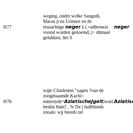
weging, onder welke Sanguili,
Macas ji en Uonnez en de
H77
reusachtige 𝙣𝙚𝙜𝙚𝙧 i| (.«uillermon
𝙣𝙚𝙜𝙚𝙧
vooral worden genoemd, j> ditmaal
gelukken, liet S
wijte Charleston "zagen ?van de
zoogéuaamde Kachi>
H76
mir|eriyde^𝘼𝙯𝙞𝙖𝙩𝙞𝙨𝙘𝙝𝙚𝙅𝙜𝙚𝙞𝙩|wasl
𝘼𝙯𝙞𝙖𝙩𝙞𝙨
beslist fmin? , % De j halfbloeds
zooals: wjj breeds zei