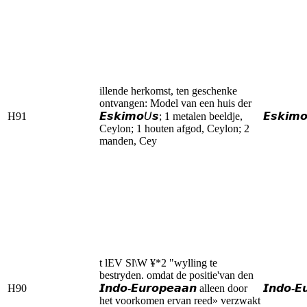
illende herkomst, ten geschenke
ontvangen: Model van een huis der
H91
𝙀𝙨𝙠𝙞𝙢𝙤𝘜𝙨; 1 metalen beeldje,
𝙀𝙨𝙠𝙞𝙢
Ceylon; 1 houten afgod, Ceylon; 2
manden, Cey
t lEV Sl\W ¥*2 "wylling te
bestryden. omdat de positie'van den
H90
𝙄𝙣𝙙𝙤-𝙀𝙪𝙧𝙤𝙥𝙚𝙖𝙖𝙣 alleen door
𝙄𝙣𝙙𝙤-𝙀
het voorkomen ervan reed» verzwakt