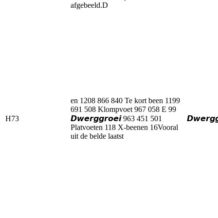
afgebeeld.D
en 1208 866 840 Te kort been 1199
691 508 Klompvoet 967 058 E 99
H73
𝘿𝙬𝙚𝙧𝙜𝙜𝙧𝙤𝙚𝙞 963 451 501
𝘿𝙬𝙚𝙧𝙜𝙜
Platvoeten 118 X-beenen 16Vooral
uit de belde laatst