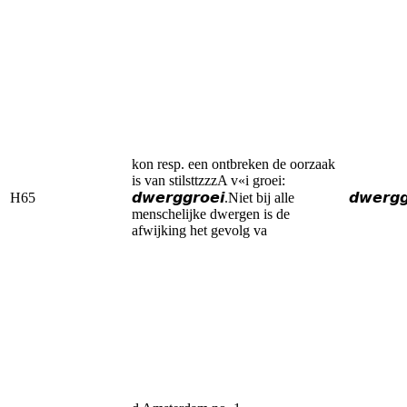
kon resp. een ontbreken de oorzaak
is van stilsttzzzA v«i groei:
H65
𝙙𝙬𝙚𝙧𝙜𝙜𝙧𝙤𝙚𝙞.Niet bij alle
𝙙𝙬𝙚𝙧𝙜𝙜
menschelijke dwergen is de
afwijking het gevolg va