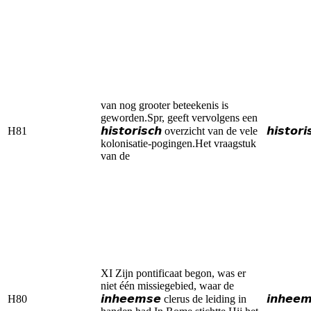
van nog grooter beteekenis is
geworden.Spr, geeft vervolgens een
H81
𝙝𝙞𝙨𝙩𝙤𝙧𝙞𝙨𝙘𝙝 overzicht van de vele
𝙝𝙞𝙨𝙩𝙤𝙧𝙞
kolonisatie-pogingen.Het vraagstuk
van de
XI Zijn pontificaat begon, was er
niet één missiegebied, waar de
H80
𝙞𝙣𝙝𝙚𝙚𝙢𝙨𝙚 clerus de leiding in
𝙞𝙣𝙝𝙚𝙚