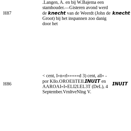
.Langen, A. en bij W.Bajema een
stamhouder.—Gisteren avond werd
H87
de 𝙠𝙣𝙚𝙘𝙝𝙩 van de Weerdt (John de
𝙠𝙣𝙚𝙘𝙝𝙩
Groot) bij het inspannen zoo danig
door het
< cent, I»n»rl«»«»»d 3) cent, all« -
por Kllo.OROEIiTEII.𝙄𝙉𝙐𝙄𝙏 en
H86
𝙄𝙉𝙐𝙄𝙏
AAROAI»I»ELI2I.EL3T (DeL), 4
September.VrnltveNlng V.