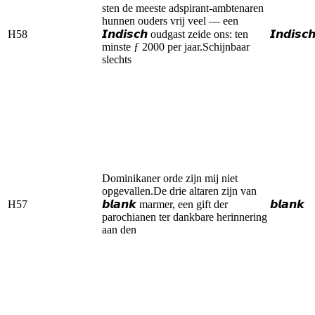
sten de meeste adspirant-ambtenaren
hunnen ouders vrij veel — een
H58
𝙄𝙣𝙙𝙞𝙨𝙘𝙝 oudgast zeide ons: ten
𝙄𝙣𝙙𝙞𝙨𝙘
minste ƒ 2000 per jaar.Schijnbaar
slechts
Dominikaner orde zijn mij niet
opgevallen.De drie altaren zijn van
H57
𝙗𝙡𝙖𝙣𝙠 marmer, een gift der
𝙗𝙡𝙖𝙣𝙠
parochianen ter dankbare herinnering
aan den