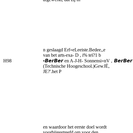
n geslaagd Erf«eLeeiste.Bedee,,e
van bet arts-exa- D , i% teï?1 b
H98
•𝘽𝙚𝙧𝘽𝙚𝙧 en A-J-H- Sonnensi«nV ,
𝘽𝙚𝙧𝘽𝙚𝙧
(Technische Hoogeschool.)GewJË,
JE?'.het P
en waardoor het eerste doel wordt
voorbijgestreefd om voor den