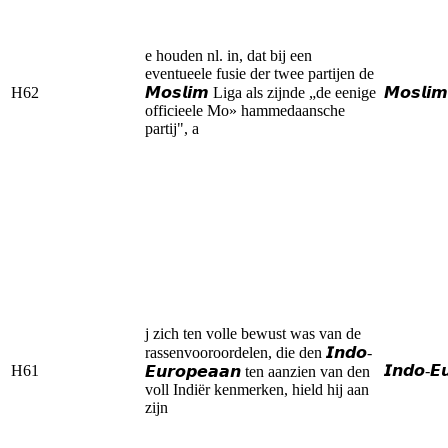
e houden nl. in, dat bij een
eventueele fusie der twee partijen de
H62
𝙈𝙤𝙨𝙡𝙞𝙢 Liga als zijnde „de eenige
𝙈𝙤𝙨𝙡𝙞𝙢
officieele Mo» hammedaansche
partij", a
j zich ten volle bewust was van de
rassenvooroordelen, die den 𝙄𝙣𝙙𝙤-
H61
𝙄𝙣𝙙𝙤-𝙀
𝙀𝙪𝙧𝙤𝙥𝙚𝙖𝙖𝙣 ten aanzien van den
voll Indiër kenmerken, hield hij aan
zijn