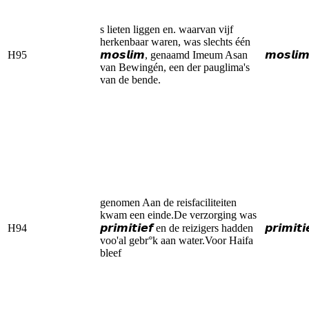
s lieten liggen en. waarvan vijf
herkenbaar waren, was slechts één
H95
𝙢𝙤𝙨𝙡𝙞𝙢, genaamd Imeum Asan
𝙢𝙤𝙨𝙡𝙞
van Bewingén, een der pauglima's
van de bende.
genomen Aan de reisfaciliteiten
kwam een einde.De verzorging was
H94
𝙥𝙧𝙞𝙢𝙞𝙩𝙞𝙚𝙛 en de reizigers hadden
𝙥𝙧𝙞𝙢𝙞𝙩𝙞
voo'al gebr°k aan water.Voor Haifa
bleef