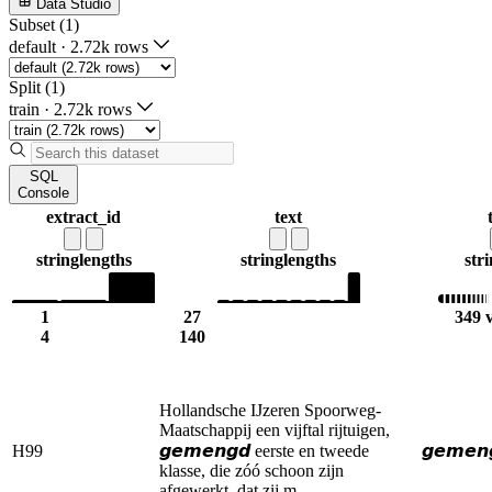
Data Studio
Subset (1)
default
·
2.72k rows
Split (1)
train
·
2.72k rows
SQL
Console
extract_id
text
string
lengths
string
lengths
str
1
27
349 
4
140
Hollandsche IJzeren Spoorweg-
Maatschappij een vijftal rijtuigen,
H99
𝙜𝙚𝙢𝙚𝙣𝙜𝙙 eerste en tweede
𝙜𝙚𝙢𝙚𝙣
klasse, die zóó schoon zijn
afgewerkt, dat zij m