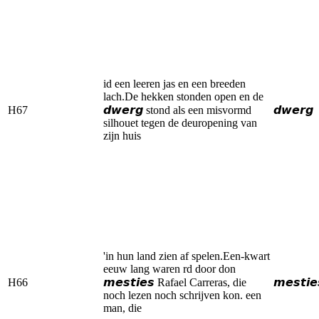
id een leeren jas en een breeden
lach.De hekken stonden open en de
H67
𝙙𝙬𝙚𝙧𝙜 stond als een misvormd
𝙙𝙬𝙚𝙧𝙜
silhouet tegen de deuropening van
zijn huis
'in hun land zien af spelen.Een-kwart
eeuw lang waren rd door don
H66
𝙢𝙚𝙨𝙩𝙞𝙚𝙨 Rafael Carreras, die
𝙢𝙚𝙨𝙩𝙞𝙚
noch lezen noch schrijven kon. een
man, die