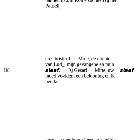
handen had.In Rome stichtte Hij het
Pauselij
en Christin 1 — Mirte, de dochter
van Lud_, mijn gevangene en mijn
H8
𝙨𝙡𝙖𝙖𝙛. — Jsj Gesar! — Mirte, uw
𝙨𝙡𝙖𝙖𝙛
moed ve-ddent een belooning en ik
ben ke
arron «n weglooptr \ ern en 't zelfde