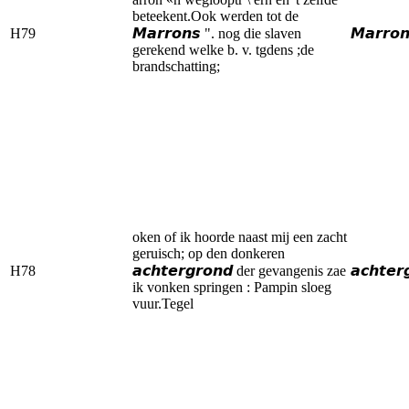
beteekent.Ook werden tot de
H79
𝙈𝙖𝙧𝙧𝙤𝙣𝙨 ". nog die slaven
𝙈𝙖𝙧𝙧𝙤
gerekend welke b. v. tgdens ;de
brandschatting;
oken of ik hoorde naast mij een zacht
geruisch; op den donkeren
H78
𝙖𝙘𝙝𝙩𝙚𝙧𝙜𝙧𝙤𝙣𝙙 der gevangenis zae
𝙖𝙘𝙝𝙩𝙚𝙧
ik vonken springen : Pampin sloeg
vuur.Tegel