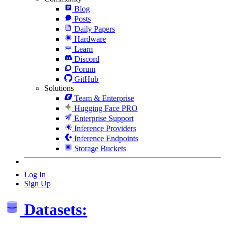
Blog
Posts
Daily Papers
Hardware
Learn
Discord
Forum
GitHub
Solutions
Team & Enterprise
Hugging Face PRO
Enterprise Support
Inference Providers
Inference Endpoints
Storage Buckets
Log In
Sign Up
Datasets: