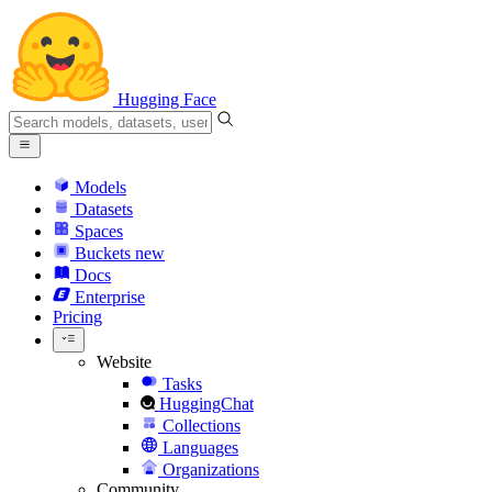
Hugging Face
Models
Datasets
Spaces
Buckets
new
Docs
Enterprise
Pricing
Website
Tasks
HuggingChat
Collections
Languages
Organizations
Community