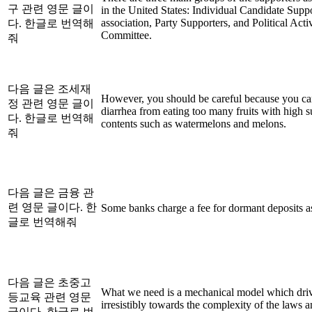
구 관련 영문 글이
in the United States: Individual Candidate Supp
association, Party Supporters, and Political Acti
다. 한글로 번역해
Committee.
줘
다음 글은 조세재
However, you should be careful because you c
정 관련 영문 글이
diarrhea from eating too many fruits with high s
다. 한글로 번역해
contents such as watermelons and melons.
줘
다음 글은 금융 관
련 영문 글이다. 한
Some banks charge a fee for dormant deposits a
글로 번역해줘
다음 글은 초중고
What we need is a mechanical model which dri
등교육 관련 영문
irresistibly towards the complexity of the laws an
글이다. 한글로 번