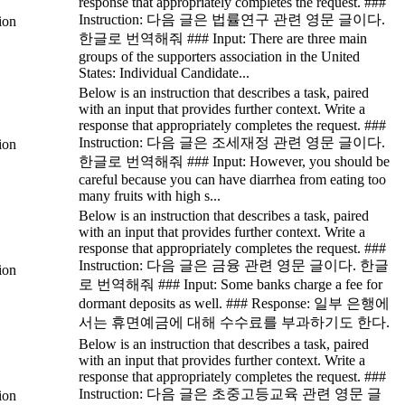
response that appropriately completes the request. ###
Instruction: 다음 글은 법률연구 관련 영문 글이다.
tion
한글로 번역해줘 ### Input: There are three main
groups of the supporters association in the United
States: Individual Candidate...
Below is an instruction that describes a task, paired
with an input that provides further context. Write a
response that appropriately completes the request. ###
Instruction: 다음 글은 조세재정 관련 영문 글이다.
tion
한글로 번역해줘 ### Input: However, you should be
careful because you can have diarrhea from eating too
many fruits with high s...
Below is an instruction that describes a task, paired
with an input that provides further context. Write a
response that appropriately completes the request. ###
Instruction: 다음 글은 금융 관련 영문 글이다. 한글
tion
로 번역해줘 ### Input: Some banks charge a fee for
dormant deposits as well. ### Response: 일부 은행에
서는 휴면예금에 대해 수수료를 부과하기도 한다.
Below is an instruction that describes a task, paired
with an input that provides further context. Write a
response that appropriately completes the request. ###
Instruction: 다음 글은 초중고등교육 관련 영문 글
tion