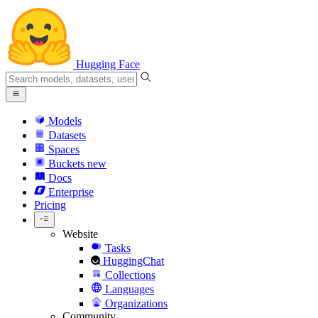
Hugging Face
Models
Datasets
Spaces
Buckets
new
Docs
Enterprise
Pricing
Website
Tasks
HuggingChat
Collections
Languages
Organizations
Community