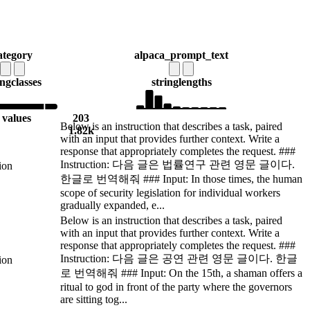
ategory
alpaca_prompt_text
ing
classes
string
lengths
 values
203
Below is an instruction that describes a task, paired
1.82k
with an input that provides further context. Write a
response that appropriately completes the request. ###
Instruction: 다음 글은 법률연구 관련 영문 글이다.
tion
한글로 번역해줘 ### Input: In those times, the human
scope of security legislation for individual workers
gradually expanded, e...
Below is an instruction that describes a task, paired
with an input that provides further context. Write a
response that appropriately completes the request. ###
Instruction: 다음 글은 공연 관련 영문 글이다. 한글
tion
로 번역해줘 ### Input: On the 15th, a shaman offers a
ritual to god in front of the party where the governors
are sitting tog...