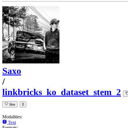
Saxo
/
linkbricks_ko_dataset_stem_2
like
0
Modalities:
Text
Formats: