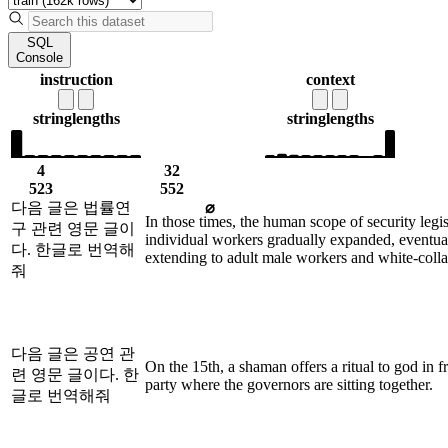
SQL
Console
instruction
context
string
lengths
string
lengths
4
32
523
552
다음 글은 법률연
⌀
In those times, the human scope of security legis
구 관련 영문 글이
individual workers gradually expanded, eventua
다. 한글로 번역해
extending to adult male workers and white-colla
줘
다음 글은 공연 관
On the 15th, a shaman offers a ritual to god in fr
련 영문 글이다. 한
party where the governors are sitting together.
글로 번역해줘