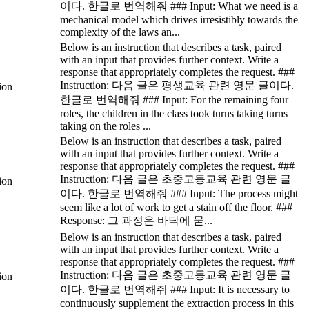
이다. 한글로 번역해줘 ### Input: What we need is a
mechanical model which drives irresistibly towards the
complexity of the laws an...
Below is an instruction that describes a task, paired
with an input that provides further context. Write a
response that appropriately completes the request. ###
Instruction: 다음 글은 평생교육 관련 영문 글이다.
tion
한글로 번역해줘 ### Input: For the remaining four
roles, the children in the class took turns taking turns
taking on the roles ...
Below is an instruction that describes a task, paired
with an input that provides further context. Write a
response that appropriately completes the request. ###
Instruction: 다음 글은 초중고등교육 관련 영문 글
tion
이다. 한글로 번역해줘 ### Input: The process might
seem like a lot of work to get a stain off the floor. ###
Response: 그 과정은 바닥에 묻...
Below is an instruction that describes a task, paired
with an input that provides further context. Write a
response that appropriately completes the request. ###
Instruction: 다음 글은 초중고등교육 관련 영문 글
tion
이다. 한글로 번역해줘 ### Input: It is necessary to
continuously supplement the extraction process in this