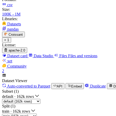
csv
Size:
100K - 1M
Libraries:
Datasets
pandas
Croissant
+ 1
License:
apache-2.0
Dataset card
Data Studio
Files
Files and versions
xet
Community
2
Dataset Viewer
Auto-converted
to Parquet
Duplicate
API
Embed
D
Subset (1)
default
·
162k rows
Split (1)
train
·
162k rows