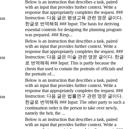
Below is an instruction that describes a task, paired
with an input that provides further context. Write a
response that appropriately completes the request. ###
Instruction: 다음 글은 평생교육 관련 영문 글이다.
tion
한글로 번역해줘 ### Input: The basis for deriving
essential contents for designing the planning program
was prepared. ### Resp...
Below is an instruction that describes a task, paired
with an input that provides further context. Write a
response that appropriately completes the request. ###
Instruction: 다음 글은 미술 관련 영문 글이다. 한글
tion
로 번역해줘 ### Input: This is partly because the
chests that used to contain the portraits of officials and
the portraits of...
Below is an instruction that describes a task, paired
with an input that provides further context. Write a
response that appropriately completes the request. ###
Instruction: 다음 글은 법률연구 관련 영문 글이다.
tion
한글로 번역해줘 ### Input: The other party to such a
continuation order is the person to take over newly,
namely the heir, the ...
Below is an instruction that describes a task, paired
with an input that provides further context. Write a