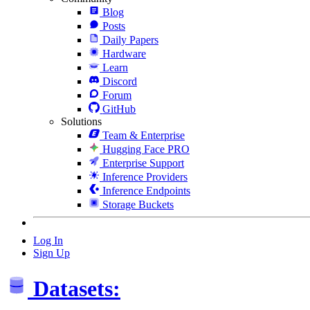
Blog
Posts
Daily Papers
Hardware
Learn
Discord
Forum
GitHub
Solutions
Team & Enterprise
Hugging Face PRO
Enterprise Support
Inference Providers
Inference Endpoints
Storage Buckets
Log In
Sign Up
Datasets: