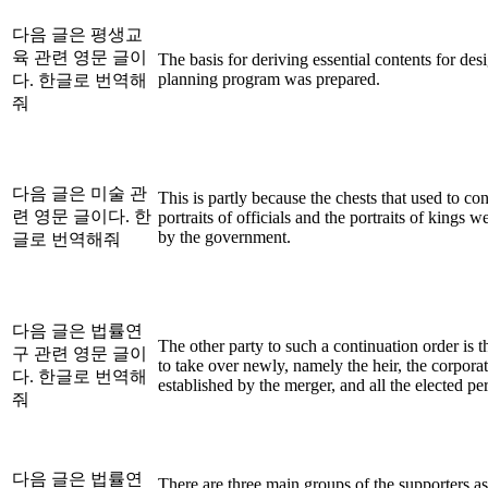
다음 글은 평생교
육 관련 영문 글이
The basis for deriving essential contents for des
planning program was prepared.
다. 한글로 번역해
줘
다음 글은 미술 관
This is partly because the chests that used to con
련 영문 글이다. 한
portraits of officials and the portraits of kings 
by the government.
글로 번역해줘
다음 글은 법률연
The other party to such a continuation order is 
구 관련 영문 글이
to take over newly, namely the heir, the corpora
다. 한글로 번역해
established by the merger, and all the elected pe
줘
다음 글은 법률연
There are three main groups of the supporters as