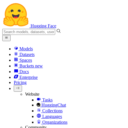
Hugging Face
Models
Datasets
Spaces
Buckets
new
Docs
Enterprise
Pricing
Website
Tasks
HuggingChat
Collections
Languages
Organizations
Community