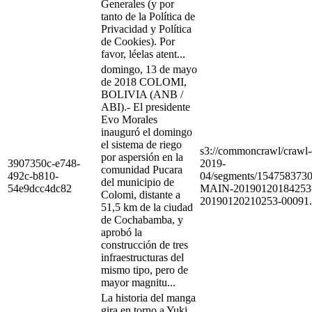
Generales (y por
tanto de la Política de
Privacidad y Política
de Cookies). Por
favor, léelas atent...
domingo, 13 de mayo
de 2018 COLOMI,
BOLIVIA (ANB /
ABI).- El presidente
Evo Morales
inauguró el domingo
el sistema de riego
s3://commoncrawl/craw
por aspersión en la
3907350c-e748-
2019-
comunidad Pucara
492c-b810-
04/segments/154758373
del municipio de
54e9dcc4dc82
MAIN-20190120184253
Colomi, distante a
20190120210253-00091.
51,5 km de la ciudad
de Cochabamba, y
aprobó la
construcción de tres
infraestructuras del
mismo tipo, pero de
mayor magnitu...
La historia del manga
gira en torno a Yuki,