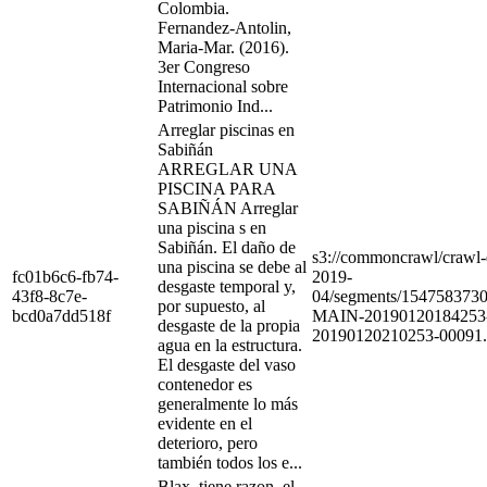
Colombia.
Fernandez-Antolin,
Maria-Mar. (2016).
3er Congreso
Internacional sobre
Patrimonio Ind...
Arreglar piscinas en
Sabiñán
ARREGLAR UNA
PISCINA PARA
SABIÑÁN Arreglar
una piscina s en
Sabiñán. El daño de
s3://commoncrawl/craw
una piscina se debe al
fc01b6c6-fb74-
2019-
desgaste temporal y,
43f8-8c7e-
04/segments/154758373
por supuesto, al
bcd0a7dd518f
MAIN-20190120184253
desgaste de la propia
20190120210253-00091.
agua en la estructura.
El desgaste del vaso
contenedor es
generalmente lo más
evidente en el
deterioro, pero
también todos los e...
Blax, tiene razon, el