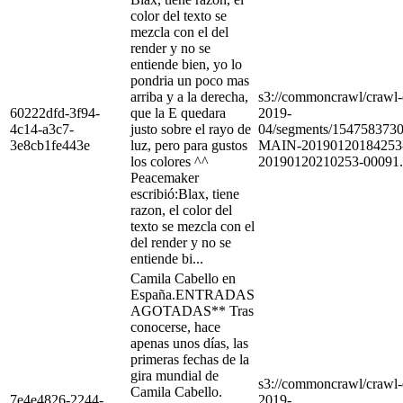
color del texto se
mezcla con el del
render y no se
entiende bien, yo lo
pondria un poco mas
arriba y a la derecha,
s3://commoncrawl/craw
60222dfd-3f94-
que la E quedara
2019-
4c14-a3c7-
justo sobre el rayo de
04/segments/154758373
3e8cb1fe443e
luz, pero para gustos
MAIN-20190120184253
los colores ^^
20190120210253-00091.
Peacemaker
escribió:Blax, tiene
razon, el color del
texto se mezcla con el
del render y no se
entiende bi...
Camila Cabello en
España.ENTRADAS
AGOTADAS** Tras
conocerse, hace
apenas unos días, las
primeras fechas de la
gira mundial de
s3://commoncrawl/craw
Camila Cabello.
7e4e4826-2244-
2019-