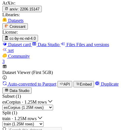
ArXiv:
arxiv:
2206.15147
Libraries:
Datasets
Croissant
License:
cc-by-nc-nd-4.0
Dataset card
Data Studio
Files
Files and versions
xet
Community
3
Dataset Viewer (First 5GB)
Auto-converted
to Parquet
Duplicate
API
Embed
Data Studio
Subset (1)
esCorpius
·
1.25M rows
Split (1)
train
·
1.25M rows