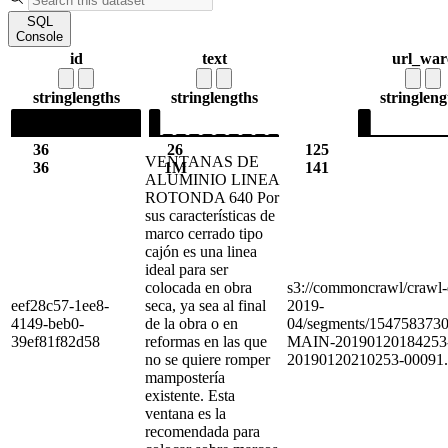
SQL
Console
id
text
url_war
string
lengths
string
lengths
string
leng
36
26
125
VENTANAS DE
36
1M
141
ALUMINIO LINEA
ROTONDA 640 Por
sus características de
marco cerrado tipo
cajón es una linea
ideal para ser
colocada en obra
s3://commoncrawl/craw
eef28c57-1ee8-
seca, ya sea al final
2019-
4149-beb0-
de la obra o en
04/segments/154758373
39ef81f82d58
reformas en las que
MAIN-20190120184253
no se quiere romper
20190120210253-00091.
mampostería
existente. Esta
ventana es la
recomendada para