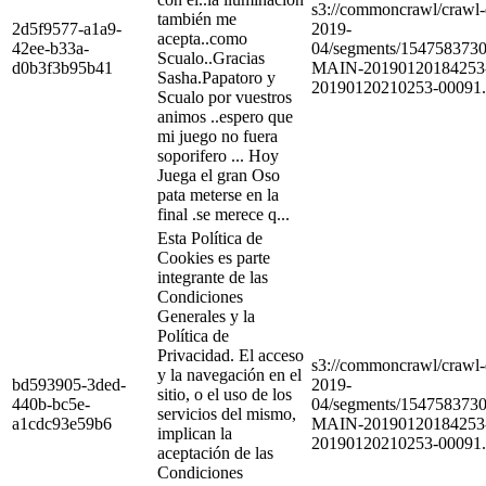
s3://commoncrawl/craw
también me
2d5f9577-a1a9-
2019-
acepta..como
42ee-b33a-
04/segments/154758373
Scualo..Gracias
d0b3f3b95b41
MAIN-20190120184253
Sasha.Papatoro y
20190120210253-00091.
Scualo por vuestros
animos ..espero que
mi juego no fuera
soporifero ... Hoy
Juega el gran Oso
pata meterse en la
final .se merece q...
Esta Política de
Cookies es parte
integrante de las
Condiciones
Generales y la
Política de
Privacidad. El acceso
s3://commoncrawl/craw
y la navegación en el
bd593905-3ded-
2019-
sitio, o el uso de los
440b-bc5e-
04/segments/154758373
servicios del mismo,
a1cdc93e59b6
MAIN-20190120184253
implican la
20190120210253-00091.
aceptación de las
Condiciones