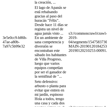
la creación, ...
El lago de Apanás se
está rebalsando
gracias al paso del
huracán "Félix".
Desde hace 11 días se
registra un nivel de
agua jamás visto ...
s3://commoncrawl/craw
3e5e0cc9-b86b-
En un ambiente de
2019-
47ae-a80b-
sana competencia y
04/segments/154758373
7a97c5b99e32
diversión se
MAIN-20190120184253
encontraban este
20190120210253-00091.
sábado los habitantes
de Villa Progreso,
luego que varios
equipos competían
por ser el ganador de
la semifinal de "...
Seto defensivo:
arbusto o planta para
evitar que entren en
mi jardín, espinoso
Hola a todos, tengo
una casa y cada dos