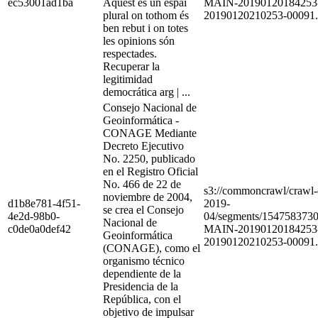
ec53001ad1ba
Aquest és un espai
MAIN-20190120184253
plural on tothom és
20190120210253-00091.
ben rebut i on totes
les opinions són
respectades.
Recuperar la
legitimidad
democrática arg | ...
Consejo Nacional de
Geoinformática -
CONAGE Mediante
Decreto Ejecutivo
No. 2250, publicado
en el Registro Oficial
No. 466 de 22 de
s3://commoncrawl/craw
noviembre de 2004,
d1b8e781-4f51-
2019-
se crea el Consejo
4e2d-98b0-
04/segments/154758373
Nacional de
c0de0a0def42
MAIN-20190120184253
Geoinformática
20190120210253-00091.
(CONAGE), como el
organismo técnico
dependiente de la
Presidencia de la
República, con el
objetivo de impulsar