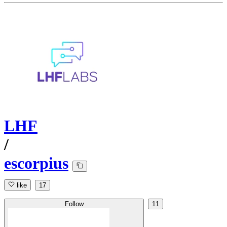
LHF
/
escorpius
like
17
Follow
11