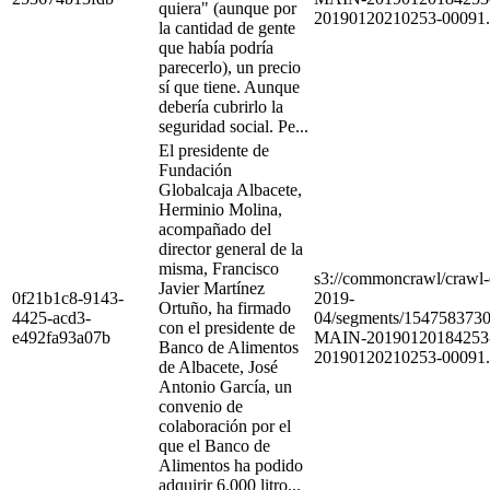
quiera" (aunque por
20190120210253-00091.
la cantidad de gente
que había podría
parecerlo), un precio
sí que tiene. Aunque
debería cubrirlo la
seguridad social. Pe...
El presidente de
Fundación
Globalcaja Albacete,
Herminio Molina,
acompañado del
director general de la
misma, Francisco
s3://commoncrawl/craw
Javier Martínez
0f21b1c8-9143-
2019-
Ortuño, ha firmado
4425-acd3-
04/segments/154758373
con el presidente de
e492fa93a07b
MAIN-20190120184253
Banco de Alimentos
20190120210253-00091.
de Albacete, José
Antonio García, un
convenio de
colaboración por el
que el Banco de
Alimentos ha podido
adquirir 6.000 litro...