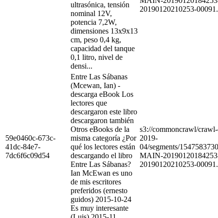
MAIN-20190120184253
ultrasónica, tensión
20190120210253-00091.
nominal 12V,
potencia 7,2W,
dimensiones 13x9x13
cm, peso 0,4 kg,
capacidad del tanque
0,1 litro, nivel de
densi...
Entre Las Sábanas
(Mcewan, Ian) -
descarga eBook Los
lectores que
descargaron este libro
descargaron también
Otros eBooks de la
s3://commoncrawl/craw
59e0460c-673c-
misma categoría ¿Por
2019-
41dc-84e7-
qué los lectores están
04/segments/154758373
7dc6f6c09d54
descargando el libro
MAIN-20190120184253
Entre Las Sábanas?
20190120210253-00091.
Ian McEwan es uno
de mis escritores
preferidos (ernesto
guidos) 2015-10-24
Es muy interesante
(Luis) 2015-11...