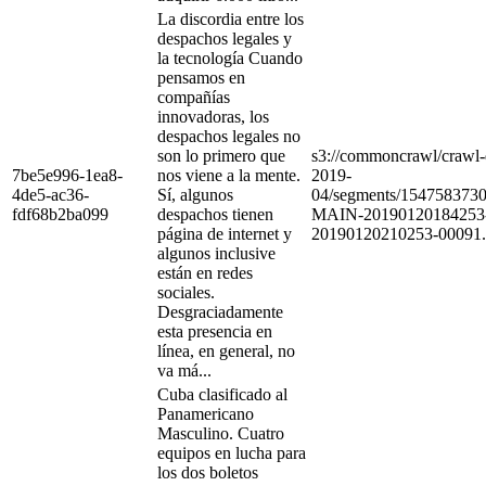
La discordia entre los
despachos legales y
la tecnología Cuando
pensamos en
compañías
innovadoras, los
despachos legales no
son lo primero que
s3://commoncrawl/craw
7be5e996-1ea8-
nos viene a la mente.
2019-
4de5-ac36-
Sí, algunos
04/segments/154758373
fdf68b2ba099
despachos tienen
MAIN-20190120184253
página de internet y
20190120210253-00091.
algunos inclusive
están en redes
sociales.
Desgraciadamente
esta presencia en
línea, en general, no
va má...
Cuba clasificado al
Panamericano
Masculino. Cuatro
equipos en lucha para
los dos boletos