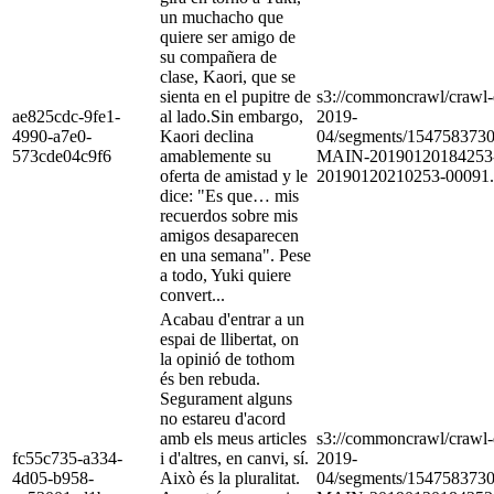
un muchacho que
quiere ser amigo de
su compañera de
clase, Kaori, que se
sienta en el pupitre de
s3://commoncrawl/craw
ae825cdc-9fe1-
al lado.Sin embargo,
2019-
4990-a7e0-
Kaori declina
04/segments/154758373
573cde04c9f6
amablemente su
MAIN-20190120184253
oferta de amistad y le
20190120210253-00091.
dice: "Es que… mis
recuerdos sobre mis
amigos desaparecen
en una semana". Pese
a todo, Yuki quiere
convert...
Acabau d'entrar a un
espai de llibertat, on
la opinió de tothom
és ben rebuda.
Segurament alguns
no estareu d'acord
amb els meus articles
s3://commoncrawl/craw
fc55c735-a334-
i d'altres, en canvi, sí.
2019-
4d05-b958-
Això és la pluralitat.
04/segments/154758373