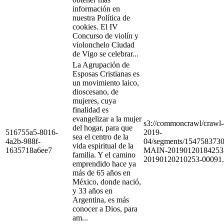
información en
nuestra Política de
cookies. El IV
Concurso de violín y
violonchelo Ciudad
de Vigo se celebrar...
La Agrupación de
Esposas Cristianas es
un movimiento laico,
dioscesano, de
mujeres, cuya
finalidad es
evangelizar a la mujer
s3://commoncrawl/craw
del hogar, para que
516755a5-8016-
2019-
sea el centro de la
4a2b-988f-
04/segments/154758373
vida espiritual de la
1635718a6ee7
MAIN-20190120184253
familia. Y el camino
20190120210253-00091.
emprendido hace ya
más de 65 años en
México, donde nació,
y 33 años en
Argentina, es más
conocer a Dios, para
am...