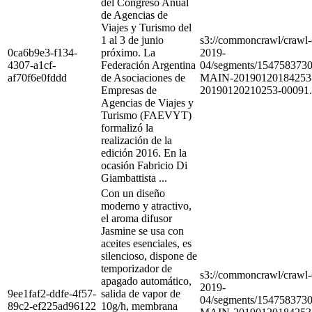
del Congreso Anual
de Agencias de
Viajes y Turismo del
1 al 3 de junio
s3://commoncrawl/craw
0ca6b9e3-f134-
próximo. La
2019-
4307-a1cf-
Federación Argentina
04/segments/154758373
af70f6e0fddd
de Asociaciones de
MAIN-20190120184253
Empresas de
20190120210253-00091.
Agencias de Viajes y
Turismo (FAEVYT)
formalizó la
realización de la
edición 2016. En la
ocasión Fabricio Di
Giambattista ...
Con un diseño
moderno y atractivo,
el aroma difusor
Jasmine se usa con
aceites esenciales, es
silencioso, dispone de
temporizador de
s3://commoncrawl/craw
apagado automático,
2019-
9ee1faf2-ddfe-4f57-
salida de vapor de
04/segments/154758373
89c2-ef225ad96122
10g/h, membrana