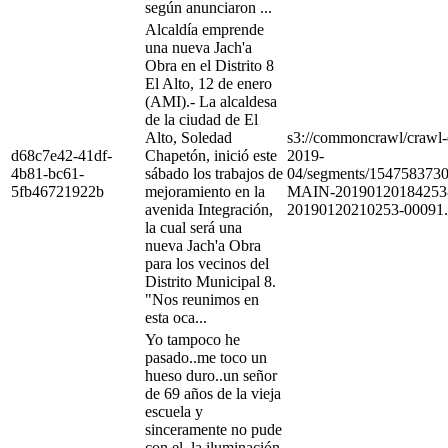
según anunciaron ...
Alcaldía emprende
una nueva Jach'a
Obra en el Distrito 8
El Alto, 12 de enero
(AMI).- La alcaldesa
de la ciudad de El
Alto, Soledad
s3://commoncrawl/craw
d68c7e42-41df-
Chapetón, inició este
2019-
4b81-bc61-
sábado los trabajos de
04/segments/154758373
5fb46721922b
mejoramiento en la
MAIN-20190120184253
avenida Integración,
20190120210253-00091.
la cual será una
nueva Jach'a Obra
para los vecinos del
Distrito Municipal 8.
"Nos reunimos en
esta oca...
Yo tampoco he
pasado..me toco un
hueso duro..un señor
de 69 años de la vieja
escuela y
sinceramente no pude
con el..la iluminación