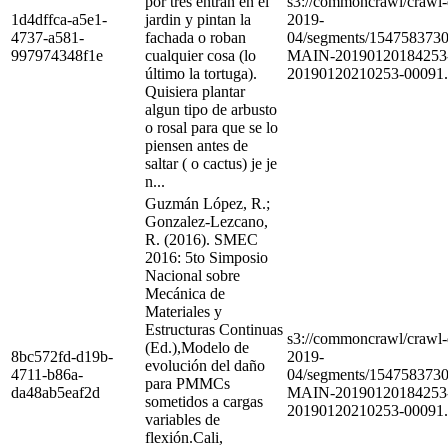
por tres entran en el
s3://commoncrawl/craw
1d4dffca-a5e1-
jardin y pintan la
2019-
4737-a581-
fachada o roban
04/segments/154758373
997974348f1e
cualquier cosa (lo
MAIN-20190120184253
último la tortuga).
20190120210253-00091.
Quisiera plantar
algun tipo de arbusto
o rosal para que se lo
piensen antes de
saltar ( o cactus) je je
n...
Guzmán López, R.;
Gonzalez-Lezcano,
R. (2016). SMEC
2016: 5to Simposio
Nacional sobre
Mecánica de
Materiales y
Estructuras Continuas
s3://commoncrawl/craw
(Ed.),Modelo de
8bc572fd-d19b-
2019-
evolución del daño
4711-b86a-
04/segments/154758373
para PMMCs
da48ab5eaf2d
MAIN-20190120184253
sometidos a cargas
20190120210253-00091.
variables de
flexión.Cali,