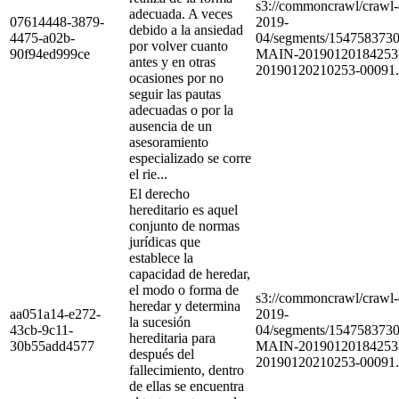
s3://commoncrawl/craw
adecuada. A veces
07614448-3879-
2019-
debido a la ansiedad
4475-a02b-
04/segments/154758373
por volver cuanto
90f94ed999ce
MAIN-20190120184253
antes y en otras
20190120210253-00091.
ocasiones por no
seguir las pautas
adecuadas o por la
ausencia de un
asesoramiento
especializado se corre
el rie...
El derecho
hereditario es aquel
conjunto de normas
jurídicas que
establece la
capacidad de heredar,
el modo o forma de
s3://commoncrawl/craw
heredar y determina
aa051a14-e272-
2019-
la sucesión
43cb-9c11-
04/segments/154758373
hereditaria para
30b55add4577
MAIN-20190120184253
después del
20190120210253-00091.
fallecimiento, dentro
de ellas se encuentra