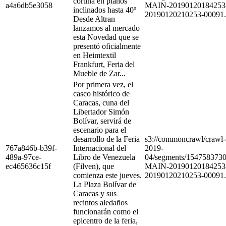
cortina en planos
a4a6db5e3058
MAIN-20190120184253
inclinados hasta 40º
20190120210253-00091.
Desde Altran
lanzamos al mercado
esta Novedad que se
presentó oficialmente
en Heimtextil
Frankfurt, Feria del
Mueble de Zar...
Por primera vez, el
casco histórico de
Caracas, cuna del
Libertador Simón
Bolívar, servirá de
escenario para el
desarrollo de la Feria
s3://commoncrawl/craw
767a846b-b39f-
Internacional del
2019-
489a-97ce-
Libro de Venezuela
04/segments/154758373
ec465636c15f
(Filven), que
MAIN-20190120184253
comienza este jueves.
20190120210253-00091.
La Plaza Bolívar de
Caracas y sus
recintos aledaños
funcionarán como el
epicentro de la feria,