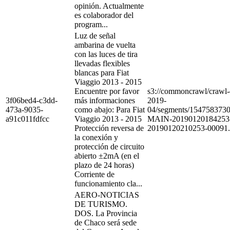
opinión. Actualmente
es colaborador del
program...
Luz de señal
ambarina de vuelta
con las luces de tira
llevadas flexibles
blancas para Fiat
Viaggio 2013 - 2015
Encuentre por favor
s3://commoncrawl/craw
3f06bed4-c3dd-
más informaciones
2019-
473a-9035-
como abajo: Para Fiat
04/segments/154758373
a91c011fdfcc
Viaggio 2013 - 2015
MAIN-20190120184253
Protección reversa de
20190120210253-00091.
la conexión y
protección de circuito
abierto ±2mA (en el
plazo de 24 horas)
Corriente de
funcionamiento cla...
AERO-NOTICIAS
DE TURISMO.
DOS. La Provincia
de Chaco será sede