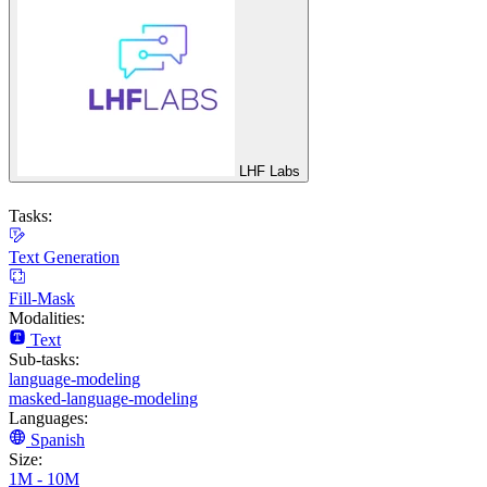
LHF Labs
Tasks:
Text Generation
Fill-Mask
Modalities:
Text
Sub-tasks:
language-modeling
masked-language-modeling
Languages:
Spanish
Size:
1M - 10M