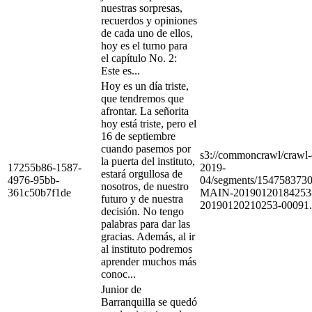
nuestras sorpresas,
recuerdos y opiniones
de cada uno de ellos,
hoy es el turno para
el capítulo No. 2:
Este es...
Hoy es un día triste,
que tendremos que
afrontar. La señorita
hoy está triste, pero el
16 de septiembre
cuando pasemos por
s3://commoncrawl/craw
la puerta del instituto,
17255b86-1587-
2019-
estará orgullosa de
4976-95bb-
04/segments/154758373
nosotros, de nuestro
361c50b7f1de
MAIN-20190120184253
futuro y de nuestra
20190120210253-00091.
decisión. No tengo
palabras para dar las
gracias. Además, al ir
al instituto podremos
aprender muchos más
conoc...
Junior de
Barranquilla se quedó