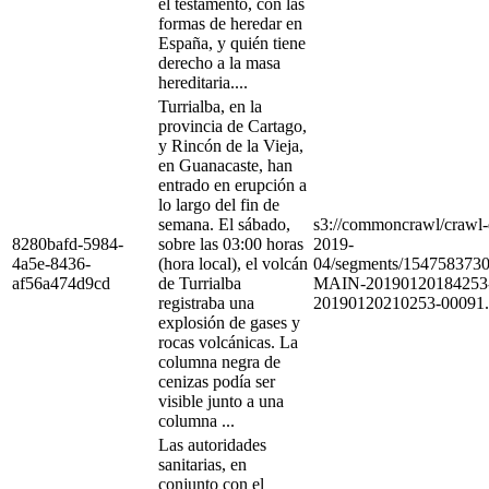
el testamento, con las
formas de heredar en
España, y quién tiene
derecho a la masa
hereditaria....
Turrialba, en la
provincia de Cartago,
y Rincón de la Vieja,
en Guanacaste, han
entrado en erupción a
lo largo del fin de
semana. El sábado,
s3://commoncrawl/craw
8280bafd-5984-
sobre las 03:00 horas
2019-
4a5e-8436-
(hora local), el volcán
04/segments/154758373
af56a474d9cd
de Turrialba
MAIN-20190120184253
registraba una
20190120210253-00091.
explosión de gases y
rocas volcánicas. La
columna negra de
cenizas podía ser
visible junto a una
columna ...
Las autoridades
sanitarias, en
conjunto con el