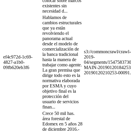
colocar sobre marcos
existentes sin
necesidad d...
Hablamos de
cambios estructurales
que ya están
revolviendo el
panorama actual
desde el modelo de
comercialización de
s3://commoncrawl/craw
la banca tradicional
ef4c972d-1c69-
2019-
hasta la manera de
4827-a1b0-
04/segments/154758373
trabajar como agente.
09fb620eb3f6
MAIN-20190120184253
La gran premisa que
20190120210253-00091.
dirige todo esto es la
normativa elaborada
por ESMA y cuyo
objetivo final es la
protección del
usuario de servicios
finan...
Crece 50 mil has.
área forestal de
Edomex en 5 años 28
de diciembre 2016.-