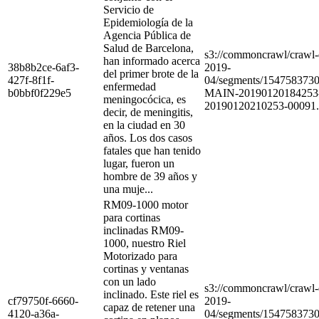
Servicio de
Epidemiología de la
Agencia Pública de
Salud de Barcelona,
s3://commoncrawl/craw
han informado acerca
38b8b2ce-6af3-
2019-
del primer brote de la
427f-8f1f-
04/segments/154758373
enfermedad
b0bbf0f229e5
MAIN-20190120184253
meningocócica, es
20190120210253-00091.
decir, de meningitis,
en la ciudad en 30
años. Los dos casos
fatales que han tenido
lugar, fueron un
hombre de 39 años y
una muje...
RM09-1000 motor
para cortinas
inclinadas RM09-
1000, nuestro Riel
Motorizado para
cortinas y ventanas
con un lado
s3://commoncrawl/craw
inclinado. Este riel es
cf79750f-6660-
2019-
capaz de retener una
4120-a36a-
04/segments/154758373