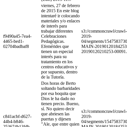
viernes, 27 de febrero
de 2015 En este blog
intentaré ir colocando
materiales y/o enlaces
de interés para
trabajar diferentes
s3://commoncrawl/craw
f9490a45-7ea4-
Celebraciones
2019-
4465-bed1-
Pedagógicas.
04/segments/154758373
02704badbaf8
Efemérides que
MAIN-20190120184253
tienen un especial
20190120210253-00091.
interés para su
tratamiento en los
centros educativos y
por supuesto, dentro
de la Tutoría.
Dos horas de Berto
soltando barbaridades
por esa boquita que
Dios le ha dado no
tienen precio. Bueno,
sí. No quiero decir
s3://commoncrawl/craw
que abriesen las
c841acbf-d627-
2019-
puertas y dijesen
44b4-b846-
04/segments/154758373
"Ale, que entre quien
253674b13fdb
MAIN-20190120184253