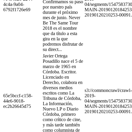
Confirmamos su paso
4c4a-9a04-
04/segments/154758373
por nuestro país
6792f1726e69
MAIN-20190120184253
durante el próximo
20190120210253-00091.
mes de junio. Never
Be The Same Tour
2018 es el nombre
que da título a esta
gira en la que
podremos disfrutar de
su direct...
Javier Ortega
Posadillo nace el 5 de
marzo de 1965 en
Córdoba. Escritor.
Licenciado en
Derecho, colabora en
diversos medios
s3://commoncrawl/craw
escritos como La
65e5bccf-c158-
2019-
Tribuna de Córdoba,
44e6-9018-
04/segments/154758373
La Información,
ec2b26645d75
MAIN-20190120184253
Nuevo LP o Diario
20190120210253-00091.
Córdoba, primero
como crítico de cine,
y más tarde también
como columnista de