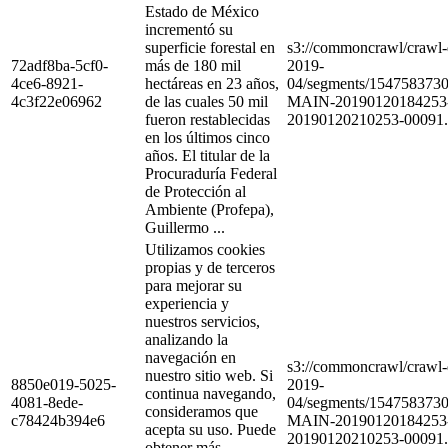
Estado de México
incrementó su
superficie forestal en
s3://commoncrawl/craw
72adf8ba-5cf0-
más de 180 mil
2019-
4ce6-8921-
hectáreas en 23 años,
04/segments/154758373
4c3f22e06962
de las cuales 50 mil
MAIN-20190120184253
fueron restablecidas
20190120210253-00091.
en los últimos cinco
años. El titular de la
Procuraduría Federal
de Protección al
Ambiente (Profepa),
Guillermo ...
Utilizamos cookies
propias y de terceros
para mejorar su
experiencia y
nuestros servicios,
analizando la
navegación en
s3://commoncrawl/craw
nuestro sitio web. Si
8850e019-5025-
2019-
continua navegando,
4081-8ede-
04/segments/154758373
consideramos que
c78424b394e6
MAIN-20190120184253
acepta su uso. Puede
20190120210253-00091.
obtener más