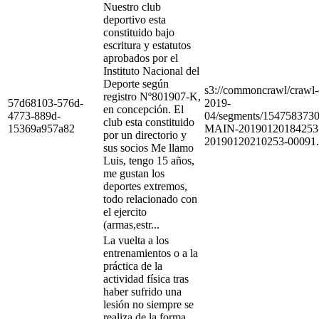
Nuestro club
deportivo esta
constituido bajo
escritura y estatutos
aprobados por el
Instituto Nacional del
Deporte según
s3://commoncrawl/craw
registro Nº801907-K,
57d68103-576d-
2019-
en concepción. El
4773-889d-
04/segments/154758373
club esta constituido
15369a957a82
MAIN-20190120184253
por un directorio y
20190120210253-00091.
sus socios Me llamo
Luis, tengo 15 años,
me gustan los
deportes extremos,
todo relacionado con
el ejercito
(armas,estr...
La vuelta a los
entrenamientos o a la
práctica de la
actividad física tras
haber sufrido una
lesión no siempre se
realiza de la forma