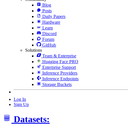
Blog
Posts
Daily Papers
Hardware
Learn
Discord
Forum
GitHub
Solutions
Team & Enterprise
Hugging Face PRO
Enterprise Support
Inference Providers
Inference Endpoints
Storage Buckets
Log In
Sign Up
Datasets: