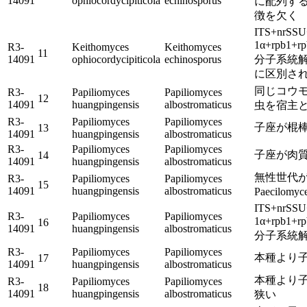
14091
ophiocordycipiticola
echinosporus
に配列す
徴を欠く
ITS+nrSSU
1α+rpb1
R3-
Keithomyces
Keithomyces
11
14091
ophiocordycipiticola
echinosporus
分子系統
に区別さ
同じコウ
R3-
Papiliomyces
Papiliomyces
12
14091
huangpingensis
albostromaticus
虫を宿主
R3-
Papiliomyces
Papiliomyces
子座が棍
13
14091
huangpingensis
albostromaticus
R3-
Papiliomyces
Papiliomyces
子座が肉
14
14091
huangpingensis
albostromaticus
無性世代
R3-
Papiliomyces
Papiliomyces
15
14091
huangpingensis
albostromaticus
Paecilom
ITS+nrSSU
R3-
Papiliomyces
Papiliomyces
1α+rpb1
16
14091
huangpingensis
albostromaticus
分子系統
R3-
Papiliomyces
Papiliomyces
本種より
17
14091
huangpingensis
albostromaticus
本種より
R3-
Papiliomyces
Papiliomyces
18
14091
huangpingensis
albostromaticus
狭い