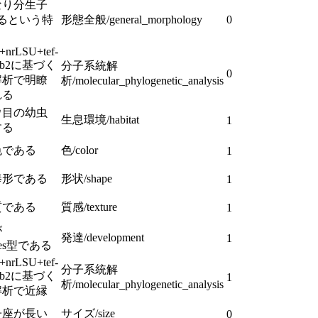
なり分生子
るという特
形態全般/general_morphology
0
+nrLSU+tef-
+rpb2に基づく
分子系統解
0
解析で明瞭
析/molecular_phylogenetic_analysis
れる
ウ目の幼虫
生息環境/habitat
1
する
色である
色/color
1
棒形である
形状/shape
1
質である
質感/texture
1
が
発達/development
1
yces型である
+nrLSU+tef-
分子系統解
+rpb2に基づく
1
析/molecular_phylogenetic_analysis
解析で近縁
子座が長い
サイズ/size
0