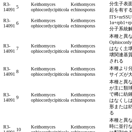
分生子表
R3-
Keithomyces
Keithomyces
5
14091
ophiocordycipiticola
echinosporus
起を有す
ITS+nrSSU
R3-
Keithomyces
Keithomyces
1α+rpb1
6
14091
ophiocordycipiticola
echinosporus
分子系統
本種と異
Ophiocor
R3-
Keithomyces
Keithomyces
7
はなく土
14091
ophiocordycipiticola
echinosporus
壌関連基
される
本種より
R3-
Keithomyces
Keithomyces
8
14091
ophiocordycipiticola
echinosporus
サイズが
本種と異
が主に類
で稀に紡
R3-
Keithomyces
Keithomyces
9
14091
ophiocordycipiticola
echinosporus
はなくし
形または
る
本種と異
時に並行
R3-
Keithomyces
Keithomyces
10