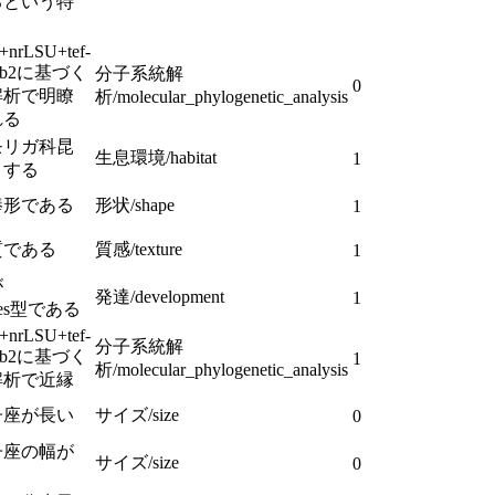
るという特
+nrLSU+tef-
+rpb2に基づく
分子系統解
0
解析で明瞭
析/molecular_phylogenetic_analysis
れる
モリガ科昆
生息環境/habitat
1
とする
棒形である
形状/shape
1
質である
質感/texture
1
が
発達/development
1
yces型である
+nrLSU+tef-
分子系統解
+rpb2に基づく
1
析/molecular_phylogenetic_analysis
解析で近縁
子座が長い
サイズ/size
0
子座の幅が
サイズ/size
0