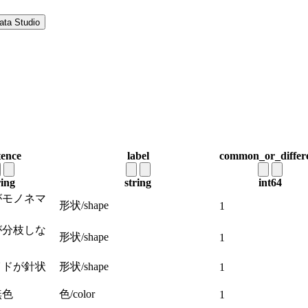
ata Studio
tence
label
common_or_differ
ring
string
int64
がモノネマ
形状/shape
1
が分枝しな
形状/shape
1
イドが針状
形状/shape
1
無色
色/color
1