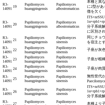
本種と異
R3-
Papiliomyces
Papiliomyces
19
に2型があ
14091
huangpingensis
albostromaticus
徴を欠く
ITS+nrSSU
1α+rpb1
R3-
Papiliomyces
Papiliomyces
20
14091
huangpingensis
albostromaticus
分子系統
に区別さ
同じチョ
R3-
Papiliomyces
Papiliomyces
21
14091
huangpingensis
sinensis
を宿主と
R3-
Papiliomyces
Papiliomyces
子座が灰
22
14091
huangpingensis
sinensis
R3-
Papiliomyces
Papiliomyces
子座が棍
23
14091
huangpingensis
sinensis
R3-
Papiliomyces
Papiliomyces
子座が肉
24
14091
huangpingensis
sinensis
無性世代
R3-
Papiliomyces
Papiliomyces
25
14091
huangpingensis
sinensis
Paecilom
ITS+nrSSU
R3-
Papiliomyces
Papiliomyces
1α+rpb1
26
14091
huangpingensis
sinensis
分子系統
R3-
Papiliomyces
Papiliomyces
本種より
27