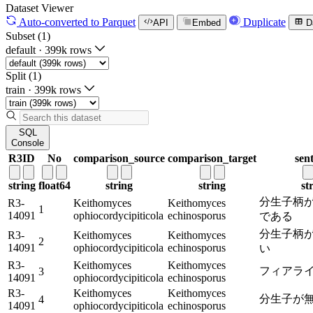
Dataset Viewer
Auto-converted
to Parquet
Duplicate
API
Embed
D
Subset (1)
default
·
399k rows
Split (1)
train
·
399k rows
SQL
Console
R3ID
No
comparison_source
comparison_target
sen
string
float64
string
string
st
分生子柄
R3-
Keithomyces
Keithomyces
1
14091
ophiocordycipiticola
echinosporus
である
分生子柄
R3-
Keithomyces
Keithomyces
2
14091
ophiocordycipiticola
echinosporus
い
R3-
Keithomyces
Keithomyces
フィアラ
3
14091
ophiocordycipiticola
echinosporus
R3-
Keithomyces
Keithomyces
分生子が
4
14091
ophiocordycipiticola
echinosporus