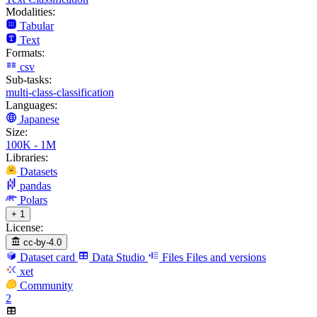
Modalities:
Tabular
Text
Formats:
csv
Sub-tasks:
multi-class-classification
Languages:
Japanese
Size:
100K - 1M
Libraries:
Datasets
pandas
Polars
+ 1
License:
cc-by-4.0
Dataset card
Data Studio
Files
Files and versions
xet
Community
2