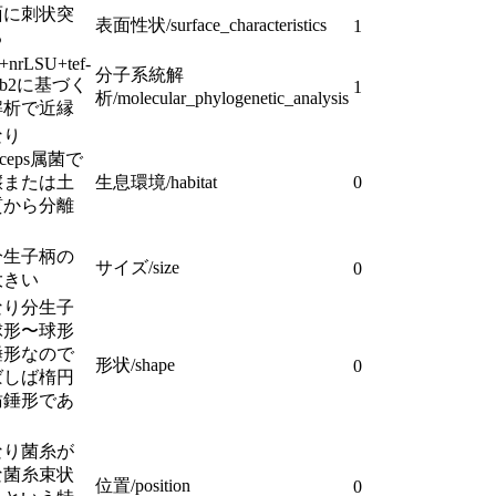
面に刺状突
表面性状/surface_characteristics
1
る
+nrLSU+tef-
分子系統解
+rpb2に基づく
1
析/molecular_phylogenetic_analysis
解析で近縁
なり
dyceps属菌で
壌または土
生息環境/habitat
0
質から分離
分生子柄の
サイズ/size
0
大きい
なり分生子
球形〜球形
錘形なので
形状/shape
0
ばしば楕円
紡錘形であ
なり菌糸が
な菌糸束状
位置/position
0