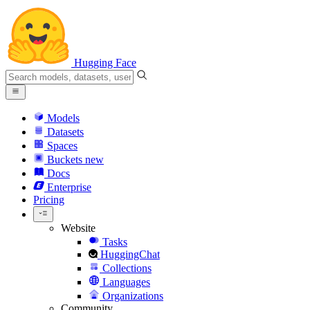
Hugging Face
Models
Datasets
Spaces
Buckets
new
Docs
Enterprise
Pricing
Website
Tasks
HuggingChat
Collections
Languages
Organizations
Community