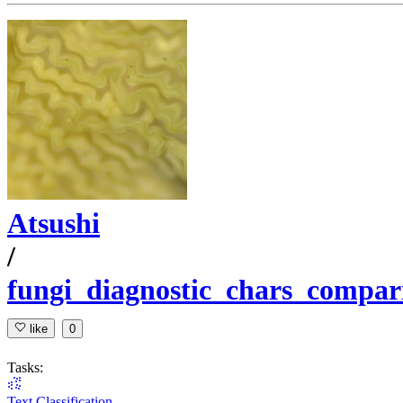
Atsushi
/
fungi_diagnostic_chars_compar
like
0
Tasks:
Text Classification