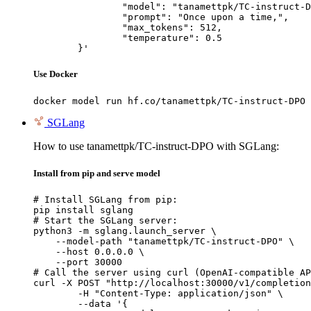
		"model": "tanamettpk/TC-instruct-DPO",

		"prompt": "Once upon a time,",

		"max_tokens": 512,

		"temperature": 0.5

	}'
Use Docker
docker model run hf.co/tanamettpk/TC-instruct-DPO
SGLang
How to use tanamettpk/TC-instruct-DPO with SGLang:
Install from pip and serve model
# Install SGLang from pip:

pip install sglang

# Start the SGLang server:

python3 -m sglang.launch_server \

    --model-path "tanamettpk/TC-instruct-DPO" \

    --host 0.0.0.0 \

    --port 30000

# Call the server using curl (OpenAI-compatible AP
curl -X POST "http://localhost:30000/v1/completion
	-H "Content-Type: application/json" \

	--data '{
