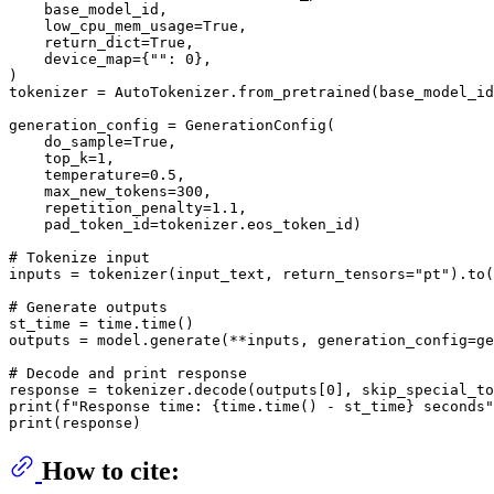
    base_model_id,

    low_cpu_mem_usage=
True
,

    return_dict=
True
,

    device_map={
""
: 
0
},

)

tokenizer = AutoTokenizer.from_pretrained(base_model_id
generation_config = GenerationConfig(

    do_sample=
True
,

    top_k=
1
,

    temperature=
0.5
,

    max_new_tokens=
300
,

    repetition_penalty=
1.1
,

    pad_token_id=tokenizer.eos_token_id)

# Tokenize input
inputs = tokenizer(input_text, return_tensors=
"pt"
).to(
# Generate outputs
st_time = time.time()

outputs = model.generate(**inputs, generation_config=ge
# Decode and print response
response = tokenizer.decode(outputs[
0
], skip_special_to
print
(
f"Response time: 
{time.time() - st_time}
 seconds"
print
How to cite: