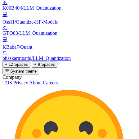
🏃
K00B404/LLM_Quantization
💻
Oss11/Quantize-HF-Models
🏃
GTO83/LLM_Quantization
💻
KBaba7/Quant
🏃
bhaskartripathi/LLM_Quantization
+ 12 Spaces
+ 9 Spaces
System theme
Company
TOS
Privacy
About
Careers