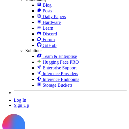
Blog
Posts
Daily Papers
Hardware
Learn
Discord
Forum
GitHub
Solutions
Team & Enterprise
Hugging Face PRO
Enterprise Support
Inference Providers
Inference Endpoints
Storage Buckets
Log In
Sign Up