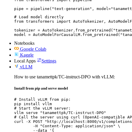
pipe = pipeline("text-generation", model="tanamett
# Load model directly

from transformers import AutoTokenizer, AutoModelF
tokenizer = AutoTokenizer.from_pretrained("tanamet
model = AutoModelForCausalLM.from_pretrained("tana
Notebooks
Google Colab
Kaggle
Local Apps
Settings
vLLM
How to use tanamettpk/TC-instruct-DPO with vLLM:
Install from pip and serve model
# Install vLLM from pip:

pip install vllm

# Start the vLLM server:

vllm serve "tanamettpk/TC-instruct-DPO"

# Call the server using curl (OpenAI-compatible AP
curl -X POST "http://localhost:8000/v1/completions
	-H "Content-Type: application/json" \

	--data '{
