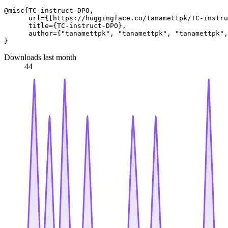
@misc{TC-instruct-DPO, 

      url={[https://huggingface.co/tanamettpk/TC-instru
      title={TC-instruct-DPO}, 

      author={"tanamettpk", "tanamettpk", "tanamettpk",
Downloads last month
44