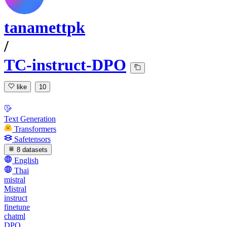
tanamettpk
/
TC-instruct-DPO
like
10
Text Generation
Transformers
Safetensors
8 datasets
English
Thai
mistral
Mistral
instruct
finetune
chatml
DPO