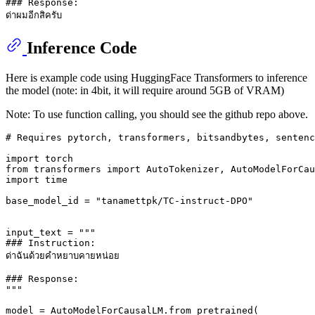
### Response:

Inference Code
Here is example code using HuggingFace Transformers to inference
the model (note: in 4bit, it will require around 5GB of VRAM)
Note: To use function calling, you should see the github repo above.
# Requires pytorch, transformers, bitsandbytes, sentenc
import
from
 transformers 
import
import
 time

base_model_id = 
"tanamettpk/TC-instruct-DPO"
input_text = 
"""
### Instruction:
ด่าฉันด้วยคำหยาบคายหน่อย
### Response:
"""
model = AutoModelForCausalLM.from_pretrained(
