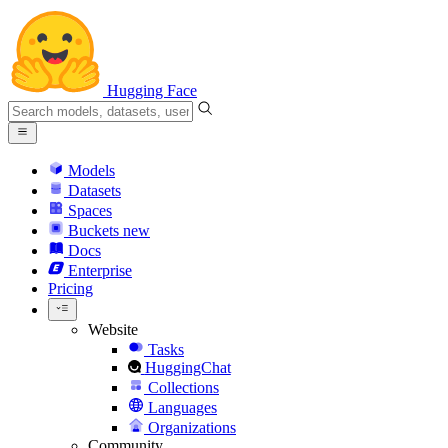
Hugging Face
Models
Datasets
Spaces
Buckets
new
Docs
Enterprise
Pricing
Website
Tasks
HuggingChat
Collections
Languages
Organizations
Community