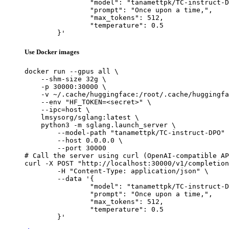
		"model": "tanamettpk/TC-instruct-DPO",

		"prompt": "Once upon a time,",

		"max_tokens": 512,

		"temperature": 0.5

	}'
Use Docker images
docker run --gpus all \

    --shm-size 32g \

    -p 30000:30000 \

    -v ~/.cache/huggingface:/root/.cache/huggingfa
    --env "HF_TOKEN=<secret>" \

    --ipc=host \

    lmsysorg/sglang:latest \

    python3 -m sglang.launch_server \

        --model-path "tanamettpk/TC-instruct-DPO" 
        --host 0.0.0.0 \

        --port 30000

# Call the server using curl (OpenAI-compatible AP
curl -X POST "http://localhost:30000/v1/completion
	-H "Content-Type: application/json" \

	--data '{

		"model": "tanamettpk/TC-instruct-DPO",

		"prompt": "Once upon a time,",

		"max_tokens": 512,

		"temperature": 0.5

	}'