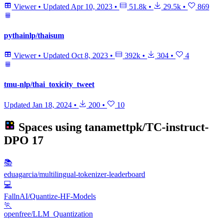
Viewer
•
Updated
Apr 10, 2023
•
51.8k
•
29.5k
•
869
pythainlp/thaisum
Viewer
•
Updated
Oct 8, 2023
•
392k
•
304
•
4
tmu-nlp/thai_toxicity_tweet
Updated
Jan 18, 2024
•
200
•
10
Spaces using
tanamettpk/TC-instruct-
DPO
17
📚
eduagarcia/multilingual-tokenizer-leaderboard
💻
FallnAI/Quantize-HF-Models
🏃
openfree/LLM_Quantization