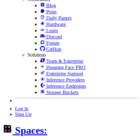
Blog
Posts
Daily Papers
Hardware
Learn
Discord
Forum
GitHub
Solutions
Team & Enterprise
Hugging Face PRO
Enterprise Support
Inference Providers
Inference Endpoints
Storage Buckets
Log In
Sign Up
Spaces: