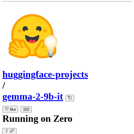
huggingface-projects
/
gemma-2-9b-it
like
102
Running
on
Zero