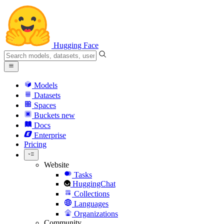
Hugging Face
Models
Datasets
Spaces
Buckets
new
Docs
Enterprise
Pricing
Website
Tasks
HuggingChat
Collections
Languages
Organizations
Community