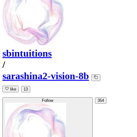
sbintuitions
/
sarashina2-vision-8b
like
13
Follow
354