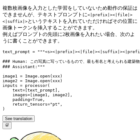
複数枚画像を入力とした学習をしていないため動作の保証は
できませんが、テキストプロンプトに
<|prefix|><|file|>
というテキストを入れていただければその位置に
<|suffix|>
画像トークンを挿入することができます。
例えばプロンプトの先頭に2枚画像を入れたい場合、次のよ
うに書くことができます。
text_prompt = 
"""<s><|prefix|><|file|><|suffix|><|prefi
### Human: この写真に写っているもので、最も有名と考えられる建
### Assistant:"""
image1 = Image.
open
(xxx)

image2 = Image.
open
(xxx)

inputs = processor(

    text=[text_prompt],

    images=[image1, image2],

    padding=
True
,

    return_tensors=
"pt"
,

See translation