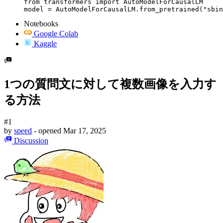
from transformers import AutoModelForCausalLM

model = AutoModelForCausalLM.from_pretrained("sbin
Notebooks
Google Colab
Kaggle
1つの質問文に対して複数画像を入力す
る方法
#1
by
speed
- opened
Mar 17, 2025
Discussion