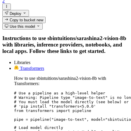
2
Deploy
Copy to bucket
new
Use this model
Instructions to use sbintuitions/sarashina2-vision-8b
with libraries, inference providers, notebooks, and
local apps. Follow these links to get started.
Libraries
Transformers
How to use sbintuitions/sarashina2-vision-8b with
Transformers:
# Use a pipeline as a high-level helper

# Warning: Pipeline type "image-to-text" is no lon
# You must load the model directly (see below) or 
# 'pip install "transformers<5.0.0'

from transformers import pipeline

pipe = pipeline("image-to-text", model="sbintuitio
# Load model directly
