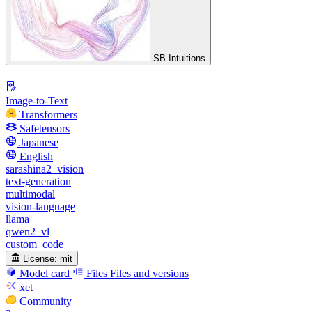
SB Intuitions
Image-to-Text
Transformers
Safetensors
Japanese
English
sarashina2_vision
text-generation
multimodal
vision-language
llama
qwen2_vl
custom_code
License:
mit
Model card
Files
Files and versions
xet
Community