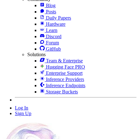
Blog
Posts
Daily Papers
Hardware
Learn
Discord
Forum
GitHub
Solutions
Team & Enterprise
Hugging Face PRO
Enterprise Support
Inference Providers
Inference Endpoints
Storage Buckets
Log In
Sign Up