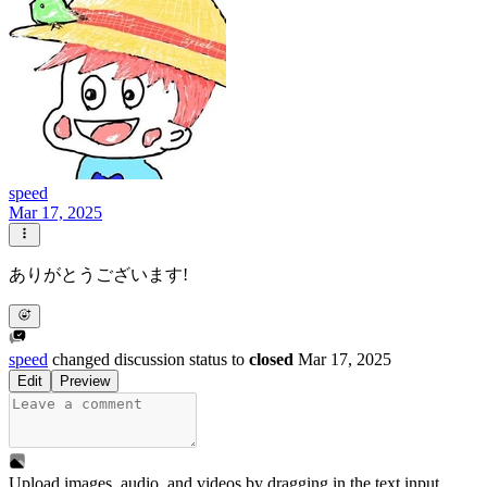
speed
Mar 17, 2025
ありがとうございます!
speed
changed discussion status to
closed
Mar 17, 2025
Edit
Preview
Upload images, audio, and videos by dragging in the text input,