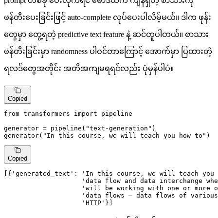
prompt တစ်ခု ပေးလိုက်ရင် မော်ဒယ်က ကျန်ရှိတဲ့ စာသားကို
ဖန်တီးပေးခြင်းဖြင့် auto-complete လုပ်ပေးပါလိမ့်မယ်။ ဒါက ဖုန်း
တွေမှာ တွေ့ရတဲ့ predictive text feature နဲ့ ဆင်တူပါတယ်။ စာသား
ဖန်တီးခြင်းမှာ randomness ပါဝင်တာကြောင့် အောက်မှာ ပြထားတဲ့
ရလဒ်တွေအတိုင်း အတိအကျမရရင်လည်း ပုံမှန်ပါပဲ။
Copied
from
 transformers 
import
 pipeline

generator = pipeline(
"text-generation"
)

generator(
"In this course, we will teach you how to"
)
Copied
[{
'generated_text'
: 
'In this course, we will teach you 
'data flow and data interchange whe
'will be working with one or more o
'data flows — data flows of various
'HTTP'
}]