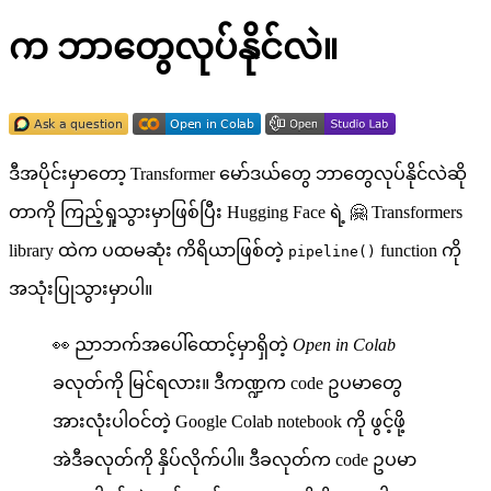
က ဘာတွေလုပ်နိုင်လဲ။
ဒီအပိုင်းမှာတော့ Transformer မော်ဒယ်တွေ ဘာတွေလုပ်နိုင်လဲဆို
တာကို ကြည့်ရှုသွားမှာဖြစ်ပြီး Hugging Face ရဲ့ 🤗 Transformers
library ထဲက ပထမဆုံး ကိရိယာဖြစ်တဲ့
function ကို
pipeline()
အသုံးပြုသွားမှာပါ။
👀 ညာဘက်အပေါ်ထောင့်မှာရှိတဲ့
Open in Colab
ခလုတ်ကို မြင်ရလား။ ဒီကဏ္ဍက code ဥပမာတွေ
အားလုံးပါဝင်တဲ့ Google Colab notebook ကို ဖွင့်ဖို့
အဲဒီခလုတ်ကို နှိပ်လိုက်ပါ။ ဒီခလုတ်က code ဥပမာ