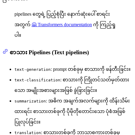
pipelines တွေရဲ့ ပြည့်စုံပြီး နောက်ဆုံးပေါ် စာရင်း
အတွက်
🤗 Transformers documentation
ကို ကြည့်ရှု
ပါ။
စာသား Pipelines (Text pipelines)
: prompt တစ်ခုမှ စာသားကို ဖန်တီးခြင်း။
text-generation
: စာသားကို ကြိုတင်သတ်မှတ်ထား
text-classification
သော အမျိုးအစားများအဖြစ် ခွဲခြားခြင်း။
: အဓိက အချက်အလက်များကို ထိန်းသိမ်း
summarization
ထားရင်း စာသားတစ်ခုကို ပိုမိုတိုတောင်းသော ပုံစံအဖြစ်
ပြုလုပ်ခြင်း။
: စာသားတစ်ခုကို ဘာသာစကားတစ်ခုမှ
translation