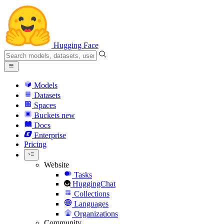
Hugging Face
Models
Datasets
Spaces
Buckets
new
Docs
Enterprise
Pricing
Website
Tasks
HuggingChat
Collections
Languages
Organizations
Community