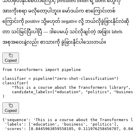
သတ်မှတ်နိုင်စေတာကြောင့် pretrained model ရဲ့ labels တွေကို
အားကိုးစရာ မလိုတော့ပါဘူး။ မော်ဒယ်က စာကြောင်းတစ်
ကြောင်းကို positive သို့မဟုတ် negative လို့ ဘယ်လိုခွဲခြားနိုင်လဲဆို
တာ သင်မြင်ပြီးပါပြီ — ဒါပေမယ့် သင်လိုချင်တဲ့ အခြား labels
အစုအဝေးနဲ့လည်း စာသားကို ခွဲခြားနိုင်ပါသေးတယ်။
Copied
from
 transformers 
import
 pipeline

classifier = pipeline(
"zero-shot-classification"
)

classifier(

"This is a course about the Transformers library"
,

    candidate_labels=[
"education"
, 
"politics"
, 
"busines
)
Copied
{
'sequence'
: 
'This is a course about the Transformers l
'labels'
: [
'education'
, 
'business'
, 
'politics'
],

'scores'
: [
0.8445963859558105
, 
0.111976258456707
, 
0.04