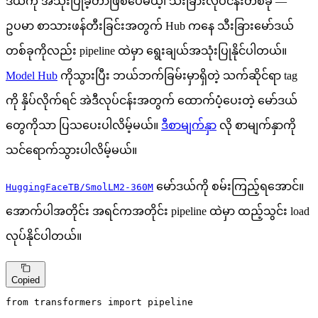
ဒယ်ကို အသုံးပြုခဲ့တာဖြစ်ပေမယ့်၊ သီးခြားလုပ်ငန်းတစ်ခု —
ဥပမာ စာသားဖန်တီးခြင်းအတွက် Hub ကနေ သီးခြားမော်ဒယ်
တစ်ခုကိုလည်း pipeline ထဲမှာ ရွေးချယ်အသုံးပြုနိုင်ပါတယ်။
Model Hub
ကိုသွားပြီး ဘယ်ဘက်ခြမ်းမှာရှိတဲ့ သက်ဆိုင်ရာ tag
ကို နှိပ်လိုက်ရင် အဲဒီလုပ်ငန်းအတွက် ထောက်ပံ့ပေးတဲ့ မော်ဒယ်
တွေကိုသာ ပြသပေးပါလိမ့်မယ်။
ဒီစာမျက်နှာ
လို စာမျက်နှာကို
သင်ရောက်သွားပါလိမ့်မယ်။
မော်ဒယ်ကို စမ်းကြည့်ရအောင်။
HuggingFaceTB/SmolLM2-360M
အောက်ပါအတိုင်း အရင်ကအတိုင်း pipeline ထဲမှာ ထည့်သွင်း load
လုပ်နိုင်ပါတယ်။
Copied
from
 transformers 
import
 pipeline
