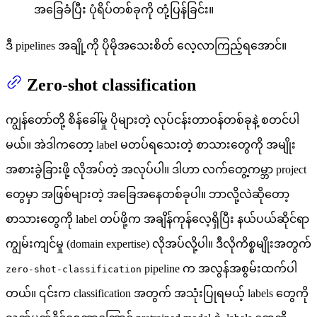
အခြေခံပြီး ပုံရိပ်တစ်ခုကို တုံ့ပြန်ခြင်း။
ဒီ pipelines အချို့ကို ပိုမိုအသေးစိတ် လေ့လာကြည့်ရအောင်။
Zero-shot classification
ကျွန်တော်တို့ စိန်ခေါ်မှု ပိုများတဲ့ လုပ်ငန်းတာဝန်တစ်ခုနဲ့ စတင်ပါ
မယ်။ အဲဒါကတော့ label မတပ်ရသေးတဲ့ စာသားတွေကို အမျိုး
အစားခွဲခြားဖို့ လိုအပ်တဲ့ အလုပ်ပါ။ ဒါဟာ လက်တွေ့ကမ္ဘာ project
တွေမှာ အဖြစ်များတဲ့ အခြေအနေတစ်ခုပါ။ ဘာလို့လဲဆိုတော့
စာသားတွေကို label တပ်ဖို့က အချိန်ကုန်လေ့ရှိပြီး နယ်ပယ်ဆိုင်ရာ
ကျွမ်းကျင်မှု (domain expertise) လိုအပ်လို့ပါ။ ဒီလိုကိစ္စမျိုးအတွက်
pipeline က အလွန်အစွမ်းထက်ပါ
zero-shot-classification
တယ်။ ၎င်းက classification အတွက် အသုံးပြုရမယ့် labels တွေကို