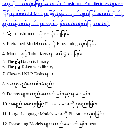
တွေကို ဘယ်လိုဖြေရှင်းပေးလဲ။
Transformer Architectures များ
အ
မြန်ဉာဏ်စမ်း
LLMs များဖြင့် မှန်းဆတွက်ချက်ခြင်း။
ဘက်လိုက်မှု
နှင့် ကန့်သတ်ချက်များ
အနှစ်ချုပ်
အသိအမှတ်ပြု စာမေးပွဲ
2. 🤗 Transformers ကို အသုံးပြုခြင်း
3. Pretrained Model တစ်ခုကို Fine-tuning လုပ်ခြင်း
4. Models နှင့် Tokenizers များကို မျှဝေခြင်း
5. The 🤗 Datasets library
6. The 🤗 Tokenizers library
7. Classical NLP Tasks များ
8. အကူအညီတောင်းခံနည်း
9. Demos များ တည်ဆောက်ခြင်းနှင့် မျှဝေခြင်း
10. အရည်အသွေးမြင့် Datasets များကို စုစည်းခြင်း
11. Large Language Models များကို Fine-tune လုပ်ခြင်း
12. Reasoning Models များ တည်ဆောက်ခြင်း
new