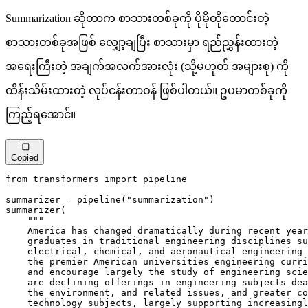
Summarization ဆိုတာက စာသားတစ်ခုကို ပိုမိုတိုတောင်းတဲ့
စာသားတစ်ခုအဖြစ် လျှော့ချပြီး စာသားမှာ ရည်ညွှန်းထားတဲ့
အရေးကြီးတဲ့ အချက်အလက်အားလုံး (သို့မဟုတ် အများစု) ကို
ထိန်းသိမ်းထားတဲ့ လုပ်ငန်းတာဝန် ဖြစ်ပါတယ်။ ဥပမာတစ်ခုကို
ကြည့်ရအောင်။
Copied
from
 transformers 
import
 pipeline

summarizer = pipeline(
"summarization"
)

summarizer(

"""

    America has changed dramatically during recent year
    graduates in traditional engineering disciplines su
    electrical, chemical, and aeronautical engineering 
    the premier American universities engineering curri
    and encourage largely the study of engineering scie
    are declining offerings in engineering subjects dea
    the environment, and related issues, and greater co
    technology subjects, largely supporting increasingl