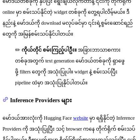
မော်ဒယ်တစ်ခုကို နှိပ်ပြီး ရွေးချယ်လိုက်တာနဲ့ ၎င်းကို တိုက်ရိုက်
online မှာ စမ်းသပ်နိုင်တဲ့ widget တစ်ခုကို တွေ့ရပါလိမ့်မယ်။ ဒီ
နည်းနဲ့ မော်ဒယ်ကို download မလုပ်ခင်မှာ ၎င်းရဲ့စွမ်းဆောင်ရည်
တွေကို အမြန်စမ်းသပ်နိုင်ပါတယ်။
✏️
ကိုယ်တိုင် စမ်းကြည့်ပါဦး။
အခြားဘာသာစကား
တစ်ခုအတွက် text generation မော်ဒယ်တစ်ခုကို ရှာဖွေ
ဖို့ filters တွေကို အသုံးပြုပါ။ widget နဲ့ စမ်းသပ်ပြီး
pipeline ထဲမှာ အသုံးပြုနိုင်ပါတယ်။
Inference Providers များ
မော်ဒယ်အားလုံးကို Hugging Face
website
မှာ ရရှိနိုင်တဲ့ Inference
Providers ကို အသုံးပြုပြီး သင့် browser ကနေ တိုက်ရိုက် စမ်းသပ်
နိုင်ပါတယ်။ ဒီစာမျက်နှာမှာ စိတ်ကြိုက်စာသားထည့်သွင်းပြီး မော်