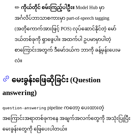
✏️
ကိုယ်တိုင် စမ်းကြည့်ပါဦး။
Model Hub မှာ
အင်္ဂလိပ်ဘာသာစကားမှာ part-of-speech tagging
(အတိုကောက်အားဖြင့် POS) လုပ်ဆောင်နိုင်တဲ့ မော်
ဒယ်တစ်ခုကို ရှာဖွေပါ။ အထက်ပါ ဥပမာမှာပါတဲ့
စာကြောင်းအတွက် ဒီမော်ဒယ်က ဘာကို ခန့်မှန်းပေးမ
လဲ။
မေးခွန်းဖြေဆိုခြင်း (Question
answering)
pipeline ကတော့ ပေးထားတဲ့
question-answering
အကြောင်းအရာတစ်ခုကနေ အချက်အလက်တွေကို အသုံးပြုပြီး
မေးခွန်းတွေကို ဖြေပေးပါတယ်။