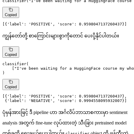
classifier(
"I've been waiting for a HuggingFace course 
Copied
[{
'label'
: 
'POSITIVE'
, 
'score'
: 
0.9598047137260437
}]
ကျွန်တော်တို့ စာကြောင်းများစွာကိုတောင် ပေးပို့နိုင်ပါတယ်။
Copied
classifier(

    [
"I've been waiting for a HuggingFace course my who
)
Copied
[{
'label'
: 
'POSITIVE'
, 
'score'
: 
0.9598047137260437
},

 {
'label'
: 
'NEGATIVE'
, 
'score'
: 
0.9994558095932007
}]
ပုံမှန်အားဖြင့် ဒီ pipeline ဟာ အင်္ဂလိပ်ဘာသာစကားမှာ sentiment
analysis အတွက် fine-tune လုပ်ထားတဲ့ သီးခြား pretrained model
တစ်ခုကို ရွေးချယ်ပေးပါတယ်။
object ကို ဖန်တီးတဲ့
classifier