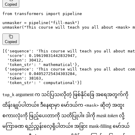
Copied
from
 transformers 
import
 pipeline

unmasker = pipeline(
"fill-mask"
)

unmasker(
"This course will teach you all about <mask> m
Copied
[{
'sequence'
: 
'This course will teach you all about mat
'score'
: 
0.19619831442832947
,

'token'
: 
30412
,

'token_str'
: 
' mathematical'
},

 {
'sequence'
: 
'This course will teach you all about com
'score'
: 
0.04052725434303284
,

'token'
: 
38163
,

'token_str'
: 
' computational'
}]
argument က သင်ပြသ၊လိုတဲ့ ဖြစ်နိုင်ခြေ အရေအတွက်ကို
top_k
ထိန်းချုပ်ပါတယ်။ ဒီနေရာမှာ မော်ဒယ်က
ဆိုတဲ့ အထူး
<mask>
စကားလုံးကို ဖြည့်ပေးတာကို သတိပြုပါ။ ဒါကို
mask token
လို့
မကြာခဏ ရည်ညွှန်းလေ့ရှိပါတယ်။ အခြား mask-filling မော်ဒယ်