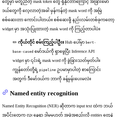
တွေမှာ မတူညီတဲ့ mask token တွေ ရှိနိုင်တာကြောင့် အခြားမော်
ဒယ်တွေကို လေ့လာတဲ့အခါ မှန်ကန်တဲ့ mask word ကို အမြဲ
စစ်ဆေးတာ ကောင်းပါတယ်။ စစ်ဆေးဖို့ နည်းလမ်းတစ်ခုကတော့
widget မှာ အသုံးပြုထားတဲ့ mask word ကို ကြည့်တာပါပဲ။
✏️
ကိုယ်တိုင် စမ်းကြည့်ပါဦး။
Hub ပေါ်မှာ
bert-
မော်ဒယ်ကို ရှာဖွေပြီး Inference API
base-cased
widget မှာ ၎င်းရဲ့ mask word ကို ခွဲခြားသတ်မှတ်ပါ။
ကျွန်တော်တို့ရဲ့
ဥပမာမှာပါတဲ့ စာကြောင်း
pipeline
အတွက် ဒီမော်ဒယ်က ဘာကို ခန့်မှန်းပေးမလဲ။
Named entity recognition
Named Entity Recognition (NER) ဆိုတာက input text ထဲက ဘယ်
အပိုင်းတွေက လူ၊ နေရာ ဒါမှမဟုတ် အဖွဲ့အစည်းလို entities တွေနဲ့