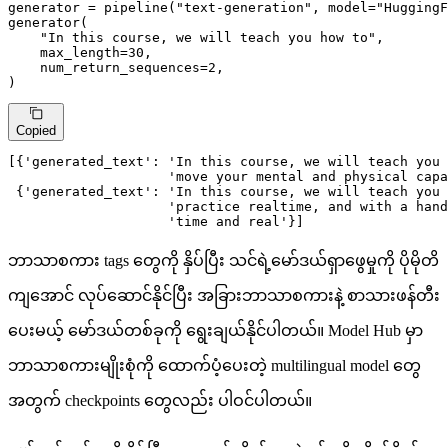
generator = pipeline(
"text-generation"
, model=
"HuggingF
generator(

"In this course, we will teach you how to"
,

    max_length=
30
,

    num_return_sequences=
2
,

)
Copied
[{
'generated_text'
: 
'In this course, we will teach you 
'move your mental and physical capa
 {
'generated_text'
: 
'In this course, we will teach you 
'practice realtime, and with a hand
'time and real'
}]
ဘာသာစကား tags တွေကို နှိပ်ပြီး သင်ရဲ့မော်ဒယ်ရှာဖွေမှုကို ပိုမိုတိ
ကျအောင် လုပ်ဆောင်နိုင်ပြီး အခြားဘာသာစကားနဲ့ စာသားဖန်တီး
ပေးမယ့် မော်ဒယ်တစ်ခုကို ရွေးချယ်နိုင်ပါတယ်။ Model Hub မှာ
ဘာသာစကားမျိုးစုံကို ထောက်ပံ့ပေးတဲ့ multilingual model တွေ
အတွက် checkpoints တွေလည်း ပါဝင်ပါတယ်။