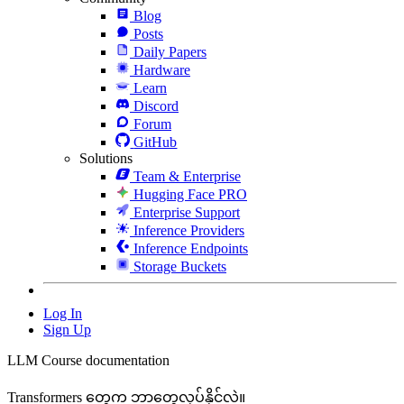
Blog
Posts
Daily Papers
Hardware
Learn
Discord
Forum
GitHub
Solutions
Team & Enterprise
Hugging Face PRO
Enterprise Support
Inference Providers
Inference Endpoints
Storage Buckets
Log In
Sign Up
LLM Course documentation
Transformers တွေက ဘာတွေလုပ်နိုင်လဲ။