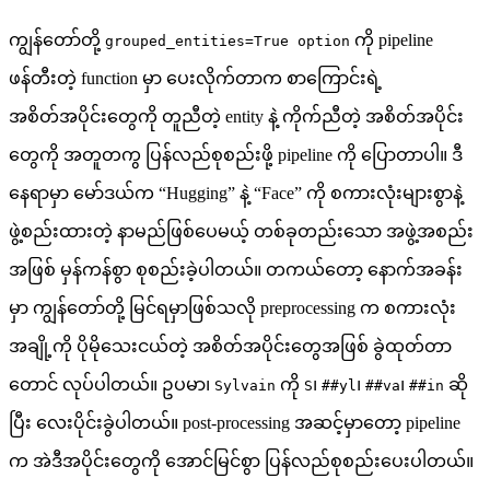
ကျွန်တော်တို့
ကို pipeline
grouped_entities=True option
ဖန်တီးတဲ့ function မှာ ပေးလိုက်တာက စာကြောင်းရဲ့
အစိတ်အပိုင်းတွေကို တူညီတဲ့ entity နဲ့ ကိုက်ညီတဲ့ အစိတ်အပိုင်း
တွေကို အတူတကွ ပြန်လည်စုစည်းဖို့ pipeline ကို ပြောတာပါ။ ဒီ
နေရာမှာ မော်ဒယ်က “Hugging” နဲ့ “Face” ကို စကားလုံးများစွာနဲ့
ဖွဲ့စည်းထားတဲ့ နာမည်ဖြစ်ပေမယ့် တစ်ခုတည်းသော အဖွဲ့အစည်း
အဖြစ် မှန်ကန်စွာ စုစည်းခဲ့ပါတယ်။ တကယ်တော့ နောက်အခန်း
မှာ ကျွန်တော်တို့ မြင်ရမှာဖြစ်သလို preprocessing က စကားလုံး
အချို့ကို ပိုမိုသေးငယ်တဲ့ အစိတ်အပိုင်းတွေအဖြစ် ခွဲထုတ်တာ
တောင် လုပ်ပါတယ်။ ဥပမာ၊
ကို
၊
၊
၊
ဆို
Sylvain
S
##yl
##va
##in
ပြီး လေးပိုင်းခွဲပါတယ်။ post-processing အဆင့်မှာတော့ pipeline
က အဲဒီအပိုင်းတွေကို အောင်မြင်စွာ ပြန်လည်စုစည်းပေးပါတယ်။