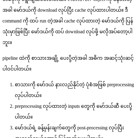
အခါ မော်ဒယ်ကို download လုပ်ပြီး cache လုပ်ထားပါတယ်။ ဒီ
command ကို ထပ် run တဲ့အခါ cache လုပ်ထားတဲ့ မော်ဒယ်ကို ပြန်
သုံးမှာဖြစ်ပြီး မော်ဒယ်ကို ထပ် download လုပ်ဖို့ မလိုအပ်တော့ပါ
ဘူး။
pipeline ထဲကို စာသားအချို့ ပေးပို့တဲ့အခါ အဓိက အဆင့်သုံးဆင့်
ပါဝင်ပါတယ်။
စာသားကို မော်ဒယ် နားလည်နိုင်တဲ့ ပုံစံအဖြစ် preprocessing
လုပ်ပါတယ်။
preprocessing လုပ်ထားတဲ့ inputs တွေကို မော်ဒယ်ဆီ ပေးပို့
ပါတယ်။
မော်ဒယ်ရဲ့ ခန့်မှန်းချက်တွေကို post-processing လုပ်ပြီး