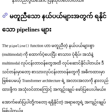
နားလည်လွယ်အောင် ပြန်ထုတ်ပေးပါတယ်။
မတူညီသော နယ်ပယ်များအတွက် ရနိုင်
သော pipelines များ
The
function ဟာ မတူညီတဲ့ နယ်ပယ်များစွာ
pipeline()
(multimodal) ကို ထောက်ပံ့ပေးပြီး စာသား၊ ပုံရိပ်၊ အသံနဲ့
multimodal လုပ်ငန်းတာဝန်တွေအထိ လုပ်ဆောင်နိုင်ပါတယ်။ ဒီ
သင်တန်းမှာတော့ စာသားလုပ်ငန်းတာဝန်တွေကို အဓိကထားမှာ
ဖြစ်ပေမယ့် Transformer architecture ရဲ့ အလားအလာကို နားလည်
ထားဖို့က အသုံးဝင်တာကြောင့် အကျဉ်းချုပ် ဖော်ပြပေးပါမယ်။
အောက်ဖော်ပြပါတို့ကတော့ ရရှိနိုင်တဲ့ အရာတွေရဲ့ အကျဉ်းချုပ်
ဖြစ်ပါတယ်။