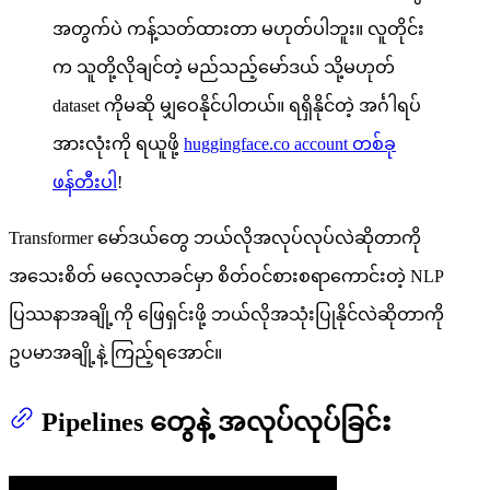
အတွက်ပဲ ကန့်သတ်ထားတာ မဟုတ်ပါဘူး။ လူတိုင်း
က သူတို့လိုချင်တဲ့ မည်သည့်မော်ဒယ် သို့မဟုတ်
dataset ကိုမဆို မျှဝေနိုင်ပါတယ်။ ရရှိနိုင်တဲ့ အင်္ဂါရပ်
အားလုံးကို ရယူဖို့
huggingface.co account တစ်ခု
ဖန်တီးပါ
!
Transformer မော်ဒယ်တွေ ဘယ်လိုအလုပ်လုပ်လဲဆိုတာကို
အသေးစိတ် မလေ့လာခင်မှာ စိတ်ဝင်စားစရာကောင်းတဲ့ NLP
ပြဿနာအချို့ကို ဖြေရှင်းဖို့ ဘယ်လိုအသုံးပြုနိုင်လဲဆိုတာကို
ဥပမာအချို့နဲ့ ကြည့်ရအောင်။
Pipelines တွေနဲ့ အလုပ်လုပ်ခြင်း