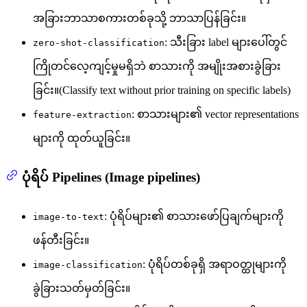
အခြားဘာသာစကားတစ်ခုသို့ ဘာသာပြန်ခြင်း။
: သီးခြား label များပေါ်တွင်
zero-shot-classification
ကြိုတင်လေ့ကျင့်မှုမရှိဘဲ စာသားကို အမျိုးအစားခွဲခြား
ခြင်း။(Classify text without prior training on specific labels)
: စာသားများ၏ vector representations
feature-extraction
များကို ထုတ်ယူခြင်း။
ပုံရိပ် Pipelines (Image pipelines)
: ပုံရိပ်များ၏ စာသားဖော်ပြချက်များကို
image-to-text
ဖန်တီးခြင်း။
: ပုံရိပ်တစ်ခုရှိ အရာဝတ္ထုများကို
image-classification
ခွဲခြားသတ်မှတ်ခြင်း။