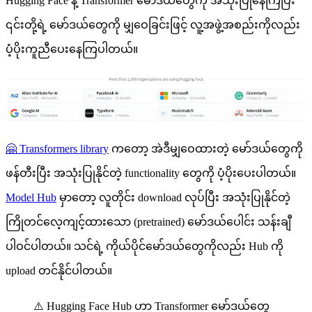
Hugging Face နဲ့ Transformer မော်ဒယ်တွေကို အသုံးပြုနေကြပြီး
၎င်းတို့ရဲ့ မော်ဒယ်တွေကို မျှဝေခြင်းဖြင့် လူ့အဖွဲ့အစည်းကိုလည်း
ပံ့ပိုးကူညီပေးနေကြပါတယ်။
🤗 Transformers library
ကတော့ အဲဒီမျှဝေထားတဲ့ မော်ဒယ်တွေကို
ဖန်တီးပြီး အသုံးပြုနိုင်တဲ့ functionality တွေကို ပံ့ပိုးပေးပါတယ်။
Model Hub
မှာတော့ လူတိုင်း download လုပ်ပြီး အသုံးပြုနိုင်တဲ့
ကြိုတင်လေ့ကျင့်ထားသော (pretrained) မော်ဒယ်ပေါင်း သန်းချီ
ပါဝင်ပါတယ်။ သင်ရဲ့ ကိုယ်ပိုင်မော်ဒယ်တွေကိုလည်း Hub ကို
upload တင်နိုင်ပါတယ်။
⚠️ Hugging Face Hub ဟာ Transformer မော်ဒယ်တွေ