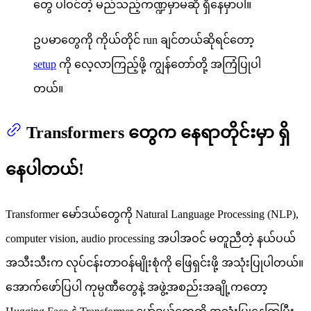
တွေ ပါဝင်တဲ့ မည်သည့်ကဏ္ဍမှာမဆို ရှိနေမှာပါ။
ဥပမာတွေကို ကိုယ်တိုင် run ချင်တယ်ဆိုရင်တော့
setup
ကို လေ့လာကြည့်ဖို့ ကျွန်တော်တို့ အကြံပြုပါ
တယ်။
Transformers တွေက နေရာတိုင်းမှာ ရှိ
နေပါတယ်!
Transformer မော်ဒယ်တွေကို Natural Language Processing (NLP),
computer vision, audio processing အပါအဝင် မတူညီတဲ့ နယ်ပယ်
အသီးသီးက လုပ်ငန်းတာဝန်မျိုးစုံကို ဖြေရှင်းဖို့ အသုံးပြုပါတယ်။
အောက်ဖော်ပြပါ ကုမ္ပဏီတွေနဲ့ အဖွဲ့အစည်းအချို့ကတော့