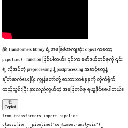
🤗 Transformers library ရဲ့ အခြေခံအကျဆုံး object ကတော့
function ဖြစ်ပါတယ်။ ၎င်းက မော်ဒယ်တစ်ခုကို ၎င်း
pipeline()
ရဲ့ လိုအပ်တဲ့ preprocessing နဲ့ postprocessing အဆင့်တွေနဲ့
ချိတ်ဆက်ပေးပြီး ကျွန်တော်တို့ စာသားတစ်ခုခုကို တိုက်ရိုက်
ထည့်သွင်းပြီး နားလည်လွယ်တဲ့ အဖြေတစ်ခု ရယူနိုင်စေပါတယ်။
Copied
from
 transformers 
import
 pipeline

classifier = pipeline(
"sentiment-analysis"
)
