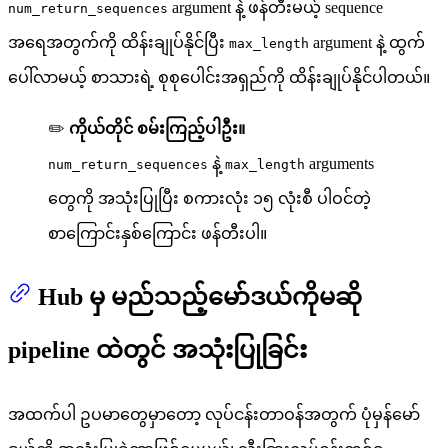
argument နဲ့ ဖန်တီးမယ့် sequence
num_return_sequences
အရေအတွက်ကို ထိန်းချုပ်နိုင်ပြီး
argument နဲ့ ထွက်
max_length
ပေါ်လာမယ့် စာသားရဲ့ စုစုပေါင်းအရှည်ကို ထိန်းချုပ်နိုင်ပါတယ်။
✏️
ကိုယ်တိုင် စမ်းကြည့်ပါဦး။
နဲ့
arguments
num_return_sequences
max_length
တွေကို အသုံးပြုပြီး စကားလုံး ၁၅ လုံးစီ ပါဝင်တဲ့
စာကြောင်းနှစ်ကြောင်း ဖန်တီးပါ။
Hub မှ မည်သည့်မော်ဒယ်ကိုမဆို
pipeline ထဲတွင် အသုံးပြုခြင်း
အထက်ပါ ဥပမာတွေမှာတော့ လုပ်ငန်းတာဝန်အတွက် ပုံမှန်မော်