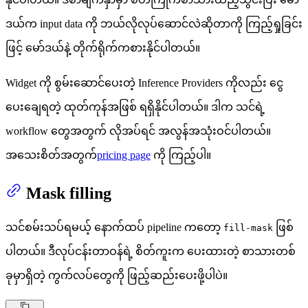
ဒယ်က input data ကို ဘယ်လိုလုပ်ဆောင်လဲဆိုတာကို ကြည့်ရှုခြင်း
ဖြင့် မော်ဒယ်နဲ့ တိုက်ရိုက်ကစားနိုင်ပါတယ်။
Widget ကို စွမ်းဆောင်ပေးတဲ့ Inference Providers ကိုလည်း ငွေ
ပေးချေရတဲ့ ထုတ်ကုန်အဖြစ် ရရှိနိုင်ပါတယ်။ ဒါက သင်ရဲ့
workflow တွေအတွက် လိုအပ်ရင် အလွန်အသုံးဝင်ပါတယ်။
အသေးစိတ်အတွက်
pricing page
ကို ကြည့်ပါ။
Mask filling
သင်စမ်းသပ်ရမယ့် နောက်ထပ် pipeline ကတော့
ဖြစ်
fill-mask
ပါတယ်။ ဒီလုပ်ငန်းတာဝန်ရဲ့ စိတ်ကူးက ပေးထားတဲ့ စာသားတစ်
ခုမှာရှိတဲ့ ကွက်လပ်တွေကို ဖြည့်ဆည်းပေးဖို့ပါပဲ။