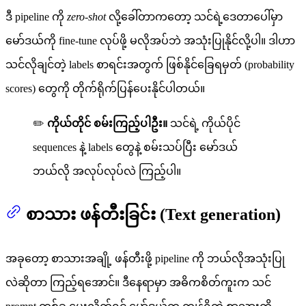
ဒီ pipeline ကို
zero-shot
လို့ခေါ်တာကတော့ သင်ရဲ့ဒေတာပေါ်မှာ
မော်ဒယ်ကို fine-tune လုပ်ဖို့ မလိုအပ်ဘဲ အသုံးပြုနိုင်လို့ပါ။ ဒါဟာ
သင်လိုချင်တဲ့ labels စာရင်းအတွက် ဖြစ်နိုင်ခြေရမှတ် (probability
scores) တွေကို တိုက်ရိုက်ပြန်ပေးနိုင်ပါတယ်။
✏️
ကိုယ်တိုင် စမ်းကြည့်ပါဦး။
သင်ရဲ့ ကိုယ်ပိုင်
sequences နဲ့ labels တွေနဲ့ စမ်းသပ်ပြီး မော်ဒယ်
ဘယ်လို အလုပ်လုပ်လဲ ကြည့်ပါ။
စာသား ဖန်တီးခြင်း (Text generation)
အခုတော့ စာသားအချို့ ဖန်တီးဖို့ pipeline ကို ဘယ်လိုအသုံးပြု
လဲဆိုတာ ကြည့်ရအောင်။ ဒီနေရာမှာ အဓိကစိတ်ကူးက သင်