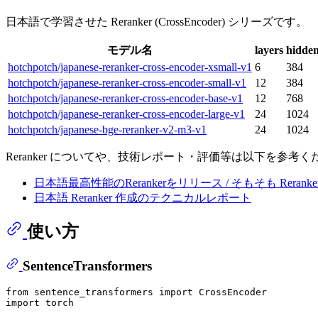
日本語で学習させた Reranker (CrossEncoder) シリーズです。
モデル名
layers
hidden
hotchpotch/japanese-reranker-cross-encoder-xsmall-v1
6
384
hotchpotch/japanese-reranker-cross-encoder-small-v1
12
384
hotchpotch/japanese-reranker-cross-encoder-base-v1
12
768
hotchpotch/japanese-reranker-cross-encoder-large-v1
24
1024
hotchpotch/japanese-bge-reranker-v2-m3-v1
24
1024
Reranker についてや、技術レポート・評価等は以下を参考く
日本語最高性能のRerankerをリリース / そもそも Reranke
日本語 Reranker 作成のテクニカルレポート
使い方
SentenceTransformers
from
 sentence_transformers 
import
import
 torch
