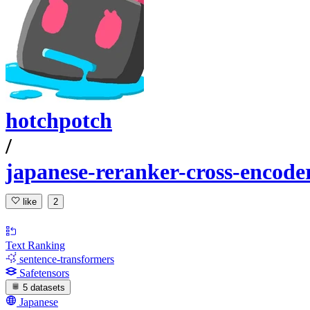
hotchpotch
/
japanese-reranker-cross-encode
like
2
Text Ranking
sentence-transformers
Safetensors
5 datasets
Japanese