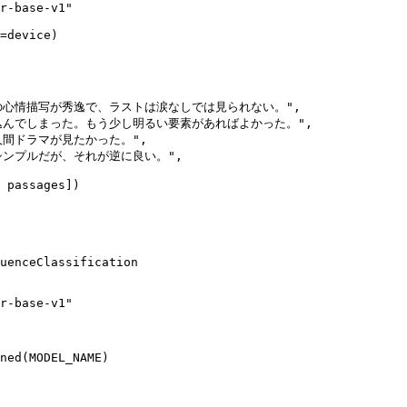
r-base-v1"
の心情描写が秀逸で、ラストは涙なしでは見られない。"
,

込んでしまった。もう少し明るい要素があればよかった。"
,

人間ドラマが見たかった。"
,

シンプルだが、それが逆に良い。"
,

r-base-v1"
ned(MODEL_NAME)
