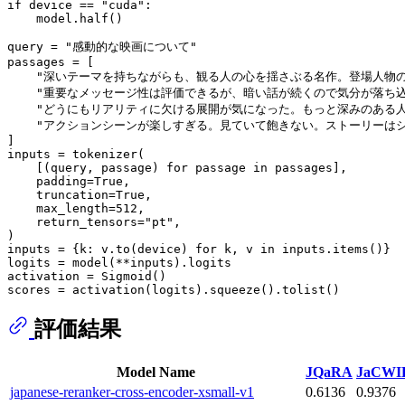
if
 device == 
"cuda"
:

    model.half()

query = 
"感動的な映画について"
passages = [

"深いテーマを持ちながらも、観る人の心を揺さぶる名作。登場人物
"重要なメッセージ性は評価できるが、暗い話が続くので気分が落ち
"どうにもリアリティに欠ける展開が気になった。もっと深みのある
"アクションシーンが楽しすぎる。見ていて飽きない。ストーリーは
]

inputs = tokenizer(

    [(query, passage) 
for
 passage 
in
 passages],

    padding=
True
,

    truncation=
True
,

    max_length=
512
,

    return_tensors=
"pt"
,

)

inputs = {k: v.to(device) 
for
 k, v 
in
 inputs.items()}

logits = model(**inputs).logits

activation = Sigmoid()

評価結果
Model Name
JQaRA
JaCWI
japanese-reranker-cross-encoder-xsmall-v1
0.6136
0.9376