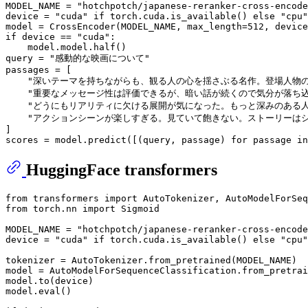
MODEL_NAME = 
"hotchpotch/japanese-reranker-cross-encode
device = 
"cuda"
if
 torch.cuda.is_available() 
else
"cpu"
model = CrossEncoder(MODEL_NAME, max_length=
512
if
 device == 
"cuda"
:

    model.model.half()

query = 
"感動的な映画について"
passages = [

"深いテーマを持ちながらも、観る人の心を揺さぶる名作。登場人物
"重要なメッセージ性は評価できるが、暗い話が続くので気分が落ち
"どうにもリアリティに欠ける展開が気になった。もっと深みのある
"アクションシーンが楽しすぎる。見ていて飽きない。ストーリーは
]

scores = model.predict([(query, passage) 
for
 passage 
in
HuggingFace transformers
from
 transformers 
import
from
 torch.nn 
import
 Sigmoid

MODEL_NAME = 
"hotchpotch/japanese-reranker-cross-encode
device = 
"cuda"
if
 torch.cuda.is_available() 
else
"cpu"
tokenizer = AutoTokenizer.from_pretrained(MODEL_NAME)

model = AutoModelForSequenceClassification.from_pretrai
model.to(device)

model.
eval
()
