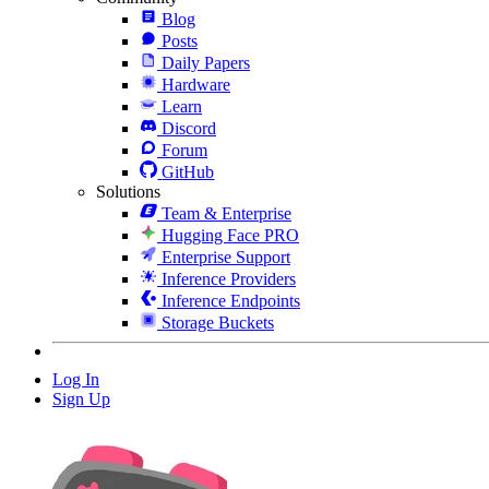
Blog
Posts
Daily Papers
Hardware
Learn
Discord
Forum
GitHub
Solutions
Team & Enterprise
Hugging Face PRO
Enterprise Support
Inference Providers
Inference Endpoints
Storage Buckets
Log In
Sign Up