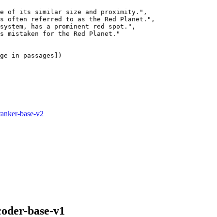
ge in passages])

ranker-base-v2
coder-base-v1