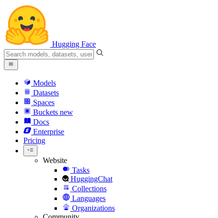
Hugging Face
Models
Datasets
Spaces
Buckets
new
Docs
Enterprise
Pricing
Website
Tasks
HuggingChat
Collections
Languages
Organizations
Community