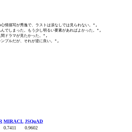
の心情描写が秀逸で、ラストは涙なしでは見られない。"
,

込んでしまった。もう少し明るい要素があればよかった。"
,

人間ドラマが見たかった。"
,

シンプルだが、それが逆に良い。"
,

R
MIRACL
JSQuAD
0.7411
0.9602