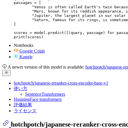
passages = [

	"Venus is often called Earth's twin because of its similar size and proximity.",

	"Mars, known for its reddish appearance, is often referred to as the Red Planet.",

	"Jupiter, the largest planet in our solar system, has a prominent red spot.",

	"Saturn, famous for its rings, is sometimes mistaken for the Red Planet."

]

scores = model.predict([(query, passage) for passa
print(scores)
Notebooks
Google Colab
Kaggle
A newer version of this model is available:
hotchpotch/japanese-re
hotchpotch/japanese-reranker-cross-encoder-base-v1
使い方
SentenceTransformers
HuggingFace transformers
評価結果
ライセンス
hotchpotch/japanese-reranker-cross-en