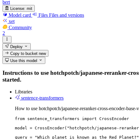
bert
License:
mit
Model card
Files
Files and versions
xet
Community
2
Deploy
Copy to bucket
new
Use this model
Instructions to use hotchpotch/japanese-reranker-cross
started.
Libraries
sentence-transformers
How to use hotchpotch/japanese-reranker-cross-encoder-base-v
from sentence_transformers import CrossEncoder

model = CrossEncoder("hotchpotch/japanese-reranker
query = "Which planet is known as the Red Planet?"
