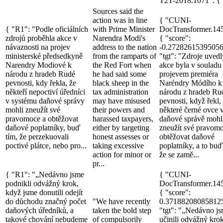
T2T-2018.1071": { "
Sources said the
action was in line
{ "CUNI-
{ "R1": "Podle oficiálních
with Prime Minister
DocTransformer.14
zdrojů proběhla akce v
Narendra Modi's
{ "score":
návaznosti na projev
address to the nation
-0.27282615395056
ministerské předsedkyně
from the ramparts of
"tgt": "Zdroje uvedl
Narendry Modiové k
the Red Fort when
akce byla v souladu
národu z hradeb Rudé
he had said some
projevem premiéra
pevnosti, kdy řekla, že
black sheep in the
Naréndry Módího k
někteří nepoctiví úředníci
tax administration
národu z hradeb Ru
v systému daňové správy
may have misused
pevnosti, když řekl,
mohli zneužít své
their powers and
některé černé ovce 
pravomoce a obtěžovat
harassed taxpayers,
daňové správě mohl
daňové poplatníky, buď
either by targeting
zneužít své pravomo
tím, že perzekuovali
honest assesses or
obtěžovat daňové
poctivé plátce, nebo pro...
taking excessive
poplatníky, a to buď
action for minor or
že se zamě...
pr...
{ "R1": "„Nedávno jsme
{ "CUNI-
podnikli odvážný krok,
DocTransformer.14
když jsme donutili odejít
{ "score":
do důchodu značný počet
"We have recently
0.37188208085812
daňových úředníků, a
taken the bold step
"tgt": "„Nedávno j
takové chování nebudeme
of compulsorily
učinili odvážný kro