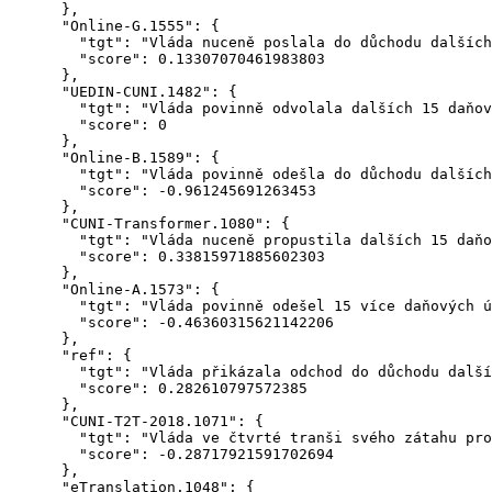
      },

      "Online-G.1555": {

        "tgt": "Vláda nuceně poslala do důchodu dalších
        "score": 0.13307070461983803

      },

      "UEDIN-CUNI.1482": {

        "tgt": "Vláda povinně odvolala dalších 15 daňov
        "score": 0

      },

      "Online-B.1589": {

        "tgt": "Vláda povinně odešla do důchodu dalších
        "score": -0.961245691263453

      },

      "CUNI-Transformer.1080": {

        "tgt": "Vláda nuceně propustila dalších 15 daňo
        "score": 0.33815971885602303

      },

      "Online-A.1573": {

        "tgt": "Vláda povinně odešel 15 více daňových ú
        "score": -0.46360315621142206

      },

      "ref": {

        "tgt": "Vláda přikázala odchod do důchodu další
        "score": 0.282610797572385

      },

      "CUNI-T2T-2018.1071": {

        "tgt": "Vláda ve čtvrté tranši svého zátahu pro
        "score": -0.28717921591702694

      },

      "eTranslation.1048": {
