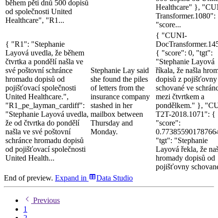
během pěti dnů 500 dopisů
Healthcare" }, "CU
od společnosti United
Transformer.1080":
Healthcare", "R1...
"score...
{ "CUNI-
{ "R1": "Stephanie
DocTransformer.14
Layová uvedla, že během
{ "score": 0, "tgt":
čtvrtka a pondělí našla ve
"Stephanie Layová
své poštovní schránce
Stephanie Lay said
říkala, že našla hro
hromadu dopisů od
she found the piles
dopisů z pojišťovny
pojišťovací společnosti
of letters from the
schované ve schrán
United Healthcare.",
insurance company
mezi čtvrtkem a
"R1_pe_layman_cardiff":
stashed in her
pondělkem." }, "C
"Stephanie Layová uvedla,
mailbox between
T2T-2018.1071": {
že od čtvrtka do pondělí
Thursday and
"score":
našla ve své poštovní
Monday.
0.77385590178766
schránce hromadu dopisů
"tgt": "Stephanie
od pojišťovací společnosti
Layová řekla, že na
United Health...
hromady dopisů od
pojišťovny schované
End of preview.
Expand
in
Data Studio
Previous
1
2