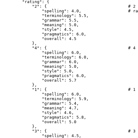
        "rating": {

            "2": {                                 # 2 
                "spelling": 4.0,                   # ra
                "terminology": 5.5,

                "grammar": 5.5,

                "meaning": 5.0,

                "style": 4.5,

                "pragmatics": 6.0,

                "overall": 4.5

            },

            "4": {                                 # 4 
                "spelling": 6.0,

                "terminology": 6.0,

                "grammar": 6.0,

                "meaning": 5.0,

                "style": 5.0,

                "pragmatics": 6.0,

                "overall": 5.7

            },

            "1": {                                 # 1 
                "spelling": 6.0,

                "terminology": 5.9,

                "grammar": 5.4,

                "meaning": 4.7,

                "style": 4.6,

                "pragmatics": 5.8,

                "overall": 5.0

            },

            "3": {                                 # 3 
                "spelling": 4.5,
