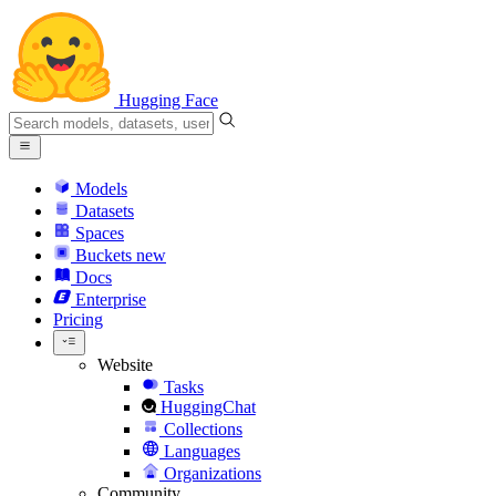
Hugging Face
Models
Datasets
Spaces
Buckets
new
Docs
Enterprise
Pricing
Website
Tasks
HuggingChat
Collections
Languages
Organizations
Community