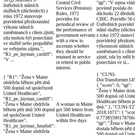
Central Civil
"tgt": "V srpnu vlád
ústředních státních
Services (Pension)
povinně poslala do
službách (důchodech) z
Rules, 1972
důchodu 22 úředník
roku 1972 stanovuje
provides for
CBIC. Pravidlo 56 (
pravidelná přezkoumání
periodical review of
Ústředních pravidel
výkonu státních
the performance of
státní služby (důcho
zaměstnanců s cílem zjistit,
government servants
z roku 1972 stanoví
zda mohou být ponecháni
with a view to
pravidelný přezkum
ve službě nebo propuštěni
ascertain whether
výkonnosti státních
ve veřejném zájmu.",
they should be
zaměstnanců s cíle
"R1_pe_layman_cardiff":
retained in service
zjistit, zda by měli b
"V ...
or retired in public
ponecháni ve sl...
interest.
{ "CUNI-
{ "R1": "Žena v Maine
DocTransformer.14
obdržela během pěti dnů
{ "score": 0, "tgt":
500 dopisů od společnosti
"Žena v Maine dost
United Healthcare",
500 dopisů od Unit
"R1_pe_layman_cardiff":
Healthcare během pě
"Žena v Maine obdržela
A woman in Maine
dnů." }, "CUNI-T2
během pěti dnů 500 dopisů
got 500 letters from
2018.1071": { "scor
od společnosti United
United Healthcare
0.77385590178766
Healthcare",
within five days
"tgt": "Žena v Main
"R1_pe_layman_funafuti":
dostala během pěti 
"Žena v Maine obdržela
500 dopisů od Unit