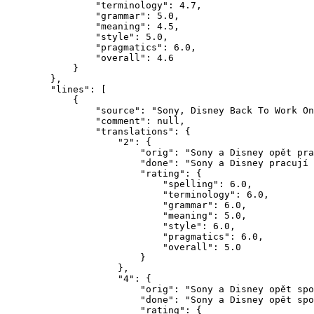
                "terminology": 4.7,

                "grammar": 5.0,

                "meaning": 4.5,

                "style": 5.0,

                "pragmatics": 6.0,

                "overall": 4.6

            }

        },

        "lines": [

            {

                "source": "Sony, Disney Back To Work On
                "comment": null,

                "translations": {

                    "2": {

                        "orig": "Sony a Disney opět pra
                        "done": "Sony a Disney pracují 
                        "rating": {

                            "spelling": 6.0,

                            "terminology": 6.0,

                            "grammar": 6.0,

                            "meaning": 5.0,

                            "style": 6.0,

                            "pragmatics": 6.0,

                            "overall": 5.0

                        }

                    },

                    "4": {

                        "orig": "Sony a Disney opět spo
                        "done": "Sony a Disney opět spo
                        "rating": {
