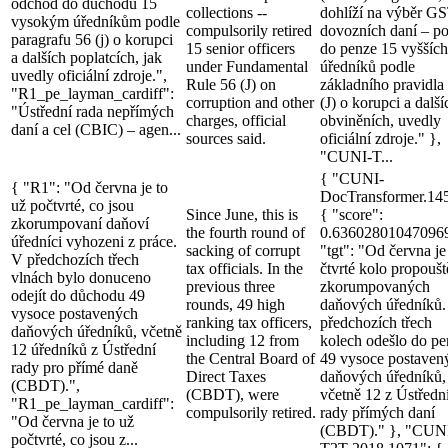
odchod do důchodu 15
collections --
dohlíží na výběr GS
vysokým úředníkům podle
compulsorily retired
dovozních daní – po
paragrafu 56 (j) o korupci
15 senior officers
do penze 15 vyšších
a dalších poplatcích, jak
under Fundamental
úředníků podle
uvedly oficiální zdroje.",
Rule 56 (J) on
základního pravidla
"R1_pe_layman_cardiff":
corruption and other
(J) o korupci a další
"Ústřední rada nepřímých
charges, official
obviněních, uvedly
daní a cel (CBIC) – agen...
sources said.
oficiální zdroje." },
"CUNI-T...
{ "CUNI-
{ "R1": "Od června je to
DocTransformer.14
už počtvrté, co jsou
Since June, this is
{ "score":
zkorumpovaní daňoví
the fourth round of
0.63602801047096
úředníci vyhozeni z práce.
sacking of corrupt
"tgt": "Od června je
V předchozích třech
tax officials. In the
čtvrté kolo propoušt
vlnách bylo donuceno
previous three
zkorumpovaných
odejít do důchodu 49
rounds, 49 high
daňových úředníků.
vysoce postavených
ranking tax officers,
předchozích třech
daňových úředníků, včetně
including 12 from
kolech odešlo do pe
12 úředníků z Ústřední
the Central Board of
49 vysoce postaven
rady pro přímé daně
Direct Taxes
daňových úředníků,
(CBDT).",
(CBDT), were
včetně 12 z Ústředn
"R1_pe_layman_cardiff":
compulsorily retired.
rady přímých daní
"Od června je to už
(CBDT)." }, "CUN
počtvrté, co jsou z...