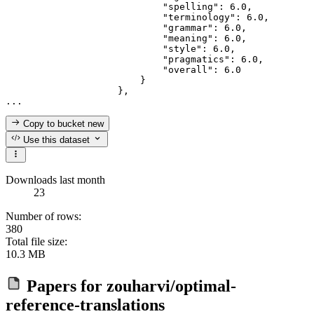
                            "spelling": 6.0,

                            "terminology": 6.0,

                            "grammar": 6.0,

                            "meaning": 6.0,

                            "style": 6.0,

                            "pragmatics": 6.0,

                            "overall": 6.0

                        }

                    },

Copy to bucket
new
Use this dataset
Downloads last month
23
Number of rows:
380
Total file size:
10.3 MB
Papers for
zouharvi/optimal-
reference-translations