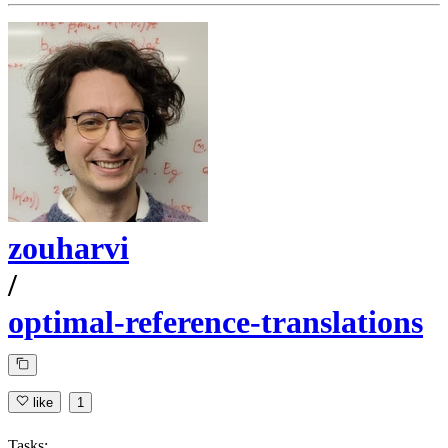
zouharvi
/
optimal-reference-translations
like
1
Tasks: