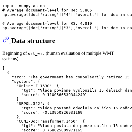
import numpy as np

# Average document-level for R4: 5.865

np.average([doc["rating"]["4"]["overall"] for doc in da
# Average document-level for R3: 4.810

Data structure
Beginning of
(human evaluation of multiple WMT
ort_wmt
systems):
[

  {

    "src": "The government has compulsorily retired 15 
    "systems": {

      "Online-Z.1630": {

        "tgt": "Vláda povinně vysloužila 15 dalších daň
        "score": 0.11005665393442401

      },

      "SRPOL.522": {

        "tgt": "Vláda povinně odvolala dalších 15 daňov
        "score": -0.13950326931169

      },

      "CUNI-DocTransformer.1450": {

        "tgt": "Vláda poslala do penze dalších 15 daňov
        "score": 0.768625609971165
