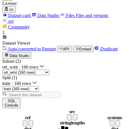
License:
cc
Dataset card
Data Studio
Files
Files and versions
xet
Community
1
Dataset Viewer
Auto-converted
to Parquet
Duplicate
API
Embed
Data Studio
Subset (2)
ort_wmt
·
160 rows
Split (1)
train
·
160 rows
SQL
Console
src
ref
systems
string
lengths
dict
dict