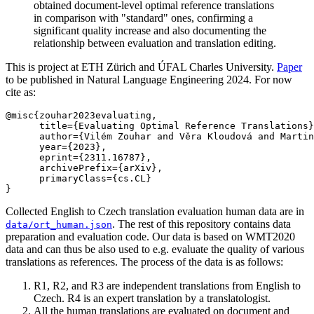
obtained document-level optimal reference translations
in comparison with "standard" ones, confirming a
significant quality increase and also documenting the
relationship between evaluation and translation editing.
This is project at ETH Zürich and ÚFAL Charles University.
Paper
to be published in Natural Language Engineering 2024. For now
cite as:
@misc{zouhar2023evaluating,

      title={Evaluating Optimal Reference Translations}
      author={Vilém Zouhar and Věra Kloudová and Martin
      year={2023},

      eprint={2311.16787},

      archivePrefix={arXiv},

      primaryClass={cs.CL}

Collected English to Czech translation evaluation human data are in
. The rest of this repository contains data
data/ort_human.json
preparation and evaluation code. Our data is based on WMT2020
data and can thus be also used to e.g. evaluate the quality of various
translations as references. The process of the data is as follows:
R1, R2, and R3 are independent translations from English to
Czech. R4 is an expert translation by a translatologist.
All the human translations are evaluated on document and