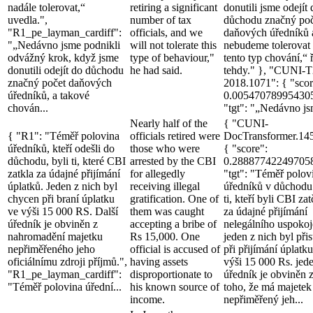
nadále tolerovat,“
retiring a significant
donutili jsme odejít 
uvedla.",
number of tax
důchodu značný poč
"R1_pe_layman_cardiff":
officials, and we
daňových úředníků 
"„Nedávno jsme podnikli
will not tolerate this
nebudeme tolerovat
odvážný krok, když jsme
type of behaviour,"
tento typ chování,“ 
donutili odejít do důchodu
he had said.
tehdy." }, "CUNI-T
značný počet daňových
2018.1071": { "scor
úředníků, a takové
0.00547078995430
chován...
"tgt": "„Nedávno js
Nearly half of the
{ "CUNI-
{ "R1": "Téměř polovina
officials retired were
DocTransformer.14
úředníků, kteří odešli do
those who were
{ "score":
důchodu, byli ti, které CBI
arrested by the CBI
0.28887742249705
zatkla za údajné přijímání
for allegedly
"tgt": "Téměř polov
úplatků. Jeden z nich byl
receiving illegal
úředníků v důchodu
chycen při braní úplatku
gratification. One of
ti, kteří byli CBI zat
ve výši 15 000 RS. Další
them was caught
za údajné přijímání
úředník je obviněn z
accepting a bribe of
nelegálního uspokoj
nahromadění majetku
Rs 15,000. One
jeden z nich byl přis
nepřiměřeného jeho
official is accused of
při přijímání úplatk
oficiálnímu zdroji příjmů.",
having assets
výši 15 000 Rs. jed
"R1_pe_layman_cardiff":
disproportionate to
úředník je obviněn 
"Téměř polovina úřední...
his known source of
toho, že má majetek
income.
nepřiměřený jeh...