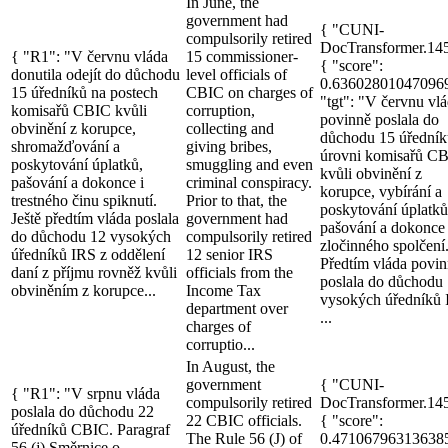
In June, the
government had
{ "CUNI-
compulsorily retired
DocTransformer.14
{ "R1": "V červnu vláda
15 commissioner-
{ "score":
donutila odejít do důchodu
level officials of
0.63602801047096
15 úředníků na postech
CBIC on charges of
"tgt": "V červnu vl
komisařů CBIC kvůli
corruption,
povinně poslala do
obvinění z korupce,
collecting and
důchodu 15 úředník
shromažďování a
giving bribes,
úrovni komisařů C
poskytování úplatků,
smuggling and even
kvůli obvinění z
pašování a dokonce i
criminal conspiracy.
korupce, vybírání a
trestného činu spiknutí.
Prior to that, the
poskytování úplatků
Ještě předtím vláda poslala
government had
pašování a dokonce
do důchodu 12 vysokých
compulsorily retired
zločinného spolčení
úředníků IRS z oddělení
12 senior IRS
Předtím vláda povi
daní z příjmu rovněž kvůli
officials from the
poslala do důchodu
obviněním z korupce...
Income Tax
vysokých úředníků
department over
...
charges of
corruptio...
In August, the
government
{ "CUNI-
{ "R1": "V srpnu vláda
compulsorily retired
DocTransformer.14
poslala do důchodu 22
22 CBIC officials.
{ "score":
úředníků CBIC. Paragraf
The Rule 56 (J) of
0.47106796313638
56 (j) Směrnice o