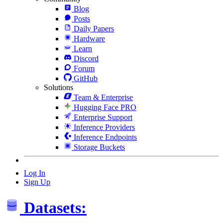
Blog
Posts
Daily Papers
Hardware
Learn
Discord
Forum
GitHub
Solutions
Team & Enterprise
Hugging Face PRO
Enterprise Support
Inference Providers
Inference Endpoints
Storage Buckets
Log In
Sign Up
Datasets: