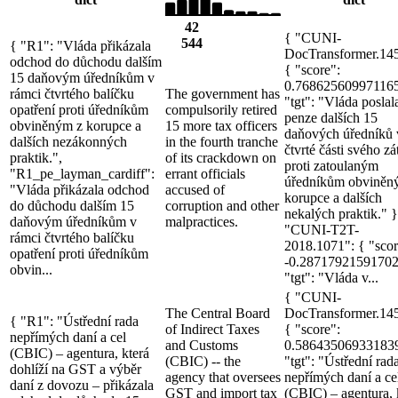
42
{ "CUNI-
544
{ "R1": "Vláda přikázala
DocTransformer.14
odchod do důchodu dalším
{ "score":
15 daňovým úředníkům v
0.768625609971165
rámci čtvrtého balíčku
The government has
"tgt": "Vláda poslal
opatření proti úředníkům
compulsorily retired
penze dalších 15
obviněným z korupce a
15 more tax officers
daňových úředníků 
dalších nezákonných
in the fourth tranche
čtvrté části svého z
praktik.",
of its crackdown on
proti zatoulaným
"R1_pe_layman_cardiff":
errant officials
úředníkům obviněn
"Vláda přikázala odchod
accused of
korupce a dalších
do důchodu dalším 15
corruption and other
nekalých praktik." }
daňovým úředníkům v
malpractices.
"CUNI-T2T-
rámci čtvrtého balíčku
2018.1071": { "scor
opatření proti úředníkům
-0.28717921591702
obvin...
"tgt": "Vláda v...
{ "CUNI-
The Central Board
DocTransformer.14
{ "R1": "Ústřední rada
of Indirect Taxes
{ "score":
nepřímých daní a cel
and Customs
0.58643506933183
(CBIC) – agentura, která
(CBIC) -- the
"tgt": "Ústřední rad
dohlíží na GST a výběr
agency that oversees
nepřímých daní a ce
daní z dovozu – přikázala
GST and import tax
(CBIC) – agentura, 