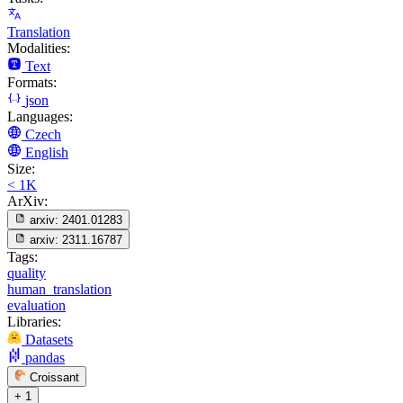
Translation
Modalities:
Text
Formats:
json
Languages:
Czech
English
Size:
< 1K
ArXiv:
arxiv:
2401.01283
arxiv:
2311.16787
Tags:
quality
human_translation
evaluation
Libraries:
Datasets
pandas
Croissant
+ 1