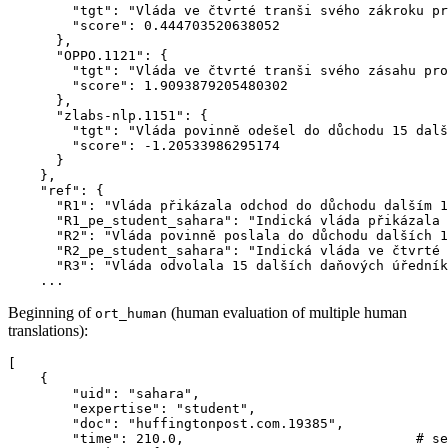
        "tgt": "Vláda ve čtvrté tranši svého zákroku pr
        "score": 0.444703520638052

      },

      "OPPO.1121": {

        "tgt": "Vláda ve čtvrté tranši svého zásahu pro
        "score": 1.9093879205480302

      },

      "zlabs-nlp.1151": {

        "tgt": "Vláda povinně odešel do důchodu 15 dalš
        "score": -1.20533986295174

      }

    },

    "ref": {

      "R1": "Vláda přikázala odchod do důchodu dalším 1
      "R1_pe_student_sahara": "Indická vláda přikázala 
      "R2": "Vláda povinně poslala do důchodu dalších 1
      "R2_pe_student_sahara": "Indická vláda ve čtvrté 
      "R3": "Vláda odvolala 15 dalších daňových úředník
Beginning of
(human evaluation of multiple human
ort_human
translations):
[

    {

        "uid": "sahara",

        "expertise": "student",

        "doc": "huffingtonpost.com.19385",

        "time": 210.0,                             # se