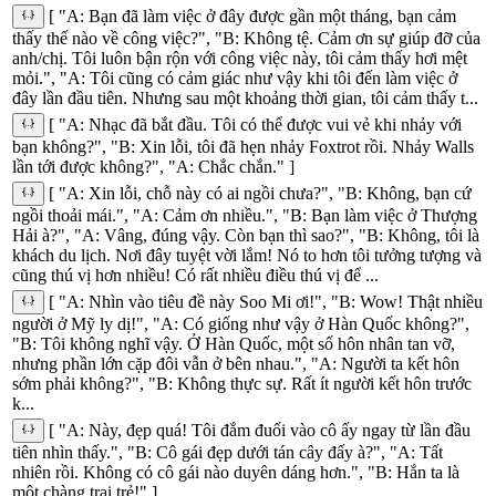
[ "A: Bạn đã làm việc ở đây được gần một tháng, bạn cảm
thấy thế nào về công việc?", "B: Không tệ. Cảm ơn sự giúp đỡ của
anh/chị. Tôi luôn bận rộn với công việc này, tôi cảm thấy hơi mệt
mỏi.", "A: Tôi cũng có cảm giác như vậy khi tôi đến làm việc ở
đây lần đầu tiên. Nhưng sau một khoảng thời gian, tôi cảm thấy t...
[ "A: Nhạc đã bắt đầu. Tôi có thể được vui vẻ khi nhảy với
bạn không?", "B: Xin lỗi, tôi đã hẹn nhảy Foxtrot rồi. Nhảy Walls
lần tới được không?", "A: Chắc chắn." ]
[ "A: Xin lỗi, chỗ này có ai ngồi chưa?", "B: Không, bạn cứ
ngồi thoải mái.", "A: Cảm ơn nhiều.", "B: Bạn làm việc ở Thượng
Hải à?", "A: Vâng, đúng vậy. Còn bạn thì sao?", "B: Không, tôi là
khách du lịch. Nơi đây tuyệt vời lắm! Nó to hơn tôi tưởng tượng và
cũng thú vị hơn nhiều! Có rất nhiều điều thú vị để ...
[ "A: Nhìn vào tiêu đề này Soo Mi ơi!", "B: Wow! Thật nhiều
người ở Mỹ ly dị!", "A: Có giống như vậy ở Hàn Quốc không?",
"B: Tôi không nghĩ vậy. Ở Hàn Quốc, một số hôn nhân tan vỡ,
nhưng phần lớn cặp đôi vẫn ở bên nhau.", "A: Người ta kết hôn
sớm phải không?", "B: Không thực sự. Rất ít người kết hôn trước
k...
[ "A: Này, đẹp quá! Tôi đắm đuối vào cô ấy ngay từ lần đầu
tiên nhìn thấy.", "B: Cô gái đẹp dưới tán cây đấy à?", "A: Tất
nhiên rồi. Không có cô gái nào duyên dáng hơn.", "B: Hắn ta là
một chàng trai trẻ!" ]