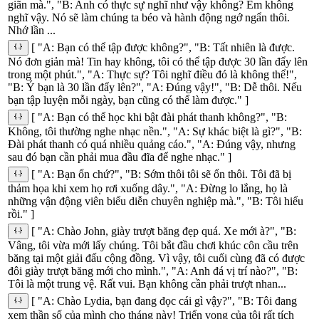
giãn mà.", "B: Anh có thực sự nghĩ như vậy không? Em không
nghĩ vậy. Nó sẽ làm chúng ta béo và hành động ngớ ngẩn thôi.
Nhớ lần ...
[ "A: Bạn có thể tập được không?", "B: Tất nhiên là được.
Nó đơn giản mà! Tin hay không, tôi có thể tập được 30 lần đẩy lên
trong một phút.", "A: Thực sự? Tôi nghĩ điều đó là không thể!",
"B: Ý bạn là 30 lần đẩy lên?", "A: Đúng vậy!", "B: Dễ thôi. Nếu
bạn tập luyện mỗi ngày, bạn cũng có thể làm được." ]
[ "A: Bạn có thể học khi bật đài phát thanh không?", "B:
Không, tôi thường nghe nhạc nền.", "A: Sự khác biệt là gì?", "B:
Đài phát thanh có quá nhiều quảng cáo.", "A: Đúng vậy, nhưng
sau đó bạn cần phải mua đầu đĩa để nghe nhạc." ]
[ "A: Bạn ổn chứ?", "B: Sớm thôi tôi sẽ ổn thôi. Tôi đã bị
thảm họa khi xem họ rơi xuống dây.", "A: Đừng lo lắng, họ là
những vận động viên biểu diễn chuyên nghiệp mà.", "B: Tôi hiểu
rồi." ]
[ "A: Chào John, giày trượt băng đẹp quá. Xe mới à?", "B:
Vâng, tôi vừa mới lấy chúng. Tôi bắt đầu chơi khúc côn cầu trên
băng tại một giải đấu cộng đồng. Vì vậy, tôi cuối cùng đã có được
đôi giày trượt băng mới cho mình.", "A: Anh đá vị trí nào?", "B:
Tôi là một trung vệ. Rất vui. Bạn không cần phải trượt nhan...
[ "A: Chào Lydia, bạn đang đọc cái gì vậy?", "B: Tôi đang
xem thần số của mình cho tháng này! Triển vọng của tôi rất tích