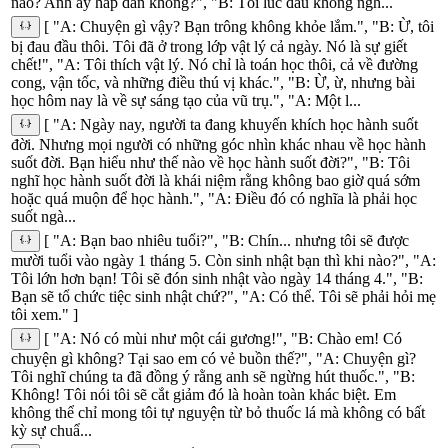
nào? Anh ấy hấp dẫn không?", "B: Tôi lúc đầu không ngh...
[ "A: Chuyện gì vậy? Bạn trông không khỏe lắm.", "B: Ừ, tôi
bị đau đầu thôi. Tôi đã ở trong lớp vật lý cả ngày. Nó là sự giết
chết!", "A: Tôi thích vật lý. Nó chỉ là toán học thôi, cả về đường
cong, vận tốc, và những điều thú vị khác.", "B: Ừ, ừ, nhưng bài
học hôm nay là về sự sáng tạo của vũ trụ.", "A: Một l...
[ "A: Ngày nay, người ta đang khuyến khích học hành suốt
đời. Nhưng mọi người có những góc nhìn khác nhau về học hành
suốt đời. Bạn hiểu như thế nào về học hành suốt đời?", "B: Tôi
nghĩ học hành suốt đời là khái niệm rằng không bao giờ quá sớm
hoặc quá muộn để học hành.", "A: Điều đó có nghĩa là phải học
suốt ngà...
[ "A: Bạn bao nhiêu tuổi?", "B: Chín... nhưng tôi sẽ được
mười tuổi vào ngày 1 tháng 5. Còn sinh nhật bạn thì khi nào?", "A:
Tôi lớn hơn bạn! Tôi sẽ đón sinh nhật vào ngày 14 tháng 4.", "B:
Bạn sẽ tổ chức tiệc sinh nhật chứ?", "A: Có thể. Tôi sẽ phải hỏi mẹ
tôi xem." ]
[ "A: Nó có mùi như một cái gương!", "B: Chào em! Có
chuyện gì không? Tại sao em có vẻ buồn thế?", "A: Chuyện gì?
Tôi nghĩ chúng ta đã đồng ý rằng anh sẽ ngừng hút thuốc.", "B:
Không! Tôi nói tôi sẽ cắt giảm đó là hoàn toàn khác biệt. Em
không thể chỉ mong tôi tự nguyện từ bỏ thuốc lá mà không có bất
kỳ sự chuẩ...