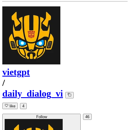
vietgpt
/
daily_dialog_vi
like
4
Follow
46