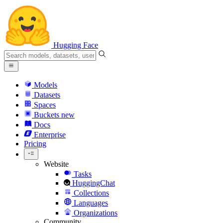
Hugging Face
Models
Datasets
Spaces
Buckets
new
Docs
Enterprise
Pricing
Website
Tasks
HuggingChat
Collections
Languages
Organizations
Community