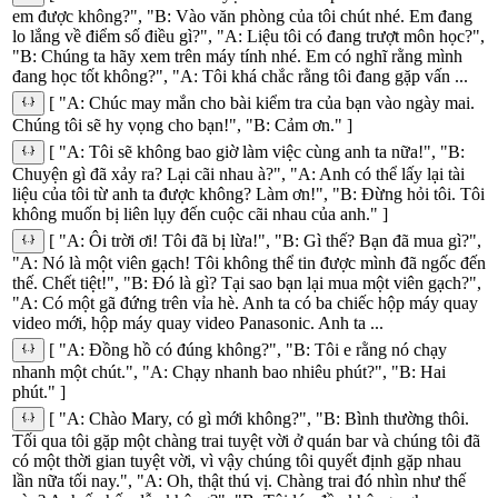
em được không?", "B: Vào văn phòng của tôi chút nhé. Em đang
lo lắng về điểm số điều gì?", "A: Liệu tôi có đang trượt môn học?",
"B: Chúng ta hãy xem trên máy tính nhé. Em có nghĩ rằng mình
đang học tốt không?", "A: Tôi khá chắc rằng tôi đang gặp vấn ...
[ "A: Chúc may mắn cho bài kiểm tra của bạn vào ngày mai.
Chúng tôi sẽ hy vọng cho bạn!", "B: Cảm ơn." ]
[ "A: Tôi sẽ không bao giờ làm việc cùng anh ta nữa!", "B:
Chuyện gì đã xảy ra? Lại cãi nhau à?", "A: Anh có thể lấy lại tài
liệu của tôi từ anh ta được không? Làm ơn!", "B: Đừng hỏi tôi. Tôi
không muốn bị liên lụy đến cuộc cãi nhau của anh." ]
[ "A: Ôi trời ơi! Tôi đã bị lừa!", "B: Gì thế? Bạn đã mua gì?",
"A: Nó là một viên gạch! Tôi không thể tin được mình đã ngốc đến
thế. Chết tiệt!", "B: Đó là gì? Tại sao bạn lại mua một viên gạch?",
"A: Có một gã đứng trên vỉa hè. Anh ta có ba chiếc hộp máy quay
video mới, hộp máy quay video Panasonic. Anh ta ...
[ "A: Đồng hồ có đúng không?", "B: Tôi e rằng nó chạy
nhanh một chút.", "A: Chạy nhanh bao nhiêu phút?", "B: Hai
phút." ]
[ "A: Chào Mary, có gì mới không?", "B: Bình thường thôi.
Tối qua tôi gặp một chàng trai tuyệt vời ở quán bar và chúng tôi đã
có một thời gian tuyệt vời, vì vậy chúng tôi quyết định gặp nhau
lần nữa tối nay.", "A: Oh, thật thú vị. Chàng trai đó nhìn như thế