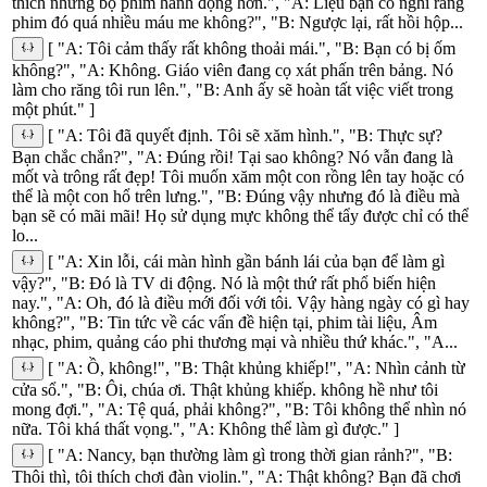
thích những bộ phim hành động hơn.", "A: Liệu bạn có nghĩ rằng
phim đó quá nhiều máu me không?", "B: Ngược lại, rất hồi hộp...
[ "A: Tôi cảm thấy rất không thoải mái.", "B: Bạn có bị ốm
không?", "A: Không. Giáo viên đang cọ xát phấn trên bảng. Nó
làm cho răng tôi run lên.", "B: Anh ấy sẽ hoàn tất việc viết trong
một phút." ]
[ "A: Tôi đã quyết định. Tôi sẽ xăm hình.", "B: Thực sự?
Bạn chắc chắn?", "A: Đúng rồi! Tại sao không? Nó vẫn đang là
mốt và trông rất đẹp! Tôi muốn xăm một con rồng lên tay hoặc có
thể là một con hổ trên lưng.", "B: Đúng vậy nhưng đó là điều mà
bạn sẽ có mãi mãi! Họ sử dụng mực không thể tẩy được chỉ có thể
lo...
[ "A: Xin lỗi, cái màn hình gần bánh lái của bạn để làm gì
vậy?", "B: Đó là TV di động. Nó là một thứ rất phổ biến hiện
nay.", "A: Oh, đó là điều mới đối với tôi. Vậy hàng ngày có gì hay
không?", "B: Tin tức về các vấn đề hiện tại, phim tài liệu, Âm
nhạc, phim, quảng cáo phi thương mại và nhiều thứ khác.", "A...
[ "A: Ồ, không!", "B: Thật khủng khiếp!", "A: Nhìn cảnh từ
cửa sổ.", "B: Ôi, chúa ơi. Thật khủng khiếp. không hề như tôi
mong đợi.", "A: Tệ quá, phải không?", "B: Tôi không thể nhìn nó
nữa. Tôi khá thất vọng.", "A: Không thể làm gì được." ]
[ "A: Nancy, bạn thường làm gì trong thời gian rảnh?", "B:
Thôi thì, tôi thích chơi đàn violin.", "A: Thật không? Bạn đã chơi