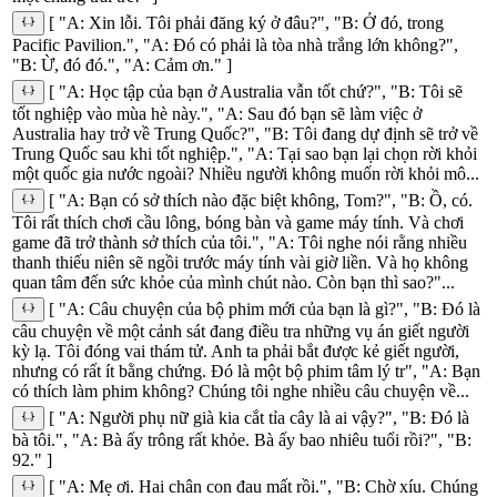
[ "A: Xin lỗi. Tôi phải đăng ký ở đâu?", "B: Ở đó, trong
Pacific Pavilion.", "A: Đó có phải là tòa nhà trắng lớn không?",
"B: Ừ, đó đó.", "A: Cảm ơn." ]
[ "A: Học tập của bạn ở Australia vẫn tốt chứ?", "B: Tôi sẽ
tốt nghiệp vào mùa hè này.", "A: Sau đó bạn sẽ làm việc ở
Australia hay trở về Trung Quốc?", "B: Tôi đang dự định sẽ trở về
Trung Quốc sau khi tốt nghiệp.", "A: Tại sao bạn lại chọn rời khỏi
một quốc gia nước ngoài? Nhiều người không muốn rời khỏi mô...
[ "A: Bạn có sở thích nào đặc biệt không, Tom?", "B: Ồ, có.
Tôi rất thích chơi cầu lông, bóng bàn và game máy tính. Và chơi
game đã trở thành sở thích của tôi.", "A: Tôi nghe nói rằng nhiều
thanh thiếu niên sẽ ngồi trước máy tính vài giờ liền. Và họ không
quan tâm đến sức khỏe của mình chút nào. Còn bạn thì sao?"...
[ "A: Câu chuyện của bộ phim mới của bạn là gì?", "B: Đó là
câu chuyện về một cảnh sát đang điều tra những vụ án giết người
kỳ lạ. Tôi đóng vai thám tử. Anh ta phải bắt được kẻ giết người,
nhưng có rất ít bằng chứng. Đó là một bộ phim tâm lý tr", "A: Bạn
có thích làm phim không? Chúng tôi nghe nhiều câu chuyện về...
[ "A: Người phụ nữ già kia cắt tỉa cây là ai vậy?", "B: Đó là
bà tôi.", "A: Bà ấy trông rất khỏe. Bà ấy bao nhiêu tuổi rồi?", "B:
92." ]
[ "A: Mẹ ơi. Hai chân con đau mất rồi.", "B: Chờ xíu. Chúng