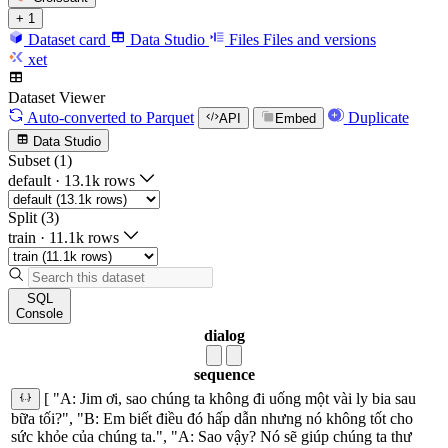
+ 1
Dataset card
Data Studio
Files
Files and versions
xet
Dataset Viewer
Auto-converted
to Parquet
Duplicate
API
Embed
Data Studio
Subset (1)
default
·
13.1k rows
Split (3)
train
·
11.1k rows
SQL
Console
dialog
sequence
[ "A: Jim ơi, sao chúng ta không đi uống một vài ly bia sau
bữa tối?", "B: Em biết điều đó hấp dẫn nhưng nó không tốt cho
sức khỏe của chúng ta.", "A: Sao vậy? Nó sẽ giúp chúng ta thư