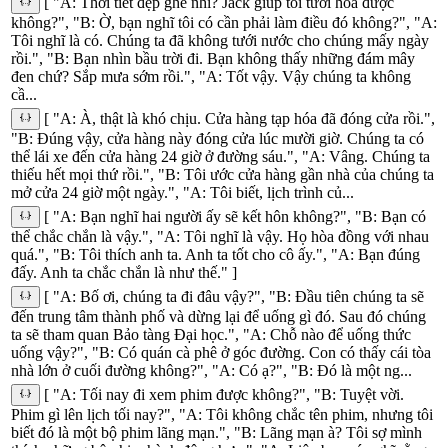
[ "A: Thời tiết đẹp ghê nhỉ? Jack giúp tôi tưới hoa được
không?", "B: Ờ, bạn nghĩ tôi có cần phải làm điều đó không?", "A:
Tôi nghĩ là có. Chúng ta đã không tưới nước cho chúng mấy ngày
rồi.", "B: Bạn nhìn bầu trời đi. Bạn không thấy những đám mây
đen chứ? Sắp mưa sớm rồi.", "A: Tốt vậy. Vậy chúng ta không
cầ...
[ "A: À, thật là khó chịu. Cửa hàng tạp hóa đã đóng cửa rồi.",
"B: Đúng vậy, cửa hàng này đóng cửa lúc mười giờ. Chúng ta có
thể lái xe đến cửa hàng 24 giờ ở đường sáu.", "A: Vâng. Chúng ta
thiếu hết mọi thứ rồi.", "B: Tôi ước cửa hàng gần nhà của chúng ta
mở cửa 24 giờ một ngày.", "A: Tôi biết, lịch trình củ...
[ "A: Bạn nghĩ hai người ấy sẽ kết hôn không?", "B: Bạn có
thể chắc chắn là vậy.", "A: Tôi nghĩ là vậy. Họ hòa đồng với nhau
quá.", "B: Tôi thích anh ta. Anh ta tốt cho cô ấy.", "A: Bạn đúng
đấy. Anh ta chắc chắn là như thế." ]
[ "A: Bố ơi, chúng ta đi đâu vậy?", "B: Đầu tiên chúng ta sẽ
đến trung tâm thành phố và dừng lại để uống gì đó. Sau đó chúng
ta sẽ tham quan Bảo tàng Đại học.", "A: Chỗ nào để uống thức
uống vậy?", "B: Có quán cà phê ở góc đường. Con có thấy cái tòa
nhà lớn ở cuối đường không?", "A: Có ạ?", "B: Đó là một ng...
[ "A: Tối nay đi xem phim được không?", "B: Tuyệt vời.
Phim gì lên lịch tối nay?", "A: Tôi không chắc tên phim, nhưng tôi
biết đó là một bộ phim lãng mạn.", "B: Lãng mạn à? Tôi sợ mình