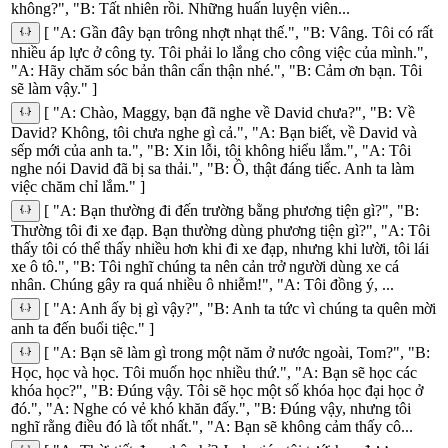
không?", "B: Tất nhiên rồi. Những huấn luyện viên...
[ "A: Gần đây bạn trông nhợt nhạt thế.", "B: Vâng. Tôi có rất
nhiều áp lực ở công ty. Tôi phải lo lắng cho công việc của mình.",
"A: Hãy chăm sóc bản thân cẩn thận nhé.", "B: Cảm ơn bạn. Tôi
sẽ làm vậy." ]
[ "A: Chào, Maggy, bạn đã nghe về David chưa?", "B: Về
David? Không, tôi chưa nghe gì cả.", "A: Bạn biết, về David và
sếp mới của anh ta.", "B: Xin lỗi, tôi không hiểu lắm.", "A: Tôi
nghe nói David đã bị sa thải.", "B: Ồ, thật đáng tiếc. Anh ta làm
việc chăm chỉ lắm." ]
[ "A: Bạn thường đi đến trường bằng phương tiện gì?", "B:
Thường tôi đi xe đạp. Bạn thường dùng phương tiện gì?", "A: Tôi
thấy tôi có thể thấy nhiều hơn khi đi xe đạp, nhưng khi lười, tôi lái
xe ô tô.", "B: Tôi nghĩ chúng ta nên cản trở người dùng xe cá
nhân. Chúng gây ra quá nhiều ô nhiễm!", "A: Tôi đồng ý, ...
[ "A: Anh ấy bị gì vậy?", "B: Anh ta tức vì chúng ta quên mời
anh ta đến buổi tiệc." ]
[ "A: Bạn sẽ làm gì trong một năm ở nước ngoài, Tom?", "B:
Học, học và học. Tôi muốn học nhiều thứ.", "A: Bạn sẽ học các
khóa học?", "B: Đúng vậy. Tôi sẽ học một số khóa học đại học ở
đó.", "A: Nghe có vẻ khó khăn đấy.", "B: Đúng vậy, nhưng tôi
nghĩ rằng điều đó là tốt nhất.", "A: Bạn sẽ không cảm thấy cô...