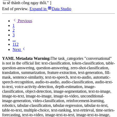
ta sẽ thành công ngay thôi." ]
End of preview.
Expand
in
Data Studio
Previous
1
2
3
...
112
Next
YAML Metadata Warning:
The task_categories "conversational"
is not in the official list: text-classification, token-classification, table-
question-answering, question-answering, zero-shot-classification,
translation, summarization, feature-extraction, text-generation, fill-
mask, sentence-similarity, text-to-speech, text-to-audio, automatic-
speech-recognition, audio-to-audio, audio-classification, audio-text-
to-text, voice-activity-detection, depth-estimation, image-
classification, object-detection, image-segmentation, text-to-image,
image-to-text, image-to-image, image-to-video, unconditional-
image-generation, video-classification, reinforcement-learning,
robotics, tabular-classification, tabular-regression, tabular-to-text,
table-to-text, multiple-choice, text-ranking, text-retrieval, time-series-
forecasting, text-to-video, image-text-to-text, image-text-to-image,