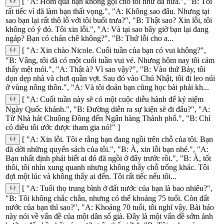
[ "A: Hôm qua bạn không gọi cho tôi như đã hứa.", "B: Tôi
rất tiếc vì đã làm bạn thất vọng.", "A: Không sao đâu. Nhưng tại
sao bạn lại rất thô lỗ với tôi buổi trưa?", "B: Thật sao? Xin lỗi, tôi
không có ý đó. Tôi xin lỗi.", "A: Và tại sao bây giờ bạn lại đang
ngáp? Bạn có chán chê không?", "B: Thứ lỗi cho a...
[ "A: Xin chào Nicole. Cuối tuần của bạn có vui không?",
"B: Vâng, tôi đã có một cuối tuần vui vẻ. Nhưng hôm nay tôi cảm
thấy mệt mỏi.", "A: Thật à? Vì sao vậy?", "B: Vào thứ Bảy, tôi
dọn dẹp nhà và chơi quần vợt. Sau đó vào Chủ Nhật, tôi đi leo núi
ở vùng nông thôn.", "A: Và tôi đoán bạn cũng học bài phải kh...
[ "A: Cuối tuần này sẽ có một cuộc diễu hành để kỷ niệm
Ngày Quốc khánh.", "B: Đường diễn ra sự kiện sẽ đi đâu?", "A:
Từ Nhà hát Chuông Đồng đến Ngân hàng Thành phố.", "B: Chỉ
có điều tôi ước được tham gia nó!" ]
[ "A: Xin lỗi. Tôi e rằng bạn đang ngồi trên chỗ của tôi. Bạn
đã dời những quyển sách của tôi.", "B: À, xin lỗi bạn nhé.", "A:
Bạn nhất định phải biết ai đó đã ngồi ở đây trước rồi.", "B: À, tốt
thôi, tôi nhìn xung quanh nhưng không thấy chỗ trống khác. Tôi
đợi một lúc và không thấy ai đến. Tôi rất tiếc nếu tôi...
[ "A: Tuổi thọ trung bình ở đất nước của bạn là bao nhiêu?",
"B: Tôi không chắc chắn, nhưng có thể khoảng 75 tuổi. Còn đất
nước của bạn thì sao?", "A: Khoảng 70 tuổi, tôi nghĩ vậy. Bài báo
này nói về vấn đề của một dân số già. Đây là một vấn đề sớm ảnh