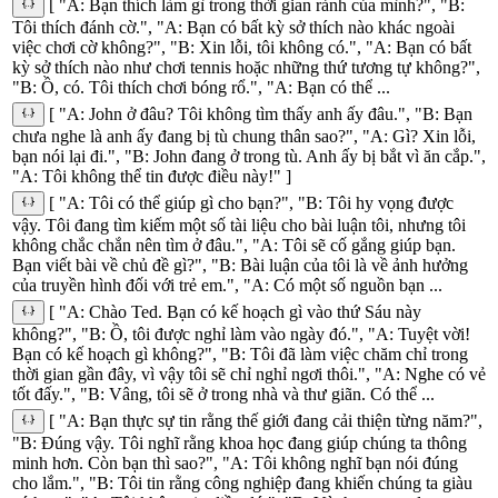
[ "A: Bạn thích làm gì trong thời gian rảnh của mình?", "B:
Tôi thích đánh cờ.", "A: Bạn có bất kỳ sở thích nào khác ngoài
việc chơi cờ không?", "B: Xin lỗi, tôi không có.", "A: Bạn có bất
kỳ sở thích nào như chơi tennis hoặc những thứ tương tự không?",
"B: Ồ, có. Tôi thích chơi bóng rổ.", "A: Bạn có thể ...
[ "A: John ở đâu? Tôi không tìm thấy anh ấy đâu.", "B: Bạn
chưa nghe là anh ấy đang bị tù chung thân sao?", "A: Gì? Xin lỗi,
bạn nói lại đi.", "B: John đang ở trong tù. Anh ấy bị bắt vì ăn cắp.",
"A: Tôi không thể tin được điều này!" ]
[ "A: Tôi có thể giúp gì cho bạn?", "B: Tôi hy vọng được
vậy. Tôi đang tìm kiếm một số tài liệu cho bài luận tôi, nhưng tôi
không chắc chắn nên tìm ở đâu.", "A: Tôi sẽ cố gắng giúp bạn.
Bạn viết bài về chủ đề gì?", "B: Bài luận của tôi là về ảnh hưởng
của truyền hình đối với trẻ em.", "A: Có một số nguồn bạn ...
[ "A: Chào Ted. Bạn có kế hoạch gì vào thứ Sáu này
không?", "B: Ồ, tôi được nghỉ làm vào ngày đó.", "A: Tuyệt vời!
Bạn có kế hoạch gì không?", "B: Tôi đã làm việc chăm chỉ trong
thời gian gần đây, vì vậy tôi sẽ chỉ nghỉ ngơi thôi.", "A: Nghe có vẻ
tốt đấy.", "B: Vâng, tôi sẽ ở trong nhà và thư giãn. Có thể ...
[ "A: Bạn thực sự tin rằng thế giới đang cải thiện từng năm?",
"B: Đúng vậy. Tôi nghĩ rằng khoa học đang giúp chúng ta thông
minh hơn. Còn bạn thì sao?", "A: Tôi không nghĩ bạn nói đúng
cho lắm.", "B: Tôi tin rằng công nghiệp đang khiến chúng ta giàu