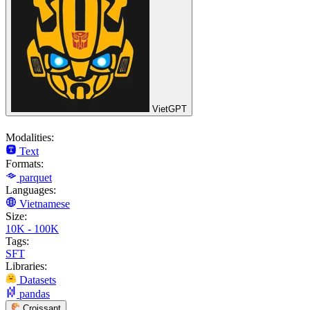
VietGPT
Modalities:
Text
Formats:
parquet
Languages:
Vietnamese
Size:
10K - 100K
Tags:
SFT
Libraries:
Datasets
pandas
Croissant