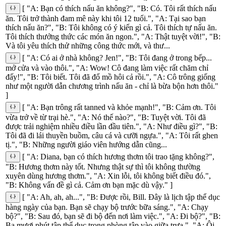
[ "A: Bạn có thích nấu ăn không?", "B: Có. Tôi rất thích nấu
ăn. Tôi trở thành đam mê này khi tôi 12 tuổi.", "A: Tại sao bạn
thích nấu ăn?", "B: Tôi không có ý kiến gì cả. Tôi thích tự nấu ăn.
Tôi thích thưởng thức các món ăn ngon.", "A: Thật tuyệt vời!", "B:
Và tôi yêu thích thử những công thức mới, và thư...
[ "A: Có ai ở nhà không? Jen!", "B: Tôi đang ở trong bếp...
mở cửa và vào thôi.", "A: Wow! Cô đang làm việc rất chăm chỉ
đấy!", "B: Tôi biết. Tôi đã đổ mồ hôi cả rồi.", "A: Cô trông giống
như một người dẫn chương trình nấu ăn - chỉ là bừa bộn hơn thôi."
]
[ "A: Bạn trông rất tanned và khỏe mạnh!", "B: Cảm ơn. Tôi
vừa trở về từ trại hè.", "A: Nó thế nào?", "B: Tuyệt vời. Tôi đã
được trải nghiệm nhiều điều lần đầu tiên.", "A: Như điều gì?", "B:
Tôi đã đi lái thuyền buồm, câu cá và cưỡi ngựa.", "A: Tôi rất ghen
tị.", "B: Những người giáo viên hướng dẫn cũng...
[ "A: Diana, bạn có thích hương thơm tôi trao tặng không?",
"B: Hương thơm này tốt. Nhưng thật sự thì tôi không thường
xuyên dùng hương thơm.", "A: Xin lỗi, tôi không biết điều đó.",
"B: Không vấn đề gì cả. Cảm ơn bạn mặc dù vậy." ]
[ "A: Ah, ah, ah...", "B: Được rồi, Bill. Đây là lịch tập thể dục
hàng ngày của bạn. Bạn sẽ chạy bộ trước bữa sáng.", "A: Chạy
bộ?", "B: Sau đó, bạn sẽ đi bộ đến nơi làm việc.", "A: Đi bộ?", "B:
Ba mươi phút tập thể dục trong phòng tập vào giữa trưa.", "A: Ôi