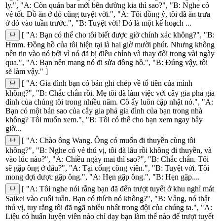
ly.", "A: Còn quán bar mới bên đường kia thì sao?", "B: Nghe có
vẻ tốt. Đồ ăn ở đó cũng tuyệt vời.", "A: Tôi đồng ý, tôi đã ăn trưa
ở đó vào tuần trước.", "B: Tuyệt vời! Đó là một kế hoạch ...
[ "A: Bạn có thể cho tôi biết được giờ chính xác không?", "B:
Hmm. Đồng hồ của tôi hiện tại là hai giờ mười phút. Nhưng không
nên tin vào nó bởi vì nó đã bị điều chỉnh và thay đổi trong vài ngày
qua.", "A: Bạn nên mang nó đi sửa đồng hồ.", "B: Đúng vậy, tôi
sẽ làm vậy." ]
[ "A: Gia đình bạn có bản ghi chép về tổ tiên của mình
không?", "B: Chắc chắn rồi. Mẹ tôi đã làm việc với cây gia phả gia
đình của chúng tôi trong nhiều năm. Cô ấy luôn cập nhật nó.", "A:
Bạn có một bản sao của cây gia phả gia đình của bạn trong nhà
không? Tôi muốn xem.", "B: Tôi có thể cho bạn xem ngay bây
giờ...
[ "A: Chào ông Wang. Ông có muốn đi thuyền cùng tôi
không?", "B: Nghe có vẻ thú vị, tôi đã lâu rồi không đi thuyền, và
vào lúc nào?", "A: Chiều ngày mai thì sao?", "B: Chắc chắn. Tôi
sẽ gặp ông ở đâu?", "A: Tại cổng công viên.", "B: Tuyệt vời. Tôi
mong đợi được gặp ông.", "A: Hẹn gặp ông.", "B: Hẹn gặp....
[ "A: Tôi nghe nói rằng bạn đã đến trượt tuyết ở khu nghỉ mát
Saikei vào cuối tuần. Bạn có thích nó không?", "B: Vâng, nó thật
thú vị, tuy rằng tôi đã ngã nhiều nhất trong đội của chúng ta.", "A:
Liệu có huấn luyện viên nào chỉ dạy bạn làm thế nào để trượt tuyết