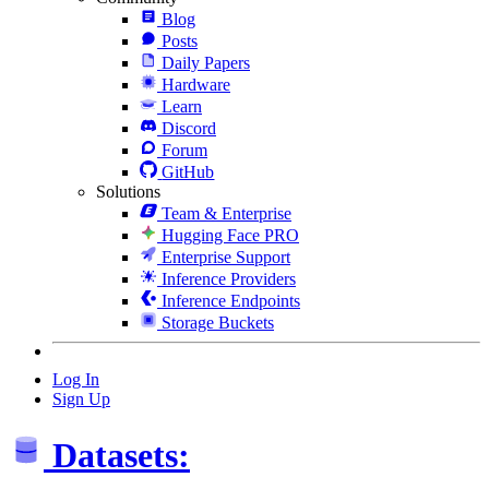
Blog
Posts
Daily Papers
Hardware
Learn
Discord
Forum
GitHub
Solutions
Team & Enterprise
Hugging Face PRO
Enterprise Support
Inference Providers
Inference Endpoints
Storage Buckets
Log In
Sign Up
Datasets: