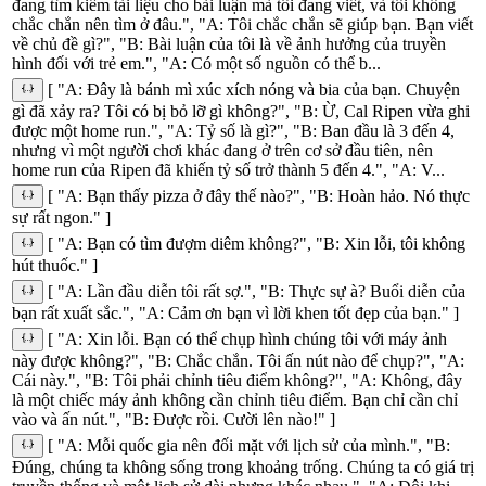
đang tìm kiếm tài liệu cho bài luận mà tôi đang viết, và tôi không
chắc chắn nên tìm ở đâu.", "A: Tôi chắc chắn sẽ giúp bạn. Bạn viết
về chủ đề gì?", "B: Bài luận của tôi là về ảnh hưởng của truyền
hình đối với trẻ em.", "A: Có một số nguồn có thể b...
[ "A: Đây là bánh mì xúc xích nóng và bia của bạn. Chuyện
gì đã xảy ra? Tôi có bị bỏ lỡ gì không?", "B: Ừ, Cal Ripen vừa ghi
được một home run.", "A: Tỷ số là gì?", "B: Ban đầu là 3 đến 4,
nhưng vì một người chơi khác đang ở trên cơ sở đầu tiên, nên
home run của Ripen đã khiến tỷ số trở thành 5 đến 4.", "A: V...
[ "A: Bạn thấy pizza ở đây thế nào?", "B: Hoàn hảo. Nó thực
sự rất ngon." ]
[ "A: Bạn có tìm đượm diêm không?", "B: Xin lỗi, tôi không
hút thuốc." ]
[ "A: Lần đầu diễn tôi rất sợ.", "B: Thực sự à? Buổi diễn của
bạn rất xuất sắc.", "A: Cảm ơn bạn vì lời khen tốt đẹp của bạn." ]
[ "A: Xin lỗi. Bạn có thể chụp hình chúng tôi với máy ảnh
này được không?", "B: Chắc chắn. Tôi ấn nút nào để chụp?", "A:
Cái này.", "B: Tôi phải chỉnh tiêu điểm không?", "A: Không, đây
là một chiếc máy ảnh không cần chỉnh tiêu điểm. Bạn chỉ cần chỉ
vào và ấn nút.", "B: Được rồi. Cười lên nào!" ]
[ "A: Mỗi quốc gia nên đối mặt với lịch sử của mình.", "B:
Đúng, chúng ta không sống trong khoảng trống. Chúng ta có giá trị