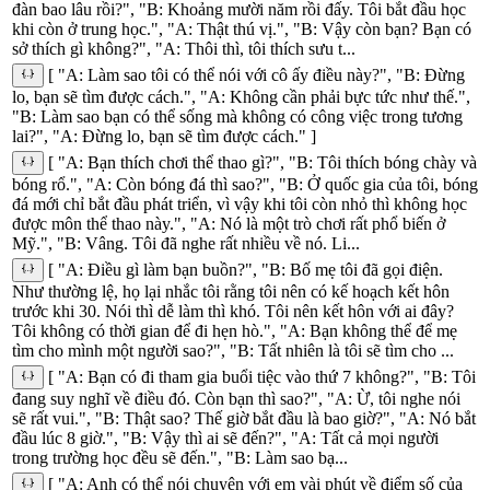
đàn bao lâu rồi?", "B: Khoảng mười năm rồi đấy. Tôi bắt đầu học
khi còn ở trung học.", "A: Thật thú vị.", "B: Vậy còn bạn? Bạn có
sở thích gì không?", "A: Thôi thì, tôi thích sưu t...
[ "A: Làm sao tôi có thể nói với cô ấy điều này?", "B: Đừng
lo, bạn sẽ tìm được cách.", "A: Không cần phải bực tức như thế.",
"B: Làm sao bạn có thể sống mà không có công việc trong tương
lai?", "A: Đừng lo, bạn sẽ tìm được cách." ]
[ "A: Bạn thích chơi thể thao gì?", "B: Tôi thích bóng chày và
bóng rổ.", "A: Còn bóng đá thì sao?", "B: Ở quốc gia của tôi, bóng
đá mới chỉ bắt đầu phát triển, vì vậy khi tôi còn nhỏ thì không học
được môn thể thao này.", "A: Nó là một trò chơi rất phổ biến ở
Mỹ.", "B: Vâng. Tôi đã nghe rất nhiều về nó. Li...
[ "A: Điều gì làm bạn buồn?", "B: Bố mẹ tôi đã gọi điện.
Như thường lệ, họ lại nhắc tôi rằng tôi nên có kế hoạch kết hôn
trước khi 30. Nói thì dễ làm thì khó. Tôi nên kết hôn với ai đây?
Tôi không có thời gian để đi hẹn hò.", "A: Bạn không thể để mẹ
tìm cho mình một người sao?", "B: Tất nhiên là tôi sẽ tìm cho ...
[ "A: Bạn có đi tham gia buổi tiệc vào thứ 7 không?", "B: Tôi
đang suy nghĩ về điều đó. Còn bạn thì sao?", "A: Ừ, tôi nghe nói
sẽ rất vui.", "B: Thật sao? Thế giờ bắt đầu là bao giờ?", "A: Nó bắt
đầu lúc 8 giờ.", "B: Vậy thì ai sẽ đến?", "A: Tất cả mọi người
trong trường học đều sẽ đến.", "B: Làm sao bạ...
[ "A: Anh có thể nói chuyện với em vài phút về điểm số của