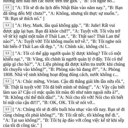
hưởng đến hầu hết các nước trên thế giới.", "B: Tôi nghe nó...
[ "A: Tôi sẽ đi du lịch đến Nhật Bản vào năm nay.", "B: Bạn
đã từng đến Mỹ chưa?", "A: Không, nhưng tôi thực sự muốn.",
"B: Bạn sẽ thích nó." ]
[ "A: Hey, Mark, lâu quá không gặp.", "B: Julie! Rất vui
được gặp lại bạn. Bạn đã khỏe chứ?", "A: Tuyệt vời. Tôi vừa trở
về từ kỳ nghỉ một tuần ở Thái Lan.", "B: Thật sao? Thái Lan thế
nào?", "A: Tuyệt vời! Tôi không muốn trở về.", "B: Tôi nghe nói
bãi biển ở Thái Lan rất đẹp.", "A: Chính xác, không chỉ l...
[ "A: Tôi có thể gặp người quản lý được không? Tôi có một
khiếu nại.", "B: Vâng, tôi chính là người quản lý ở đây. Tôi có thể
giúp gì cho bà?", "A: Liệu phòng đã được kiểm tra trước khi chúng
tôi chuyển vào không?", "B: Phòng nào bà đang ở?", "A: Phòng
1808. Nhà vệ sinh không hoạt động đúng cách, nước không c...
[ "A: Chúc mừng, Vivian. Cậu đã thắng giải lớn lần nữa rồi.",
"B: Thật là tuyệt vời! Tôi đã biết mình sẽ thắng!", "A: Vậy cậu biết
làm sao à? Cậu có mặc quần lót màu đỏ như năm ngoái nữa à?",
"B: Không chỉ thế thôi đâu!", "A: Nói cho tôi với! Nói cho tôi biết
bí mật của cậu đi!!!", "B: OK, OK. Tôi sẽ nói vớ...
[ "A: Chúng tôi sẽ đi đến buổi hòa nhạc vào tối nay. Bạn sẽ đi
cùng chúng tôi phải không?", "B: Tôi rất tiếc, tôi không thể đi.",
"A: Tại sao không?", "B: Tôi bị áp đảo với công việc kể từ khi sếp
của tôi đi công tác." ]