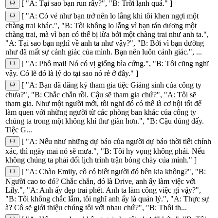
[ "A: Tại sao bạn run rẩy?", "B: Trời lạnh quá." ]
[ "A: Có vẻ như bạn trở nên lo lắng khi tôi khen ngợi một
chàng trai khác.", "B: Tôi không lo lắng vì bạn tán dương một
chàng trai, mà vì bạn có thể bị lừa bởi một chàng trai như anh ta.",
"A: Tại sao bạn nghĩ về anh ta như vậy?", "B: Bởi vì bạn dường
như đã mất sự cảnh giác của mình. Bạn nên luôn cảnh giác.", ...
[ "A: Phô mai! Nó có vị giống bìa cứng.", "B: Tôi cũng nghĩ
vậy. Có lẽ đó là lý do tại sao nó rẻ ở đây." ]
[ "A: Bạn đã đăng ký tham gia tiệc Giáng sinh của công ty
chưa?", "B: Chắc chắn rồi. Cậu sẽ tham gia chứ?", "A: Tôi sẽ
tham gia. Như một người mới, tôi nghĩ đó có thể là cơ hội tốt để
làm quen với những người từ các phòng ban khác của công ty
chúng ta trong một không khí thư giãn hơn.", "B: Cậu đúng đấy.
Tiệc G...
[ "A: Nếu như những dự báo của người dự báo thời tiết chính
xác, thì ngày mai nó sẽ mưa.", "B: Tôi hy vọng không phải. Nếu
không chúng ta phải đổi lịch trình trận bóng chày của mình." ]
[ "A: Chào Emily, cô có biết người đó bên kia không?", "B:
Người cao to đó? Chắc chắn, đó là Drive, anh ấy làm việc với
Lily.", "A: Anh ấy đẹp trai phết. Anh ta làm công việc gì vậy?",
"B: Tôi không chắc lắm, tôi nghĩ anh ấy là quản lý.", "A: Thực sự
à? Cô sẽ giới thiệu chúng tôi với nhau chứ?", "B: Thôi th...