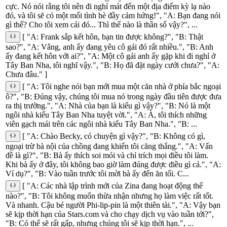
cực. Nó nói rằng tôi nên đi nghỉ mát đến một địa điểm kỳ lạ nào
đó, và tôi sẽ có một mối tình hè đầy cảm hứng!", "A: Bạn đang nói
gì thế? Cho tôi xem cái đó... Thì thế nào là thần số vậy?", ...
[ "A: Frank sắp kết hôn, bạn tin được không?", "B: Thật
sao?", "A: Vâng, anh ấy đang yêu cô gái đó rất nhiều.", "B: Anh
ấy đang kết hôn với ai?", "A: Một cô gái anh ấy gặp khi đi nghỉ ở
Tây Ban Nha, tôi nghĩ vậy.", "B: Họ đã đặt ngày cưới chưa?", "A:
Chưa đâu." ]
[ "A: Tôi nghe nói bạn mới mua một căn nhà ở phía bắc ngoại
ô?", "B: Đúng vậy, chúng tôi mua nó trong ngày đầu tiên được đưa
ra thị trường.", "A: Nhà của bạn là kiểu gì vậy?", "B: Nó là một
ngôi nhà kiểu Tây Ban Nha tuyệt vời.", "A: À, tôi thích những
viên gạch mái trên các ngôi nhà kiểu Tây Ban Nha.", "B: ...
[ "A: Chào Becky, có chuyện gì vậy?", "B: Không có gì,
ngoại trừ bà nội của chồng đang khiến tôi căng thẳng.", "A: Vấn
đề là gì?", "B: Bà ấy thích soi mói và chỉ trích mọi điều tôi làm.
Khi bà ấy ở đây, tôi không bao giờ làm đúng được điều gì cả.", "A:
Ví dụ?", "B: Vào tuần trước tôi mời bà ấy đến ăn tối. C...
[ "A: Các nhà lập trình mới của Zina đang hoạt động thế
nào?", "B: Tôi không muốn thừa nhận nhưng họ làm việc rất tốt.
Và nhanh. Cậu bé người Phi-lip-pin là một thiên tài.", "A: Vậy bạn
sẽ kịp thời hạn của Stars.com và cho chạy dịch vụ vào tuần tới?",
"B: Có thể sẽ rất gấp, nhưng chúng tôi sẽ kịp thời hạn.", ...