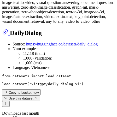
image-text-to-video, visual-question-answering, document-question-
answering, zero-shot-image-classification, graph-ml, mask-
generation, zero-shot-object-detection, text-to-3d, image-to-3d,
image-feature-extraction, video-text-to-text, keypoint-detection,
visual-document-retrieval, any-to-any, video-to-video, other
DailyDialog
Source:
https://huggingface.co/datasets/daily_dialog
Num examples:
11,118 (train)
1,000 (validation)
1,000 (test)
Language: Vietnamese
from
 datasets 
import
 load_dataset

load_dataset(
"vietgpt/daily_dialog_vi"
Copy to bucket
new
Use this dataset
Downloads last month