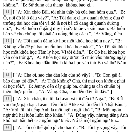
không.", "B: Sử dụng cầu thang, không bao gi...
[ "A: Xin chào Bill, tôi nhìn thấy bà của bạn hôm qua.", "B:
Ồ, nơi đó là ở đâu vậy?", "A: Tôi đang chạy quanh đường đua ở
trường đại học của tôi và đó là nơi bà cô đang đi quanh đường
đó.", "B: Bà luôn cố gắng duy trì sức khỏe và sức mạnh. Bà luôn
bảo vệ cho chúng tôi phải ăn uống đúng cách.", "A: Vâng, điều...
[ "A: Tôi muốn đăng ký học một khóa học hôm nay.", "B:
Không vấn đề gì, bạn muốn học khóa học nào?", "A: Tôi rất thích
học một khóa học Tâm lý học. Vì tôi điên.", "B: Có hai khóa học
vẫn còn trống.", "A: Khóa học này được tổ chức vào những ngày
nào?", "B: Khóa học đầu tiên là khóa học vào thứ Ba và thứ Năm
...
[ "A: Cha ơi, sao cha dán kín cửa sổ vậy?", "B: Con gái à,
bão đang tới đấy.", "A: Thật không? Chà, thì mai con không phải
đi học rồi.", "B: Jenny, đến đây giúp ba, chúng ta cần chuẩn bị
thêm thực phẩm.", "A: Vâng. Cha, con đến đây rồi đấy." ]
[ "A: Xin chào, tên tôi là Lean và tôi đến từ Nga.", "B: Rất
vui được gặp bạn, Lean. Tên tôi là Alike và tôi đến từ Nhật Bản.",
"A: Với tôi thì tiếng Anh là một ngôn ngữ khó.", "B: Một ngôn
ngữ thứ hai luôn luôn khó khăn.", "A: Đúng vậy, nhưng tiếng Anh
khó hơn hầu hết các ngôn ngữ khác. Nó là một ngôn ngữ kh...
[ "A: Tôi có thể giúp gì cho bạn?", "B: Tôi hy vọng vậy. Tôi