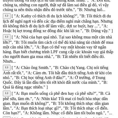
truyền thống và một lịch sử dài nhưng khác nhau.", "A: Đôi khi,
chúng ta, những con người, thật sự đã làm sai điều gì đó, vì vậy
chúng ta nên thừa nhận điều đó trước tiên.", "B: Nhưng luô...
[ "A: Kathy có thích đi du lịch không?", "B: Tôi thích đi du
lịch để nghỉ ngơi và đến các địa điểm nghỉ mát chẳng hạn. Nhưng
tôi không thích đi du lịch để làm việc, đợi xe buýt, hay ...", "A:
Hoặc bị kẹt trong đống xe đông đúc khi lái xe.", "B: Đúng vậy." ]
[ "A: Nhà của bạn quá nhỏ. Tại sao không mua một căn nhà
lớn?", "B: Tôi muốn tìm cách có thể đủ khả năng tài chính để mua
một căn nhà lớn.", "A: Bạn có thể vay một khoản vay từ ngân
hàng. Bạn biết chương trình LPF cung cấp các khoản vay giá thấp
cho người tham gia mua nhà.", "B: Tất nhiên tôi biết điều đó.
Nhưn...
[ "A: Chào ông Smith.", "B: Chào chị Yang. Chị nói tiếng
Anh rất tốt.", "A: Cảm ơn. Tôi bắt đầu thích tiếng Anh từ khi còn
nhỏ.", "B: Chị học tiếng Anh ở đâu?", "A: Ở trường, ở Trung
Quốc. Đây là lần đầu tiên tôi rời khỏi đất nước của mình.", "B:
Quả là đáng ngạc nhiên." ]
[ "A: Bạn muốn uống cà phê đen hay cà phê sữa?", "B: Cà
phê sữa, làm ơn.", "A: Nhìn kìa! Tối mai có buổi hòa nhạc dân
gian. Bạn muốn đi không?", "B: Tôi không thích nhạc dân gian
lắm.", "A: Bạn thích loại nhạc gì?", "B: Tôi thích nhạc cổ điển.
Còn bạn?", "A: Không lắm. Nhạc cổ điển làm tôi buồn ngủ.", "...