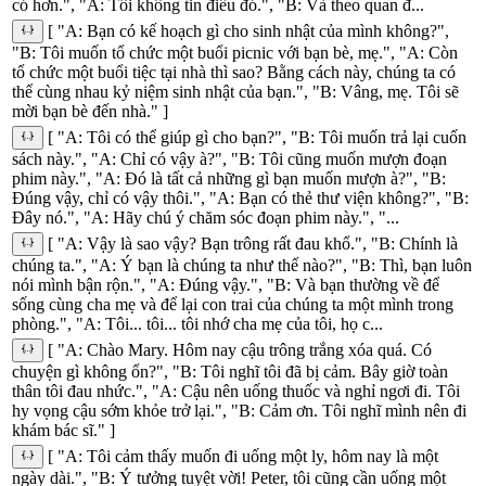
có hơn.", "A: Tôi không tin điều đó.", "B: Và theo quan đ...
[ "A: Bạn có kế hoạch gì cho sinh nhật của mình không?",
"B: Tôi muốn tổ chức một buổi picnic với bạn bè, mẹ.", "A: Còn
tổ chức một buổi tiệc tại nhà thì sao? Bằng cách này, chúng ta có
thể cùng nhau kỷ niệm sinh nhật của bạn.", "B: Vâng, mẹ. Tôi sẽ
mời bạn bè đến nhà." ]
[ "A: Tôi có thể giúp gì cho bạn?", "B: Tôi muốn trả lại cuốn
sách này.", "A: Chỉ có vậy à?", "B: Tôi cũng muốn mượn đoạn
phim này.", "A: Đó là tất cả những gì bạn muốn mượn à?", "B:
Đúng vậy, chỉ có vậy thôi.", "A: Bạn có thẻ thư viện không?", "B:
Đây nó.", "A: Hãy chú ý chăm sóc đoạn phim này.", "...
[ "A: Vậy là sao vậy? Bạn trông rất đau khổ.", "B: Chính là
chúng ta.", "A: Ý bạn là chúng ta như thế nào?", "B: Thì, bạn luôn
nói mình bận rộn.", "A: Đúng vậy.", "B: Và bạn thường về để
sống cùng cha mẹ và để lại con trai của chúng ta một mình trong
phòng.", "A: Tôi... tôi... tôi nhớ cha mẹ của tôi, họ c...
[ "A: Chào Mary. Hôm nay cậu trông trắng xóa quá. Có
chuyện gì không ổn?", "B: Tôi nghĩ tôi đã bị cảm. Bây giờ toàn
thân tôi đau nhức.", "A: Cậu nên uống thuốc và nghỉ ngơi đi. Tôi
hy vọng cậu sớm khỏe trở lại.", "B: Cảm ơn. Tôi nghĩ mình nên đi
khám bác sĩ." ]
[ "A: Tôi cảm thấy muốn đi uống một ly, hôm nay là một
ngày dài.", "B: Ý tưởng tuyệt vời! Peter, tôi cũng cần uống một