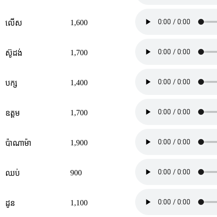
1,600
លើស
1,700
ស៊ូដង់
1,400
បក្ស
1,700
ឧត្ដម
1,900
ប៉ាណាម៉ា
900
ឈប់
1,100
ដូន