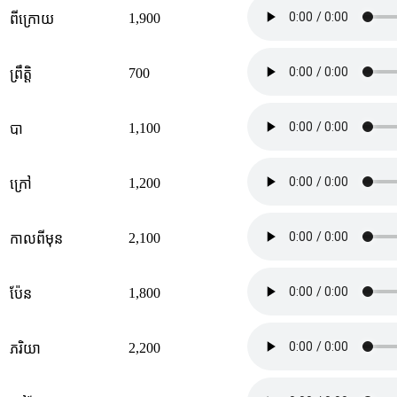
1,900
ពីក្រោយ
700
ព្រឹត្តិ
1,100
បា
1,200
ក្រៅ
2,100
កាលពីមុន
1,800
ប៉ែន
2,200
ភរិយា