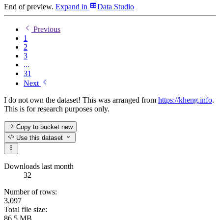
End of preview.
Expand
in
Data Studio
Previous
1
2
3
...
31
Next
I do not own the dataset! This was arranged from
https://kheng.info
.
This is for research purposes only.
Copy to bucket
new
Use this dataset
Downloads last month
32
Number of rows:
3,097
Total file size:
86.5 MB