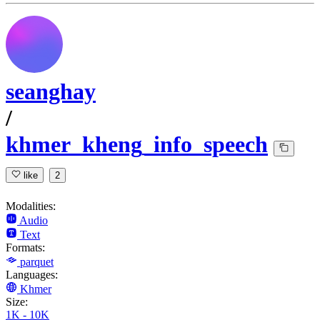
seanghay
/
khmer_kheng_info_speech
like
2
Modalities:
Audio
Text
Formats:
parquet
Languages:
Khmer
Size:
1K - 10K