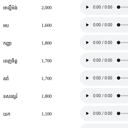
2,000
អាល្លឺម៉ង់
1,600
អប
1,800
កញ្ញា
1,700
ពេញចិត្ត
1,700
តវ៉ា
1,800
ទសវត្សរ៍
1,100
យក