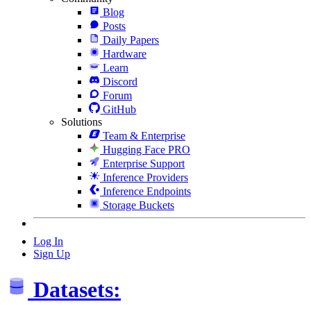
Blog
Posts
Daily Papers
Hardware
Learn
Discord
Forum
GitHub
Solutions
Team & Enterprise
Hugging Face PRO
Enterprise Support
Inference Providers
Inference Endpoints
Storage Buckets
Log In
Sign Up
Datasets: