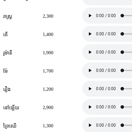
2,300
រាស្ត្រ
1,400
គើ
1,900
រូម៉ានី
1,700
ម៉ែ
1,200
រឿង
2,900
នៅឡើយ
1,300
ព្រៃឈើ