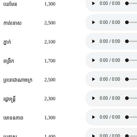
1,300
យេមែន
2,500
កាត់ទោស
2,100
ភ្នាក់
1,700
ពង្រីក
2,500
ព្រះរាជាណាចក្រ
2,300
រដ្ឋមន្ដ្រី
1,300
មោទនភាព
1,400
ប្រកាស