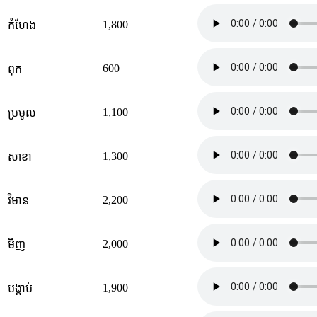
1,800
កំហែង
600
ពុក
1,100
ប្រមូល
1,300
សាខា
2,200
វិមាន
2,000
មិញ
1,900
បង្គាប់