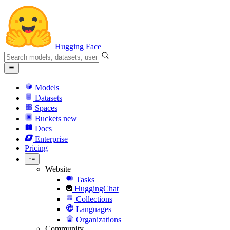
Hugging Face
Models
Datasets
Spaces
Buckets
new
Docs
Enterprise
Pricing
Website
Tasks
HuggingChat
Collections
Languages
Organizations
Community