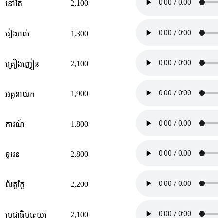
2,100
នៅតែ
1,300
រៀងរាល់
2,100
គ្រឿងញៀន
1,900
អគ្គនាយក
1,800
ការណ៍
2,800
ទុរេន
2,200
ព័រតូរីកូ
2,100
ប្រជាធិបតេយ្យ