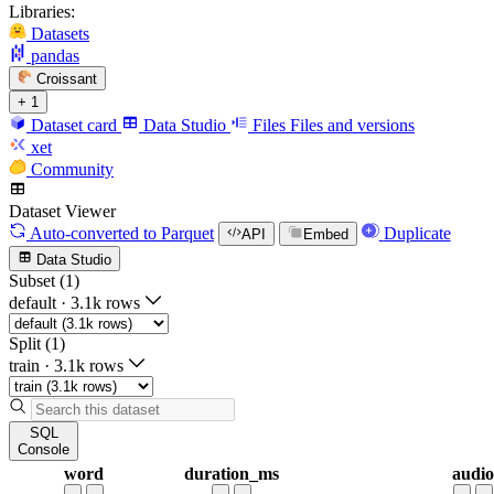
Libraries:
Datasets
pandas
Croissant
+ 1
Dataset card
Data Studio
Files
Files and versions
xet
Community
Dataset Viewer
Auto-converted
to Parquet
Duplicate
API
Embed
Data Studio
Subset (1)
default
·
3.1k rows
Split (1)
train
·
3.1k rows
SQL
Console
word
duration_ms
audio