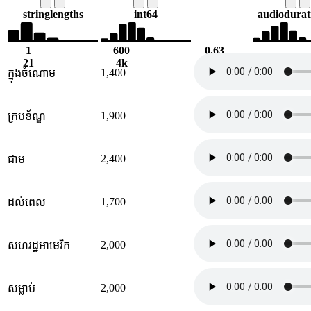
string
lengths
int64
audio
durati
1
600
0.63
21
4k
4.02
1,400
ក្នុងចំណោម
1,900
ក្របខ័ណ្ឌ
2,400
ជាម
1,700
ដល់ពេល
2,000
សហរដ្ឋអាមេរិក
2,000
សម្លាប់