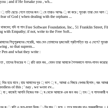
ou ; and if He forsake you , wh...
-সন ্ ততি ছেড়ে গেলে তাদের জন ্ যে তারাও আশঙ ্ কা করে ; সুতরাং তারা যেন 
e fear of God ( when dealing with the orphans ...
ে থাকবেন; যদি না পান Free Software Foundation, Inc., 51 Franklin Stree
with Empathy; if not, write to the Free Soft...
আমাদের পিতৃপুরুষদের পেয়েছি, আর যেন তোমাদের দুজনেরই প্রতিপত্তি হয় এ দেশে? সুতরা
ing , so that suprem...
he Pen and what they write :
র ্ তা , তাদের উভয়ের প ্ রতি রহম কর , যেমন তারা আমাকে শৈশবকালে লালন-পালন ক
ির হয়ে যাবে ; হায় আমাদের দূর ্ ভাগ ্ য , আমরা এ বিষয়ে বেখবর ছিলাম ; বরং আ
edless of this ; ' nay , we were ev...
্ যা ; কাজেই আপনি নিজের পক ্ ষ থেকে আমাকে এক জন কর ্ তব ্ য পালনকারী দ
ানের ক ্ ষতি ও ফল-ফসল বিনষ ্ টের মাধ ্ যমে । তবে সুসংবাদ দাও সবরকারীদের । 