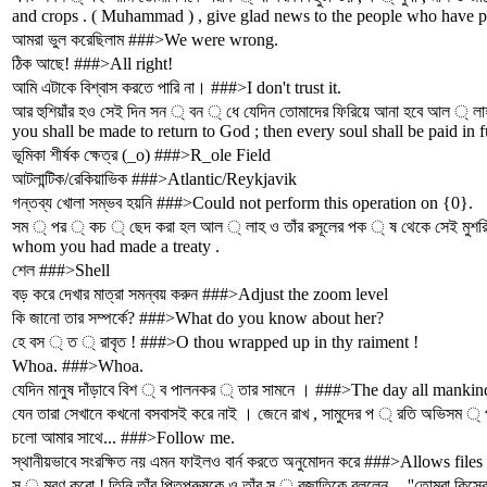
and crops . ( Muhammad ) , give glad news to the people who have p
আমরা ভুল করেছিলাম ###>We were wrong.
ঠিক আছে! ###>All right!
আমি এটাকে বিশ্বাস করতে পারি না। ###>I don't trust it.
আর হুশিয়াঁর হও সেই দিন সন ্ বন ্ ধে যেদিন তোমাদের ফিরিয়ে আনা হবে আল ্ 
you shall be made to return to God ; then every soul shall be paid in fu
ভূমিকা শীর্ষক ক্ষেত্র (_o) ###>R_ole Field
আটলান্টিক/রেকিয়াভিক ###>Atlantic/Reykjavik
গন্তব্য খোলা সম্ভব হয়নি ###>Could not perform this operation on {0}.
সম ্ পর ্ কচ ্ ছেদ করা হল আল ্ লাহ ও তাঁর রসূলের পক ্ ষ থেকে সেই মুশর
whom you had made a treaty .
শেল ###>Shell
বড় করে দেখার মাত্রা সমন্বয় করুন ###>Adjust the zoom level
কি জানো তার সম্পর্কে? ###>What do you know about her?
হে বস ্ ত ্ রাবৃত ! ###>O thou wrapped up in thy raiment !
Whoa. ###>Whoa.
যেদিন মানুষ দাঁড়াবে বিশ ্ ব পালনকর ্ তার সামনে । ###>The day all mankin
যেন তারা সেখানে কখনো বসবাসই করে নাই । জেনে রাখ , সামুদের প ্ রতি অভ
চলো আমার সাথে... ###>Follow me.
স্থানীয়ভাবে সংরক্ষিত নয় এমন ফাইলও বার্ন করতে অনুমোদন করে ###>Allows files
স ্ মরণ করো ! তিনি তাঁর পিতৃপুরুষকে ও তাঁর স ্ বজাতিকে বললেন -- ''তোমর