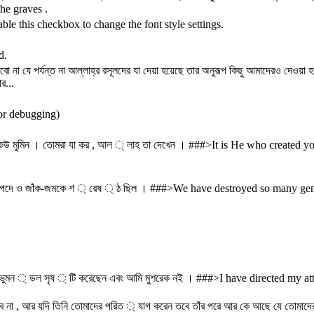
he graves .
Enable this checkbox to change the font style settings.
d.
 না যে পর্যন্ত না আল্লাহ্‌র রসূলদের যা দেয়া হয়েছে তার অনুরূপ কিছু আমাদেরও দেওয়া হ
র...
 (for debugging)
 কেউ মুমিন । তোমরা যা কর , আল ্ লাহ তা দেখেন । ###>It is He who created 
 সম ্ পদে ও জাঁক-জমকে শ ্ রেষ ্ ঠ ছিল । ###>We have destroyed so many 
 ও ভুমন ্ ডল সৃষ ্ টি করেছেন এবং আমি মুশরেক নই । ###>I have directed my
 না , আর যদি তিনি তোমাদের পরিত ্ যাগ করেন তবে তাঁর পরে আর কে আছে যে তোমাদ