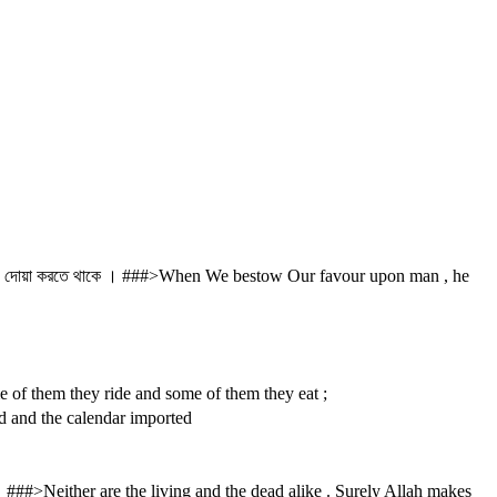
র ্ ঘ দোয়া করতে থাকে । ###>When We bestow Our favour upon man , he
me of them they ride and some of them they eat ;
saved and the calendar imported
 । ###>Neither are the living and the dead alike . Surely Allah makes