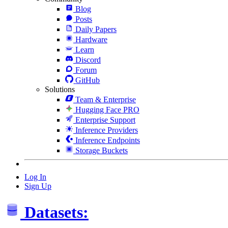
Blog
Posts
Daily Papers
Hardware
Learn
Discord
Forum
GitHub
Solutions
Team & Enterprise
Hugging Face PRO
Enterprise Support
Inference Providers
Inference Endpoints
Storage Buckets
Log In
Sign Up
Datasets: