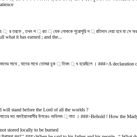
atience
লাহ ্ ‌ র তরফে , তখন প ্ রত ্ যেক লোককে পুরোপুরি প ্ রতিদান দেয়া হবে যা 
ll what it has earned ; and the...
িকদের সাথে , যাদের সাথে তোমরা চুক ্ তিবদ ্ ধ হয়েছিলে । ###>A declarati
d will stand before the Lord of all the worlds ?
িসম ্ পাতের মত মাদইয়ানবাসীর উপরেও অভিসম ্ পাত । ###>Behold ! How the 
 not stored locally to be burned
া কিসের উপাসনা কর?’’ ###>When he said to his father and his people , “ What