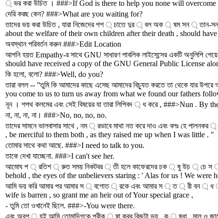
্ ভর করা উচিত । ###>If God is there to help you none will overcome y
দেরি করছ কেন? ###>What are you waiting for?
তাদের ভয় করা উচিত , যারা নিজেদের পশ ্ চাতে দুর ্ বল অক ্ ষম সন ্ তান
about the welfare of their own children after their death , should hav
অবস্থান পরিবর্তন করুন ###>Edit Location
আপনি হয়ত Empathy-র সাথে GNU সাধারণ পাবলিক লাইসেন্সের একটি অনুলিপি পেয়
should have received a copy of the GNU General Public License along 
কি হলো, বলো? ###>Well, do you?
তারা বলল -- ''তুমি কি আমাদের কাছে এসেছ আমাদের বিচ্যুত করতে তা থেকে যার উপরে 
you come to us to turn us away from what we found our fathers follow
নূন । শপথ কলমের এবং সেই বিষয়ের যা তারা লিপিবদ ্ ধ করে , ###>Nun . By t
না, না, না, না। ###>No, no, no, no.
তাদের সামনে ভালবাসার সাথে , নম ্ রভাবে মাথা নত করে দাও এবং বলঃ হে পালনক
, be merciful to them both , as they raised me up when I was little . "
তোমার সাথে কথা আছে. ###>I need to talk to you.
তাকে দেখা যাচ্ছেনা. ###>I can't see her.
আমোঘ প ্ রতিশ ্ রুত সময় নিকটবর ্ তী হলে কাফেরদের চক ্ ষু উচ ্ চে স ্ থ
behold , the eyes of the unbelievers staring : ' Alas for us ! We were he
আমি ভয় করি আমার পর আমার স ্ বগোত ্ রকে এবং আমার স ্ ত ্ রী বন ্ ধ 
wife is barren , so grant me an heir out of Your special grace ,
- তুমি তো ওখানেই ছিলে. ###>-You were there.
এবং অবশ ্ যই আমি তোমাদিগকে পরীক ্ ষা করব কিছুটা ভয় , ক ্ ষুধা , মাল ও জ