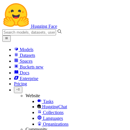
Hugging Face
Models
Datasets
Spaces
Buckets
new
Docs
Enterprise
Pricing
Website
Tasks
HuggingChat
Collections
Languages
Organizations
Community