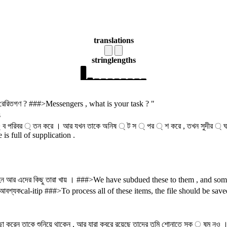
translations
string
lengths
 রেরিতগণ ? ###>Messengers , what is your task ? "
s
্ শ ্ ব পরিবর ্ তন করে । আর যখন তাকে অনিষ ্ ট স ্ পর ্ শ করে , তখন সুদী
s full of supplication .
র বাহন আর এদের কিছু তারা খায় । ###>We have subdued these to them , and so
োর্ট করা আবশ্যকcal-itip ###>To process all of these items, the file should be 
রেন তাকে শুনিয়ে থাকেন , আর যারা কবরে রয়েছে তাদের তুমি শোনাতে সক ্ ষম নও