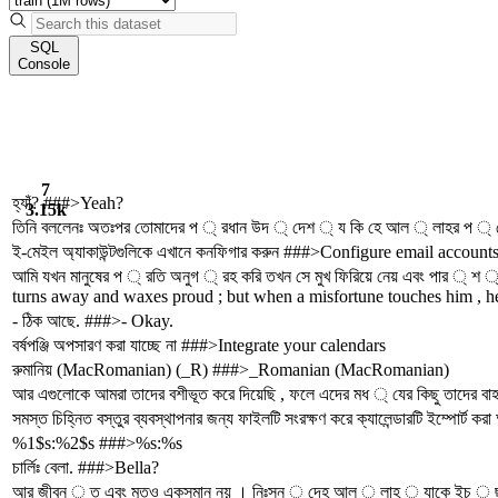
SQL
Console
7
হ্যাঁ? ###>Yeah?
3.15k
তিনি বললেনঃ অতঃপর তোমাদের প ্ রধান উদ ্ দেশ ্ য কি হে আল ্ লাহর প ্
ই-মেইল অ্যাকাউন্টগুলিকে এখানে কনফিগার করুন ###>Configure email account
আমি যখন মানুষের প ্ রতি অনুগ ্ রহ করি তখন সে মুখ ফিরিয়ে নেয় এবং পার 
turns away and waxes proud ; but when a misfortune touches him , he i
- ঠিক আছে. ###>- Okay.
বর্ষপঞ্জি অপসারণ করা যাচ্ছে না ###>Integrate your calendars
রুমানিয় (MacRomanian) (_R) ###>_Romanian (MacRomanian)
আর এগুলোকে আমরা তাদের বশীভূত করে দিয়েছি , ফলে এদের মধ ্ যের কিছু তাদে
সমস্ত চিহ্নিত বস্তুর ব্যবস্থাপনার জন্য ফাইলটি সংরক্ষণ করে ক্যালেন্ডারটি ইম্প
%1$s:%2$s ###>%s:%s
চার্লিঃ বেলা. ###>Bella?
আর জীবন ্ ত এবং মৃতও একসমান নয় । নিঃসন ্ দেহ আল ্ লাহ ্ যাকে ইচ ্ ছা ক