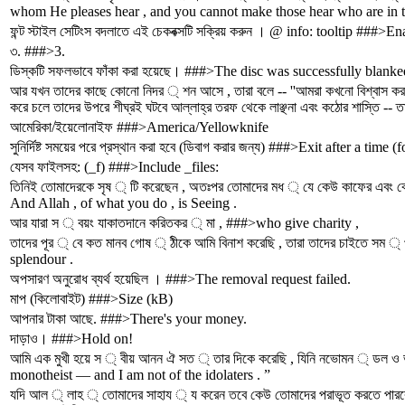
whom He pleases hear , and you cannot make those hear who are in t
ফন্ট স্টাইল সেটিংস বদলাতে এই চেকবক্সটি সক্রিয় করুন । @ info: tooltip ###>
৩. ###>3.
ডিস্কটি সফলভাবে ফাঁকা করা হয়েছে। ###>The disc was successfully blanke
আর যখন তাদের কাছে কোনো নিদর ্ শন আসে , তারা বলে -- ''আমরা কখনো বিশ্বাস করবো
করে চলে তাদের উপরে শীঘ্রই ঘটবে আল্লাহ্‌র তরফ থেকে লাঞ্ছনা এবং কঠোর শাস্তি -- তা
আমেরিকা/ইয়েলোনাইফ ###>America/Yellowknife
সুনির্দিষ্ট সময়ের পরে প্রস্থান করা হবে (ডিবাগ করার জন্য) ###>Exit after a time
যেসব ফাইলসহ: (_f) ###>Include _files:
তিনিই তোমাদেরকে সৃষ ্ টি করেছেন , অতঃপর তোমাদের মধ ্ যে কেউ কাফের এবং
And Allah , of what you do , is Seeing .
আর যারা স ্ বয়ং যাকাতদানে করিতকর ্ মা , ###>who give charity ,
তাদের পূর ্ বে কত মানব গোষ ্ ঠীকে আমি বিনাশ করেছি , তারা তাদের চাইতে
splendour .
অপসারণ অনুরোধ ব্যর্থ হয়েছিল । ###>The removal request failed.
মাপ (কিলোবাইট) ###>Size (kB)
আপনার টাকা আছে. ###>There's your money.
দাড়াও। ###>Hold on!
আমি এক মুখী হয়ে স ্ বীয় আনন ঐ সত ্ তার দিকে করেছি , যিনি নভোমন ্ ডল
monotheist — and I am not of the idolaters . ”
যদি আল ্ লাহ ্ তোমাদের সাহায ্ য করেন তবে কেউ তোমাদের পরাভূত করতে পারবে