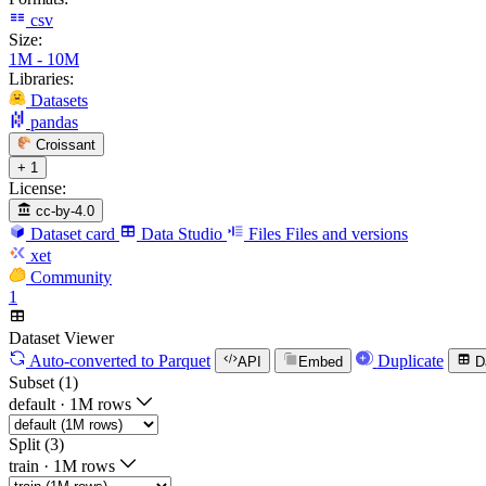
csv
Size:
1M - 10M
Libraries:
Datasets
pandas
Croissant
+ 1
License:
cc-by-4.0
Dataset card
Data Studio
Files
Files and versions
xet
Community
1
Dataset Viewer
Auto-converted
to Parquet
Duplicate
API
Embed
D
Subset (1)
default
·
1M rows
Split (3)
train
·
1M rows