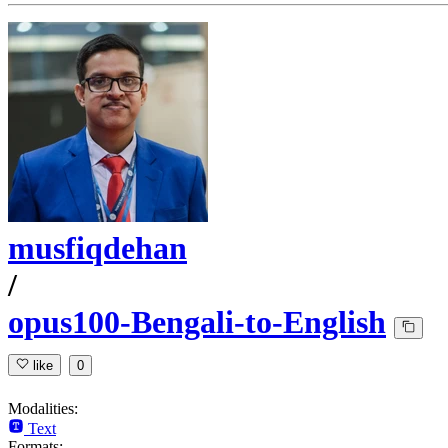
musfiqdehan
/
opus100-Bengali-to-English
like
0
Modalities:
Text
Formats: