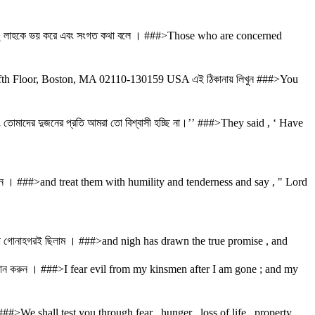
আল ্ লাহকে ভয় করে এবং সংগত কথা বলে । ###>Those who are concerned
t, Fifth Floor, Boston, MA 02110-130159 USA এই ঠিকানায় লিখুন ###>You
ং তোমাদের দুজনের প্রতি আমরা তো বিশ্বাসী হচ্ছি না।’’ ###>They said , ‘ Have
রেছেন । ###>and treat them with humility and tenderness and say , " Lord
মরা গোনাহগরই ছিলাম । ###>and nigh has drawn the true promise , and
ান করুন । ###>I fear evil from my kinsmen after I am gone ; and my
###>We shall test you through fear , hunger , loss of life , property ,