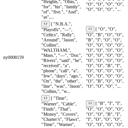
"Heights,", "Ohio,",
"O", "O", "O", "O",
"for", "his", "family",
"O", "O", "O", "...
"of", "five.", "And",
"as",...
[ "N.B.A.",
[ "O", "O",
"Playoffs", "—",
"Celtics", "Rally",
"O", "B", "O", "O",
"Around", "Jason",
"B", "I", "O", "O",
"Collins",
"O", "O", "O", "O",
"WALTHAM,",
"O", "O", "O", "O",
"Mass.", "—", "Doc",
"O", "O", "O", "O",
ny0008159
"Rivers", "said", "he",
"O", "O", "O", "O",
"received", "a",
"O", "O", "B", "I",
"phone", "call", "a",
"O", "O", "O", "O",
"few", "days", "ago.",
"O", "O", "O", "O",
"On", "the", "other",
"O", "B", "O", "O",
"line", "was", "Jason",
"O", "O", "O", "...
"Collins,", "w...
[ "Time",
[ "B", "I", "I",
"Warner", "Cable",
"Finds", "That",
"O", "O", "O", "O",
"Money", "Covers",
"O", "O", "B", "I",
"Charter’s", "Flaws",
"I", "O", "O", "O",
"Time", "Warner",
"O", "O", "O", "O",