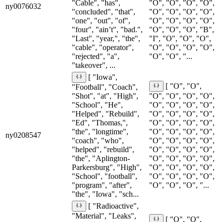
"Cable", "has",
"O", "O", "O", "O",
ny0076032
"concluded", "that",
"O", "O", "O", "O",
"one", "out", "of",
"O", "O", "O", "O",
"four", "ain’t", "bad.",
"O", "O", "O", "B",
"Last", "year,", "the",
"I", "O", "O", "O",
"cable", "operator",
"O", "O", "O", "O",
"rejected", "a",
"O", "O", "...
"takeover", ...
[ "Iowa",
[ "O", "O",
"Football", "Coach",
"Shot", "at", "High",
"O", "O", "O", "O",
"School", "He",
"O", "O", "O", "O",
"Helped", "Rebuild",
"O", "O", "O", "O",
"Ed", "Thomas,",
"O", "O", "O", "O",
"the", "longtime",
"O", "O", "O", "O",
ny0208547
"coach", "who",
"O", "O", "O", "O",
"helped", "rebuild",
"O", "O", "O", "O",
"the", "Aplington-
"O", "O", "O", "O",
Parkersburg", "High",
"O", "O", "O", "O",
"School", "football",
"O", "O", "O", "O",
"program", "after",
"O", "O", "O", "...
"the", "Iowa", "sch...
[ "Radioactive",
"Material", "Leaks",
[ "O", "O",