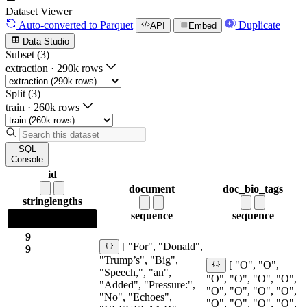
Dataset Viewer
Auto-converted
to Parquet
Duplicate
API
Embed
Data Studio
Subset (3)
extraction
·
290k rows
Split (3)
train
·
260k rows
SQL
Console
id
document
doc_bio_tags
string
lengths
sequence
sequence
9
[ "For", "Donald",
9
"Trump’s", "Big",
[ "O", "O",
"Speech,", "an",
"O", "O", "O", "O",
"Added", "Pressure:",
"O", "O", "O", "O",
"No", "Echoes",
"O", "O", "O", "O",