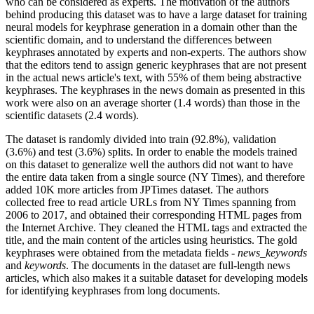
who can be considered as experts. The motivation of the authors
behind producing this dataset was to have a large dataset for training
neural models for keyphrase generation in a domain other than the
scientific domain, and to understand the differences between
keyphrases annotated by experts and non-experts. The authors show
that the editors tend to assign generic keyphrases that are not present
in the actual news article's text, with 55% of them being abstractive
keyphrases. The keyphrases in the news domain as presented in this
work were also on an average shorter (1.4 words) than those in the
scientific datasets (2.4 words).
The dataset is randomly divided into train (92.8%), validation
(3.6%) and test (3.6%) splits. In order to enable the models trained
on this dataset to generalize well the authors did not want to have
the entire data taken from a single source (NY Times), and therefore
added 10K more articles from JPTimes dataset. The authors
collected free to read article URLs from NY Times spanning from
2006 to 2017, and obtained their corresponding HTML pages from
the Internet Archive. They cleaned the HTML tags and extracted the
title, and the main content of the articles using heuristics. The gold
keyphrases were obtained from the metadata fields -
news_keywords
and
keywords
. The documents in the dataset are full-length news
articles, which also makes it a suitable dataset for developing models
for identifying keyphrases from long documents.