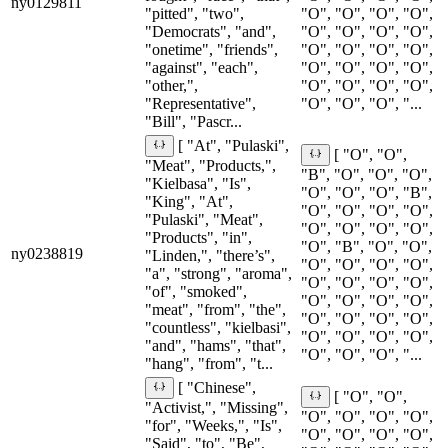
ny0129811
"pitted", "two",
"O", "O", "O", "O",
"Democrats", "and",
"O", "O", "O", "O",
"onetime", "friends",
"O", "O", "O", "O",
"against", "each",
"O", "O", "O", "O",
"other,",
"O", "O", "O", "O",
"Representative",
"O", "O", "O", "...
"Bill", "Pascr...
[ "At", "Pulaski",
[ "O", "O",
"Meat", "Products,",
"B", "O", "O", "O",
"Kielbasa", "Is",
"O", "O", "O", "B",
"King", "At",
"O", "O", "O", "O",
"Pulaski", "Meat",
"O", "O", "O", "O",
"Products", "in",
"O", "B", "O", "O",
ny0238819
"Linden,", "there’s",
"O", "O", "O", "O",
"a", "strong", "aroma",
"O", "O", "O", "O",
"of", "smoked",
"O", "O", "O", "O",
"meat", "from", "the",
"O", "O", "O", "O",
"countless", "kielbasi",
"O", "O", "O", "O",
"and", "hams", "that",
"O", "O", "O", "...
"hang", "from", "t...
[ "Chinese",
[ "O", "O",
"Activist,", "Missing",
"O", "O", "O", "O",
"for", "Weeks,", "Is",
"O", "O", "O", "O",
"Said", "to", "Be",