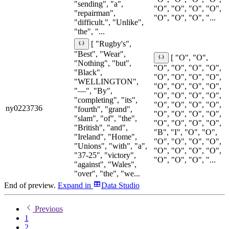
"sending", "a",
"O", "O", "O", "O",
"repairman",
"O", "O", "O", "...
"difficult.", "Unlike",
"the", "...
[ "Rugby's",
"Best", "Wear",
[ "O", "O",
"Nothing", "but",
"O", "O", "O", "O",
"Black",
"O", "O", "O", "O",
"WELLINGTON",
"O", "O", "O", "O",
"—", "By",
"O", "O", "O", "O",
"completing", "its",
"O", "O", "O", "O",
ny0223736
"fourth", "grand",
"O", "O", "O", "O",
"slam", "of", "the",
"O", "O", "O", "O",
"British", "and",
"B", "I", "O", "O",
"Ireland", "Home",
"O", "O", "O", "O",
"Unions", "with", "a",
"O", "O", "O", "O",
"37-25", "victory",
"O", "O", "O", "...
"against", "Wales",
"over", "the", "we...
End of preview.
Expand
in
Data Studio
Previous
1
2