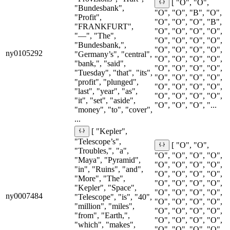
[ "O", "O",
"Bundesbank",
"O", "O", "B", "O",
"Profit",
"O", "O", "O", "B",
"FRANKFURT",
"O", "O", "O", "O",
"—", "The",
"O", "O", "O", "O",
"Bundesbank,",
"O", "O", "O", "O",
ny0105292
"Germany’s", "central",
"O", "O", "O", "O",
"bank,", "said",
"O", "O", "O", "O",
"Tuesday", "that", "its",
"O", "O", "O", "O",
"profit", "plunged",
"O", "O", "O", "O",
"last", "year", "as",
"O", "O", "O", "O",
"it", "set", "aside",
"O", "O", "O", "...
"money", "to", "cover",
...
[ "Kepler",
"Telescope’s",
[ "O", "O",
"Troubles,", "a",
"O", "O", "O", "O",
"Maya", "Pyramid",
"O", "O", "O", "O",
"in", "Ruins", "and",
"O", "O", "O", "O",
"More", "The",
"O", "O", "O", "O",
"Kepler", "Space",
"O", "O", "O", "O",
ny0007484
"Telescope", "is", "40",
"O", "O", "O", "O",
"million", "miles",
"O", "O", "O", "O",
"from", "Earth,",
"O", "O", "O", "O",
"which", "makes",
"O", "O", "O", "O",