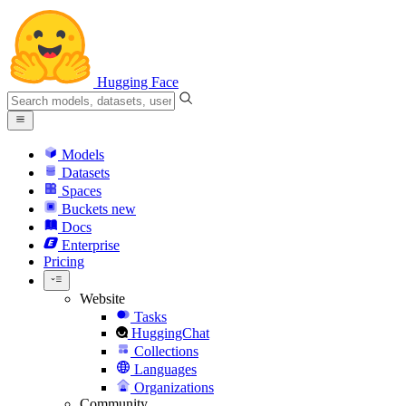
Hugging Face
Models
Datasets
Spaces
Buckets
new
Docs
Enterprise
Pricing
Website
Tasks
HuggingChat
Collections
Languages
Organizations
Community