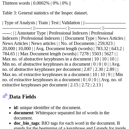
Thirteen words | 0.0002% | 0% | 0% ||
Table 3: General statistics of the Inspec dataset.
| Type of Analysis | Train | Test | Validation | |:----------------------------
--------------------: |:---------------------: |:---------------------: |:---------------
------: | | Annotator Type | Professional Indexers | Professional
Indexers | Professional Indexers | | Document Type | News Articles |
News Articles | News articles | | No. of Documents | 259,923 |
20,000 | 10,000 | | Avg. Document length (words) | 783.32 | 643.2 |
784.65 | | Max Document length (words) | 7278 | 5503 | 5627 | |
Max no. of abstractive keyphrases in a document | 10 | 10 | 10 | |
Min no. of abstractive keyphrases in a document | 0 | 0 | 0 | | Avg.
no. of abstractive keyphrases per document | 2.87 | 2.30 | 2.89 | |
Max no. of extractive keyphrases in a document | 10 | 10 | 9 | | Min
no. of extractive keyphrases in a document | 0 | 0 | 0 | | Avg. no. of
extractive keyphrases per document | 2.15 | 2.72 | 2.13 |
Data Fields
id
: unique identifier of the document.
document
: Whitespace separated list of words in the
document.
doc_bio_tags
: BIO tags for each word in the document. B
stands for the beginning of a keyphrase and I stands for inside