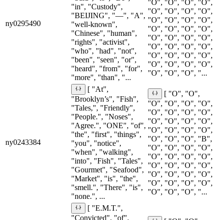
"O", "O", "O", "O",
"in", "Custody",
"O", "O", "O", "O",
"BEIJING", "—", "A",
"O", "O", "O", "O",
ny0295490
"well-known",
"O", "O", "O", "O",
"Chinese", "human",
"O", "O", "O", "O",
"rights", "activist",
"O", "O", "O", "O",
"who", "had", "not",
"O", "O", "O", "O",
"been", "seen", "or",
"O", "O", "O", "O",
"heard", "from", "for",
"O", "O", "O", "...
"more", "than", "...
[ "At",
[ "O", "O",
"Brooklyn’s", "Fish",
"O", "O", "O", "O",
"Tales,", "Friendly",
"O", "O", "O", "O",
"People.", "Noses",
"O", "O", "O", "O",
"Agree.", "ONE", "of",
"O", "O", "O", "O",
"the", "first", "things",
"O", "O", "O", "B",
ny0243384
"you", "notice",
"O", "O", "O", "O",
"when", "walking",
"O", "O", "O", "O",
"into", "Fish", "Tales",
"O", "O", "O", "O",
"Gourmet", "Seafood",
"O", "O", "O", "O",
"Market", "is", "the",
"O", "O", "O", "O",
"smell.", "There", "is",
"O", "O", "O", "...
"none.", ...
[ "E.M.T.",
"Convicted", "of",