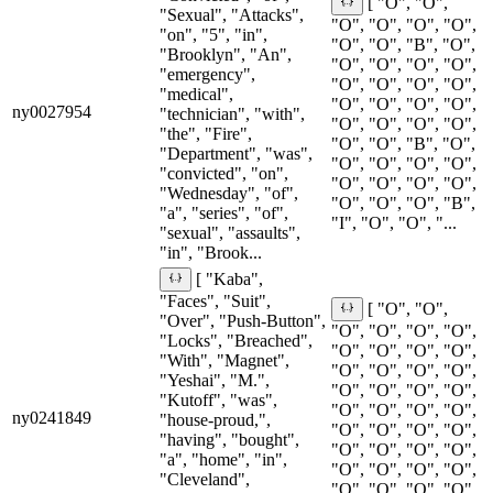
[ "O", "O",
"Sexual", "Attacks",
"O", "O", "O", "O",
"on", "5", "in",
"O", "O", "B", "O",
"Brooklyn", "An",
"O", "O", "O", "O",
"emergency",
"O", "O", "O", "O",
"medical",
"O", "O", "O", "O",
ny0027954
"technician", "with",
"O", "O", "O", "O",
"the", "Fire",
"O", "O", "B", "O",
"Department", "was",
"O", "O", "O", "O",
"convicted", "on",
"O", "O", "O", "O",
"Wednesday", "of",
"O", "O", "O", "B",
"a", "series", "of",
"I", "O", "O", "...
"sexual", "assaults",
"in", "Brook...
[ "Kaba",
"Faces", "Suit",
[ "O", "O",
"Over", "Push-Button",
"O", "O", "O", "O",
"Locks", "Breached",
"O", "O", "O", "O",
"With", "Magnet",
"O", "O", "O", "O",
"Yeshai", "M.",
"O", "O", "O", "O",
"Kutoff", "was",
"O", "O", "O", "O",
ny0241849
"house-proud,",
"O", "O", "O", "O",
"having", "bought",
"O", "O", "O", "O",
"a", "home", "in",
"O", "O", "O", "O",
"Cleveland",
"O", "O", "O", "O",