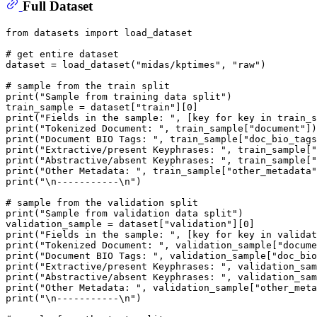
Full Dataset
from
 datasets 
import
 load_dataset

# get entire dataset
dataset = load_dataset(
"midas/kptimes"
, 
"raw"
)

# sample from the train split
print
(
"Sample from training data split"
)

train_sample = dataset[
"train"
][
0
print
(
"Fields in the sample: "
, [key 
for
 key 
in
print
(
"Tokenized Document: "
, train_sample[
"document"
print
(
"Document BIO Tags: "
, train_sample[
"doc_bio_tags
print
(
"Extractive/present Keyphrases: "
, train_sample[
"
print
(
"Abstractive/absent Keyphrases: "
, train_sample[
"
print
(
"Other Metadata: "
, train_sample[
"other_metadata"
print
(
"\n-----------\n"
)

# sample from the validation split
print
(
"Sample from validation data split"
)

validation_sample = dataset[
"validation"
][
0
print
(
"Fields in the sample: "
, [key 
for
 key 
in
print
(
"Tokenized Document: "
, validation_sample[
"docume
print
(
"Document BIO Tags: "
, validation_sample[
"doc_bio
print
(
"Extractive/present Keyphrases: "
, validation_sam
print
(
"Abstractive/absent Keyphrases: "
, validation_sam
print
(
"Other Metadata: "
, validation_sample[
"other_meta
print
(
"\n-----------\n"
)
