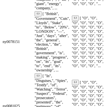
"giant", "energy",
"O", "O", "O", "...
"company,", ...
[ "British",
[ "O", "O",
"Government", "Cuts",
"Lloyds", "Stake",
"O", "O", "O", "O",
"to", "Below", "20%",
"O", "O", "O", "O",
"LONDON", "—",
"O", "O", "O", "O",
"Just", "days", "after",
"O", "O", "O", "O",
"the", "general",
"O", "O", "O", "O",
ny0078151
"election,", "the",
"O", "O", "O", "O",
"British",
"O", "O", "O", "O",
"government", "is",
"O", "O", "O", "O",
"making", "progress",
"O", "O", "O", "O",
"on", "its", "goal",
"O", "O", "O", "O",
"to", "end", "its",
"O", "O", "O", "...
"ownership", ...
[ "In",
"Disguises,", "Spies",
[ "O", "O",
"Testify", "of",
"O", "O", "O", "O",
"Watching", "Terror",
"O", "O", "O", "O",
"Suspect", "Federal",
"O", "O", "O", "O",
"prosecutors",
"O", "O", "O", "O",
"presented", "the",
"O", "O", "O", "O",
ny0081025
"testimony", "of",