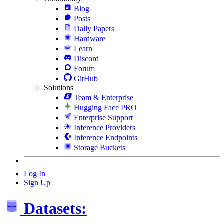
Blog
Posts
Daily Papers
Hardware
Learn
Discord
Forum
GitHub
Solutions
Team & Enterprise
Hugging Face PRO
Enterprise Support
Inference Providers
Inference Endpoints
Storage Buckets
Log In
Sign Up
Datasets: