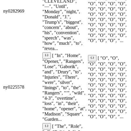
"CLEVELAND",
"O", "O", "O", "O",
"—", "Until",
"O", "O", "O", "O",
ny0282969
"Monday", "night,",
"O", "O", "O", "O",
"Donald", "J.",
"O", "O", "O", "O",
"Trump’s", "biggest",
"O", "O", "O", "O",
"concern", "about",
"O", "O", "O", "O",
"his", "convention",
"O", "O", "O", "O",
"speech", "was",
"O", "O", "O", "...
"how", "much", "to",
"revea...
[ "In", "Home",
[ "O", "O",
"Opener,", "Rangers",
"O", "O", "O", "O",
"Lose", "Gaborik",
"O", "O", "O", "O",
"and", "Drury", "to",
"O", "O", "O", "O",
"Injuries", "There",
"O", "O", "O", "O",
"were", "silver",
"O", "O", "O", "O",
ny0225578
"linings", "to", "the",
"O", "O", "O", "O",
"Rangers", "’", "wild",
"O", "O", "O", "O",
"4-3", "overtime",
"O", "O", "O", "O",
"loss", "in", "their",
"O", "O", "O", "O",
"home", "opener", "at",
"O", "O", "O", "O",
"Madison", "Square",
"O", "O", "O", "...
"Garden...
[ "The", "Role",