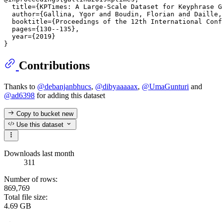
  title={KPTimes: A Large-Scale Dataset for Keyphrase G
  author={Gallina, Ygor and Boudin, Florian and Daille,
  booktitle={Proceedings of the 12th International Conf
  pages={130--135},

  year={2019}

Contributions
Thanks to
@debanjanbhucs
,
@dibyaaaaax
,
@UmaGunturi
and
@ad6398
for adding this dataset
Copy to bucket
new
Use this dataset
Downloads last month
311
Number of rows:
869,769
Total file size:
4.69 GB