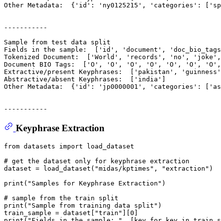
Other Metadata:  {
'id'
: 
'ny0125215'
, 
'categories'
: [
'sp
-----------

Sample from 
test
 data 
split
Fields 
in
 the sample:  [
'id'
, 
'document'
, 
'doc_bio_tags
Tokenized Document:  [
'World'
, 
'records'
, 
'no'
, 
'joke'
,
Document BIO Tags:  [
'O'
, 
'O'
, 
'O'
, 
'O'
, 
'O'
, 
'O'
, 
'O'
,
Extractive/present Keyphrases:  [
'pakistan'
, 
'guinness'
Abstractive/absent Keyphrases:  [
'india'
]

Other Metadata:  {
'id'
: 
'jp0000001'
, 
'categories'
: [
'as
Keyphrase Extraction
from
 datasets 
import
 load_dataset

# get the dataset only for keyphrase extraction
dataset = load_dataset(
"midas/kptimes"
, 
"extraction"
)

print
(
"Samples for Keyphrase Extraction"
)

# sample from the train split
print
(
"Sample from training data split"
)

train_sample = dataset[
"train"
][
0
print
(
"Fields in the sample: "
, [key 
for
 key 
in