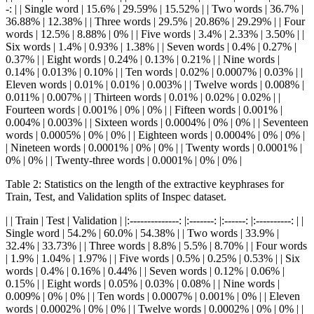
-: | | Single word | 15.6% | 29.59% | 15.52% | | Two words | 36.7% |
36.88% | 12.38% | | Three words | 29.5% | 20.86% | 29.29% | | Four
words | 12.5% | 8.88% | 0% | | Five words | 3.4% | 2.33% | 3.50% | |
Six words | 1.4% | 0.93% | 1.38% | | Seven words | 0.4% | 0.27% |
0.37% | | Eight words | 0.24% | 0.13% | 0.21% | | Nine words |
0.14% | 0.013% | 0.10% | | Ten words | 0.02% | 0.0007% | 0.03% | |
Eleven words | 0.01% | 0.01% | 0.003% | | Twelve words | 0.008% |
0.011% | 0.007% | | Thirteen words | 0.01% | 0.02% | 0.02% | |
Fourteen words | 0.001% | 0% | 0% | | Fifteen words | 0.001% |
0.004% | 0.003% | | Sixteen words | 0.0004% | 0% | 0% | | Seventeen
words | 0.0005% | 0% | 0% | | Eighteen words | 0.0004% | 0% | 0% |
| Nineteen words | 0.0001% | 0% | 0% | | Twenty words | 0.0001% |
0% | 0% | | Twenty-three words | 0.0001% | 0% | 0% |
Table 2: Statistics on the length of the extractive keyphrases for
Train, Test, and Validation splits of Inspec dataset.
| | Train | Test | Validation | |:--------------: |:-------: |:------: |:----------: | |
Single word | 54.2% | 60.0% | 54.38% | | Two words | 33.9% |
32.4% | 33.73% | | Three words | 8.8% | 5.5% | 8.70% | | Four words
| 1.9% | 1.04% | 1.97% | | Five words | 0.5% | 0.25% | 0.53% | | Six
words | 0.4% | 0.16% | 0.44% | | Seven words | 0.12% | 0.06% |
0.15% | | Eight words | 0.05% | 0.03% | 0.08% | | Nine words |
0.009% | 0% | 0% | | Ten words | 0.0007% | 0.001% | 0% | | Eleven
words | 0.0002% | 0% | 0% | | Twelve words | 0.0002% | 0% | 0% | |