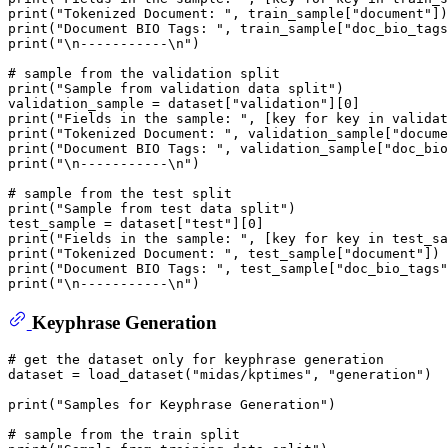
print
(
"Tokenized Document: "
, train_sample[
"document"
print
(
"Document BIO Tags: "
, train_sample[
"doc_bio_tags
print
(
"\n-----------\n"
)

# sample from the validation split
print
(
"Sample from validation data split"
)

validation_sample = dataset[
"validation"
][
0
print
(
"Fields in the sample: "
, [key 
for
 key 
in
print
(
"Tokenized Document: "
, validation_sample[
"docume
print
(
"Document BIO Tags: "
, validation_sample[
"doc_bio
print
(
"\n-----------\n"
)

# sample from the test split
print
(
"Sample from test data split"
)

test_sample = dataset[
"test"
][
0
print
(
"Fields in the sample: "
, [key 
for
 key 
in
print
(
"Tokenized Document: "
, test_sample[
"document"
print
(
"Document BIO Tags: "
, test_sample[
"doc_bio_tags"
print
(
"\n-----------\n"
Keyphrase Generation
# get the dataset only for keyphrase generation
dataset = load_dataset(
"midas/kptimes"
, 
"generation"
)

print
(
"Samples for Keyphrase Generation"
)

# sample from the train split