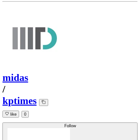
midas
/
kptimes
like
0
Follow