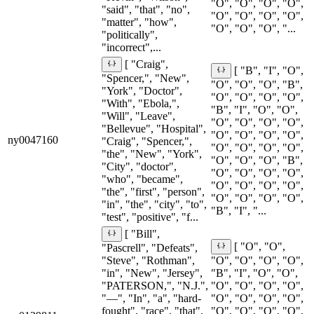
"O", "O", "O", "O",
"said", "that", "no",
"O", "O", "O", "O",
"matter", "how",
"O", "O", "O", "...
"politically",
"incorrect",...
[ "Craig",
[ "B", "I", "O",
"Spencer,", "New",
"O", "O", "O", "B",
"York", "Doctor",
"O", "O", "O", "O",
"With", "Ebola,",
"B", "I", "O", "O",
"Will", "Leave",
"O", "O", "O", "O",
"Bellevue", "Hospital",
"O", "O", "O", "O",
ny0047160
"Craig", "Spencer,",
"O", "O", "O", "O",
"the", "New", "York",
"O", "O", "O", "B",
"City", "doctor",
"O", "O", "O", "O",
"who", "became",
"O", "O", "O", "O",
"the", "first", "person",
"O", "O", "O", "O",
"in", "the", "city", "to",
"B", "I", "...
"test", "positive", "f...
[ "Bill",
[ "O", "O",
"Pascrell", "Defeats",
"Steve", "Rothman",
"O", "O", "O", "O",
"in", "New", "Jersey",
"B", "I", "O", "O",
"PATERSON,", "N.J.",
"O", "O", "O", "O",
"—", "In", "a", "hard-
"O", "O", "O", "O",
fought", "race", "that",
"O", "O", "O", "O",