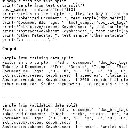
# sample from the test split
print
(
"Sample from test data split"
)

test_sample = dataset[
"test"
][
0
print
(
"Fields in the sample: "
, [key 
for
 key 
in
print
(
"Tokenized Document: "
, test_sample[
"document"
print
(
"Document BIO Tags: "
, test_sample[
"doc_bio_tags"
print
(
"Extractive/present Keyphrases: "
, test_sample[
"e
print
(
"Abstractive/absent Keyphrases: "
, test_sample[
"a
print
(
"Other Metadata: "
, test_sample[
"other_metadata"
print
(
"\n-----------\n"
Output
Sample from training data 
split
Fields 
in
 the sample:  [
'id'
, 
'document'
, 
'doc_bio_tags
Tokenized Document:  [
'For'
, 
'Donald'
, 
'Trump’s'
, 
'Big'
Document BIO Tags:  [
'O'
, 
'O'
, 
'O'
, 
'O'
, 
'O'
, 
'O'
, 
'O'
,
Extractive/present Keyphrases:  [
'speeches'
, 
'plagiaris
Abstractive/absent Keyphrases:  [
'2016 presidential ele
Other Metadata:  {
'id'
: 
'ny0282969'
, 
'categories'
: [
'us
-----------

Sample from validation data 
split
Fields 
in
 the sample:  [
'id'
, 
'document'
, 
'doc_bio_tags
Tokenized Document:  [
'Jack'
, 
'Sock'
, 
'Picks'
, 
'Up'
, 
'W
Document BIO Tags:  [
'O'
, 
'O'
, 
'O'
, 
'O'
, 
'O'
, 
'O'
, 
'O'
,
Extractive/present Keyphrases:  []

Abstractive/absent Keyphrases:  [
'tennis'
, 
'united stat