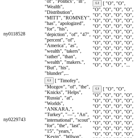
"of", "Politics", "in",
[ "O", "O",
"Wealth",
"O", "O", "O", "O",
"Distribution",
"O", "O", "O", "O",
"MITT", "ROMNEY",
"O", "O", "O", "O",
"has", "apologized",
"O", "O", "O", "O",
"for", "his",
"O", "O", "O", "O",
ny0118528
"depiction", "of", "47",
"O", "O", "O", "O",
"percent", "of",
"O", "O", "O", "O",
"America", "as",
"O", "O", "O", "O",
"wealth", "takers",
"O", "O", "O", "O",
"rather", "than",
"O", "O", "O", "O",
"wealth", "makers.",
"O", "O", "O", "...
"But", "his",
"blunder",...
[ "Timofey",
"Mozgov", "of", "the",
[ "O", "O",
"Knicks", "Helps",
"O", "O", "O", "O",
"Russia", "at",
"O", "O", "O", "O",
"Worlds",
"O", "O", "O", "O",
"ANKARA,",
"O", "O", "O", "O",
"Turkey", "—", "An",
"O", "O", "O", "O",
ny0229743
"international", "scout",
"O", "O", "O", "O",
"for", "the", "last",
"O", "O", "O", "O",
"15", "years,",
"O", "O", "O", "O",
"Kevin", "Wilson",