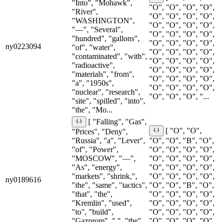
"Into", "Mohawk",
"O", "O", "O", "O",
"River",
"O", "O", "O", "O",
"WASHINGTON",
"O", "O", "O", "O",
"—", "Several",
"O", "O", "O", "O",
"hundred", "gallons",
"O", "O", "O", "O",
ny0223094
"of", "water",
"O", "O", "O", "O",
"contaminated", "with",
"O", "O", "O", "O",
"radioactive",
"O", "O", "O", "O",
"materials", "from",
"O", "O", "O", "O",
"a", "1950s",
"O", "O", "O", "O",
"nuclear", "research",
"O", "O", "O", "...
"site", "spilled", "into",
"the", "Mo...
[ "Falling", "Gas",
[ "O", "O",
"Prices", "Deny",
"Russia", "a", "Lever",
"O", "O", "B", "O",
"of", "Power",
"O", "O", "O", "O",
"MOSCOW", "—",
"O", "O", "O", "O",
"As", "energy",
"O", "O", "O", "O",
"markets", "shrink,",
"O", "O", "O", "O",
ny0189616
"the", "same", "tactics",
"O", "O", "B", "O",
"that", "the",
"O", "O", "O", "O",
"Kremlin", "used",
"O", "O", "O", "O",
"to", "build",
"O", "O", "O", "O",
"Gazprom", ",", "the",
"O", "O", "O", "O",