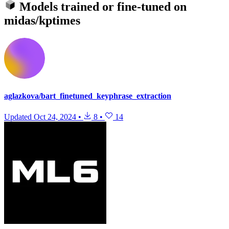
Models trained or fine-tuned on
midas/kptimes
aglazkova/bart_finetuned_keyphrase_extraction
Updated
Oct 24, 2024
•
8
•
14