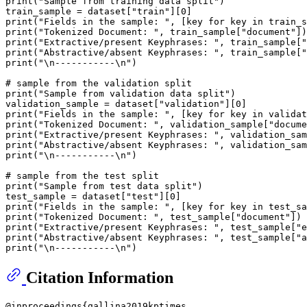
print
(
"Sample from training data split"
)

train_sample = dataset[
"train"
][
0
print
(
"Fields in the sample: "
, [key 
for
 key 
in
print
(
"Tokenized Document: "
, train_sample[
"document"
print
(
"Extractive/present Keyphrases: "
, train_sample[
"
print
(
"Abstractive/absent Keyphrases: "
, train_sample[
"
print
(
"\n-----------\n"
)

# sample from the validation split
print
(
"Sample from validation data split"
)

validation_sample = dataset[
"validation"
][
0
print
(
"Fields in the sample: "
, [key 
for
 key 
in
print
(
"Tokenized Document: "
, validation_sample[
"docume
print
(
"Extractive/present Keyphrases: "
, validation_sam
print
(
"Abstractive/absent Keyphrases: "
, validation_sam
print
(
"\n-----------\n"
)

# sample from the test split
print
(
"Sample from test data split"
)

test_sample = dataset[
"test"
][
0
print
(
"Fields in the sample: "
, [key 
for
 key 
in
print
(
"Tokenized Document: "
, test_sample[
"document"
print
(
"Extractive/present Keyphrases: "
, test_sample[
"e
print
(
"Abstractive/absent Keyphrases: "
, test_sample[
"a
print
(
"\n-----------\n"
Citation Information
@inproceedings{gallina2019kptimes,
