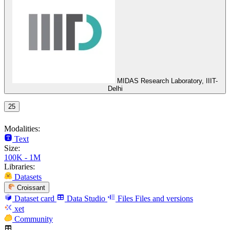
MIDAS Research Laboratory, IIIT-
Delhi
25
Modalities:
Text
Size:
100K - 1M
Libraries:
Datasets
Croissant
Dataset card
Data Studio
Files
Files and versions
xet
Community