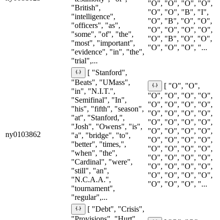
"O", "O", "O", "O",
"British",
"O", "O", "B", "I",
"intelligence",
"O", "B", "O", "O",
"officers", "as",
"O", "O", "O", "O",
"some", "of", "the",
"O", "B", "O", "O",
"most", "important",
"O", "O", "O", "...
"evidence", "in", "the",
"trial",...
[ "Stanford",
"Beats", "UMass",
[ "O", "O",
"in", "N.I.T.",
"O", "O", "O", "O",
"Semifinal", "In",
"O", "O", "O", "O",
"his", "fifth", "season",
"O", "O", "O", "O",
"at", "Stanford,",
"O", "O", "O", "O",
"Josh", "Owens", "is",
"O", "O", "O", "O",
ny0103862
"a", "bridge", "to",
"O", "O", "O", "O",
"better", "times,",
"O", "O", "O", "O",
"when", "the",
"O", "O", "O", "O",
"Cardinal", "were",
"O", "O", "O", "O",
"still", "an",
"O", "O", "O", "O",
"N.C.A.A.",
"O", "O", "O", "...
"tournament",
"regular",...
[ "Debt", "Crisis",
"Provisions", "Hurt",