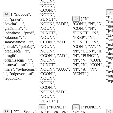
"NOUN",
"NOUN",
"CCONJ",
[ "Slobode",
"NOUN",
"i",
[ "N",
"i", "prava",
"PUNCT",
"čov
"čoveka", "i",
"NOUN", "ADP",
"CONJ", "N", "N",
"gra
"građanina", ",",
"NOUN",
"CONJ", "N",
"jed
"jednakost", "pred",
"PUNCT",
"PUNCT", "N",
"zak
"zakonom", ",",
"NOUN",
"PREP", "N",
"sam
"samostalnost", "i",
"CCONJ", "ADJ",
"PUNCT", "N",
"jed
"jednak", "položaj",
"NOUN",
"CONJ", "A", "N",
"pre
"preduzeća", "i",
"NOUN",
"N", "CONJ", "A",
"dru
"drugih",
"CCONJ", "ADJ",
"N", "PUNCT",
"org
"organizacija", ",",
"NOUN",
"N", "V", "CONJ",
"osn
"osnova", "su", "i",
"PUNCT",
"N", "N", "CONJ",
"i",
"mera", "ovlašćenja",
"NOUN", "AUX",
"N", "A", "N",
"ovl
"i", "odgovornosti",
"CCONJ",
"SENT" ]
"od
"republičkih...
"NOUN",
"rep
"NOUN",
"CCONJ",
"NOUN", "ADJ",
"NOUN",
"PUNCT" ]
[ "PUNCT",
[ "PUNCT",
[ "\"", "Svetog",
"ADJ", "PROPN",
"A", "N",