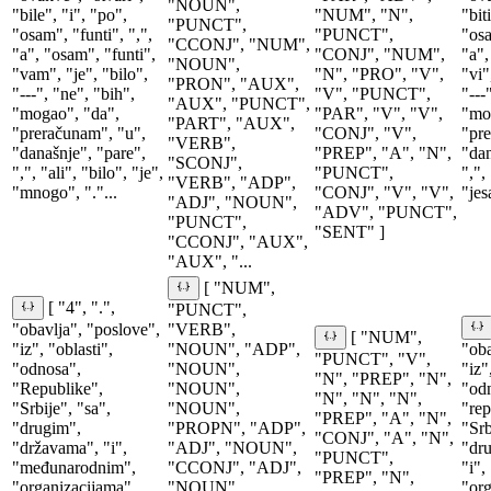
"NOUN",
"bile", "i", "po",
"NUM", "N",
"bit
"PUNCT",
"osam", "funti", ",",
"PUNCT",
"osa
"CCONJ", "NUM",
"a", "osam", "funti",
"CONJ", "NUM",
"a",
"NOUN",
"vam", "je", "bilo",
"N", "PRO", "V",
"vi"
"PRON", "AUX",
"---", "ne", "bih",
"V", "PUNCT",
"---
"AUX", "PUNCT",
"mogao", "da",
"PAR", "V", "V",
"moć
"PART", "AUX",
"preračunam", "u",
"CONJ", "V",
"pre
"VERB",
"današnje", "pare",
"PREP", "A", "N",
"dan
"SCONJ",
",", "ali", "bilo", "je",
"PUNCT",
",", 
"VERB", "ADP",
"mnogo", "."...
"CONJ", "V", "V",
"jes
"ADJ", "NOUN",
"ADV", "PUNCT",
"PUNCT",
"SENT" ]
"CCONJ", "AUX",
"AUX", "...
[ "NUM",
[ "4", ".",
"PUNCT",
"obavlja", "poslove",
"VERB",
[ "NUM",
"iz", "oblasti",
"NOUN", "ADP",
"oba
"PUNCT", "V",
"odnosa",
"NOUN",
"iz"
"N", "PREP", "N",
"Republike",
"NOUN",
"od
"N", "N", "N",
"Srbije", "sa",
"NOUN",
"rep
"PREP", "A", "N",
"drugim",
"PROPN", "ADP",
"Srb
"CONJ", "A", "N",
"državama", "i",
"ADJ", "NOUN",
"dru
"PUNCT",
"međunarodnim",
"CCONJ", "ADJ",
"i"
"PREP", "N",
"organizacijama",
"NOUN",
"org