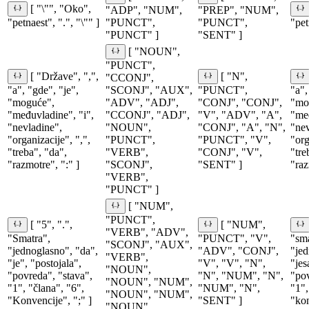
[ "\"", "Oko",
"ADP", "NUM",
"PREP", "NUM",
"petnaest", ".", "\"" ]
"PUNCT",
"PUNCT",
"pet
"PUNCT" ]
"SENT" ]
[ "NOUN",
"PUNCT",
[ "Države", ",",
[ "N",
"CCONJ",
"a", "gde", "je",
"SCONJ", "AUX",
"PUNCT",
"a",
"moguće",
"ADV", "ADJ",
"CONJ", "CONJ",
"mo
"međuvladine", "i",
"CCONJ", "ADJ",
"V", "ADV", "A",
"međ
"nevladine",
"NOUN",
"CONJ", "A", "N",
"nev
"organizacije", ",",
"PUNCT",
"PUNCT", "V",
"org
"treba", "da",
"VERB",
"CONJ", "V",
"tre
"razmotre", ":" ]
"SCONJ",
"SENT" ]
"raz
"VERB",
"PUNCT" ]
[ "NUM",
"PUNCT",
[ "5", ".",
[ "NUM",
"VERB", "ADV",
"Smatra",
"PUNCT", "V",
"sma
"SCONJ", "AUX",
"jednoglasno", "da",
"ADV", "CONJ",
"jed
"VERB",
"je", "postojala",
"V", "V", "N",
"jes
"NOUN",
"povreda", "stava",
"N", "NUM", "N",
"pov
"NOUN", "NUM",
"1", "člana", "6",
"NUM", "N",
"1",
"NOUN", "NUM",
"Konvencije", ";" ]
"SENT" ]
"kon
"NOUN",