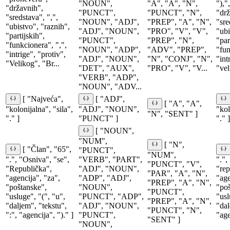
"NOUN",
"A", "A", "N",
"),"
"državnih",
"PUNCT",
"PUNCT", "N",
"drž
"sredstava", ",",
"NOUN", "ADJ",
"PREP", "A", "N",
"sre
"ubistvo", "raznih",
"ADJ", "NOUN",
"PRO", "V", "V",
"ubi
"partijskih",
"PUNCT",
"PREP", "N",
"par
"funkcionera", ",",
"NOUN", "ADP",
"ADV", "PREP",
"fun
"intrige", "protiv",
"ADJ", "NOUN",
"N", "CONJ", "N",
"int
"Velikog", "Br...
"DET", "AUX",
"PRO", "V", "V...
"vel
"VERB", "ADP",
"NOUN", "ADV...
[ "Najveća",
[ "ADJ",
[ "A", "A",
"kolonijalna", "sila",
"ADJ", "NOUN",
"kol
"N", "SENT" ]
"." ]
"PUNCT" ]
"." ]
[ "NOUN",
"NUM",
[ "N",
[ "Član", "65",
"PUNCT",
"NUM",
".", "Osniva", "se",
"VERB", "PART",
".",
"PUNCT", "V",
"Republička",
"ADJ", "NOUN",
"rep
"PAR", "A", "N",
"agencija", "za",
"ADP", "ADJ",
"age
"PREP", "A", "N",
"poštanske",
"NOUN",
"poš
"PUNCT",
"usluge", "(", "u",
"PUNCT", "ADP",
"usl
"PREP", "A", "N",
"daljem", "tekstu",
"ADJ", "NOUN",
"dal
"PUNCT", "N",
":", "agencija", ")." ]
"PUNCT",
"age
"SENT" ]
"NOUN",