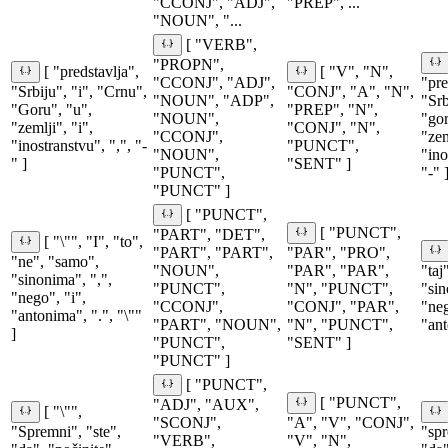
"CCONJ", "ADJ",
"PREP", ...
"NOUN", "...
[ "VERB",
"PROPN",
[ "predstavlja",
[ "V", "N",
"CCONJ", "ADJ",
"pre
"Srbiju", "i", "Crnu",
"CONJ", "A", "N",
"NOUN", "ADP",
"Srb
"Goru", "u",
"PREP", "N",
"NOUN",
"gor
"zemlji", "i",
"CONJ", "N",
"CCONJ",
"zem
"inostranstvu", ",", "-
"PUNCT",
"NOUN",
"ino
" ]
"SENT" ]
"PUNCT",
"-" 
"PUNCT" ]
[ "PUNCT",
[ "PUNCT",
"PART", "DET",
[ "\"", "I", "to",
"PART", "PART",
"PAR", "PRO",
"ne", "samo",
"NOUN",
"PAR", "PAR",
"taj
"sinonima", ",",
"PUNCT",
"N", "PUNCT",
"sin
"nego", "i",
"CCONJ",
"CONJ", "PAR",
"neg
"antonima", ".", "\""
"PART", "NOUN",
"N", "PUNCT",
"ant
]
"PUNCT",
"SENT" ]
"PUNCT" ]
[ "PUNCT",
[ "PUNCT",
"ADJ", "AUX",
[ "\"",
"SCONJ",
"A", "V", "CONJ",
"Spremni", "ste",
"sp
"VERB",
"V", "N",