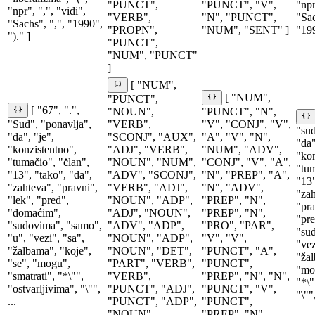
"PUNCT",
"PUNCT", "V",
"npr
"npr", ",", "vidi",
"VERB",
"N", "PUNCT",
"Sac
"Sachs", ",", "1990",
"PROPN",
"NUM", "SENT" ]
"199
")." ]
"PUNCT",
"NUM", "PUNCT"
]
[ "NUM",
[ "NUM",
"PUNCT",
[ "67", ".",
"NOUN",
"PUNCT", "N",
"Sud", "ponavlja",
"VERB",
"V", "CONJ", "V",
"sud
"da", "je",
"SCONJ", "AUX",
"A", "V", "N",
"da"
"konzistentno",
"ADJ", "VERB",
"NUM", "ADV",
"kon
"tumačio", "član",
"NOUN", "NUM",
"CONJ", "V", "A",
"tum
"13", "tako", "da",
"ADV", "SCONJ",
"N", "PREP", "A",
"13"
"zahteva", "pravni",
"VERB", "ADJ",
"N", "ADV",
"zah
"lek", "pred",
"NOUN", "ADP",
"PREP", "N",
"pra
"domaćim",
"ADJ", "NOUN",
"PREP", "N",
"pre
"sudovima", "samo",
"ADV", "ADP",
"PRO", "PAR",
"sud
"u", "vezi", "sa",
"NOUN", "ADP",
"V", "V",
"vez
"žalbama", "koje",
"NOUN", "DET",
"PUNCT", "A",
"žal
"se", "mogu",
"PART", "VERB",
"PUNCT",
"moć
"smatrati", "*\"",
"VERB",
"PREP", "N", "N",
"*\"
"ostvarljivima", "\"",
"PUNCT", "ADJ",
"PUNCT", "V",
"\"",
...
"PUNCT", "ADP",
"PUNCT",
"NOUN",
"PREP", "N",...