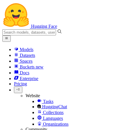
Hugging Face
Models
Datasets
Spaces
Buckets
new
Docs
Enterprise
Pricing
Website
Tasks
HuggingChat
Collections
Languages
Organizations
Community