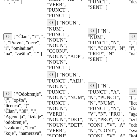
".", "\"" ]
"PUNCT",
"des
"VERB",
"SENT" ]
"PUNCT",
"PUNCT" ]
[ "NOUN",
"NUM",
[ "N",
"PUNCT",
[ "Član", "7", "-
"NUM",
"NOUN",
", "Pravo", "dece",
"PUNCT", "N",
", "
"NOUN",
"i", "omladine",
"N", "CONJ", "N",
"i",
"CCONJ",
"na", "zaštitu", "." ]
"PREP", "N",
"na"
"NOUN", "ADP",
"SENT" ]
"NOUN",
"PUNCT" ]
[ "NOUN",
"PUNCT", "ADJ",
[ "N",
"NOUN",
"PUNCT",
"PUNCT", "A",
[ "Odobrenje",
"NOUN", "NUM",
"N", "PUNCT",
"(",
"(", "opšta",
"PUNCT",
"N", "NUM",
"lic
"licenca", ")",
"NOUN",
"PUNCT", "N",
"čla
"Član", "38", ".",
"VERB",
"V", "N", "PRO",
"age
"Agencija", "izdaje",
"NOUN", "DET",
"N", "PRO", "V",
"izd
"odobrenje",
"NOUN", "DET",
"CONJ", "V", "A",
"odo
"svakom", "licu",
"VERB",
"N", "CONJ",
"sva
"koje", "namerava",
"SCONJ",
"CONJ", "V", "A",
"koj