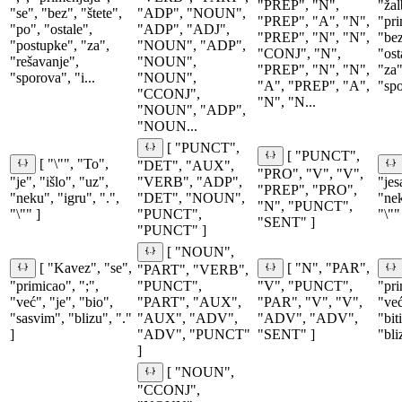
"PREP", "N",
"žal
"se", "bez", "štete",
"ADP", "NOUN",
"PREP", "A", "N",
"pri
"po", "ostale",
"ADP", "ADJ",
"PREP", "N", "N",
"bez
"postupke", "za",
"NOUN", "ADP",
"CONJ", "N",
"ost
"rešavanje",
"NOUN",
"PREP", "N", "N",
"za"
"sporova", "i...
"NOUN",
"A", "PREP", "A",
"spor
"CCONJ",
"N", "N...
"NOUN", "ADP",
"NOUN...
[ "PUNCT",
[ "PUNCT",
[ "\"", "To",
"DET", "AUX",
"PRO", "V", "V",
"je", "išlo", "uz",
"VERB", "ADP",
"jes
"PREP", "PRO",
"neku", "igru", ".",
"DET", "NOUN",
"nek
"N", "PUNCT",
"\"" ]
"PUNCT",
"\""
"SENT" ]
"PUNCT" ]
[ "NOUN",
[ "Kavez", "se",
[ "N", "PAR",
"PART", "VERB",
"primicao", ";",
"PUNCT",
"V", "PUNCT",
"pri
"već", "je", "bio",
"PART", "AUX",
"PAR", "V", "V",
"već
"sasvim", "blizu", "."
"AUX", "ADV",
"ADV", "ADV",
"bit
]
"ADV", "PUNCT"
"SENT" ]
"bli
]
[ "NOUN",
"CCONJ",