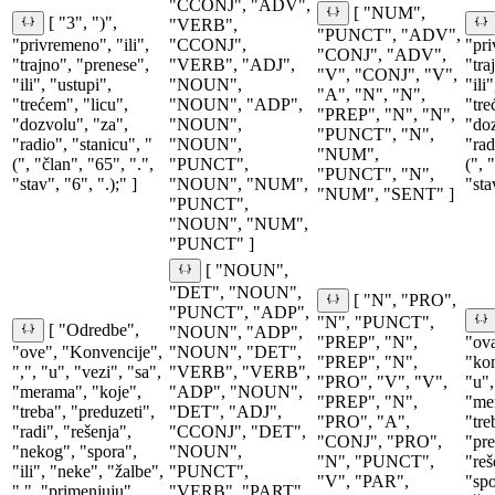
"CCONJ", "ADV",
[ "NUM",
[ "3", ")",
"VERB",
"PUNCT", "ADV",
"privremeno", "ili",
"CCONJ",
"pri
"CONJ", "ADV",
"trajno", "prenese",
"VERB", "ADJ",
"tra
"V", "CONJ", "V",
"ili", "ustupi",
"NOUN",
"ili
"A", "N", "N",
"trećem", "licu",
"NOUN", "ADP",
"tre
"PREP", "N", "N",
"dozvolu", "za",
"NOUN",
"doz
"PUNCT", "N",
"radio", "stanicu", "
"NOUN",
"rad
"NUM",
(", "član", "65", ".",
"PUNCT",
(", 
"PUNCT", "N",
"stav", "6", ".);" ]
"NOUN", "NUM",
"sta
"NUM", "SENT" ]
"PUNCT",
"NOUN", "NUM",
"PUNCT" ]
[ "NOUN",
"DET", "NOUN",
[ "N", "PRO",
"PUNCT", "ADP",
"N", "PUNCT",
[ "Odredbe",
"NOUN", "ADP",
"PREP", "N",
"ova
"ove", "Konvencije",
"NOUN", "DET",
"PREP", "N",
"kon
",", "u", "vezi", "sa",
"VERB", "VERB",
"PRO", "V", "V",
"u",
"merama", "koje",
"ADP", "NOUN",
"PREP", "N",
"mer
"treba", "preduzeti",
"DET", "ADJ",
"PRO", "A",
"tre
"radi", "rešenja",
"CCONJ", "DET",
"CONJ", "PRO",
"pre
"nekog", "spora",
"NOUN",
"N", "PUNCT",
"reš
"ili", "neke", "žalbe",
"PUNCT",
"V", "PAR",
"spo
",", "primenjuju",
"VERB", "PART",