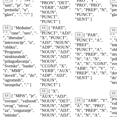
"PRO", "V",
"PRON", "DET",
"sam", "ja", "to",
"PRO", "PRO",
"jes
"VERB", "ADP",
"preturila", "u",
"V", "PREP", "N",
"pre
"NOUN",
"glavi", ".", "\"" ]
"PUNCT",
"gla
"PUNCT",
"SENT" ]
"PUNCT" ]
[ "Međutim",
[ "PART",
",", "rane", "neo", "-
"PUNCT", "ADJ",
[ "PAR",
",",
", "liberalne",
"X", "PUNCT",
"PUNCT", "A",
", "
"intervencije", "u",
"ADJ", "NOUN",
"PREF",
"int
"obliku",
"ADP", "NOUN",
"PUNCT", "A",
"obl
"Programa",
"NOUN", "ADJ",
"N", "PREP", "N",
"str
"strukturalnih",
"NOUN", "ADJ",
"N", "A", "N",
"pri
"prilagođavanja",
"NOUN",
"A", "N", "CONJ",
"sve
"Svetske", "banke",
"CCONJ", "X",
"ABB", "V", "V",
"i"
"i", "MMF",
"VERB", "AUX",
"PREP", "A", "N",
"dov
"doveli", "su", "do",
"ADP", "ADJ",
"SENT" ]
"do
"ogromnih",
"NOUN",
"neu
"neuspeha", "." ]
"PUNCT" ]
[ "X",
[ "MPiS", "je",
"AUX", "ADJ",
"jes
[ "ABB", "V",
"svestan", "važnosti",
"NOUN", "DET",
"važ
"ovog", "nivoa",
"NOUN", "ADP",
"A", "N", "PRO",
"niv
"za", "osiguranje",
"NOUN", "ADJ",
"N", "PREP", "N",
"osi
"istinske",
"NOUN", "ADJ",
"A", "N", "A",