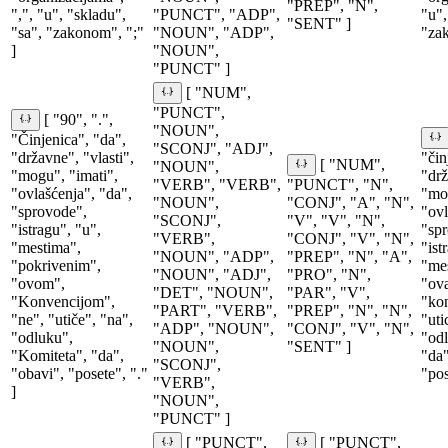
"PREP", "N",
",", "u", "skladu",
"PUNCT", "ADP",
"u",
"SENT" ]
"sa", "zakonom", ";"
"NOUN", "ADP",
"zak
]
"NOUN",
"PUNCT" ]
[ "NUM",
"PUNCT",
[ "90", ".",
"NOUN",
"Činjenica", "da",
"SCONJ", "ADJ",
"državne", "vlasti",
"čin
[ "NUM",
"NOUN",
"mogu", "imati",
"drž
"VERB", "VERB",
"PUNCT", "N",
"ovlašćenja", "da",
"moć
"NOUN",
"CONJ", "A", "N",
"sprovode",
"ovl
"SCONJ",
"V", "V", "N",
"istragu", "u",
"spr
"VERB",
"CONJ", "V", "N",
"mestima",
"ist
"NOUN", "ADP",
"PREP", "N", "A",
"pokrivenim",
"mes
"NOUN", "ADJ",
"PRO", "N",
"ovom",
"ova
"DET", "NOUN",
"PAR", "V",
"Konvencijom",
"kon
"PART", "VERB",
"PREP", "N", "N",
"ne", "utiče", "na",
"uti
"ADP", "NOUN",
"CONJ", "V", "N",
"odluku",
"odl
"NOUN",
"SENT" ]
"Komiteta", "da",
"da"
"SCONJ",
"obavi", "posete", "."
"pos
"VERB",
]
"NOUN",
"PUNCT" ]
[ "PUNCT",
[ "PUNCT",