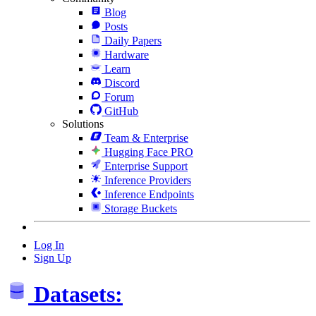
Blog
Posts
Daily Papers
Hardware
Learn
Discord
Forum
GitHub
Solutions
Team & Enterprise
Hugging Face PRO
Enterprise Support
Inference Providers
Inference Endpoints
Storage Buckets
Log In
Sign Up
Datasets: