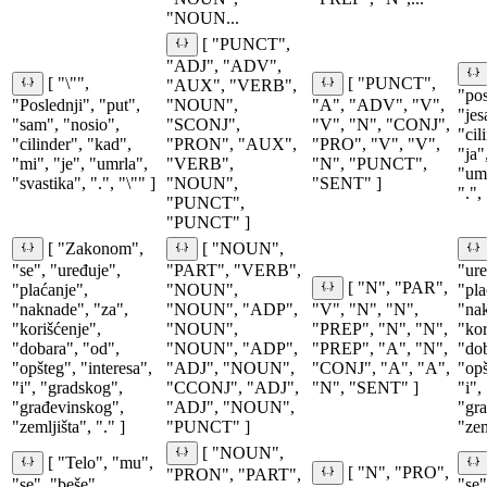
"NOUN...
[ "PUNCT",
"ADJ", "ADV",
[ "\"",
[ "PUNCT",
"AUX", "VERB",
"pos
"Poslednji", "put",
"NOUN",
"A", "ADV", "V",
"jes
"sam", "nosio",
"SCONJ",
"V", "N", "CONJ",
"cil
"cilinder", "kad",
"PRON", "AUX",
"PRO", "V", "V",
"ja"
"mi", "je", "umrla",
"VERB",
"N", "PUNCT",
"umr
"svastika", ".", "\"" ]
"NOUN",
"SENT" ]
".",
"PUNCT",
"PUNCT" ]
[ "Zakonom",
[ "NOUN",
"se", "uređuje",
"PART", "VERB",
"ure
[ "N", "PAR",
"plaćanje",
"NOUN",
"pla
"naknade", "za",
"NOUN", "ADP",
"V", "N", "N",
"nak
"korišćenje",
"NOUN",
"PREP", "N", "N",
"kor
"dobara", "od",
"NOUN", "ADP",
"PREP", "A", "N",
"dob
"opšteg", "interesa",
"ADJ", "NOUN",
"CONJ", "A", "A",
"opš
"i", "gradskog",
"CCONJ", "ADJ",
"N", "SENT" ]
"i",
"građevinskog",
"ADJ", "NOUN",
"gra
"zemljišta", "." ]
"PUNCT" ]
"zem
[ "NOUN",
[ "Telo", "mu",
[ "N", "PRO",
"PRON", "PART",
"se", "beše",
"se"