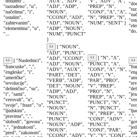
"dodatno",
"AUX", "ADV",
"V", "ADV", "A",
"do
"razrađeno", "u",
"ADJ", "ADP",
"PREP", "N",
"raz
"načelima", "i",
"NOUN",
"CONJ", "A", "A",
"nač
"ostalim",
"CCONJ", "ADJ",
"N", "PREP", "N",
"ost
"zahtevanim",
"ADJ", "NOUN",
"NUM", "SENT" ]
"ele
"elementima", "u",
"ADP", "NOUN",
"do.
"...
"NUM", "PUNCT"
]
[ "NOUN",
"ADJ", "PUNCT",
[ "N", "A",
"ADJ", "CCONJ",
[ "Naslednici",
"ADJ", "NOUN",
"PUNCT", "A",
"francuske", ",",
"fra
"ADV", "AUX",
"CONJ", "A", "N",
"engleske", "i",
"eng
"PART", "DET",
"ADV", "V",
"američke",
"ame
"VERB", "ADP",
"PAR", "PRO",
"revolucije",
"rev
"DET", "NOUN",
"V", "PREP",
"delimično", "su",
"del
"ADP", "ADJ",
"PRO", "N",
"i", "sami",
"jes
"NOUN",
"PREP", "A", "N",
"verovali", "u",
"ver
"PUNCT",
"PUNCT", "N",
"svoje", "fraze", "o",
"svo
"NOUN",
"N", "PUNCT",
"ljudskim",
"lju
"NOUN",
"N", "PREP", "N",
"pravima", ",",
",",
"PUNCT",
"CONJ", "ADV",
"slobodi", "govora",
"gov
"NOUN", "ADP",
"PUNCT",
",", "jednakosti",
"jed
"NOUN",
"CONJ", "PAR",
"pred", "zakonom",
"zak
"CCONJ", "ADV",
"V", "V", "CONJ",