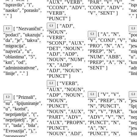
"AUX", "VERB",
"PAR", "V", "V",
"ispravilo", "i",
"isp
"CCONJ", "ADV",
"CONJ", "ADV",
"naoko", "poraslo",
"nao
"VERB",
"V", "SENT" ]
"." ]
"." ]
"PUNCT" ]
[ "ADJ",
[ "Nezvanični",
"NOUN",
[ "A", "N",
"podaci", "ukazuju",
"po
"VERB",
"da", "je", "takva",
"V", "CONJ", "V",
"uka
"SCONJ", "AUX",
"migracija",
"PRO", "N", "A",
"jes
"DET", "NOUN",
"najveća", "u",
"PREP", "N",
"mig
"ADJ", "ADP",
"oblastima", "5",
"NUM", "ABB",
"u",
"NOUN", "NUM",
"km", "od",
"PREP", "A", "N",
"km
"X", "ADP",
"administrativne",
"SENT" ]
"adm
"ADJ", "NOUN",
"linije", "." ]
"lini
"PUNCT" ]
[ "VERB",
"AUX", "NOUN",
[ "V", "V",
"ADP", "NOUN",
[ "Priznali",
"NOUN",
"N", "PREP", "N",
"jes
"su", "špijuniranje",
"PUNCT",
"N", "PUNCT",
"špi
"u", "korist",
"NOUN", "AUX",
"N", "V", "PAR",
"kor
"neprijatelja", "(",
"PART", "ADV",
"ADV", "V", "N",
"nep
"neprijatelj", "je",
"AUX", "PROPN",
"PUNCT", "N",
"nep
"i", "tada", "bila",
"PUNCT",
"A", "N",
"jes
"Evroazija", "),",
"NOUN", "ADJ",
"PUNCT", "N",
"bit
"proneveru",