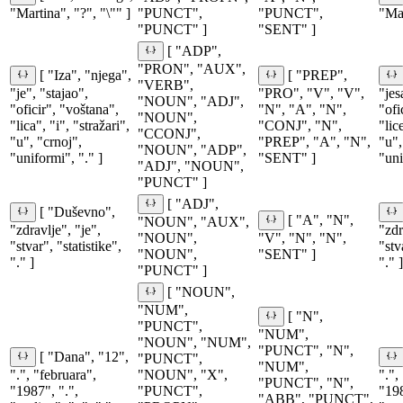
"Martina", "?", "\"" ]
"PUNCT",
"PUNCT",
"Mar
"PUNCT" ]
"SENT" ]
[ "ADP",
"PRON", "AUX",
[ "Iza", "njega",
[ "PREP",
"VERB",
"je", "stajao",
"PRO", "V", "V",
"jes
"NOUN", "ADJ",
"oficir", "voštana",
"N", "A", "N",
"ofi
"NOUN",
"lica", "i", "stražari",
"CONJ", "N",
"lic
"CCONJ",
"u", "crnoj",
"PREP", "A", "N",
"u",
"NOUN", "ADP",
"uniformi", "." ]
"SENT" ]
"uni
"ADJ", "NOUN",
"PUNCT" ]
[ "ADJ",
[ "Duševno",
[ "A", "N",
"NOUN", "AUX",
"zdravlje", "je",
"zdr
"NOUN",
"V", "N", "N",
"stvar", "statistike",
"stv
"NOUN",
"SENT" ]
"." ]
"." ]
"PUNCT" ]
[ "NOUN",
"NUM",
[ "N",
"PUNCT",
"NUM",
"NOUN", "NUM",
"PUNCT", "N",
[ "Dana", "12",
"PUNCT",
"NUM",
".", "februara",
"NOUN", "X",
".",
"PUNCT", "N",
"1987", ".",
"PUNCT",
"198
"ABB", "PUNCT",