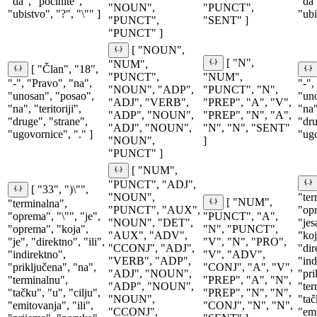
"da", "počinite",
"da"
"NOUN",
"PUNCT",
"ubistvo", "?", "\"" ]
"ubi
"PUNCT",
"SENT" ]
"PUNCT" ]
[ "NOUN",
[ "N",
"NUM",
[ "Član", "18",
"PUNCT",
"NUM",
"-", "Pravo", "na",
"-",
"NOUN", "ADP",
"PUNCT", "N",
"unosan", "posao",
"uno
"ADJ", "VERB",
"PREP", "A", "V",
"na", "teritoriji",
"na"
"ADP", "NOUN",
"PREP", "N", "A",
"druge", "strane",
"dru
"ADJ", "NOUN",
"N", "N", "SENT"
"ugovornice", "." ]
"ugo
"NOUN",
]
"PUNCT" ]
[ "NUM",
"PUNCT", "ADJ",
[ "33", ")\"",
"NOUN",
"ter
[ "NUM",
"terminalna",
"PUNCT", "AUX",
"opr
"oprema", "\"", "je",
"PUNCT", "A",
"NOUN", "DET",
"je
"oprema", "koja",
"N", "PUNCT",
"AUX", "ADV",
"koj
"je", "direktno", "ili",
"V", "N", "PRO",
"CCONJ", "ADJ",
"dir
"indirektno",
"V", "ADV",
"VERB", "ADP",
"ind
"priključena", "na",
"CONJ", "A", "V",
"ADJ", "NOUN",
"pri
"terminalnu",
"PREP", "A", "N",
"ADP", "NOUN",
"ter
"tačku", "u", "cilju",
"PREP", "N", "N",
"NOUN",
"tač
"emitovanja", "ili",
"CONJ", "N", "N",
"CCONJ",
"emi