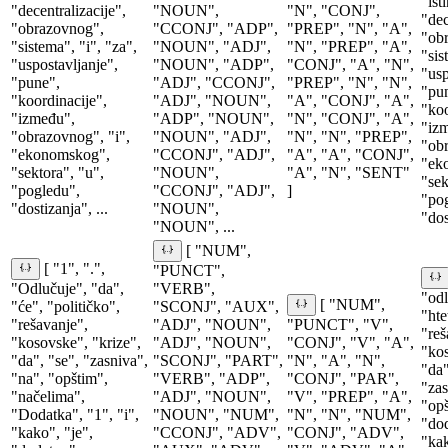
"ist
"decentralizacije",
"NOUN",
"N", "CONJ",
"dec
"obrazovnog",
"CCONJ", "ADP",
"PREP", "N", "A",
"obr
"sistema", "i", "za",
"NOUN", "ADJ",
"N", "PREP", "A",
"sis
"uspostavljanje",
"NOUN", "ADP",
"CONJ", "A", "N",
"usp
"pune",
"ADJ", "CCONJ",
"PREP", "N", "N",
"pu
"koordinacije",
"ADJ", "NOUN",
"A", "CONJ", "A",
"koo
"između",
"ADP", "NOUN",
"N", "CONJ", "A",
"iz
"obrazovnog", "i",
"NOUN", "ADJ",
"N", "N", "PREP",
"obr
"ekonomskog",
"CCONJ", "ADJ",
"A", "A", "CONJ",
"ek
"sektora", "u",
"NOUN",
"A", "N", "SENT"
"sek
"pogledu",
"CCONJ", "ADJ",
]
"po
"dostizanja", ...
"NOUN",
"dos
"NOUN", ...
[ "NUM",
[ "1", ".",
"PUNCT",
"Odlučuje", "da",
"VERB",
"odl
[ "NUM",
"će", "političko",
"SCONJ", "AUX",
"hte
"rešavanje",
"ADJ", "NOUN",
"PUNCT", "V",
"reš
"kosovske", "krize",
"ADJ", "NOUN",
"CONJ", "V", "A",
"kos
"da", "se", "zasniva",
"SCONJ", "PART",
"N", "A", "N",
"da"
"na", "opštim",
"VERB", "ADP",
"CONJ", "PAR",
"zas
"načelima",
"ADJ", "NOUN",
"V", "PREP", "A",
"opš
"Dodatka", "1", "i",
"NOUN", "NUM",
"N", "N", "NUM",
"dod
"kako", "je",
"CCONJ", "ADV",
"CONJ", "ADV",
"kak