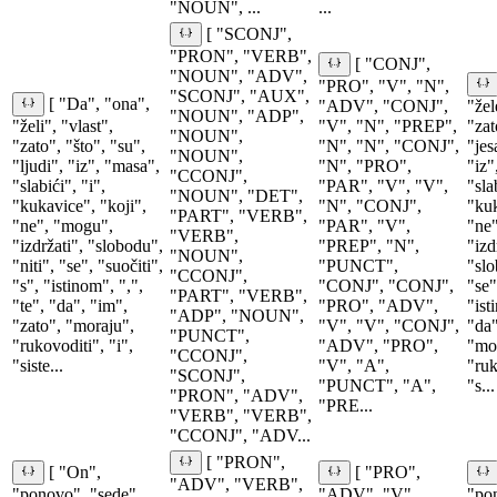
"NOUN", ...
...
[ "SCONJ",
"PRON", "VERB",
[ "CONJ",
"NOUN", "ADV",
"PRO", "V", "N",
"SCONJ", "AUX",
[ "Da", "ona",
"ADV", "CONJ",
"žel
"NOUN", "ADP",
"želi", "vlast",
"V", "N", "PREP",
"zat
"NOUN",
"zato", "što", "su",
"N", "N", "CONJ",
"jes
"NOUN",
"ljudi", "iz", "masa",
"N", "PRO",
"iz"
"CCONJ",
"slabići", "i",
"PAR", "V", "V",
"sla
"NOUN", "DET",
"kukavice", "koji",
"N", "CONJ",
"kuk
"PART", "VERB",
"ne", "mogu",
"PAR", "V",
"ne"
"VERB",
"izdržati", "slobodu",
"PREP", "N",
"izd
"NOUN",
"niti", "se", "suočiti",
"PUNCT",
"slo
"CCONJ",
"s", "istinom", ",",
"CONJ", "CONJ",
"se"
"PART", "VERB",
"te", "da", "im",
"PRO", "ADV",
"ist
"ADP", "NOUN",
"zato", "moraju",
"V", "V", "CONJ",
"da"
"PUNCT",
"rukovoditi", "i",
"ADV", "PRO",
"mor
"CCONJ",
"siste...
"V", "A",
"ruk
"SCONJ",
"PUNCT", "A",
"s...
"PRON", "ADV",
"PRE...
"VERB", "VERB",
"CCONJ", "ADV...
[ "PRON",
[ "On",
[ "PRO",
"ADV", "VERB",
"ponovo", "sede",
"ADV", "V",
"pon