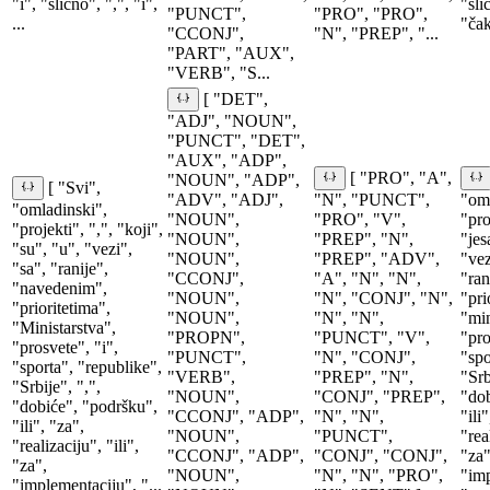
"i", "slično", ",", "i",
"sli
"PUNCT",
"PRO", "PRO",
...
"čak
"CCONJ",
"N", "PREP", "...
"PART", "AUX",
"VERB", "S...
[ "DET",
"ADJ", "NOUN",
"PUNCT", "DET",
"AUX", "ADP",
[ "PRO", "A",
"NOUN", "ADP",
[ "Svi",
"ADV", "ADJ",
"N", "PUNCT",
"oml
"omladinski",
"NOUN",
"PRO", "V",
"pro
"projekti", ",", "koji",
"NOUN",
"PREP", "N",
"jes
"su", "u", "vezi",
"NOUN",
"PREP", "ADV",
"vez
"sa", "ranije",
"CCONJ",
"A", "N", "N",
"ran
"navedenim",
"NOUN",
"N", "CONJ", "N",
"pri
"prioritetima",
"NOUN",
"N", "N",
"min
"Ministarstva",
"PROPN",
"PUNCT", "V",
"pro
"prosvete", "i",
"PUNCT",
"N", "CONJ",
"spo
"sporta", "republike",
"VERB",
"PREP", "N",
"Srb
"Srbije", ",",
"NOUN",
"CONJ", "PREP",
"dob
"dobiće", "podršku",
"CCONJ", "ADP",
"N", "N",
"ili
"ili", "za",
"NOUN",
"PUNCT",
"rea
"realizaciju", "ili",
"CCONJ", "ADP",
"CONJ", "CONJ",
"za"
"za",
"NOUN",
"N", "N", "PRO",
"imp
"implementaciju", "...