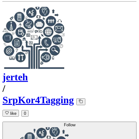
jerteh
/
SrpKor4Tagging
like
0
Follow