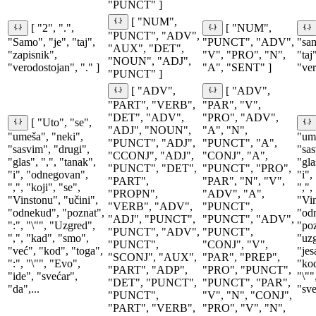
"PUNCT" ]
[ "NUM",
[ "2", ".",
[ "NUM",
"PUNCT", "ADV",
"Samo", "je", "taj",
"PUNCT", "ADV",
"sa
"AUX", "DET",
"zapisnik",
"V", "PRO", "N",
"taj
"NOUN", "ADJ",
"verodostojan", "." ]
"A", "SENT" ]
"ver
"PUNCT" ]
[ "ADV",
[ "ADV",
"PART", "VERB",
"PAR", "V",
"DET", "ADV",
"PRO", "ADV",
[ "Uto", "se",
"ADJ", "NOUN",
"A", "N",
"umeša", "neki",
"ume
"PUNCT", "ADJ",
"PUNCT", "A",
"sasvim", "drugi",
"sas
"CCONJ", "ADJ",
"CONJ", "A",
"glas", ",", "tanak",
"gla
"PUNCT", "DET",
"PUNCT", "PRO",
"i", "odnegovan",
"i",
"PART",
"PAR", "N", "V",
",", "koji", "se",
",",
"PROPN",
"ADV", "A",
"Vinstonu", "učini",
"Vin
"VERB", "ADV",
"PUNCT",
"odnekud", "poznat",
"od
"ADJ", "PUNCT",
"PUNCT", "ADV",
":", "\"", "Uzgred",
"poz
"PUNCT", "ADV",
"PUNCT",
",", "kad", "smo",
"uzg
"PUNCT",
"CONJ", "V",
"već", "kod", "toga",
"jes
"SCONJ", "AUX",
"PAR", "PREP",
":", "\"", "Evo",
"kod
"PART", "ADP",
"PRO", "PUNCT",
"ide", "svećar",
"\""
"DET", "PUNCT",
"PUNCT", "PAR",
"da",...
"sve
"PUNCT",
"V", "N", "CONJ",
"PART", "VERB",
"PRO", "V", "N",