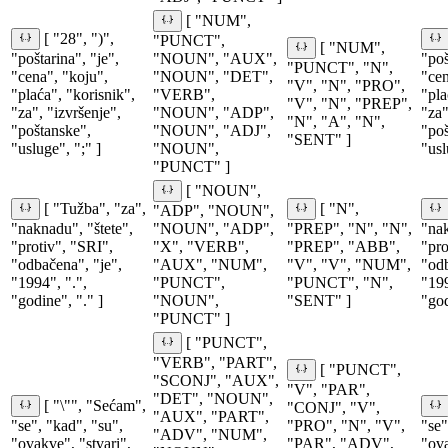
[ "NUM",
[ "28", ")",
"PUNCT",
[ "NUM",
"poštarina", "je",
"NOUN", "AUX",
"poš
"PUNCT", "N",
"cena", "koju",
"NOUN", "DET",
"cen
"V", "N", "PRO",
"plaća", "korisnik",
"VERB",
"pla
"V", "N", "PREP",
"za", "izvršenje",
"NOUN", "ADP",
"za"
"N", "A", "N",
"poštanske",
"NOUN", "ADJ",
"poš
"SENT" ]
"usluge", ";" ]
"NOUN",
"usl
"PUNCT" ]
[ "NOUN",
[ "Tužba", "za",
[ "N",
"ADP", "NOUN",
"naknadu", "štete",
"NOUN", "ADP",
"PREP", "N", "N",
"nak
"protiv", "SRI",
"X", "VERB",
"PREP", "ABB",
"pro
"odbačena", "je",
"AUX", "NUM",
"V", "V", "NUM",
"odb
"1994", ".",
"PUNCT",
"PUNCT", "N",
"199
"godine", "." ]
"NOUN",
"SENT" ]
"god
"PUNCT" ]
[ "PUNCT",
"VERB", "PART",
[ "PUNCT",
"SCONJ", "AUX",
"V", "PAR",
"DET", "NOUN",
[ "\"", "Sećam",
"CONJ", "V",
"AUX", "PART",
"se", "kad", "su",
"PRO", "N", "V",
"se"
"ADV", "NUM",
"ovakve", "stvari",
"PAR", "ADV",
"ova