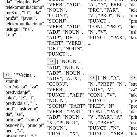
"da", "eksploatiše",
"VERB", "ADJ",
"A", "N", "PREP",
"da"
"telekomunikacionu",
"NOUN",
"PRO", "PAR",
"tel
"mrežu", "ili", "da",
"CCONJ",
"V", "PRO", "N",
"mre
"pruža", "javnu",
"SCONJ",
"PUNCT",
"pru
"telekomunikacionu",
"VERB", "ADJ",
"CONJ", "PRO",
"tel
"uslugu", "na",
"ADJ", "NOUN",
"N", "V",
"usl
"koju", ...
"ADP", "DET",
"PUNCT", "PAR",
"ko.
"PART", "VERB",
...
"DET", "NOUN",
"PUNCT", ...
[ "NOUN",
"ADJ", "NOUN",
"ADP", "NOUN",
[ "Većina",
[ "N", "A",
"ADV", "AUX",
"stranih",
"CCONJ",
"N", "PREP", "N",
"str
"stručnjaka", "za",
"VERB",
"ADV", "V",
"za"
"predviđanje",
"PUNCT", "ADP",
"CONJ", "V",
"tak
"tako", "je", "i",
"NOUN",
"PUNCT",
"pre
"predviđala", ",",
"SCONJ", "PART",
"PREP", "N",
"pod
"pod", "uslovom",
"VERB", "PART",
"CONJ", "PAR",
"da"
"da", "se",
"ADJ", "NOUN",
"V", "PAR", "A",
"pri
"primene", "samo",
"X", "PUNCT",
"N", "PREF",
"osn
"osnovni", "principi",
"NOUN",
"PUNCT", "N",
"neo
"neo", "-",
"PUNCT", "X",
"PUNCT", "ABB",
"lib
"liberalizma", "(",