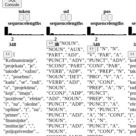
SQL
Console
token
ud
pos
sequence
lengths
sequence
lengths
sequence
lengths
s
2
2
2
[ "NOUN",
348
348
348
3
[ "N", "N",
"NOUN", "AUX",
[
"PART", "ADJ",
"V", "PAR", "A",
"Kofinansiranje",
"PUNCT", "ADV",
"PUNCT", "ADV",
"kof
"projekata", "je",
"SCONJ", "PART",
"CONJ", "PAR",
"pro
"takođe", "važno",
"VERB", "ADP",
"V", "PREP", "N",
"tak
",", "posebno",
"NOUN", "DET",
"PRO", "V", "A",
",",
"kada", "se", "radi",
"VERB", "ADJ",
"N", "CONJ",
"kad
"o", "projektima",
"NOUN",
"PREP", "A", "N",
"rad
"koji", "imaju",
"CCONJ", "ADP",
"PUNCT",
"pro
"pozitivne", "efekte",
"ADJ", "NOUN",
"PREP", "N",
"ima
"i", "na", "okolne",
"PUNCT", "ADP",
"PUNCT", "A",
"efe
"opštine", "(", "na",
"NOUN",
"N", "PUNCT",
"oko
"primer", ",",
"PUNCT", "ADJ",
"A", "N", "CONJ",
"(",
"finansijske",
"NOUN",
"A", "N",
",",
"institucije", ",",
"PUNCT", "ADJ",
"PUNCT", "A",
"ins
"poljoprivredne"...
"NOUN",
"N", "CONJ", "N",
"pol