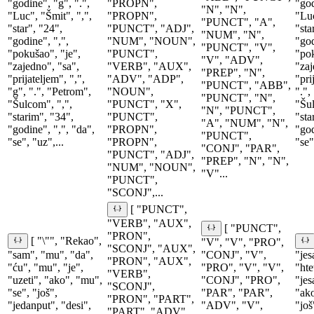
"godine", "g", ".",
"PROPN",
"god
"N", "N",
"Luc", "Šmit", ",",
"PROPN",
"Luc
"PUNCT", "A",
"star", "24",
"PUNCT", "ADJ",
"sta
"NUM", "N",
"godine", ",",
"NUM", "NOUN",
"god
"PUNCT", "V",
"pokušao", "je",
"PUNCT",
"pok
"V", "ADV",
"zajedno", "sa",
"VERB", "AUX",
"zaj
"PREP", "N",
"prijateljem", ",",
"ADV", "ADP",
"pri
"PUNCT", "ABB",
"g", ".", "Petrom",
"NOUN",
".",
"PUNCT", "N",
"Šulcom", ",",
"PUNCT", "X",
"Šul
"N", "PUNCT",
"starim", "34",
"PUNCT",
"sta
"A", "NUM", "N",
"godine", ",", "da",
"PROPN",
"god
"PUNCT",
"se", "uz",...
"PROPN",
"se"
"CONJ", "PAR",
"PUNCT", "ADJ",
"PREP", "N", "N",
"NUM", "NOUN",
"V"...
"PUNCT",
"SCONJ",...
[ "PUNCT",
"VERB", "AUX",
[ "PUNCT",
"PRON",
[ "\"", "Rekao",
"V", "V", "PRO",
"SCONJ", "AUX",
"sam", "mu", "da",
"CONJ", "V",
"jes
"PRON", "AUX",
"ću", "mu", "je",
"PRO", "V", "V",
"hte
"VERB",
"uzeti", "ako", "mu",
"CONJ", "PRO",
"jes
"SCONJ",
"se", "još",
"PAR", "PAR",
"ako
"PRON", "PART",
"jedanput", "desi",
"ADV", "V",
"još
"PART", "ADV",