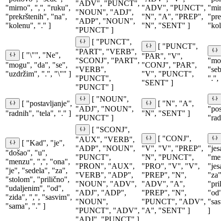
"ADV", "PUNCT",
"mirno", ",", "ruku",
"ADV", "PUNCT",
"mir
"NOUN", "ADJ",
"prekrštenih", "na",
"N", "A", "PREP",
"pre
"ADP", "NOUN",
"kolenu", "." ]
"N", "SENT" ]
"kol
"PUNCT" ]
[ "PUNCT",
[ "PUNCT",
"PART", "VERB",
[ "\"", "Ne",
"PAR", "V",
"SCONJ", "PART",
"moć
"mogu", "da", "se",
"CONJ", "PAR",
"VERB",
"seb
"uzdržim", ".", "\"" ]
"V", "PUNCT",
"PUNCT",
".",
"SENT" ]
"PUNCT" ]
[ "NOUN",
[ "postavljanje",
[ "N", "A",
"ADJ", "NOUN",
"pos
"radnih", "tela", "." ]
"N", "SENT" ]
"PUNCT" ]
"rad
[ "SCONJ",
[ "CONJ",
"AUX", "VERB",
[ "Kad", "je",
"ADP", "NOUN",
"V", "V", "PREP",
"jes
"došao", "u",
"PUNCT",
"N", "PUNCT",
"men
"menzu", ",", "ona",
"PRON", "AUX",
"PRO", "V", "V",
"jes
"je", "sedela", "za",
"VERB", "ADP",
"PREP", "N",
"za"
"stolom", "prilično",
"NOUN", "ADV",
"ADV", "A",
"pri
"udaljenim", "od",
"ADJ", "ADP",
"PREP", "N",
"od"
"zida", ",", "sasvim",
"NOUN",
"PUNCT", "ADV",
"sas
"sama", "." ]
"PUNCT", "ADV",
"A", "SENT" ]
]
"ADJ", "PUNCT" ]