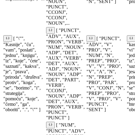
"NOUN",
"N", "SENT" ]
"pro
"PUNCT",
"CCONJ",
"CCONJ",
"NOUN",...
[ "PUNCT",
"ADV", "AUX",
[ "\"",
[ "PUNCT",
"PRON", "VERB",
"Kasnije", "ću",
"ADV", "V",
"kas
"NUM", "NOUN",
"vam", "poslati",
"PRO", "V",
"vi"
"ADP", "DET",
"jednu", "knjigu",
"NUM", "N",
"jed
"AUX", "VERB",
"iz", "koje", "ćete",
"PREP", "PRO",
"iz"
"DET", "AUX",
"saznati", "kakva",
"V", "V", "PRO",
"saz
"ADJ", "NOUN",
"je", "prava",
"V", "A", "N",
"jes
"NOUN", "ADP",
"priroda", "društva",
"N", "PREP",
"pri
"DET", "PART",
"protiv", "koga",
"PRO", "PAR",
"pro
"VERB",
"se", "borimo", "i",
"V", "CONJ", "N",
"se"
"CCONJ",
"strategija",
"PREP", "PRO",
"str
"NOUN", "ADP",
"pomoću", "koje",
"V", "PRO", "V",
"po
"DET", "AUX",
"ćemo", "ga",
"PUNCT",
"hte
"PRON", "VERB",
"oboriti", ".", "\"" ]
"SENT" ]
"obo
"PUNCT",
"PUNCT" ]
[ "NUM",
"PUNCT", "ADV",