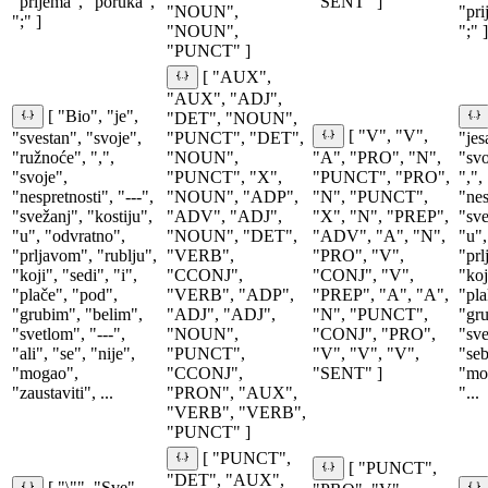
"prijema", "poruka",
"SENT" ]
"NOUN",
"pri
";" ]
"NOUN",
";" ]
"PUNCT" ]
[ "AUX",
"AUX", "ADJ",
[ "Bio", "je",
"DET", "NOUN",
[ "V", "V",
"svestan", "svoje",
"PUNCT", "DET",
"jes
"ružnoće", ",",
"NOUN",
"A", "PRO", "N",
"svo
"svoje",
"PUNCT", "X",
"PUNCT", "PRO",
",",
"nespretnosti", "---",
"NOUN", "ADP",
"N", "PUNCT",
"nes
"svežanj", "kostiju",
"ADV", "ADJ",
"X", "N", "PREP",
"sve
"u", "odvratno",
"NOUN", "DET",
"ADV", "A", "N",
"u",
"prljavom", "rublju",
"VERB",
"PRO", "V",
"prl
"koji", "sedi", "i",
"CCONJ",
"CONJ", "V",
"koj
"plače", "pod",
"VERB", "ADP",
"PREP", "A", "A",
"pla
"grubim", "belim",
"ADJ", "ADJ",
"N", "PUNCT",
"gru
"svetlom", "---",
"NOUN",
"CONJ", "PRO",
"sve
"ali", "se", "nije",
"PUNCT",
"V", "V", "V",
"seb
"mogao",
"CCONJ",
"SENT" ]
"moć
"zaustaviti", ...
"PRON", "AUX",
"...
"VERB", "VERB",
"PUNCT" ]
[ "PUNCT",
[ "PUNCT",
"DET", "AUX",
[ "\"", "Sve",