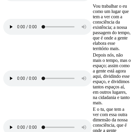
Vou trabalhar o eu
como um lugar que
tem a ver com a
consciência da
existência; a nossa
passagem do tempo,
que é onde a gente
elabora esse
território mais.
Depois nós, não
mais o tempo, mas o
espaço; assim como
a gente está agora
aqui, dividindo esse
espaço, e dividimos
tantos espaços aí,
em outros lugares,
na cidadania e tanto
mais.
E o tu, que tem a
ver com essa outra
dimensão da nossa
consciência, que é
onde a gente