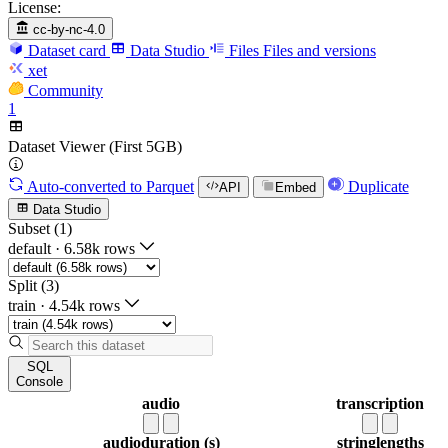
License:
cc-by-nc-4.0
Dataset card
Data Studio
Files
Files and versions
xet
Community
1
Dataset Viewer (First 5GB)
Auto-converted
to Parquet
Duplicate
API
Embed
Data Studio
Subset (1)
default
·
6.58k rows
Split (3)
train
·
4.54k rows
SQL
Console
audio
transcription
audio
duration (s)
string
lengths