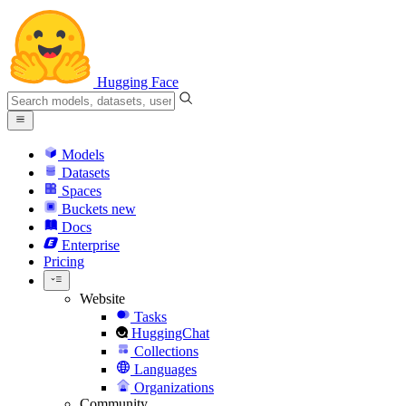
Hugging Face
Models
Datasets
Spaces
Buckets
new
Docs
Enterprise
Pricing
Website
Tasks
HuggingChat
Collections
Languages
Organizations
Community