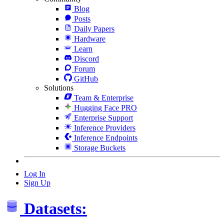
Blog
Posts
Daily Papers
Hardware
Learn
Discord
Forum
GitHub
Solutions
Team & Enterprise
Hugging Face PRO
Enterprise Support
Inference Providers
Inference Endpoints
Storage Buckets
Log In
Sign Up
Datasets: