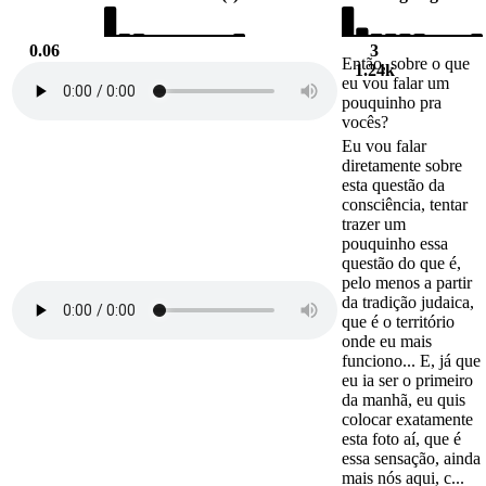
0.06
3
Então, sobre o que
882
1.24k
eu vou falar um
pouquinho pra
vocês?
Eu vou falar
diretamente sobre
esta questão da
consciência, tentar
trazer um
pouquinho essa
questão do que é,
pelo menos a partir
da tradição judaica,
que é o território
onde eu mais
funciono... E, já que
eu ia ser o primeiro
da manhã, eu quis
colocar exatamente
esta foto aí, que é
essa sensação, ainda
mais nós aqui, c...