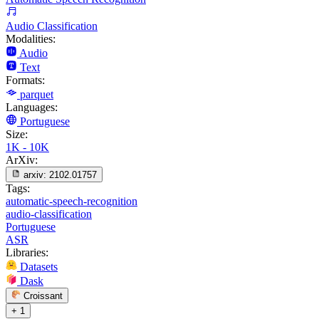
Audio Classification
Modalities:
Audio
Text
Formats:
parquet
Languages:
Portuguese
Size:
1K - 10K
ArXiv:
arxiv:
2102.01757
Tags:
automatic-speech-recognition
audio-classification
Portuguese
ASR
Libraries:
Datasets
Dask
Croissant
+ 1