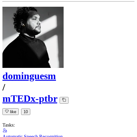
dominguesm
/
mTEDx-ptbr
like
10
Tasks:
Automatic Speech Recognition