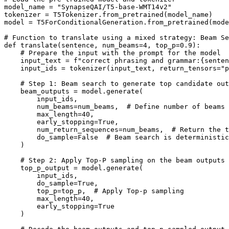
model_name = 
"SynapseQAI/T5-base-WMT14v2"
tokenizer = T5Tokenizer.from_pretrained(model_name)

model = T5ForConditionalGeneration.from_pretrained(mode
# Function to translate using a mixed strategy: Beam Se
def
translate
(
sentence, num_beams=
4
, top_p=
0.9
):

# Prepare the input with the prompt for the model
    input_text = 
f"correct phrasing and grammar:
{senten
    input_ids = tokenizer(input_text, return_tensors=
"p
# Step 1: Beam search to generate top candidate out
    beam_outputs = model.generate(

        input_ids, 

        num_beams=num_beams,  
# Define number of beams 
        max_length=
40
, 

        early_stopping=
True
,

        num_return_sequences=num_beams,  
# Return the t
        do_sample=
False
# Beam search is deterministic
    )

# Step 2: Apply Top-P sampling on the beam outputs 
    top_p_output = model.generate(

        input_ids,

        do_sample=
True
,

        top_p=top_p,  
# Apply Top-p sampling
        max_length=
40
,

        early_stopping=
True
    )
