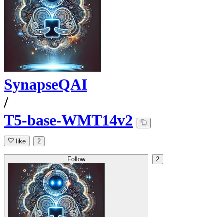
SynapseQAI
/
T5-base-WMT14v2
like
2
Follow
2