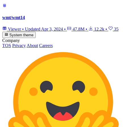
wmt/wmt14
Viewer
•
Updated
Apr 3, 2024
•
47.8M
•
12.2k
•
35
System theme
Company
TOS
Privacy
About
Careers