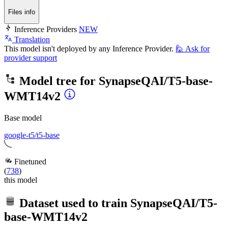
Files info
Inference Providers
NEW
Translation
This model isn't deployed by any Inference Provider.
🙋
Ask for
provider support
Model tree for
SynapseQAI/T5-base-
WMT14v2
Base model
google-t5/t5-base
Finetuned
(
738
)
this model
Dataset used to train
SynapseQAI/T5-
base-WMT14v2