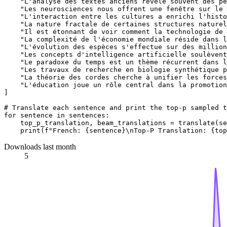
"L'analyse des textes anciens révèle souvent des p
"Les neurosciences nous offrent une fenêtre sur le 
"L'interaction entre les cultures a enrichi l'histo
"La nature fractale de certaines structures naturel
"Il est étonnant de voir comment la technologie de 
"La complexité de l'économie mondiale réside dans l
"L'évolution des espèces s'effectue sur des million
"Les concepts d'intelligence artificielle soulèvent
"Le paradoxe du temps est un thème récurrent dans l
"Les travaux de recherche en biologie synthétique p
"La théorie des cordes cherche à unifier les forces
"L'éducation joue un rôle central dans la promotion
]

# Translate each sentence and print the top-p sampled t
for
 sentence 
in
 sentences:

    top_p_translation, beam_translations = translate(se
print
(
f"French: 
{sentence}
\nTop-P Translation: 
{top
Downloads last month
5