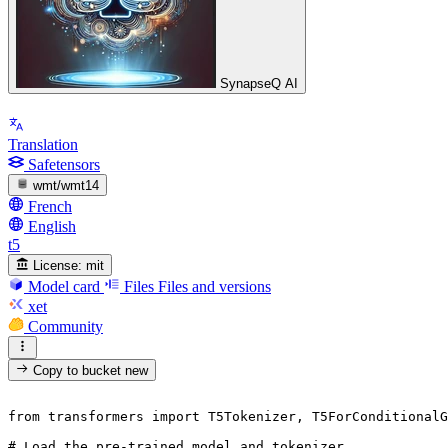
SynapseQ AI
Translation
Safetensors
wmt/wmt14
French
English
t5
License:
mit
Model card
Files
Files and versions
xet
Community
Copy to bucket
new
from
 transformers 
import
 T5Tokenizer, T5ForConditionalG
# Load the pre-trained model and tokenizer