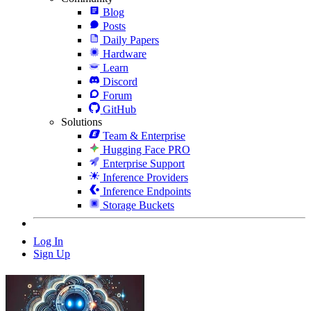
Blog
Posts
Daily Papers
Hardware
Learn
Discord
Forum
GitHub
Solutions
Team & Enterprise
Hugging Face PRO
Enterprise Support
Inference Providers
Inference Endpoints
Storage Buckets
Log In
Sign Up