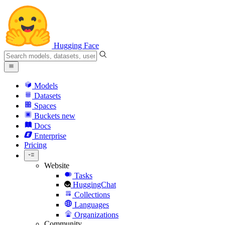
Hugging Face
Models
Datasets
Spaces
Buckets
new
Docs
Enterprise
Pricing
Website
Tasks
HuggingChat
Collections
Languages
Organizations
Community