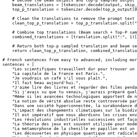
# Decode the beam outputs and top-p sampled output
    beam_translations = [tokenizer.decode(output, skip_
    top_p_translation = tokenizer.decode(top_p_output[
0
# Clean the translations to remove the prompt text
    clean_top_p_translation = top_p_translation.split(
"
# Combine top translations (Beam search + Top-P sam
    combined_translations = [translation.split(
":"
, 
1
)[
# Return both top-p sampled translation and beam se
return
 clean_top_p_translation, combined_translatio
# French sentences from easy to advanced, including mor
sentences = [

"Les scientifiques travaillent dur pour trouver un 
"La capitale de la France est Paris."
,

"Je voudrais un café s'il vous plaît."
,

"Il fait beau aujourd'hui."
,

"J'aime lire des livres et regarder des films penda
"Si j'avais su que tu venais, j'aurais préparé que
"Même si les avancées technologiques apportent de n
"La notion de vérité absolue reste controversée par
"Dans une société hyperconnectée, la surabondance d
"L'impact des changements climatiques sur la biodiv
"Il est impératif que nous abordions les crises env
"Les révolutions industrielles successives ont faço
"La théorie des jeux est souvent utilisée pour modé
"La métamorphose de la chenille en papillon est un 
"Les découvertes en physique quantique ont radicale