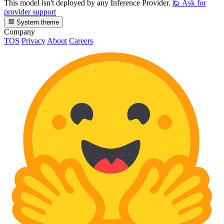
This model isn't deployed by any Inference Provider.
🙋
Ask for
provider support
System theme
Company
TOS
Privacy
About
Careers