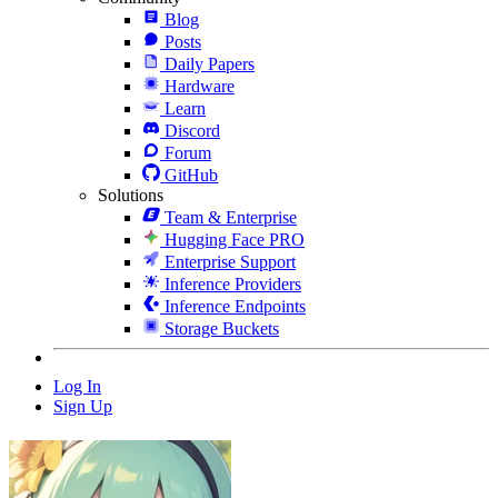
Blog
Posts
Daily Papers
Hardware
Learn
Discord
Forum
GitHub
Solutions
Team & Enterprise
Hugging Face PRO
Enterprise Support
Inference Providers
Inference Endpoints
Storage Buckets
Log In
Sign Up