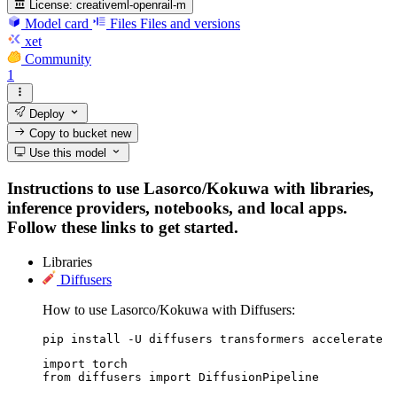
License:
creativeml-openrail-m
Model card
Files
Files and versions
xet
Community
1
Deploy
Copy to bucket
new
Use this model
Instructions to use Lasorco/Kokuwa with libraries,
inference providers, notebooks, and local apps.
Follow these links to get started.
Libraries
Diffusers
How to use Lasorco/Kokuwa with Diffusers:
pip install -U diffusers transformers accelerate
import torch

from diffusers import DiffusionPipeline
