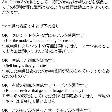
Attachment Aの補足として、特定の作品や作風などを模倣し
てその権利者等に迷惑となるような使用は禁止とさせていた
だきます。
civitai風な表記ですと以下の通り
OK
クレジットを入れずにモデルを使用する
（Use the model without crediting the creator）
生成画像にクレジットの有無は問いません、マージ素材とし
ても有無は問いませんがあると喜びます
OK
生成した画像を販売する
（Sell images they generate）
生成した画像はあなたの作画意図が込められていますからあ
なたのものです
OK
有償の画像を生成するサービスを運営する
（Run on services that generate images for money）
モデル名の表記をしていただければ問題ありません、末尾の
"_fp16" は省略して構いません
OK
このモデルを使ったマージモデルを共有する