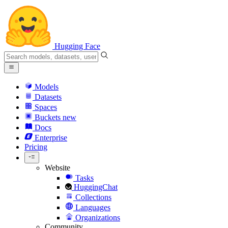
Hugging Face
Models
Datasets
Spaces
Buckets
new
Docs
Enterprise
Pricing
Website
Tasks
HuggingChat
Collections
Languages
Organizations
Community