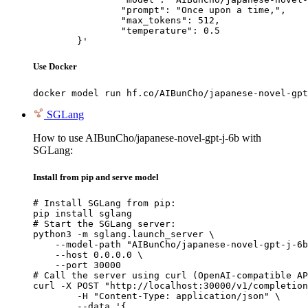
		"prompt": "Once upon a time,",

		"max_tokens": 512,

		"temperature": 0.5

	}'
Use Docker
docker model run hf.co/AIBunCho/japanese-novel-gpt
SGLang
How to use AIBunCho/japanese-novel-gpt-j-6b with
SGLang:
Install from pip and serve model
# Install SGLang from pip:

pip install sglang

# Start the SGLang server:

python3 -m sglang.launch_server \

    --model-path "AIBunCho/japanese-novel-gpt-j-6b
    --host 0.0.0.0 \

    --port 30000

# Call the server using curl (OpenAI-compatible AP
curl -X POST "http://localhost:30000/v1/completion
	-H "Content-Type: application/json" \

	--data '{
