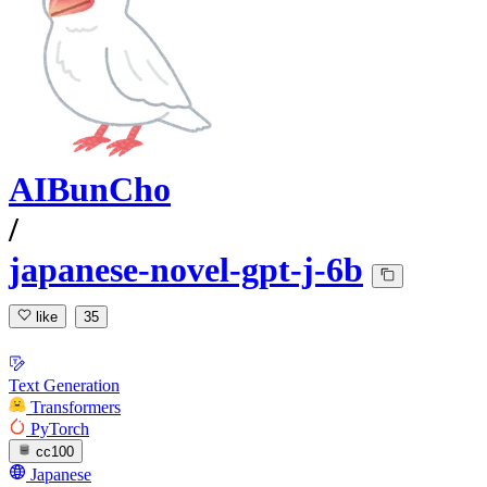
AIBunCho
/
japanese-novel-gpt-j-6b
like
35
Text Generation
Transformers
PyTorch
cc100
Japanese