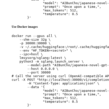
		"model": "AIBunCho/japanese-novel-gpt-j-6b",

		"prompt": "Once upon a time,",

		"max_tokens": 512,

		"temperature": 0.5

	}'
Use Docker images
docker run --gpus all \

    --shm-size 32g \

    -p 30000:30000 \

    -v ~/.cache/huggingface:/root/.cache/huggingfa
    --env "HF_TOKEN=<secret>" \

    --ipc=host \

    lmsysorg/sglang:latest \

    python3 -m sglang.launch_server \

        --model-path "AIBunCho/japanese-novel-gpt-
        --host 0.0.0.0 \

        --port 30000

# Call the server using curl (OpenAI-compatible AP
curl -X POST "http://localhost:30000/v1/completion
	-H "Content-Type: application/json" \

	--data '{

		"model": "AIBunCho/japanese-novel-gpt-j-6b",

		"prompt": "Once upon a time,",

		"max_tokens": 512,

		"temperature": 0.5

	}'