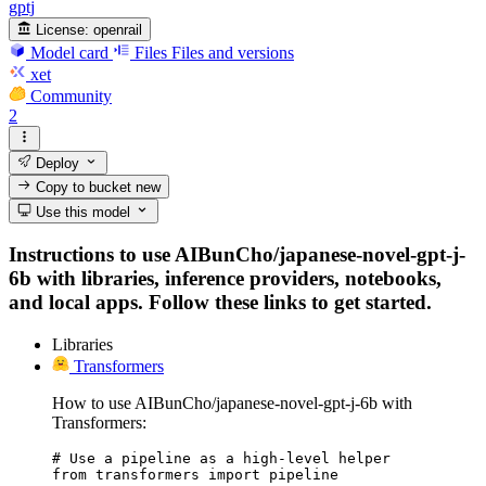
gptj
License:
openrail
Model card
Files
Files and versions
xet
Community
2
Deploy
Copy to bucket
new
Use this model
Instructions to use AIBunCho/japanese-novel-gpt-j-
6b with libraries, inference providers, notebooks,
and local apps. Follow these links to get started.
Libraries
Transformers
How to use AIBunCho/japanese-novel-gpt-j-6b with
Transformers:
# Use a pipeline as a high-level helper

from transformers import pipeline
