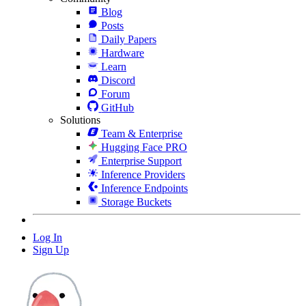
Blog
Posts
Daily Papers
Hardware
Learn
Discord
Forum
GitHub
Solutions
Team & Enterprise
Hugging Face PRO
Enterprise Support
Inference Providers
Inference Endpoints
Storage Buckets
Log In
Sign Up