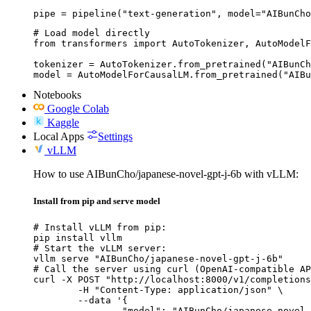
pipe = pipeline("text-generation", model="AIBunCho
# Load model directly

from transformers import AutoTokenizer, AutoModelF
tokenizer = AutoTokenizer.from_pretrained("AIBunCh
model = AutoModelForCausalLM.from_pretrained("AIBu
Notebooks
Google Colab
Kaggle
Local Apps
Settings
vLLM
How to use AIBunCho/japanese-novel-gpt-j-6b with vLLM:
Install from pip and serve model
# Install vLLM from pip:

pip install vllm

# Start the vLLM server:

vllm serve "AIBunCho/japanese-novel-gpt-j-6b"

# Call the server using curl (OpenAI-compatible AP
curl -X POST "http://localhost:8000/v1/completions
	-H "Content-Type: application/json" \

	--data '{

		"model": "AIBunCho/japanese-novel-gpt-j-6b",
