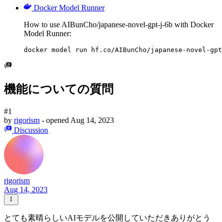
Docker Model Runner
How to use AIBunCho/japanese-novel-gpt-j-6b with Docker
Model Runner:
docker model run hf.co/AIBunCho/japanese-novel-gpt
機能についての質問
#1
by
rigorism
- opened
Aug 14, 2023
Discussion
rigorism
Aug 14, 2023
とても素晴らしいAIモデルを公開していただきありがとう