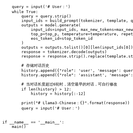
    query = input('# User：')

    while True:

        query = query.strip()

        input_ids = build_prompt(tokenizer, template, q
        outputs = model.generate(

            input_ids=input_ids, max_new_tokens=max_new
            top_p=top_p, temperature=temperature, repet
            eos_token_id=stop_token_id

        )

        outputs = outputs.tolist()[0][len(input_ids[0])
        response = tokenizer.decode(outputs)

        response = response.strip().replace(template.st
        # 存储对话历史

        history.append({"role": 'user', 'message': quer
        history.append({"role": 'assistant', 'message':
        # 当对话长度超过6轮时，清空最早的对话，可自行修改

        if len(history) > 12:

            history = history[:-12]

        print("# Llama3-Chinese：{}".format(response))

        query = input('# User：')

if __name__ == '__main__':
