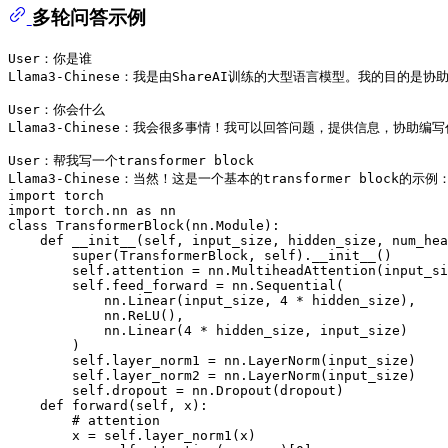
多轮问答示例
User：你是谁

Llama3-Chinese：我是由ShareAI训练的大型语言模型。我的目的是
User：你会什么

Llama3-Chinese：我会很多事情！我可以回答问题，提供信息，协助
User：帮我写一个transformer block

Llama3-Chinese：当然！这是一个基本的transformer block的示例：
import torch

import torch.nn as nn

class TransformerBlock(nn.Module):

    def __init__(self, input_size, hidden_size, num_hea
        super(TransformerBlock, self).__init__()

        self.attention = nn.MultiheadAttention(input_si
        self.feed_forward = nn.Sequential(

            nn.Linear(input_size, 4 * hidden_size),

            nn.ReLU(),

            nn.Linear(4 * hidden_size, input_size)

        )

        self.layer_norm1 = nn.LayerNorm(input_size)

        self.layer_norm2 = nn.LayerNorm(input_size)

        self.dropout = nn.Dropout(dropout)

    def forward(self, x):

        # attention

        x = self.layer_norm1(x)
