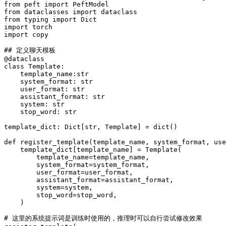
from peft import PeftModel

from dataclasses import dataclass

from typing import Dict

import torch

import copy

## 定义聊天模板

@dataclass

class Template:

    template_name:str

    system_format: str

    user_format: str

    assistant_format: str

    system: str

    stop_word: str

template_dict: Dict[str, Template] = dict()

def register_template(template_name, system_format, use
    template_dict[template_name] = Template(

        template_name=template_name,

        system_format=system_format,

        user_format=user_format,

        assistant_format=assistant_format,

        system=system,

        stop_word=stop_word,

    )

# 这里的系统提示词是训练时使用的，推理时可以自行尝试修改效果
