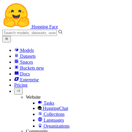
Hugging Face
Models
Datasets
Spaces
Buckets
new
Docs
Enterprise
Pricing
Website
Tasks
HuggingChat
Collections
Languages
Organizations
Community