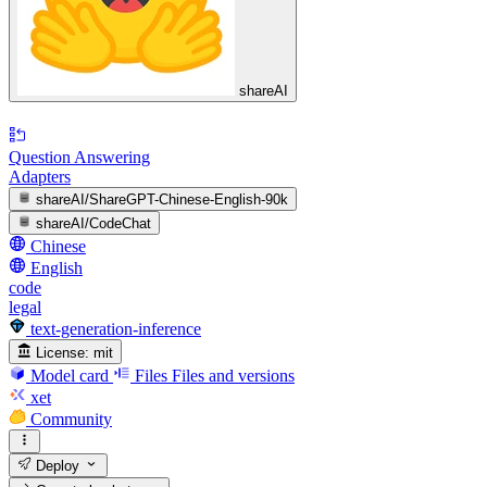
shareAI
Question Answering
Adapters
shareAI/ShareGPT-Chinese-English-90k
shareAI/CodeChat
Chinese
English
code
legal
text-generation-inference
License:
mit
Model card
Files
Files and versions
xet
Community
Deploy