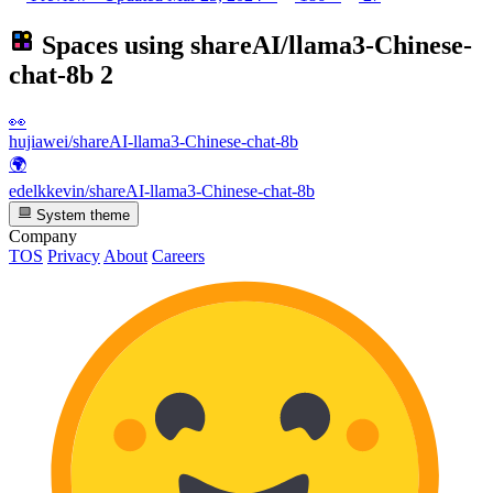
Spaces using
shareAI/llama3-Chinese-
chat-8b
2
👀
hujiawei/shareAI-llama3-Chinese-chat-8b
🌍
edelkkevin/shareAI-llama3-Chinese-chat-8b
System theme
Company
TOS
Privacy
About
Careers