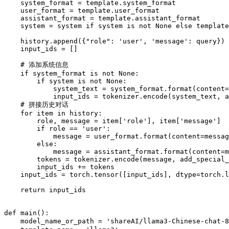
    system_format = template.system_format

    user_format = template.user_format

    assistant_format = template.assistant_format

    system = system if system is not None else template
    history.append({"role": 'user', 'message': query})

    input_ids = []

    # 添加系统信息

    if system_format is not None:

        if system is not None:

            system_text = system_format.format(content=
            input_ids = tokenizer.encode(system_text, a
    # 拼接历史对话

    for item in history:

        role, message = item['role'], item['message']

        if role == 'user':

            message = user_format.format(content=messag
        else:

            message = assistant_format.format(content=m
        tokens = tokenizer.encode(message, add_special_
        input_ids += tokens

    input_ids = torch.tensor([input_ids], dtype=torch.l
    return input_ids

def main():

    model_name_or_path = 'shareAI/llama3-Chinese-c