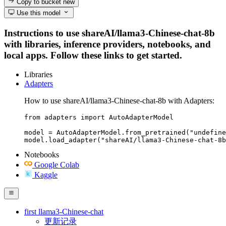
Copy to bucket
new
Use this model
Instructions to use shareAI/llama3-Chinese-chat-8b
with libraries, inference providers, notebooks, and
local apps. Follow these links to get started.
Libraries
Adapters
How to use shareAI/llama3-Chinese-chat-8b with Adapters:
from adapters import AutoAdapterModel

model = AutoAdapterModel.from_pretrained("undefine
model.load_adapter("shareAI/llama3-Chinese-chat-8b
Notebooks
Google Colab
Kaggle
first llama3-Chinese-chat
更新记录