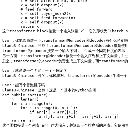
        x = self.attention(x, x, x)[0]

        x = self.dropout(x)

        # feed forward

        x = self.layer_norm2(x)

        x = self.feed_forward(x)

        x = self.dropout(x)

        return x

这个transformer block接受一个输入张量`x`，它的形状为`(batch_
User：你能给我讲一下transformer的encoder和decoder有什么区别吗

Llama3-Chinese：当然！transformer的encoder和decode
transformer的encoder接受一个输入序列，并生成一个固定长度
另一方面，transformer的decoder接受一个输入序列和上下文向
总之，transformer的encoder负责生成上下文向量，而transform
User：就是说一个固定，一个不固定？

Llama3-Chinese：是的，你说得对。transformer的encoder生
User：能写个冒泡排序吗

Llama3-Chinese：当然！这是一个基本的Python实现：

def bubble_sort(arr):

    n = len(arr)

    for i in range(n):

        for j in range(0, n-i-1):

            if arr[j] > arr[j+1]:

                arr[j], arr[j+1] = arr[j+1], arr[j]

    return arr

这个函数接受一个列表`arr`作为输入，并返回一个排序后的列表。它使用