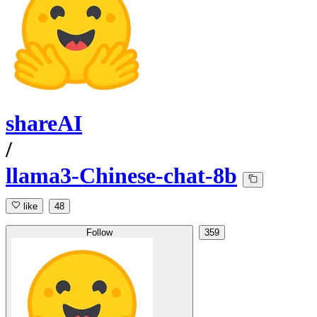
shareAI
/
llama3-Chinese-chat-8b
like
48
Follow
359