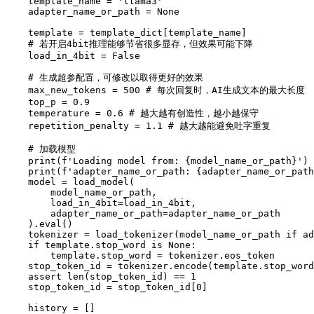
    template_name = 'llama3'

    adapter_name_or_path = None

    template = template_dict[template_name]

    # 若开启4bit推理能够节省很多显存，但效果可能下降

    load_in_4bit = False

    # 生成超参配置，可修改以取得更好的效果

    max_new_tokens = 500 # 每次回复时，AI生成文本的最大长度

    top_p = 0.9

    temperature = 0.6 # 越大越有创造性，越小越保守

    repetition_penalty = 1.1 # 越大越能避免吐字重复

    # 加载模型

    print(f'Loading model from: {model_name_or_path}')

    print(f'adapter_name_or_path: {adapter_name_or_path
    model = load_model(

        model_name_or_path,

        load_in_4bit=load_in_4bit,

        adapter_name_or_path=adapter_name_or_path

    ).eval()

    tokenizer = load_tokenizer(model_name_or_path if ad
    if template.stop_word is None:

        template.stop_word = tokenizer.eos_token

    stop_token_id = tokenizer.encode(template.stop_word
    assert len(stop_token_id) == 1

    stop_token_id = stop_token_id[0]

    history = []
