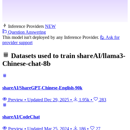
Inference Providers
NEW
Question Answering
This model isn't deployed by any Inference Provider.
🙋
Ask for
provider support
Datasets used to train
shareAI/llama3-
Chinese-chat-8b
shareAI/ShareGPT-Chinese-English-90k
Preview
•
Updated
Dec 29, 2025
•
1.95k
•
283
shareAI/CodeChat
Preview
•
Updated
Mar 25, 2024
•
186
•
27