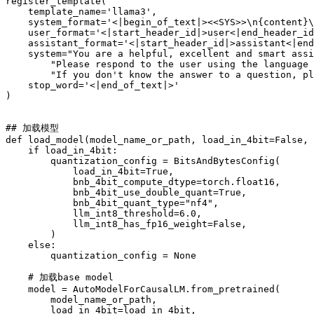
register_template(

    template_name='llama3',

    system_format='<|begin_of_text|><<SYS>>\n{content}\
    user_format='<|start_header_id|>user<|end_header_id
    assistant_format='<|start_header_id|>assistant<|end
    system="You are a helpful, excellent and smart assi
        "Please respond to the user using the language 
        "If you don't know the answer to a question, pl
    stop_word='<|end_of_text|>'

)

## 加载模型

def load_model(model_name_or_path, load_in_4bit=False, 
    if load_in_4bit:

        quantization_config = BitsAndBytesConfig(

            load_in_4bit=True,

            bnb_4bit_compute_dtype=torch.float16,

            bnb_4bit_use_double_quant=True,

            bnb_4bit_quant_type="nf4",

            llm_int8_threshold=6.0,

            llm_int8_has_fp16_weight=False,

        )

    else:

        quantization_config = None

    # 加载base model

    model = AutoModelForCausalLM.from_pretrained(

        model_name_or_path,

        load_in_4bit=load_in_4bit,
