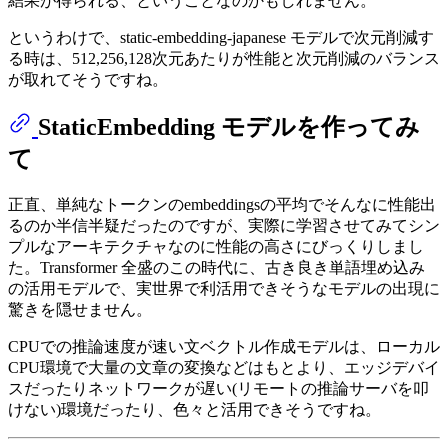
結果が得られる、ということなのかもしれません。
というわけで、static-embedding-japanese モデルで次元削減す
る時は、512,256,128次元あたりが性能と次元削減のバランス
が取れてそうですね。
StaticEmbedding モデルを作ってみ
て
正直、単純なトークンのembeddingsの平均でそんなに性能出
るのか半信半疑だったのですが、実際に学習させてみてシン
プルなアーキテクチャなのに性能の高さにびっくりしまし
た。Transformer 全盛のこの時代に、古き良き単語埋め込み
の活用モデルで、実世界で利活用できそうなモデルの出現に
驚きを隠せません。
CPUでの推論速度が速い文ベクトル作成モデルは、ローカル
CPU環境で大量の文章の変換などはもとより、エッジデバイ
スだったりネットワークが遅い(リモートの推論サーバを叩
けない)環境だったり、色々と活用できそうですね。