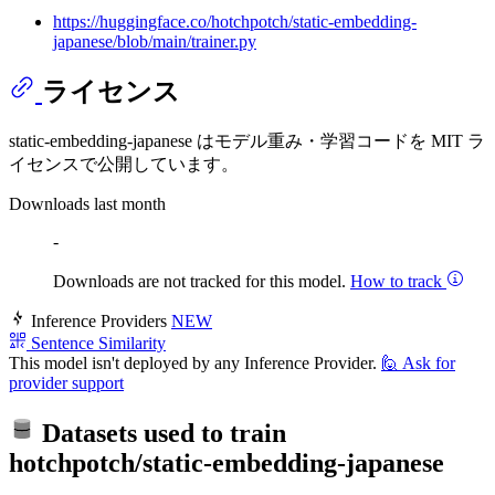
https://huggingface.co/hotchpotch/static-embedding-
japanese/blob/main/trainer.py
ライセンス
static-embedding-japanese はモデル重み・学習コードを MIT ラ
イセンスで公開しています。
Downloads last month
-
Downloads are not tracked for this model.
How to track
Inference Providers
NEW
Sentence Similarity
This model isn't deployed by any Inference Provider.
🙋
Ask for
provider support
Datasets used to train
hotchpotch/static-embedding-japanese