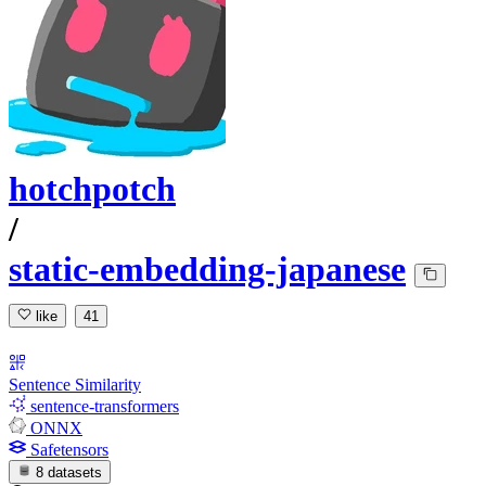
hotchpotch
/
static-embedding-japanese
like
41
Sentence Similarity
sentence-transformers
ONNX
Safetensors
8 datasets