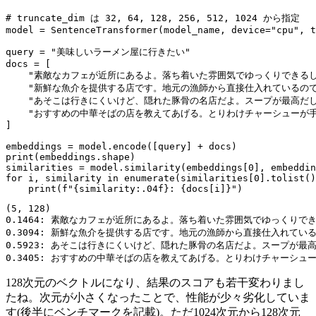
# truncate_dim は 32, 64, 128, 256, 512, 1024 から指定
model = SentenceTransformer(model_name, device=
"cpu"
, t
query = 
"美味しいラーメン屋に行きたい"
docs = [

"素敵なカフェが近所にあるよ。落ち着いた雰囲気でゆっくりできる
"新鮮な魚介を提供する店です。地元の漁師から直接仕入れているの
"あそこは行きにくいけど、隠れた豚骨の名店だよ。スープが最高だ
"おすすめの中華そばの店を教えてあげる。とりわけチャーシューが
]

print
(embeddings.shape)

similarities = model.similarity(embeddings[
0
], embeddin
for
 i, similarity 
in
enumerate
(similarities[
0
].tolist()
print
(
f"
{similarity:
.04
f}
: 
{docs[i]}
"
(5, 128)

0.1464: 素敵なカフェが近所にあるよ。落ち着いた雰囲気でゆっくりで
0.3094: 新鮮な魚介を提供する店です。地元の漁師から直接仕入れてい
0.5923: あそこは行きにくいけど、隠れた豚骨の名店だよ。スープが最
128次元のベクトルになり、結果のスコアも若干変わりまし
たね。次元が小さくなったことで、性能が少々劣化していま
す(後半にベンチマークを記載)。ただ1024次元から128次元