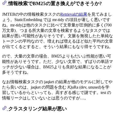
情報検索でBM25の置き換えができそうか?
JMTEBの中の情報検索タスクの
Retrievalの結果
を見てみまし
ょう。StaticEmbedding では mr-tidy の項目が著しく悪いです
ね。mr-tidyは他のタスクに比べて文章量が圧倒的に多く(700
万文章)、つまる所大量の文章を検索するようなタスクでは
結果が悪い可能性がありそうです。文脈を無視したた単純な
トークンの平均なので、増えれば増えるほど似た平均の文章
が出てくるとすると、そういう結果にもなり得そうですね。
ので、大量の文章の場合、BM25よりもだいぶ性能が悪い可
能性がありそうです。ただ、少ない文章で、ずばりの単語マ
ッチが少ない場合は、BM25よりも良好な結果になることが
多そうですね。
なお情報検索タスクの jaqket の結果が他のモデルに対してや
たら良いのは、jaqket の問題を含む JQaRa (dev, unused)を学
習しているからといっても、高すぎる感じで謎です。test の
情報リークはしていないとは思うのですが…。
クラスタリング結果が悪い