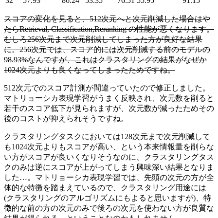
32
57.93
86.24
53.35
76.51
55.95
91.15
スコアの変化を見ると、512次元へと次元削減した場合はや
たらRetrieval, Classification,Reranking の性能が悪くなります。
むしろ256次元まで次元削減してしまった方が良好な結果
に。256次元では、スコア的には次元削減する前のモデルの
98.93%なんですが、これはクラスタリングの結果がなぜか
1024次元よりも良くなってしまったためですね。
512次元でのスコア計測が間違っていたので修正しました。
マトリョーシカ表現学習がうまく反映され、次元数を削ると
若干のスコア低下が見られますが、次元数が減ったためその
後のコストが抑えられそうですね。
クラスタリングタスクにおいては128次元まで次元削減して
も1024次元よりもスコアが高い、という本来情報量を削らな
い方がスコアが良いくなりそうなのに、クラスタリングタス
クのみは逆にスコアが上がってしまう興味深い結果となりま
した…。マトリョーシカ表現学習では、先頭の次元の方が全
体的な特徴を踏まえているので、クラスタリング用途には
(クラスタリングのアルゴリズムにもよると思いますが)、特
徴的な前の方の次元のみで後ろの次元を使わない方が良質な