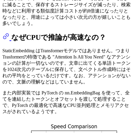
に減ることで、保存するストレージサイズが減ったり、検索
時などに利用する類似度計算コストが約8倍速になったりと
なったりと、用途によっては小さい次元の方が嬉しいことも
多いでしょう。
なぜCPUで推論が高速なの？
StaticEmbedding はTransformerモデルではありません。つまり
Trasformerの特徴である "Attention Is All You Need" なアテンシ
ョンの計算が一切ないのです。文章に出てくる単語トークン
を1024次元のテーブルに保存して、文ベクトル作成時にはそ
れの平均をとっているだけです。なお、アテンションがない
ので、文脈の理解などはしていません。
また内部実装では PyTorch の nn.EmbeddingBag を使って、全
てを連結したトークンとオフセットを渡して処理すること
で、PyTorch の最適化で高速なCPU並列処理とメモリアクセ
スがされているようです。