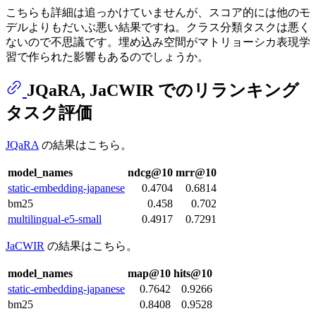
こちらも詳細は追っかけていませんが、スコア的には他のモ
デルよりもだいぶ悪い結果ですね。クラス分類タスクは悪く
ないので不思議です。埋め込み空間がマトリョーシカ表現学
習で作られた影響もあるのでしょうか。
JQaRA, JaCWIR でのリランキング
タスク評価
JQaRA
の結果はこちら。
model_names
ndcg@10
mrr@10
static-embedding-japanese
0.4704
0.6814
bm25
0.458
0.702
multilingual-e5-small
0.4917
0.7291
JaCWIR
の結果はこちら。
model_names
map@10
hits@10
static-embedding-japanese
0.7642
0.9266
bm25
0.8408
0.9528