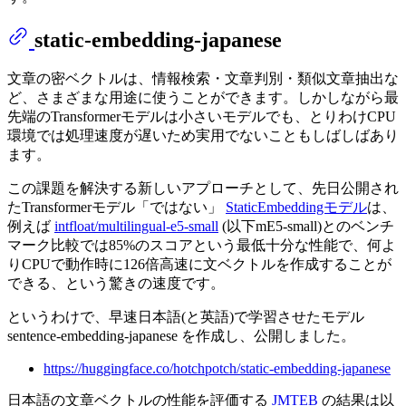
static-embedding-japanese
文章の密ベクトルは、情報検索・文章判別・類似文章抽出な
ど、さまざまな用途に使うことができます。しかしながら最
先端のTransformerモデルは小さいモデルでも、とりわけCPU
環境では処理速度が遅いため実用でないこともしばしばあり
ます。
この課題を解決する新しいアプローチとして、先日公開され
たTransformerモデル「ではない」
StaticEmbeddingモデル
は、
例えば
intfloat/multilingual-e5-small
(以下mE5-small)とのベンチ
マーク比較では85%のスコアという最低十分な性能で、何よ
りCPUで動作時に126倍高速に文ベクトルを作成することが
できる、という驚きの速度です。
というわけで、早速日本語(と英語)で学習させたモデル
sentence-embedding-japanese を作成し、公開しました。
https://huggingface.co/hotchpotch/static-embedding-japanese
日本語の文章ベクトルの性能を評価する
JMTEB
の結果は以