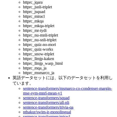
httprc_jqara
httprc_jsnli-triplet
httprc_jsquad
httprc_miracl
httprc_mkqa
httprc_mkqa-triplet
httprc_mr-tydi
httprc_nu-mnli-triplet
httprc_nu-snli-triplet
httprc_quiz-no-mori
httprc_quiz-works
httprc_snow-triplet
httprc_llmjp-kaken
httprc_llmjp_warp_html
httprc_mqa_ja
httprc_msmarco_ja
英語データセットには、以下のデータセットを利用し
ています。
sentence-transformers/msmarco-co-condenser-margin-
mse-sym-mnrl-mean-v1
sentence-transformers/squad
sentence-transformers/all-nli
sentence-transformers/trivia-qa
nthakur/swim-ir-monolingual
sentence-transformers/miracl