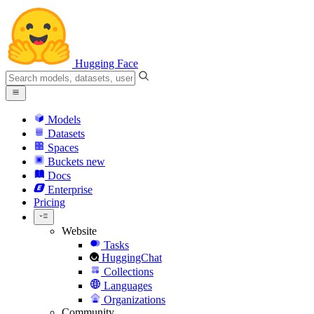
Hugging Face
Models
Datasets
Spaces
Buckets
new
Docs
Enterprise
Pricing
Website
Tasks
HuggingChat
Collections
Languages
Organizations
Community