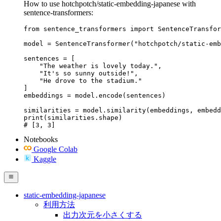
How to use hotchpotch/static-embedding-japanese with
sentence-transformers:
from sentence_transformers import SentenceTransfor
model = SentenceTransformer("hotchpotch/static-emb
sentences = [

    "The weather is lovely today.",

    "It's so sunny outside!",

    "He drove to the stadium."

]

embeddings = model.encode(sentences)

similarities = model.similarity(embeddings, embedd
print(similarities.shape)

# [3, 3]
Notebooks
Google Colab
Kaggle
static-embedding-japanese
利用方法
出力次元を小さくする