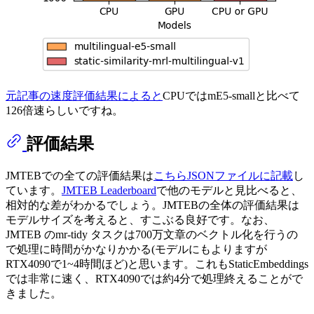
元記事の速度評価結果によると
CPUではmE5-smallと比べて
126倍速らしいですね。
評価結果
JMTEBでの全ての評価結果は
こちらJSONファイルに記載
し
ています。
JMTEB Leaderboard
で他のモデルと見比べると、
相対的な差がわかるでしょう。JMTEBの全体の評価結果は
モデルサイズを考えると、すこぶる良好です。なお、
JMTEB のmr-tidy タスクは700万文章のベクトル化を行うの
で処理に時間がかなりかかる(モデルにもよりますが
RTX4090で1~4時間ほど)と思います。これもStaticEmbeddings
では非常に速く、RTX4090では約4分で処理終えることがで
きました。