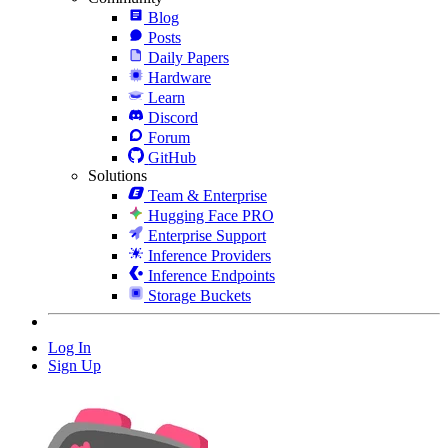
Blog
Posts
Daily Papers
Hardware
Learn
Discord
Forum
GitHub
Solutions
Team & Enterprise
Hugging Face PRO
Enterprise Support
Inference Providers
Inference Endpoints
Storage Buckets
Log In
Sign Up