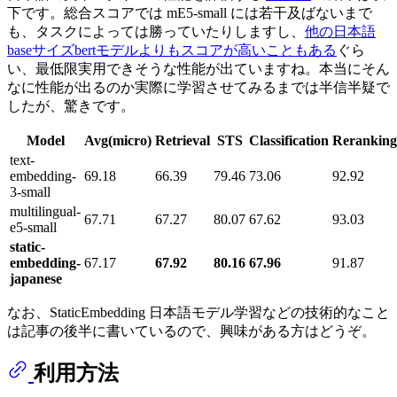
下です。総合スコアでは mE5-small には若干及ばないまで
も、タスクによっては勝っていたりしますし、
他の日本語
baseサイズbertモデルよりもスコアが高いこともある
ぐら
い、最低限実用できそうな性能が出ていますね。本当にそん
なに性能が出るのか実際に学習させてみるまでは半信半疑で
したが、驚きです。
Model
Avg(micro)
Retrieval
STS
Classification
Reranking
text-
embedding-
69.18
66.39
79.46
73.06
92.92
3-small
multilingual-
67.71
67.27
80.07
67.62
93.03
e5-small
static-
embedding-
67.17
67.92
80.16
67.96
91.87
japanese
なお、StaticEmbedding 日本語モデル学習などの技術的なこと
は記事の後半に書いているので、興味がある方はどうぞ。
利用方法