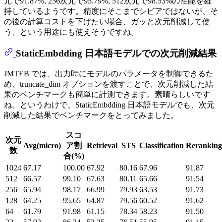
元で91.87%, 256次元で95.79%, 512次元で98.53%の性能を維
持しているようです。精度にそこまでシビアではないが、そ
の後の計算コストを下げたい場合、ガッと次元削減して使
う、という用途にも使えそうですね。
StaticEmbdding 日本語モデルでの次元削減結果
JMTEB では、出力時にモデルのパラメータを制御できるた
め、truncate_dim オプションを渡すことで、次元削減した結
果のベンチマークも簡単に計測できます。素晴らしいです
ね。というわけで、StaticEmbdding 日本語モデルでも、次元
削減した結果でベンチマークをとってみました。
スコ
次元
Avg(micro)
ア割
Retrieval
STS
Classification
Reranking
数
合(%)
1024
67.17
100.00
67.92
80.16
67.96
91.87
512
66.57
99.10
67.63
80.11
65.66
91.54
256
65.94
98.17
66.99
79.93
63.53
91.73
128
64.25
95.65
64.87
79.56
60.52
91.62
64
61.79
91.98
61.15
78.34
58.23
91.50