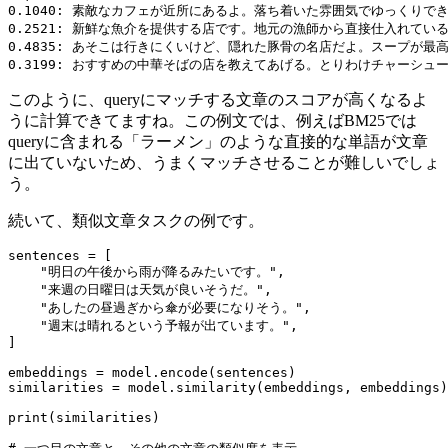
0.1040: 素敵なカフェが近所にあるよ。落ち着いた雰囲気でゆっくりで
0.2521: 新鮮な魚介を提供する店です。地元の漁師から直接仕入れてい
0.4835: あそこは行きにくいけど、隠れた豚骨の名店だよ。スープが最
このように、queryにマッチする文章のスコアが高くなるよ
うに計算できてますね。この例文では、例えばBM25では
queryに含まれる「ラーメン」のような直接的な単語が文章
に出ていないため、うまくマッチさせることが難しいでしょ
う。
続いて、類似文章タスクの例です。
sentences = [

"明日の午後から雨が降るみたいです。"
,

"来週の日曜日は天気が良いそうだ。"
,

"あしたの昼過ぎから傘が必要になりそう。"
,

"週末は晴れるという予報が出ています。"
,

]

embeddings = model.encode(sentences)

similarities = model.similarity(embeddings, embeddings)

print
(similarities)
