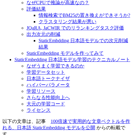
なぜCPUで推論が高速なの？
評価結果
情報検索でBM25の置き換えができそうか?
クラスタリング結果が悪い
JQaRA, JaCWIR でのリランキングタスク評価
出力次元の削減
StaticEmbdding 日本語モデルでの次元削減
結果
StaticEmbedding モデルを作ってみて
StaticEmbedding 日本語モデル学習のテクニカルノート
なぜうまく学習できるのか
学習データセット
日本語トークナイザ
ハイパーパラメータ
学習リソース
さらなる性能向上へ
大元の学習コード
ライセンス
以下の文章は、記事
100倍速で実用的な文章ベクトルを作
れる、日本語 StaticEmbedding モデルを公開
からの転載で
す。