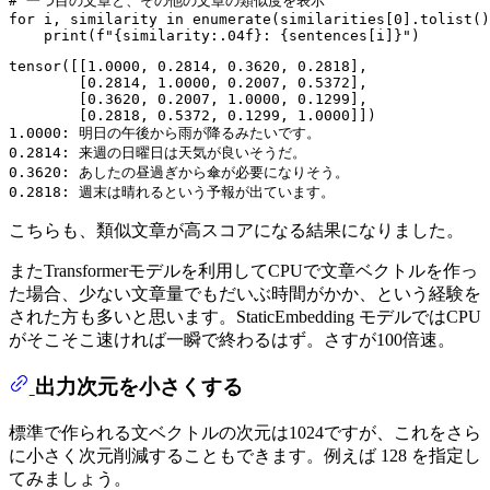
# 一つ目の文章と、その他の文章の類似度を表示
for
 i, similarity 
in
enumerate
(similarities[
0
].tolist()
print
(
f"
{similarity:
.04
f}
: 
{sentences[i]}
"
tensor([[1.0000, 0.2814, 0.3620, 0.2818],

        [0.2814, 1.0000, 0.2007, 0.5372],

        [0.3620, 0.2007, 1.0000, 0.1299],

        [0.2818, 0.5372, 0.1299, 1.0000]])

1.0000: 明日の午後から雨が降るみたいです。

0.2814: 来週の日曜日は天気が良いそうだ。

0.3620: あしたの昼過ぎから傘が必要になりそう。

こちらも、類似文章が高スコアになる結果になりました。
またTransformerモデルを利用してCPUで文章ベクトルを作っ
た場合、少ない文章量でもだいぶ時間がかか、という経験を
された方も多いと思います。StaticEmbedding モデルではCPU
がそこそこ速ければ一瞬で終わるはず。さすが100倍速。
出力次元を小さくする
標準で作られる文ベクトルの次元は1024ですが、これをさら
に小さく次元削減することもできます。例えば 128 を指定し
てみましょう。