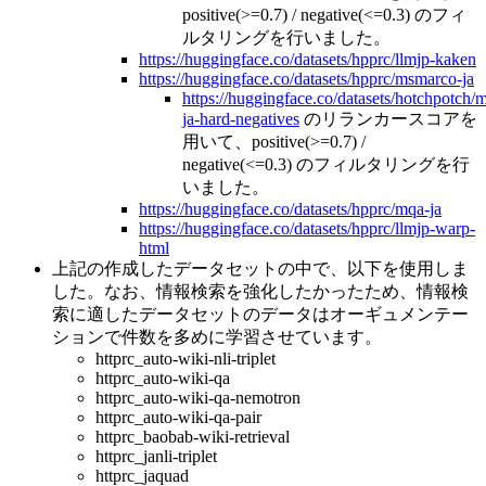
positive(>=0.7) / negative(<=0.3) のフィ
ルタリングを行いました。
https://huggingface.co/datasets/hpprc/llmjp-kaken
https://huggingface.co/datasets/hpprc/msmarco-ja
https://huggingface.co/datasets/hotchpotch/
ja-hard-negatives
のリランカースコアを
用いて、positive(>=0.7) /
negative(<=0.3) のフィルタリングを行
いました。
https://huggingface.co/datasets/hpprc/mqa-ja
https://huggingface.co/datasets/hpprc/llmjp-warp-
html
上記の作成したデータセットの中で、以下を使用しま
した。なお、情報検索を強化したかったため、情報検
索に適したデータセットのデータはオーギュメンテー
ションで件数を多めに学習させています。
httprc_auto-wiki-nli-triplet
httprc_auto-wiki-qa
httprc_auto-wiki-qa-nemotron
httprc_auto-wiki-qa-pair
httprc_baobab-wiki-retrieval
httprc_janli-triplet
httprc_jaquad