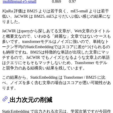
multilingual-e5-small
0.869
0.97
JQaRa 評価は BM25 よりは若干良く、mE5-small よりは若干
低い、JaCWIR は BM25, mE5よりだいぶ低い感じの結果にな
りました。
JaCWIR はqueryから探しあてる文章が、Web文章のタイトル
と概要文なので、いわゆる「綺麗な」文章ではないケースも
多いです。transformerモデルはノイズに強いので、単純なト
ークン平均のStaticEmbeddingではスコアに差がつけられるの
も納得ですね。BM25は特徴的な単語が出現した文章にマッ
チするので、JaCWIR でもノイズとなるような文章上の単語
はクエリにそもそもマッチしないため、Transformer モデル
と競争力のある結構良い結果を残しています。
この結果から、StaticEmbedding は Transformer / BM25 に比
べ、ノイズを多く含む文章の場合はスコアが悪い可能性があ
ります。
出力次元の削減
StaticEmbedding で出力される次元は、学習次第ですが今回作