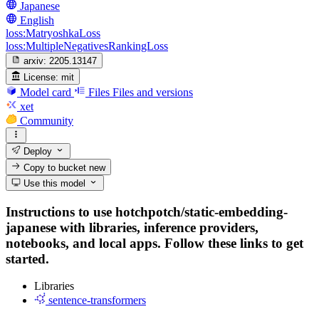
Japanese
English
loss:MatryoshkaLoss
loss:MultipleNegativesRankingLoss
arxiv:
2205.13147
License:
mit
Model card
Files
Files and versions
xet
Community
Deploy
Copy to bucket
new
Use this model
Instructions to use hotchpotch/static-embedding-
japanese with libraries, inference providers,
notebooks, and local apps. Follow these links to get
started.
Libraries
sentence-transformers