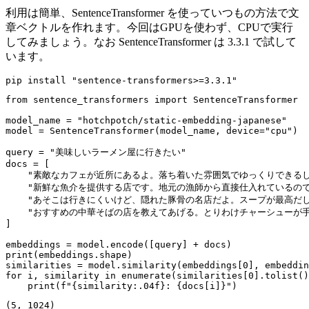
利用は簡単、SentenceTransformer を使っていつもの方法で文
章ベクトルを作れます。今回はGPUを使わず、CPUで実行
してみましょう。なお SentenceTransformer は 3.3.1 で試して
います。
from
 sentence_transformers 
import
 SentenceTransformer

model_name = 
"hotchpotch/static-embedding-japanese"
model = SentenceTransformer(model_name, device=
"cpu"
)

query = 
"美味しいラーメン屋に行きたい"
docs = [

"素敵なカフェが近所にあるよ。落ち着いた雰囲気でゆっくりできる
"新鮮な魚介を提供する店です。地元の漁師から直接仕入れているの
"あそこは行きにくいけど、隠れた豚骨の名店だよ。スープが最高だ
"おすすめの中華そばの店を教えてあげる。とりわけチャーシューが
]

print
(embeddings.shape)

similarities = model.similarity(embeddings[
0
], embeddin
for
 i, similarity 
in
enumerate
(similarities[
0
].tolist()
print
(
f"
{similarity:
.04
f}
: 
{docs[i]}
"
(5, 1024)
