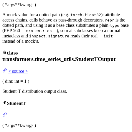
(
*args
**kwargs
)
A mock value for a dotted path (e.g.
): attribute
torch.float32
access chains, calls behave as pass-through decorators,
is the
repr
dotted path, and using it as a base class substitutes a plain-
base
type
(PEP 560
), so real subclasses keep a normal
__mro_entries__
metaclass and
reads their real
inspect.signature
__init__
instead of a mock’s.
class
transformers.time_series_utils.
StudentTOutput
<
source
>
(
dim
: int = 1
)
Student-T distribution output class.
StudentT
(
*args
**kwargs
)