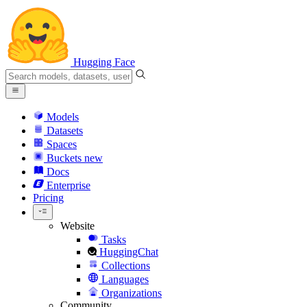
Hugging Face
Models
Datasets
Spaces
Buckets
new
Docs
Enterprise
Pricing
Website
Tasks
HuggingChat
Collections
Languages
Organizations
Community