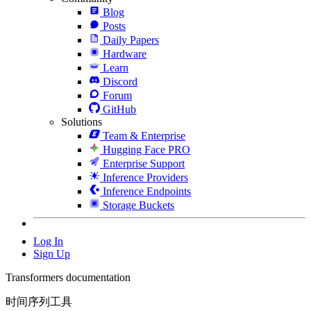
Blog
Posts
Daily Papers
Hardware
Learn
Discord
Forum
GitHub
Solutions
Team & Enterprise
Hugging Face PRO
Enterprise Support
Inference Providers
Inference Endpoints
Storage Buckets
Log In
Sign Up
Transformers documentation
时间序列工具