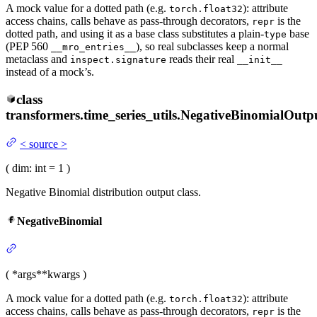
A mock value for a dotted path (e.g.
): attribute
torch.float32
access chains, calls behave as pass-through decorators,
is the
repr
dotted path, and using it as a base class substitutes a plain-
base
type
(PEP 560
), so real subclasses keep a normal
__mro_entries__
metaclass and
reads their real
inspect.signature
__init__
instead of a mock’s.
class
transformers.time_series_utils.
NegativeBinomialOutp
<
source
>
(
dim
: int = 1
)
Negative Binomial distribution output class.
NegativeBinomial
(
*args
**kwargs
)
A mock value for a dotted path (e.g.
): attribute
torch.float32
access chains, calls behave as pass-through decorators,
is the
repr