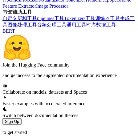
Feature Extractor
Image Processor
内部辅助工具
自定义层和工具
pipelines工具
Tokenizers工具
训练器工具
生成工
具
图像处理工具
音频处理工具
通用工具
时序数据工具
BERT
Join the Hugging Face community
and get access to the augmented documentation experience
Collaborate on models, datasets and Spaces
Faster examples with accelerated inference
Switch between documentation themes
Sign Up
to get started