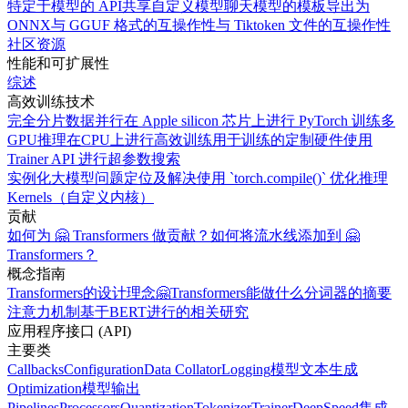
特定于模型的 API
共享自定义模型
聊天模型的模板
导出为
ONNX
与 GGUF 格式的互操作性
与 Tiktoken 文件的互操作性
社区资源
性能和可扩展性
综述
高效训练技术
完全分片数据并行
在 Apple silicon 芯片上进行 PyTorch 训练
多
GPU推理
在CPU上进行高效训练
用于训练的定制硬件
使用
Trainer API 进行超参数搜索
实例化大模型
问题定位及解决
使用 `torch.compile()` 优化推理
Kernels（自定义内核）
贡献
如何为 🤗 Transformers 做贡献？
如何将流水线添加到 🤗
Transformers？
概念指南
Transformers的设计理念
🤗Transformers能做什么
分词器的摘要
注意力机制
基于BERT进行的相关研究
应用程序接口 (API)
主要类
Callbacks
Configuration
Data Collator
Logging
模型
文本生成
Optimization
模型输出
Pipelines
Processors
Quantization
Tokenizer
Trainer
DeepSpeed集成