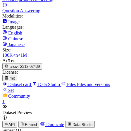
Question Answering
Modalities:
Image
Languages:
English
Chinese
Japanese
Size:
100K<n<1M
ArXiv:
arxiv:
2312.02439
License:
mit
Dataset card
Data Studio
Files
Files and versions
xet
Community
1
Dataset Preview
Duplicate
API
Embed
Data Studio
Subset (1)