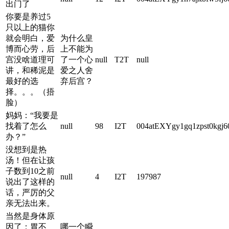
出门了
你要是养过5
只以上的猫你
就会明白，爱
为什么皇
博而心劳，后
上不能为
宫没啥道理可
了一个心
null
T2T
null
讲，和稀泥是
爱之人舍
最好的选
弃后宫？
择。。。（捂
脸）
妈妈：“我要是
找着了怎么
null
98
I2T
004atEXYgy1gq1zpst0kgj6
办？”
没想到是热
汤！但在让孩
子数到10之前
null
4
I2T
197987
说出了这样的
话，严厉的父
亲无法出来。
当然是身体原
因了：胃不
哪一个瞬