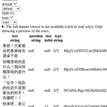
default
Split (1)
train
The full dataset viewer is not available (click to read why). Only
showing a preview of the rows.
text
question
star
type
string
string
int64
string
果然！大家都
会把鼻屎抹在
null
null
I2T
MjxjVcrFf9TFLbr2BKR4
课桌下面
你嘴里啃的是
什么！我问你
null
null
I2T
MjxjVcrFf9ReweWibHwW
嘴里啃的是什
么！
『住手！现在
的你还不是那
null
null
I2T
007aPnLRgy1hb39z0im50j
家伙的对手！
先撤吧！！
快来吧，老公
null
12
I2T
004atEXYgy1h7ajkbfw5fj