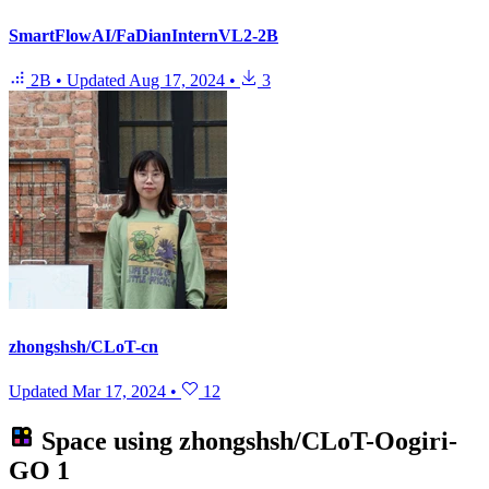
SmartFlowAI/FaDianInternVL2-2B
2B
•
Updated
Aug 17, 2024
•
3
zhongshsh/CLoT-cn
Updated
Mar 17, 2024
•
12
Space using
zhongshsh/CLoT-Oogiri-
GO
1