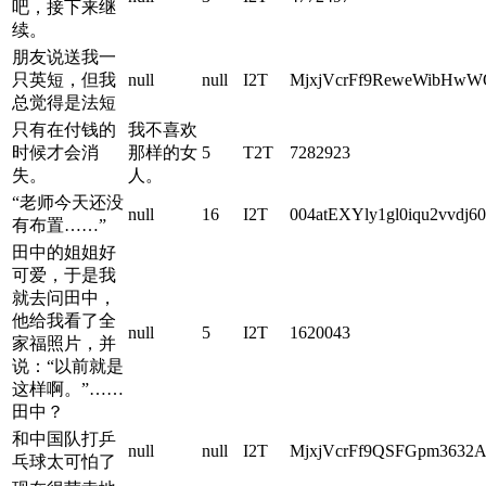
吧，接下来继
续。
朋友说送我一
只英短，但我
null
null
I2T
MjxjVcrFf9ReweWibHwWQ
总觉得是法短
只有在付钱的
我不喜欢
时候才会消
那样的女
5
T2T
7282923
失。
人。
“老师今天还没
null
16
I2T
004atEXYly1gl0iqu2vvdj6
有布置……”
田中的姐姐好
可爱，于是我
就去问田中，
他给我看了全
null
5
I2T
1620043
家福照片，并
说：“以前就是
这样啊。”……
田中？
和中国队打乒
null
null
I2T
MjxjVcrFf9QSFGpm3632A
乓球太可怕了