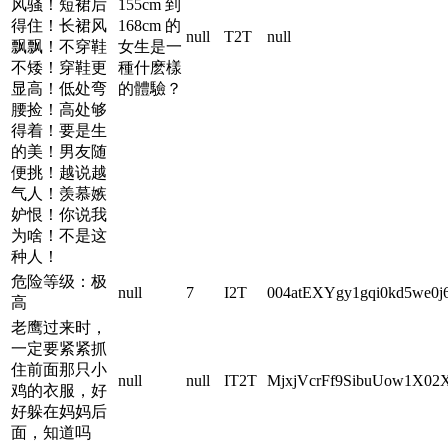
风骚！短裙后
155cm 到
得住！长裙风
168cm 的
null
T2T
null
飘飘！不穿鞋
女生是一
不矮！穿鞋更
種什麽樣
显高！低处弯
的體驗？
腰捡！高处够
得着！要是生
的美！男友随
便挑！越说越
气人！羡慕嫉
妒恨！你说我
为啥！不是这
种人！
危险等级：极
null
7
I2T
004atEXYgy1gqi0kd5we0j
高
老鹰过来时，
一定要紧紧抓
住前面那只小
null
null
IT2T
MjxjVcrFf9SibuUow1X02
鸡的衣服，好
好躲在妈妈后
面，知道吗