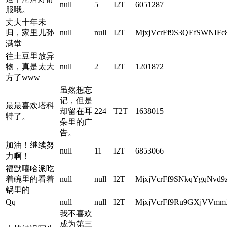
null
5
I2T
6051287
服哦。
丈夫十年未
归，家里儿孙
null
null
I2T
MjxjVcrFf9S3QEfSWNIFc
满堂
往土豆里放异
物，真是太大
null
2
I2T
1201872
方了www
虽然想忘
记，但是
最最喜欢塔科
却留在耳
224
T2T
1638015
特了。
朵里的广
告。
加油！继续努
null
11
I2T
6853066
力啊！
福默嘻哈派吃
着碗里的看着
null
null
I2T
MjxjVcrFf9SNkqYgqNvd9
锅里的
Qq
null
null
I2T
MjxjVcrFf9Ru9GXjVVmmJ
我不喜欢
成为第三