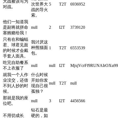
大战被误写为
次世界大
5
T2T
6936952
对战。
战的导火
索。
他们一知道我
是副将就拼命
null
2
I2T
3739120
塞贿赂给我！
只有在和蝙蝠
我讨厌这
君、球君见面
种熊猫面
1
T2T
6553539
的时候才会戴
包。
手套人面具。
吃完自助餐系
null
null
I2T
MjxjVcrFf9RUNAIrOXu99
不上衣服了
就我一个人作
什么时候
业没交，还借
开始你发
null
T2T
null
不到人抄的时
现自己很
候。
孤独？
那就是我的座
null
3
I2T
4456566
位吧。
钻石是最
不用切成长
硬的，如