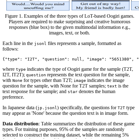
Figure 1. Examples of the three types of LoT-based Oogiri games.
Players are required to make surprising and creative humorous
responses (blue box) to the given multimodal information e.g.,
images, text, or both.
Each line in the
files represents a sample, formatted as
jsonl
follows:
where
indicates the type of Oogiri game for the sample (T2T,
type
I2T, IT2T);
represents the text question for the sample,
question
with
for types other than T2T;
indicates the image
None
image
question for the sample, with None for T2T samples;
is the
text
text response for the sample; and
denotes the human
star
preference.
In Japanese data (
) specifically, the questions for
type
jp.jsonl
T2T
may appear as 'None' because the question text is in image form.
Data distribution
: Table summarizes the distribution of these game
types. For training purposes, 95% of the samples are randomly
selected to construct the training dataset, while the remaining 5%