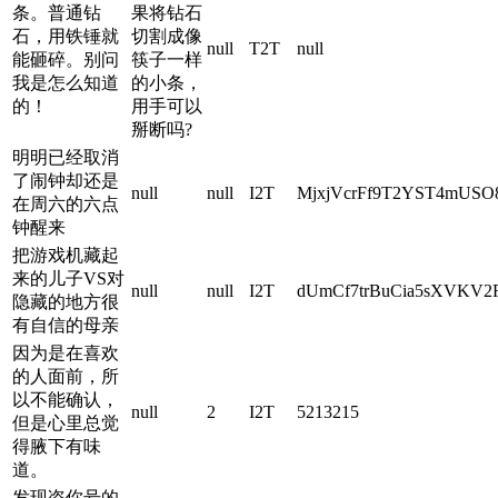
条。普通钻
果将钻石
石，用铁锤就
切割成像
null
T2T
null
能砸碎。别问
筷子一样
我是怎么知道
的小条，
的！
用手可以
掰断吗?
明明已经取消
了闹钟却还是
null
null
I2T
MjxjVcrFf9T2YST4mUSO8
在周六的六点
钟醒来
把游戏机藏起
来的儿子VS对
null
null
I2T
dUmCf7trBuCia5sXVKV2
隐藏的地方很
有自信的母亲
因为是在喜欢
的人面前，所
以不能确认，
null
2
I2T
5213215
但是心里总觉
得腋下有味
道。
发现盗你号的