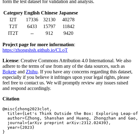
form the test dataset for validation and analysis.
Category
English
Chinese
Japanese
I2T
17336
32130
40278
T2T
6433
15797
11842
IT2T
--
912
9420
Project page for more information
:
https://zhongshsh.github.io/CLoT
License
: Creative Commons Attribution 4.0 International. We also
adhere to the terms of use from any of the data sources, such as
Bokete
and
Zhihu
. If you have any concerns regarding this dataset,
especially if you believe it infringes upon your legal rights, please
feel free to contact us. We will promptly review any issues raised
and respond accordingly.
Citation
@misc{zhong2023clot,

  title={Let's Think Outside the Box: Exploring Leap-of
  author={Zhong, Shanshan and Huang, Zhongzhan and Gao,
  journal={arXiv preprint arXiv:2312.02439},

  year={2023}
