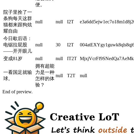
便。
院子里拴了一
条狗每天这群
null
null
I2T
e3a6dd5ejw1ec7o18m1d8j
猫都来跟狗炫
耀自由
今日歇后语：
电锯拉屁股
null
30
I2T
004atEXYgy1guwk8qls8qj6
——开开眼儿
变成81岁
null
null
IT2T
MjxjVcrFf9SNedQa7AeMk
拥有超能
一看国足就输
力是一种
null
T2T
null
球。
怎样的体
验？
End of preview.