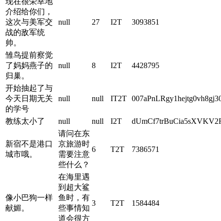
现在很荣幸地
介绍给你们，
这次与美军交
null
27
I2T
3093851
战的敌军统
帅。
雏鸟提前察觉
了妈妈燕子的
null
8
I2T
4428795
归巢。
开始抽起了与
今天日期无关
null
null
IT2T
007aPnLRgy1hejtg0vh8gj30c
的学号
教练太小了
null
null
I2T
dUmCf7trBuCia5sXVKV2
请问在东
新宿不是港口
京旅游时
6
T2T
7386571
城市哦。
需要注意
些什么？
在海里遇
到超大鲨
像小巴狗一样
鱼时，有
3
T2T
1584484
献媚。
些事情知
道会很方