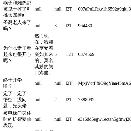
猴子和雉鸡都
被鬼干掉了#
null
null
I2T
007aPnLRgy1h6592g9qkij3
桃太郎梗#
圣诞老人来了
null
3
I2T
964480
吗？
然而现
在，我却
为什么妻子看
在享受着
起来也很开心
突如其来
5
T2T
6374569
呢？
的、莫名
其妙的胸
口疼痛。
终于开学
null
null
I2T
MjxjVcrFf9Q9qYiaa45mA
啦？！
定了！定了！
悟空！没问
null
2
I2T
7388995
题，光头佬！
被电梯门夹住
时的机智耍帅
null
null
I2T
e3a6dd5egw1ectan5gfnwj2
表现