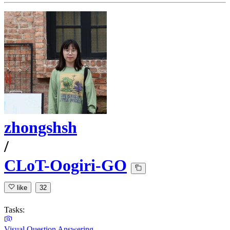
zhongshsh
/
CLoT-Oogiri-GO
like
32
Tasks:
Visual Question Answering