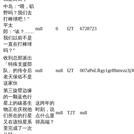
中岛：“喂，矶
野吗？我们去
打棒球吧！”
平太
null
6
I2T
6728723
郎：“诶？……
我们以前不是
一直在打棒球
吗？”
收到总部派出
「特殊支援部
队」的传令后
null
null
I2T
007aPnLRgy1grffhmvzz3j30
老天保佑不是
这家伙
第三旋臂边缘
的一颗蓝色行
星上的碳基生
这跨年的
物正在庆祝他
时刻，说
null
T2T
null
们所在的行星
点什么显
又在该恒星系
得高端？
里完成了一次