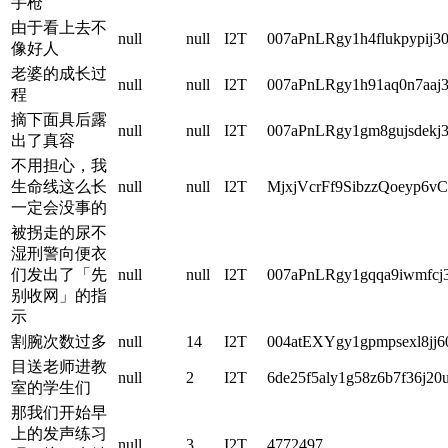
手枪
由于看上去不
null
null
I2T
007aPnLRgy1h4flukpypij30
像好人
老婆的成长过
null
null
I2T
007aPnLRgy1h91aq0n7aaj30
程
摘下面具后露
null
null
I2T
007aPnLRgy1gm8gujsdekj3
出了真容
不用担心，我
生命线这么长
null
null
I2T
MjxjVcrFf9SibzzQoeyp
一定会没事的
被拐走的尿不
湿刑警向便衣
们发出了「先
null
null
I2T
007aPnLRgy1gqqa9iwmfcj30
别收网」的指
示
割腕次数过多
null
14
I2T
004atEXYgy1gpmpsexl8jj6
目送老师进教
null
2
I2T
6de25f5aly1g58z6b7f36j20u
室的学生们
那我们开始早
上的发声练习
null
3
I2T
4772497