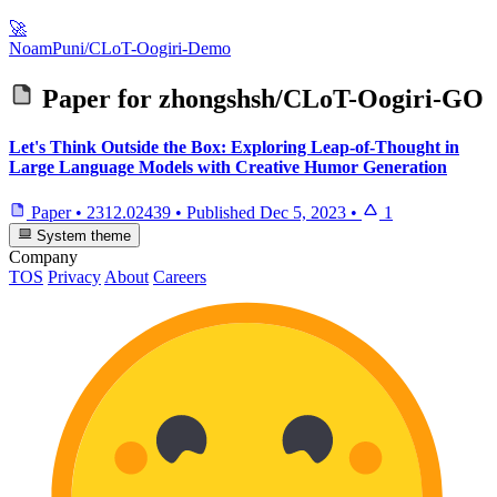
🚀
NoamPuni/CLoT-Oogiri-Demo
Paper for
zhongshsh/CLoT-Oogiri-GO
Let's Think Outside the Box: Exploring Leap-of-Thought in
Large Language Models with Creative Humor Generation
Paper
•
2312.02439
•
Published
Dec 5, 2023
•
1
System theme
Company
TOS
Privacy
About
Careers