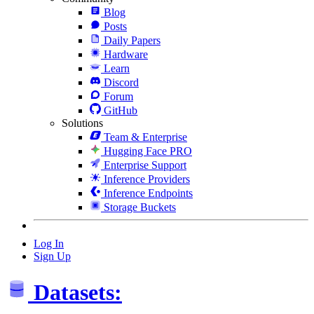
Blog
Posts
Daily Papers
Hardware
Learn
Discord
Forum
GitHub
Solutions
Team & Enterprise
Hugging Face PRO
Enterprise Support
Inference Providers
Inference Endpoints
Storage Buckets
Log In
Sign Up
Datasets: