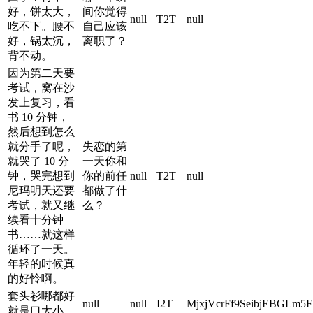
好，饼太大，
间你觉得
null
T2T
null
吃不下。腰不
自己应该
好，锅太沉，
离职了？
背不动。
因为第二天要
考试，窝在沙
发上复习，看
书 10 分钟，
然后想到怎么
就分手了呢，
失恋的第
就哭了 10 分
一天你和
钟，哭完想到
你的前任
null
T2T
null
尼玛明天还要
都做了什
考试，就又继
么？
续看十分钟
书……就这样
循环了一天。
年轻的时候真
的好怜啊。
套头衫哪都好
null
null
I2T
MjxjVcrFf9SeibjEBGLm5
就是口太小