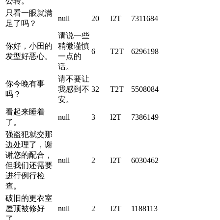
公转。
只看一眼就满
null
20
I2T
7311684
足了吗？
请说一些
你好，小田的
稍微谨慎
6
T2T
6296198
发型好恶心。
一点的
话。
请不要让
你今晚有事
我感到不
32
T2T
5508084
吗？
安。
看起来睡着
null
3
I2T
7386149
了。
强盗犯就交那
边处理了，谢
谢您的配合，
null
2
I2T
6030462
但我们还需要
进行例行检
查。
破旧的更衣室
屋顶被修好
null
2
I2T
1188113
了。