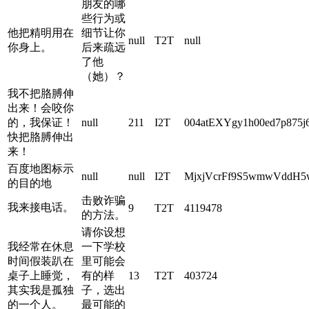
朋友的哪
些行为或
他把精明用在
细节让你
null
T2T
null
你身上。
后来疏远
了他
（她）？
我不把胳膊伸
出来！会咬你
的，我保证！
null
211
I2T
004atEXYgy1h00ed7p875j
快把胳膊伸出
来！
百度地图标示
null
null
I2T
MjxjVcrFf9S5wmwVddH5w
的目的地
击败诈骗
我来接电话。
9
T2T
4119478
的方法。
请你设想
我经常在休息
一下学校
时间假装趴在
里可能会
桌子上睡觉，
有的样
13
T2T
403724
其实我是孤独
子，选出
的一个人。
最可能的