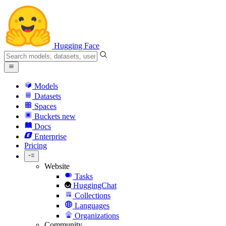
Hugging Face
Models
Datasets
Spaces
Buckets
new
Docs
Enterprise
Pricing
Website
Tasks
HuggingChat
Collections
Languages
Organizations
Community