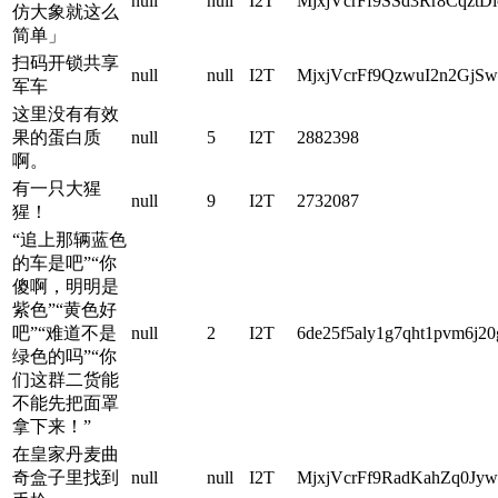
null
null
I2T
MjxjVcrFf9SSd3Rr8CqztD
仿大象就这么
简单」
扫码开锁共享
null
null
I2T
MjxjVcrFf9QzwuI2n2G
军车
这里没有有效
果的蛋白质
null
5
I2T
2882398
啊。
有一只大猩
null
9
I2T
2732087
猩！
“追上那辆蓝色
的车是吧”“你
傻啊，明明是
紫色”“黄色好
吧”“难道不是
null
2
I2T
6de25f5aly1g7qht1pvm6j20
绿色的吗”“你
们这群二货能
不能先把面罩
拿下来！”
在皇家丹麦曲
奇盒子里找到
null
null
I2T
MjxjVcrFf9RadKahZq0Jy