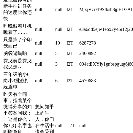
新手推进任务
null
null
I2T
MjxjVcrFf9Sfksh3jpED
的速度比你还
快
昨晚戴着耳机
null
null
I2T
e3a6dd5ejw1eox2y46r12j20
睡着了……
只是掉了个印
null
10
I2T
6287278
笼而已。
脑袋嗡嗡响
null
5
I2T
2460892
探戈奏是探戈
null
3
I2T
004atEXYly1gnbspgutg6j6
探戈走～
三年级的小6
向小3挑战打
null
6
I2T
4570683
躲避球。
昨天有个同
事，指着某个
微博分享的知
想问知乎
乎答案问我：
上的牛
「这是你么，
人，你们
你 QQ 名字也
在生活中
null
T2T
null
叫陈章鱼。」
也会受到