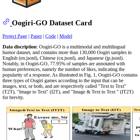
Oogiri-GO Dataset Card
Project Page
|
Paper
|
Code
|
Model
Data discription
: Oogiri-GO is a multimodal and multilingual
humor dataset, and contains more than 130,000 Oogiri samples in
English (en.jsonl), Chinese (cn.jsonl), and Japanese (jp.jsonl).
Notably, in Oogiri-GO, 77.95% of samples are annotated with
human preferences, namely the number of likes, indicating the
popularity of a response. As illustrated in Fig. 1, Oogiri-GO contains
three types of Oogiri games according to the input that can be
images, text, or both, and are respectively called "Text to Text"
(T2T), "Image to Text" (I2T), and "Image & Text to Text " (IT2T)
for brevity.