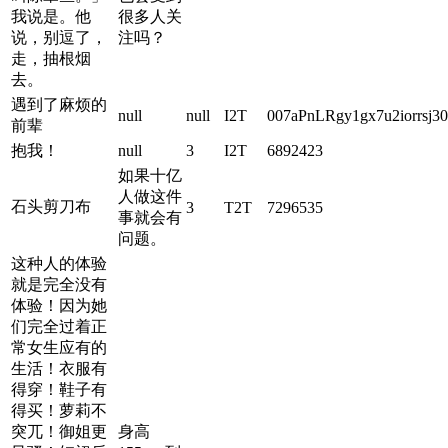
我说是。他
很多人关
说，别逗了，
注吗？
走，抽根烟
去。
遇到了麻烦的
null
null
I2T
007aPnLRgy1gx7u2iorrsj30
前辈
抱我！
null
3
I2T
6892423
如果十亿
人做这件
石头剪刀布
3
T2T
7296535
事就会有
问题。
这种人的体验
就是完全没有
体验！因为她
们完全过着正
常女生应有的
生活！衣服有
得穿！鞋子有
得买！萝莉不
突兀！御姐更
身高