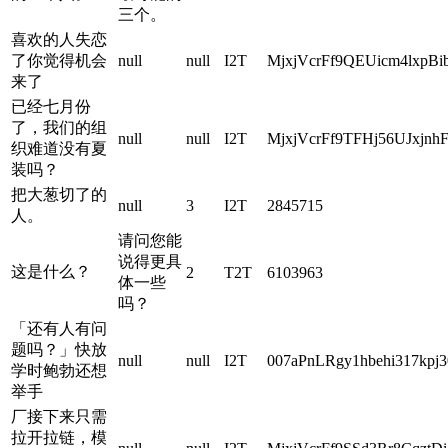
三个。
喜欢的人失恋
了你觉得机会
null
null
I2T
MjxjVcrFf9QEUicm4lxp
来了
已经七月份
了，我们的组
null
null
I2T
MjxjVcrFf9TFHj56UJxj
织难道没有夏
装吗？
把大葱切了的
null
3
I2T
2845715
人。
请问您能
说得更具
这是什么？
2
T2T
6103963
体一些
吗？
「还有人有问
题吗？」快放
null
null
I2T
007aPnLRgy1hbehi317kpj3
学时鲍勃还想
举手
厂接下来只需
拉开拉链，模