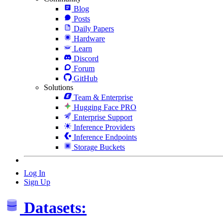
Blog
Posts
Daily Papers
Hardware
Learn
Discord
Forum
GitHub
Solutions
Team & Enterprise
Hugging Face PRO
Enterprise Support
Inference Providers
Inference Endpoints
Storage Buckets
Log In
Sign Up
Datasets: