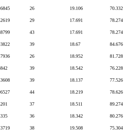
36845
26
19.106
70.332
82619
29
17.691
78.274
48799
43
17.691
78.274
03822
39
18.67
84.676
37936
26
18.952
81.728
6842
39
18.542
76.228
43608
39
18.137
77.526
06527
44
18.219
78.626
4201
37
18.511
89.274
4335
36
18.342
80.276
83719
38
19.508
75.304