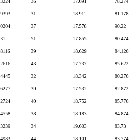
73224
36
17.691
78.274
59393
31
18.911
81.178
40204
37
17.578
90.22
631
51
17.855
80.474
58116
39
18.629
84.126
72616
43
17.737
85.622
34445
32
18.342
80.276
66277
39
17.532
82.872
02724
40
18.752
85.776
44558
38
18.183
84.874
63239
34
19.603
83.73
44983
44
18.101
83.774