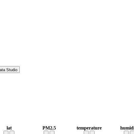
ata Studio
lat
PM2.5
temperature
humidi