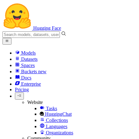
Hugging Face
Models
Datasets
Spaces
Buckets
new
Docs
Enterprise
Pricing
Website
Tasks
HuggingChat
Collections
Languages
Organizations
Community