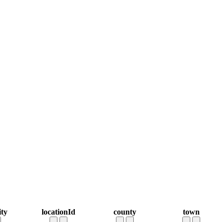
ty
locationId
county
town