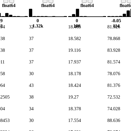
float64
float64
float64
float
.9
0
0
-0.05
.2
1.32k
106
114
794
32
18.465
81.926
938
37
18.582
78.868
838
37
19.116
83.928
011
37
17.937
81.574
058
30
18.178
78.076
064
43
18.424
81.376
62505
38
19.27
72.532
804
34
18.378
74.028
68453
30
17.554
88.636