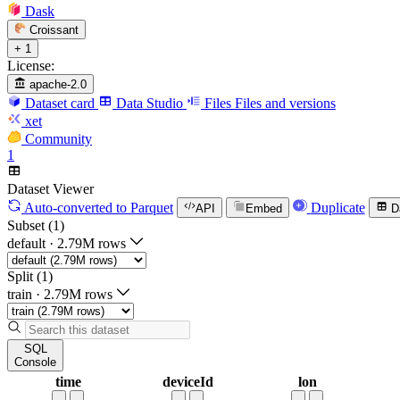
Dask
Croissant
+ 1
License:
apache-2.0
Dataset card
Data Studio
Files
Files and versions
xet
Community
1
Dataset Viewer
Auto-converted
to Parquet
Duplicate
API
Embed
D
Subset (1)
default
·
2.79M rows
Split (1)
train
·
2.79M rows
SQL
Console
time
deviceId
lon