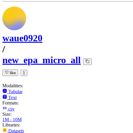
waue0920
/
new_epa_micro_all
like
1
Modalities:
Tabular
Text
Formats:
csv
Size:
1M - 10M
Libraries:
Datasets