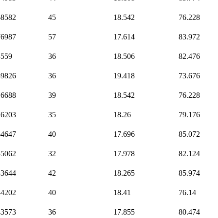
68582
45
18.542
76.228
76987
57
17.614
83.972
3559
36
18.506
82.476
89826
36
19.418
73.676
16688
39
18.542
76.228
16203
35
18.26
79.176
64647
40
17.696
85.072
55062
32
17.978
82.124
33644
42
18.265
85.974
34202
40
18.41
76.14
43573
36
17.855
80.474