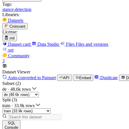
Tags:
stance-detection
Libraries:
Datasets
Croissant
License:
mit
Dataset card
Data Studio
Files
Files and versions
xet
Community
3
Dataset Viewer
Auto-converted
to Parquet
Duplicate
API
Embed
D
Subset (2)
de
·
48.6k rows
Split (3)
train
·
33.9k rows
SQL
Console