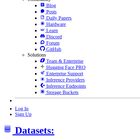
Blog
Posts
Daily Papers
Hardware
Learn
Discord
Forum
GitHub
Solutions
Team & Enterprise
Hugging Face PRO
Enterprise Support
Inference Providers
Inference Endpoints
Storage Buckets
Log In
Sign Up
Datasets: