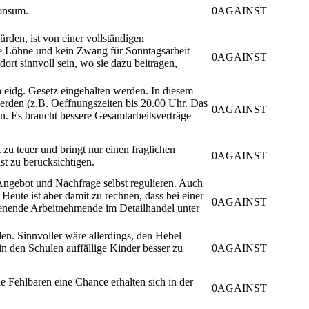
onsum.
0
AGAINST
rden, ist von einer vollständigen
re Löhne und kein Zwang für Sonntagsarbeit
0
AGAINST
rt sinnvoll sein, wo sie dazu beitragen,
h eidg. Gesetz eingehalten werden. In diesem
erden (z.B. Oeffnungszeiten bis 20.00 Uhr. Das
0
AGAINST
n. Es braucht bessere Gesamtarbeitsverträge
 zu teuer und bringt nur einen fraglichen
0
AGAINST
st zu berücksichtigen.
 Angebot und Nachfrage selbst regulieren. Auch
Heute ist aber damit zu rechnen, dass bei einer
0
AGAINST
ienende Arbeitnehmende im Detailhandel unter
en. Sinnvoller wäre allerdings, den Hebel
 in den Schulen auffällige Kinder besser zu
0
AGAINST
e Fehlbaren eine Chance erhalten sich in der
0
AGAINST