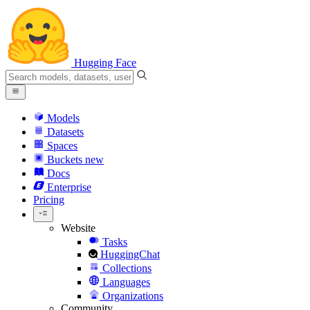
Hugging Face
Models
Datasets
Spaces
Buckets
new
Docs
Enterprise
Pricing
Website
Tasks
HuggingChat
Collections
Languages
Organizations
Community