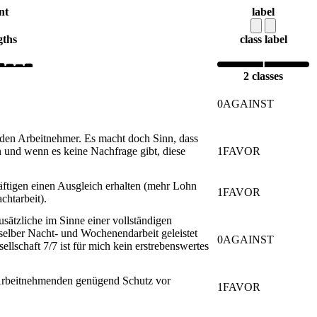
nt
label
gths
class label
2 classes
0
AGAINST
t den Arbeitnehmer. Es macht doch Sinn, dass
 und wenn es keine Nachfrage gibt, diese
1
FAVOR
häftigen einen Ausgleich erhalten (mehr Lohn
1
FAVOR
chtarbeit).
Zusätzliche im Sinne einer vollständigen
 selber Nacht- und Wochenendarbeit geleistet
0
AGAINST
ellschaft 7/7 ist für mich kein erstrebenswertes
n Arbeitnehmenden genügend Schutz vor
1
FAVOR