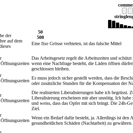
comme
string
len
50
che der
500
ahre auf dem
Eine fixe Grösse verbieten, ist das falsche Mittel
dieses
r
Das Arbeitsgesetz regelt die Arbeitszeiten und schütz
 Öffnungszeiten
wenn eine Nachfrage besteht, die Läden öffnen dürfen
geschlossen bleiben.
r
Es muss jedoch sicher gestellt werden, dass die Besc
 Öffnungszeiten
oder zusätzliche Stunden für die Kompensation der Na
Die realisierten Liberalisierungen habe ich begrüsst. 
r
Liberalisierung erscheinen mir aber unnötig. Ich habe
 Öffnungszeiten
und weiss, dass das Opfer mit sich bringt. Die 24h-Ges
Ziel.
r
Wenn ein Bedarf dafür besteht, ja. Allerdings ist de
 Öffnungszeiten
gesundheitlichen Schäden (Nachtarbeit) zu gewähren.
r