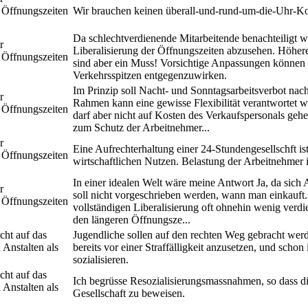
 Öffnungszeiten
Wir brauchen keinen überall-und-rund-um-die-Uhr-K
Da schlechtverdienende Mitarbeitende benachteiligt wü
r
Liberalisierung der Öffnungszeiten abzusehen. Höhe
 Öffnungszeiten
sind aber ein Muss! Vorsichtige Anpassungen können do
Verkehrsspitzen entgegenzuwirken.
Im Prinzip soll Nacht- und Sonntagsarbeitsverbot nac
r
Rahmen kann eine gewisse Flexibilität verantwortet w
 Öffnungszeiten
darf aber nicht auf Kosten des Verkaufspersonals gehe
zum Schutz der Arbeitnehmer...
r
Eine Aufrechterhaltung einer 24-Stundengesellschft ist
 Öffnungszeiten
wirtschaftlichen Nutzen. Belastung der Arbeitnehmer i
In einer idealen Welt wäre meine Antwort Ja, da sich
r
soll nicht vorgeschrieben werden, wann man einkauft. 
 Öffnungszeiten
vollständigen Liberalisierung oft ohnehin wenig verd
den längeren Öffnungsze...
cht auf das
Jugendliche sollen auf den rechten Weg gebracht werd
 Anstalten als
bereits vor einer Straffälligkeit anzusetzen, und schon
sozialisieren.
cht auf das
Ich begrüsse Resozialisierungsmassnahmen, so dass di
 Anstalten als
Gesellschaft zu beweisen.