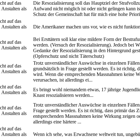
cht auf das
Die Resozialisierung soll das Hauptziel der Strafvollz
 Anstalten als
Aufwand nicht möglich ist oder nicht gelingen kann i
Schutz der Gemeinschaft hat für mich eine hohe Priorit
cht auf das
 Anstalten als
Die Amerikaner machen uns vor, wie es nicht funktion
Bei Ersttätern soll klar eine mildere Form der Bestra
cht auf das
werden. (Versuch der Resozialisierung). Jedoch bei W
 Anstalten als
Gedanke der Resozialisierung in den Hintergrund gest
(Opferschutz und nicht Täterschutz)
Trotz unverständlicher Auswüchse in einzelnen Fällen (
cht auf das
grundsätzlich in Frage gestellt werden. Es ist richtig, 
 Anstalten als
wird. Wenn die entsprechenden Massnahmen keine Wi
verursachen, ist allerdings ei...
cht auf das
Es bringt wohl niemandem etwas, 17 jährige Jugendlic
 Anstalten als
Knast resozialisieren werden...
Trotz unverständlicher Auswüchse in einzelnen Fällen s
cht auf das
Frage gestellt werden. Es ist richtig, dass primär das 
 Anstalten als
entsprechenden Massnahmen keine Wirkung zeigen ode
allerdings eine härtere ...
cht auf das
 Anstalten als
Wenn ich sehe, was Erwachsene weltweit tun, ungebüss