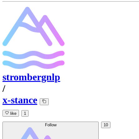
strombergnlp
/
x-stance
like
1
Follow
10