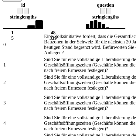
id
question
string
lengths
string
lengths
1
48
Eine Volksinitiative fordert, dass die Gesamtflä
5
339
Bauzonen in der Schweiz für die nächsten 20 J
0
heutigen Stand begrenzt wird. Befürworten Sie 
Anliegen?
Sind Sie für eine vollständige Liberalisierung de
1
Geschäftsöffnungszeiten (Geschäfte können die
nach freiem Ermessen festlegen)?
Sind Sie für eine vollständige Liberalisierung de
2
Geschäftsöffnungszeiten (Geschäfte können die
nach freiem Ermessen festlegen)?
Sind Sie für eine vollständige Liberalisierung de
3
Geschäftsöffnungszeiten (Geschäfte können die
nach freiem Ermessen festlegen)?
Sind Sie für eine vollständige Liberalisierung de
4
Geschäftsöffnungszeiten (Geschäfte können die
nach freiem Ermessen festlegen)?
Sind Sie für eine vollständige Liberalisierung de