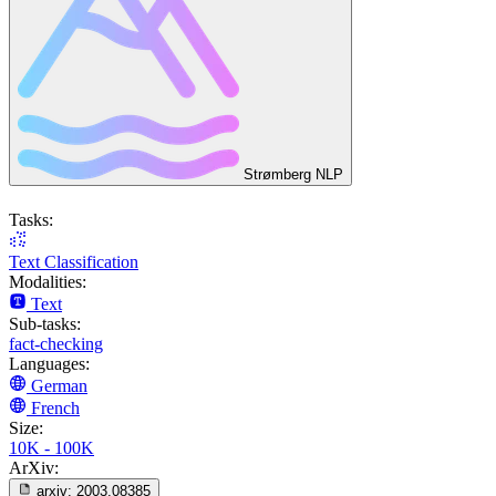
Strømberg NLP
Tasks:
Text Classification
Modalities:
Text
Sub-tasks:
fact-checking
Languages:
German
French
Size:
10K - 100K
ArXiv:
arxiv:
2003.08385