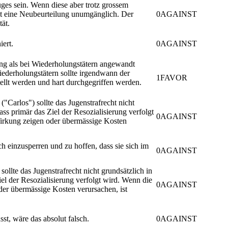
uges sein. Wenn diese aber trotz grossem
st eine Neubeurteilung unumgänglich. Der
0
AGAINST
ät.
iert.
0
AGAINST
fung als bei Wiederholungstätern angewandt
iederholungstätern sollte irgendwann der
1
FAVOR
ellt werden und hart durchgegriffen werden.
"Carlos") sollte das Jugenstrafrecht nicht
dass primär das Ziel der Resozialisierung verfolgt
0
AGAINST
rkung zeigen oder übermässige Kosten
h einzusperren und zu hoffen, dass sie sich im
0
AGAINST
ollte das Jugenstrafrecht nicht grundsätzlich in
Ziel der Resozialisierung verfolgt wird. Wenn die
0
AGAINST
r übermässige Kosten verursachen, ist
t, wäre das absolut falsch.
0
AGAINST