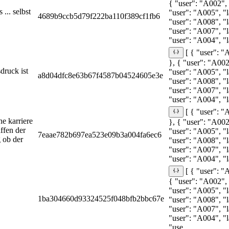
{ "user": "A002", 
... selbst
"user": "A005", "l
4689b9ccb5d79f222ba110f389cf1fb6
"user": "A008", "l
"user": "A007", "l
"user": "A004", "la
[ { "user": "
}, { "user": "A002
druck ist
"user": "A005", "l
a8d04dfc8e63b67f4587b04524605e3e
"user": "A008", "
"user": "A007", "l
"user": "A004", "l
[ { "user": "
ne karriere
}, { "user": "A002
affen der
"user": "A005", "l
7eaae782b697ea523e09b3a004fa6ec6
g ob der
"user": "A008", "l
"user": "A007", "l
"user": "A004", "la
[ { "user": "
{ "user": "A002", 
"user": "A005", "l
1ba304660d93324525f048bfb2bbc67e
"user": "A008", "l
"user": "A007", "l
"user": "A004", "l
"use...