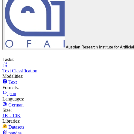
Austrian Research Institute for Artificia
Tasks:
Text Classification
Modalities:
Text
Formats:
json
Languages:
German
Size:
1K - 10K
Libraries:
Datasets
pandas