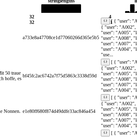
string
lengths
l
32
4
[ { "user": "
32
11
{ "user": "A002", 
"user": "A005", "l
a733e8a47708ce1d77060266d365e5b5
"user": "A008", "l
"user": "A007", "l
"user": "A004", "l
"use...
[ { "user": "
{ "user": "A002", 
it 50 traue
"user": "A005", "l
bf45fc2ac6742a7f75d5863c3338d59d
ch hoffe, es
"user": "A008", "l
"user": "A007", "l
"user": "A004", "la
[ { "user": "
{ "user": "A002", 
"user": "A005", "l
ile Nonnen.
e1e80ff680f874d49ddfe33ac846a454
"user": "A008", "l
"user": "A007", "
"user": "A004", "la
[ { "user": "