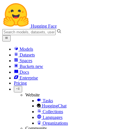
Hugging Face
Models
Datasets
Spaces
Buckets
new
Docs
Enterprise
Pricing
Website
Tasks
HuggingChat
Collections
Languages
Organizations
Community