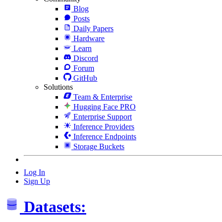
Blog
Posts
Daily Papers
Hardware
Learn
Discord
Forum
GitHub
Solutions
Team & Enterprise
Hugging Face PRO
Enterprise Support
Inference Providers
Inference Endpoints
Storage Buckets
Log In
Sign Up
Datasets: