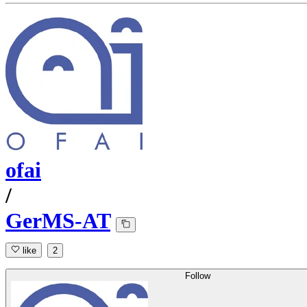
ofai
/
GerMS-AT
like
2
Follow