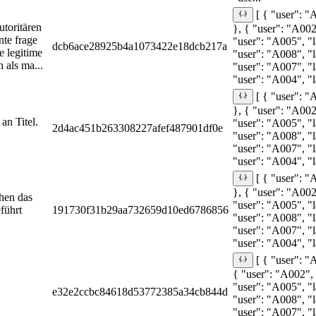
[ { "user": "
utoritären
}, { "user": "A002
nte frage
"user": "A005", "
dcb6ace28925b4a1073422e18dcb217a
e legitime
"user": "A008", "l
 als ma...
"user": "A007", "
"user": "A004", "l
[ { "user": "
}, { "user": "A002
an Titel.
"user": "A005", "l
2d4ac451b263308227afef487901df0e
"user": "A008", "l
"user": "A007", "
"user": "A004", "l
[ { "user": "
}, { "user": "A002
hen das
"user": "A005", "l
führt
191730f31b29aa732659d10ed6786856
"user": "A008", "l
"user": "A007", "l
"user": "A004", "l
[ { "user": "
{ "user": "A002", 
"user": "A005", "l
e32e2ccbc84618d53772385a34cb844d
"user": "A008", "l
"user": "A007", "