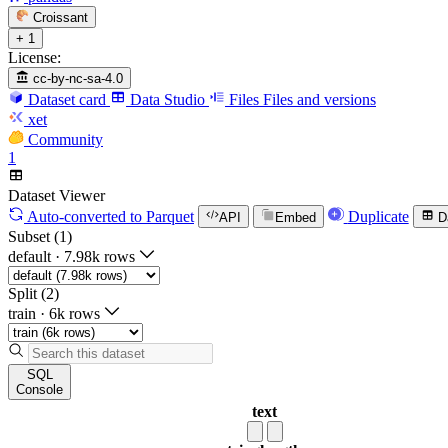
Croissant
+ 1
License:
cc-by-nc-sa-4.0
Dataset card
Data Studio
Files
Files and versions
xet
Community
1
Dataset Viewer
Auto-converted
to Parquet
Duplicate
API
Embed
D
Subset (1)
default
·
7.98k rows
Split (2)
train
·
6k rows
SQL
Console
text