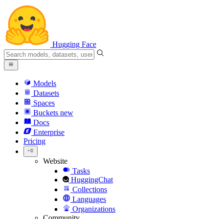
Hugging Face
Models
Datasets
Spaces
Buckets
new
Docs
Enterprise
Pricing
Website
Tasks
HuggingChat
Collections
Languages
Organizations
Community