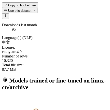
Copy to bucket
new
Use this dataset
Downloads last month
95
Language(s) (NLP):
中文
License:
cc-by-nc-4.0
Number of rows:
10,320
Total file size:
87.7 MB
Models trained or fine-tuned on
linux-
cn/archive