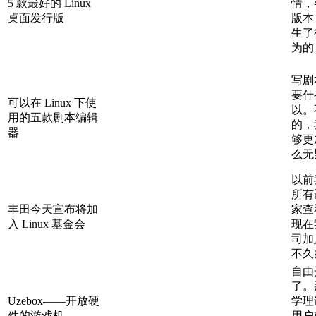
5 款最好的 Linux
情，
桌面发行版
版本
生了
为的 
写剧
要什
可以在 Linux 下使
以。
用的五款剧本编辑
的，
器
够更
么无
以前
所有
丰田今天宣布将加
家查看c
入 Linux 基金会
现在
司加
不久
自由
了。
Uzebox——开放硬
学理
件的游戏机
用户就