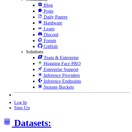
Blog
Posts
Daily Papers
Hardware
Learn
Discord
Forum
GitHub
Solutions
Team & Enterprise
Hugging Face PRO
Enterprise Support
Inference Providers
Inference Endpoints
Storage Buckets
Log In
Sign Up
Datasets: