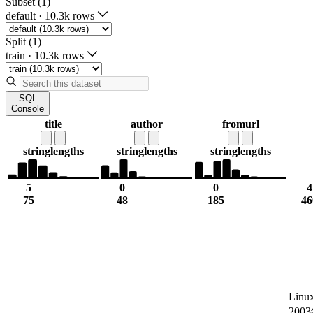
Subset (1)
default
·
10.3k rows
Split (1)
train
·
10.3k rows
SQL
Console
title
author
fromurl
string
lengths
string
lengths
string
lengths
5
0
0
4
75
48
185
46
Lin
200