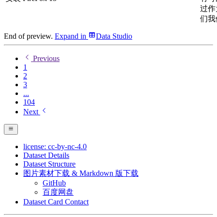
过作
们我
End of preview.
Expand
in
Data Studio
Previous
1
2
3
...
104
Next
license: cc-by-nc-4.0
Dataset Details
Dataset Structure
图片素材下载 & Markdown 版下载
GitHub
百度网盘
Dataset Card Contact