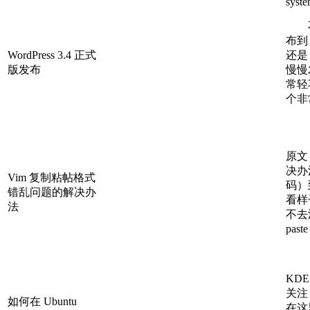
syste
不知
布到
WordPress 3.4 正式
还是 
版发布
慢慢
常轻
个非
原文
决办
Vim 复制粘帖格式
码）
错乱问题的解决办
看样
法
不去
pas
KD
关注
如何在 Ubuntu
在这