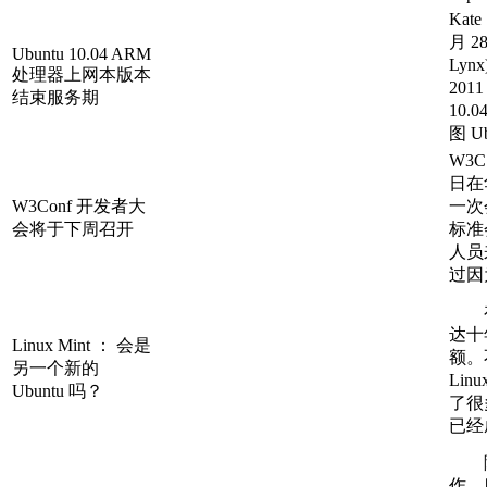
Kat
月 28
Ubuntu 10.04 ARM
Ly
处理器上网本版本
201
结束服务期
10
图 Ubu
W3
日在
W3Conf 开发者大
一次
会将于下周召开
标准
人员
过因
在操
达十
Linux Mint ： 会是
额。
另一个新的
Li
Ubuntu 吗？
了很
已经成
随
作、