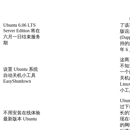
尊敬
Ubuntu 6.06 LTS
了该和 
Server Edition 将在
版说再
六月一日结束服务
(Da
期
持的
年 6
这两
不知
设置 Ubuntu 系统
一个
自动关机小工具
关机
EasyShutdown
Lin
小工
Ubu
过下
不用安装在线体验
长的
最新版本 Ubuntu
现在
的网