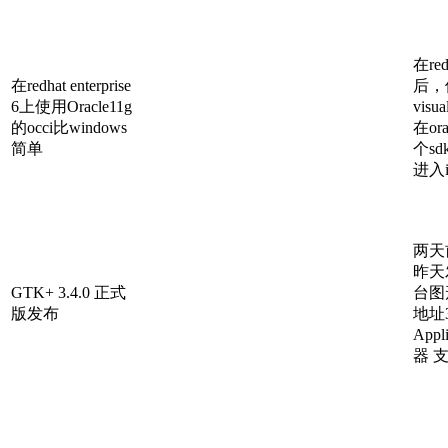
在red
在redhat enterprise
后，使
6上使用Oracle11g
visu
的occi比windows
在ora
简单
个s
进入ins
两天前
昨天
GTK+ 3.4.0 正式
台图
版发布
地址3
App
器 