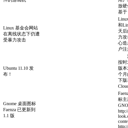
放硬
基于 
Lin
和Li
Linux 基金会网站
天后
在离线状态下仍遭
力攻
受暴力攻击
心造
户注
没有
按时发
Ubuntu 11.10 发
版本
布！
个月的
下版
Clou
Fae
标主
Gnome 桌面图标
GN
Faenza 已更新到
http:
1.1 版
look.
c
http: