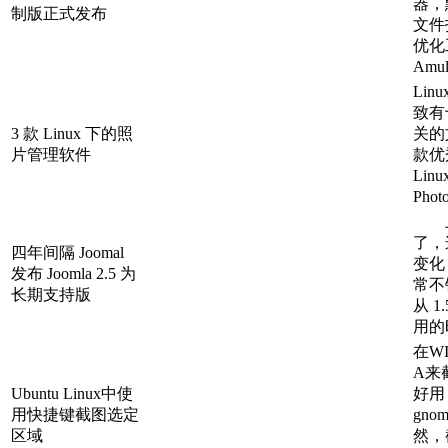
器，
制版正式发布
文件打
优化工
Amul
Li
致有
3 款 Linux 下的照
关的
片管理软件
款优
Linu
Phot
上
了，
四年间隔 Joomal
变化
发布 Joomla 2.5 为
常不
长期支持版
从 1
用的时
在W
A来
Ubuntu Linux中使
好用
用快捷键截图选定
gno
区域
然，