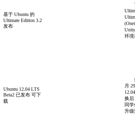
Th
Ult
基于 Ubuntu 的
Ulti
Ultimate Edition 3.2
(On
发布
Unit
环境和 
按
月 2
Ubuntu 12.04 LTS
12
Beta2 已发布 可下
换后
载
同学
升级到了