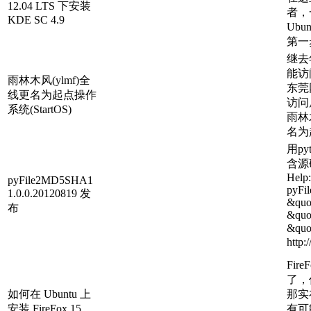
12.04 LTS 下安装
者，
KDE SC 4.9
Ubun
第一步
继去
能访
雨林木风(ylmf)全
东莞
线更名为起点操作
访问
系统(StartOS)
雨林
名为
用py
含源
Help
pyFile2MD5SHA1
pyF
1.0.0.20120819 发
&quot
布
&quo
&quo
http:
Fir
了，
如何在 Ubuntu 上
那实
安装 FireFox 15
有可