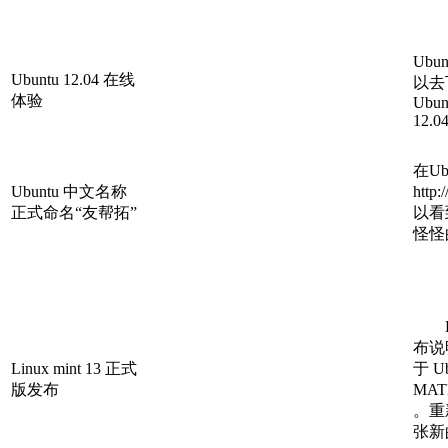
Ubu
Ubuntu 12.04 在线
以去
体验
Ubun
12.0
在U
Ubuntu 中文名称
http
正式命名“友帮拓”
以看
怪怪
Li
布说明
Linux mint 13 正式
于 U
版发布
MAT
。重
张新的