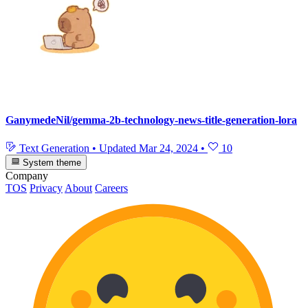
GanymedeNil/gemma-2b-technology-news-title-generation-lora
Text Generation
•
Updated
Mar 24, 2024
•
10
System theme
Company
TOS
Privacy
About
Careers