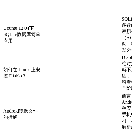
SQ
多数
Ubuntu 12.04下
表原
SQLite数据库简单
（A
应用
询。S
发必备
Di
绝对
如何在 Linux 上安
就不
装 Diablo 3
话，
科看
个阶
前言
An
种应
Android镜像文件
手机
的拆解
习。
解析到