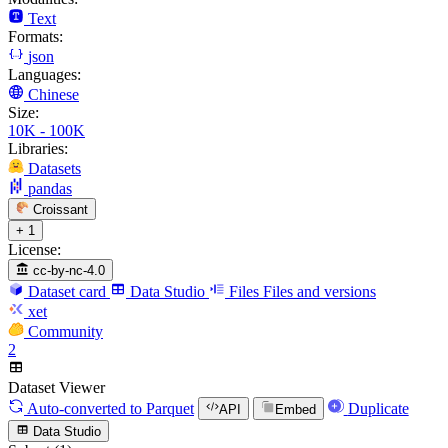
Text
Formats:
json
Languages:
Chinese
Size:
10K - 100K
Libraries:
Datasets
pandas
Croissant
+ 1
License:
cc-by-nc-4.0
Dataset card
Data Studio
Files
Files and versions
xet
Community
2
Dataset Viewer
Auto-converted
to Parquet
Duplicate
API
Embed
Data Studio