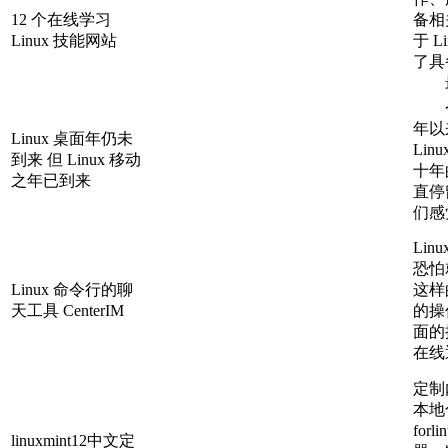
12 个在线学习
备相
Linux 技能网站
于 
了具备
最新的
今年
年以
Linux 桌面年仍未
Li
到来 但 Linux 移动
十年
之年已到来
直停
们感
Li
恐怕
Linux 命令行的聊
这样
天工具 CenterIM
的操
面的
在线
定制
本地
forl
linuxmint12中文定