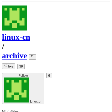
linux-cn
/
archive
like
39
Follow
6
Linux.cn
Modalities: