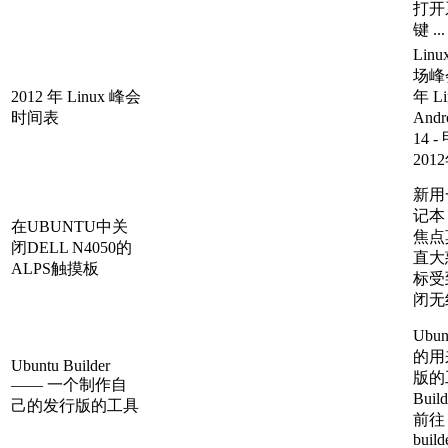
打开
键 ...
Lin
场峰会
2012 年 Linux 峰会
年 L
时间表
Andr
14 
2012
新用一
记本
在UBUNTU中关
焦点
闭DELL N4050的
直大
ALPS触摸板
标受
闭无
Ubu
的用
Ubuntu Builder
版的
—— 一个制作自
Bui
己的发行版的工具
前往：h
build