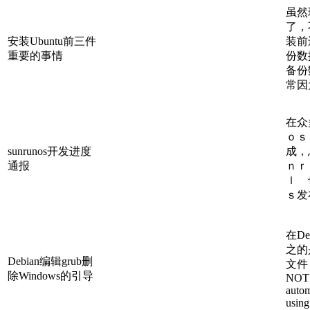
虽然
了，
安装Ubuntu前三件
装前
重要的事情
份数
备份
常因
在众
ｏｓ
sunrunos开发进度
成，
通报
ｎｒ
ｌ 
ｓ发
在De
之的是
Debian编辑grub删
文件
除Windows的引导
NOT 
autom
using