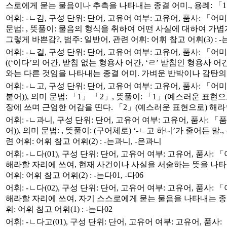
스로에게 묻는 물음이나 추측을 나타내는 종결 어미., 용례: 「1
어휘: -ㄴ감, 구성 단위: 단어, 고유어 여부: 고유어, 품사: 「어미」
문법: , 뜻풀이: 물음의 형식을 취하여 어떤 사실에 대하여 가볍게
그렇게 바쁜감?, 범주: 일반어, 관련 어휘: 어휘 참고 어휘(3) : -는
어휘: -ㄴ걸, 구성 단위: 단어, 고유어 여부: 고유어, 품사: 「어미
((‘이다’의 어간, 받침 없는 형용사 어간, ‘ㄹ’ 받침인 형용사 
와는 다른 것임을 나타내는 종결 어미. 가벼운 반박이나 감탄의 뜻
어휘: -ㄴ고, 구성 단위: 단어, 고유어 여부: 고유어, 품사: 「어미
붙어)), 의미 문법: 「1」 「2」, 뜻풀이: 「1」(예스러운 표
장에 쓰며 근엄한 어감을 띤다. 「2」(예스러운 표현으로) 해라할
어휘: -ㄴ과니, 구성 단위: 단어, 고유어 여부: 고유어, 품사: 「품
어)), 의미 문법: , 뜻풀이: (구어체로) ‘-ㄴ고 하니’가 줄어
련 어휘: 어휘 참고 어휘(2) : -는과니, -은과니
어휘: -ㄴ다(01), 구성 단위: 단어, 고유어 여부: 고유어, 품사: 「
해라할 자리에 쓰여, 현재 사건이나 사실을 서술하는 뜻을 나타내는
어휘: 어휘 참고 어휘(2) : -는다01, -다06
어휘: -ㄴ다(02), 구성 단위: 단어, 고유어 여부: 고유어, 품사: 「
해라할 자리에 쓰여, 자기 스스로에게 묻는 물음을 나타내는 종결 어
휘: 어휘 참고 어휘(1) : -는다02
어휘: -ㄴ다고(01), 구성 단위: 단어, 고유어 여부: 고유어, 품사: