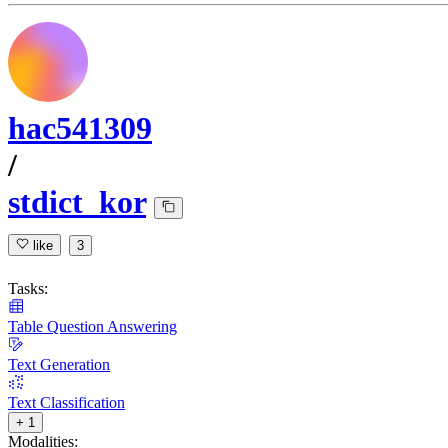
hac541309
/
stdict_kor
like
3
Tasks:
Table Question Answering
Text Generation
Text Classification
+ 1
Modalities: