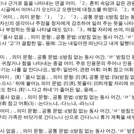
까닭이나 근거로 듦을 나타내는 연결 어미. 「2」흔히 속담과 같은 관
」시골에서 어머니가 오신다고 오랜만에 대청소를 하였다. 「2」하룻
 「어미」, 의미 문형: 「1」 「2」 「3」, 공통 문법: ((받침 없는 동
여, 자신의 생각이나 주장을 청자에게 강조하여 일러 주는 뜻을 나타
나 부정하는 뜻을 나타낼 때도 있다. 「3」해할 자리에 쓰여, 마음
「품사 없음」, 의미 문형: , 공통 문법: ((받침 없는 동사 어간, ‘ㄹ’
 ‘고’가 결합한 말., 용례: 그는 내일이면 떠난다고 내게 말했다., 범
」, 의미 문형: , 공통 문법: ((받침 없는 동사 어간, ‘ㄹ’ 받침인 동
귀찮거나 함을 나타내는 종결 어미. 주로 인용문의 주어나 인용 
를 잘 안다나요., 범주: 일반어, 관련 어휘: 어휘 참고 어휘(3) : 
미」 [Ⅱ]「품사 없음」, 의미 문형: [Ⅰ] [Ⅱ], 공통 문법: [Ⅰ]((받
 ‘-으시-’ 뒤에 붙어)), 의미 문법: [Ⅰ] [Ⅱ], 뜻풀이: [Ⅰ]하게
. [Ⅱ]‘-ㄴ다고 하네’가 줄어든 말., 용례...
사 없음」, 의미 문형: , 공통 문법: ((받침 없는 동사 어간, ‘ㄹ’ 받
휘 참고 어휘(3) : -는다느냐, -다느냐, -라느냐
미」, 의미 문형: , 공통 문법: ((받침 없는 동사 어간, ‘ㄹ’ 받침인 
리 가족은 바닷가로 간다느니 산으로 간다느니 휴가 계획을 세우느라 바
 없음」, 의미 문형: , 공통 문법: ((받침 없는 동사 어간, ‘ㄹ’ 받침