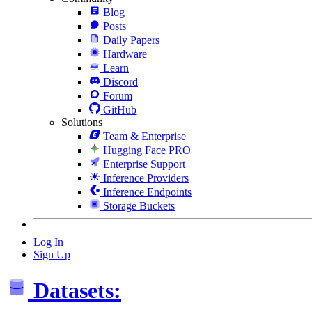
Blog
Posts
Daily Papers
Hardware
Learn
Discord
Forum
GitHub
Solutions
Team & Enterprise
Hugging Face PRO
Enterprise Support
Inference Providers
Inference Endpoints
Storage Buckets
Log In
Sign Up
Datasets: