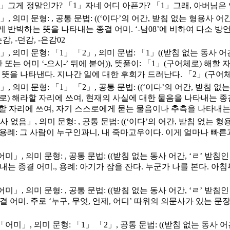
」그게 정말인가? 「1」자네 어디 아픈가? 「1」그래, 아버님은 안
, 의미 문형: , 공통 문법: ((‘이다’의 어간, 받침 없는 형용사 어간
 반박하는 뜻을 나타내는 종결 어미. ‘-남08’에 비하여 다소 방
감, -던감, -은감02
」, 의미 문형: 「1」 「2」, 의미 문법: 「1」((받침 없는 동사 어간
어간 또는 어미 ‘-으시-’ 뒤에 붙어)), 뜻풀이: 「1」(구어체로) 
을 나타낸다. 지나간 일에 대한 후회가 드러난다. 「2」(구어체로)
」, 의미 문형: 「1」 「2」, 공통 문법: ((‘이다’의 어간, 받침 없
현으로) 해라할 자리에 쓰여, 현재의 사실에 대한 물음을 나타내는 종결
 자리에 쓰여, 자기 스스로에게 묻는 물음이나 추측을 나타내는 종결
사 없음」, 의미 문형: , 공통 문법: ((‘이다’의 어간, 받침 없는 형
든 말., 용례: 그 사람이 누구인과니, 내 죽마고우이다. 이게 얼마나 
어미」, 의미 문형: , 공통 문법: ((받침 없는 동사 어간, ‘ㄹ’ 받침인
 종결 어미., 용례: 아기가 잠을 잔다. 누군가 나를 본다. 아침
어미」, 의미 문형: , 공통 문법: ((받침 없는 동사 어간, ‘ㄹ’ 받침인
미. 주로 ‘누구, 무엇, 언제, 어디’ 따위의 의문사가 있는 문장에
 「어미」, 의미 문형: 「1」 「2」, 공통 문법: ((받침 없는 동사 어간