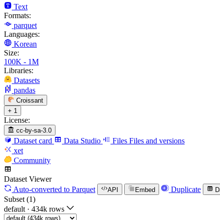
Text
Formats:
parquet
Languages:
Korean
Size:
100K - 1M
Libraries:
Datasets
pandas
Croissant
+ 1
License:
cc-by-sa-3.0
Dataset card
Data Studio
Files
Files and versions
xet
Community
Dataset Viewer
Auto-converted
to Parquet
Duplicate
API
Embed
D
Subset (1)
default
·
434k rows