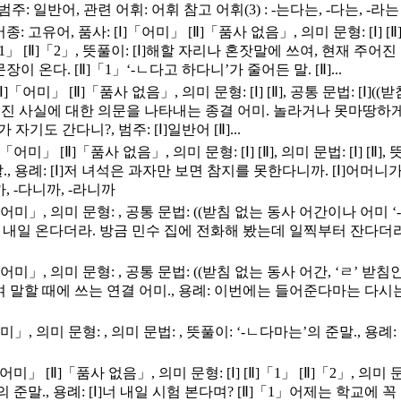
주: 일반어, 관련 어휘: 어휘 참고 어휘(3) : -는다는, -다는, -라는
: 고유어, 품사: [Ⅰ]「어미」 [Ⅱ]「품사 없음」, 의미 문형: [Ⅰ] [Ⅱ]
] [Ⅱ]「1」 [Ⅱ]「2」, 뜻풀이: [Ⅰ]해할 자리나 혼잣말에 쓰여,
온다. [Ⅱ]「1」‘-ㄴ다고 하다니’가 줄어든 말. [Ⅱ]...
Ⅰ]「어미」 [Ⅱ]「품사 없음」, 의미 문형: [Ⅰ] [Ⅱ], 공통 문법: [Ⅰ]
쓰여, 주어진 사실에 대한 의문을 나타내는 종결 어미. 놀라거나 못마땅하게
자기도 간다니?, 범주: [Ⅰ]일반어 [Ⅱ]...
「어미」 [Ⅱ]「품사 없음」, 의미 문형: [Ⅰ] [Ⅱ], 의미 문법: [Ⅰ] 
., 용례: [Ⅰ]저 녀석은 과자만 보면 참지를 못한다니까. [Ⅰ]어머니
까, -다니까, -라니까
어미」, 의미 문형: , 공통 문법: ((받침 없는 동사 어간이나 어미 ‘-
내일 온다더라. 방금 민수 집에 전화해 봤는데 일찍부터 잔다더라., 범
미」, 의미 문형: , 공통 문법: ((받침 없는 동사 어간, ‘ㄹ’ 받침인 
 때에 쓰는 연결 어미., 용례: 이번에는 들어준다마는 다시는 이런
미」, 의미 문형: , 의미 문법: , 뜻풀이: ‘-ㄴ다마는’의 준말., 
 [Ⅱ]「품사 없음」, 의미 문형: [Ⅰ] [Ⅱ]「1」 [Ⅱ]「2」, 의미 문법: [Ⅰ
’의 준말., 용례: [Ⅰ]너 내일 시험 본다며? [Ⅱ]「1」어제는 학교에