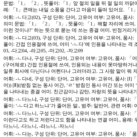
문법: 「1」 「2」, 뜻풀이: 「1」앞 절의 일을 뒤 절 일의 
례: 「1」큰애는 내일 소풍을 간다고 마음이 들떠 있어요. 「1
어휘: -ㄴ다고(02), 구성 단위: 단어, 고유어 여부: 고유어, 품사:
의미 문법: 「1」 「2」 「3」, 뜻풀이: 「1」해할 자리에 쓰
이런 것이냐?’ 하는 뜻으로 묻는 데 쓰는 종결 어미. 빈정거리거
어휘: -ㄴ다고(03), 구성 단위: 단어, 고유어 여부: 고유어, 품사: 
풀이: 간접 인용절에 쓰여, 어미 ‘-ㄴ다’에 인용을 나타내는 격 조사
03, -다고04, -라고05, -마고02, -자고09
어휘: -ㄴ다나, 구성 단위: 단어, 고유어 여부: 고유어, 품사: 「어미
(구어체로) 간접 인용절에 쓰여, 인용되는 내용이 못마땅하거나 
일류 회사에 다닌다나 어쩐다나 그러더라고. 그 사람 말이 뭐 자기는 나
어휘: -ㄴ다네, 구성 단위: 단어, 고유어 여부: 고유어, 품사: [Ⅰ]「어
어)) [Ⅱ]((받침 없는 동사 어간, ‘ㄹ’ 받침인 동사 어간 또는 어미
을 나타내는 종결 어미. 친근감이나 감탄, 자랑의 뜻을 나타내기도 한다
어휘: -ㄴ다느냐, 구성 단위: 단어, 고유어 여부: 고유어, 품사: 「품
풀이: ‘-ㄴ다고 하느냐’가 줄어든 말., 범주: 일반어, 관련 어휘: 어
어휘: -ㄴ다느니, 구성 단위: 단어, 고유어 여부: 고유어, 품사: 「어
이런다고도 하고 저런다고도 함을 나타내는 연결 어미., 용례: 우
다느니, -다느니, -라느니, -자느니
어휘: -ㄴ다는, 구성 단위: 단어, 고유어 여부: 고유어, 품사: 「품사