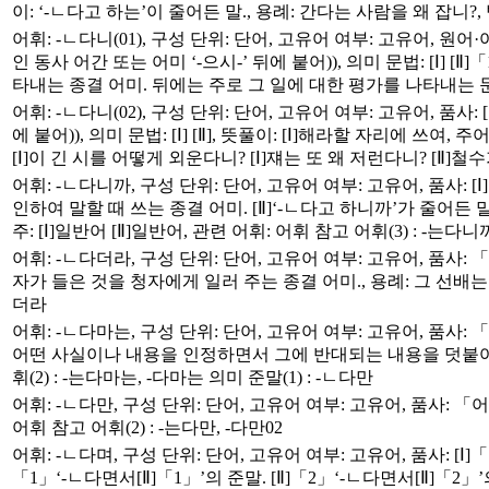
이: ‘-ㄴ다고 하는’이 줄어든 말., 용례: 간다는 사람을 왜 잡니?, 범
어휘: -ㄴ다니(01), 구성 단위: 단어, 고유어 여부: 고유어, 원어·어종
인 동사 어간 또는 어미 ‘-으시-’ 뒤에 붙어)), 의미 문법: [Ⅰ
타내는 종결 어미. 뒤에는 주로 그 일에 대한 평가를 나타내는 문장이 
어휘: -ㄴ다니(02), 구성 단위: 단어, 고유어 여부: 고유어, 품사: [
에 붙어)), 의미 문법: [Ⅰ] [Ⅱ], 뜻풀이: [Ⅰ]해라할 자리에 
[Ⅰ]이 긴 시를 어떻게 외운다니? [Ⅰ]쟤는 또 왜 저런다니? [Ⅱ]철수가 
어휘: -ㄴ다니까, 구성 단위: 단어, 고유어 여부: 고유어, 품사: [Ⅰ]
인하여 말할 때 쓰는 종결 어미. [Ⅱ]‘-ㄴ다고 하니까’가 줄어든 말
주: [Ⅰ]일반어 [Ⅱ]일반어, 관련 어휘: 어휘 참고 어휘(3) : -는다니
어휘: -ㄴ다더라, 구성 단위: 단어, 고유어 여부: 고유어, 품사: 「
자가 들은 것을 청자에게 일러 주는 종결 어미., 용례: 그 선배는 
더라
어휘: -ㄴ다마는, 구성 단위: 단어, 고유어 여부: 고유어, 품사: 「어
어떤 사실이나 내용을 인정하면서 그에 반대되는 내용을 덧붙여 말할
휘(2) : -는다마는, -다마는 의미 준말(1) : -ㄴ다만
어휘: -ㄴ다만, 구성 단위: 단어, 고유어 여부: 고유어, 품사: 「어
어휘 참고 어휘(2) : -는다만, -다만02
어휘: -ㄴ다며, 구성 단위: 단어, 고유어 여부: 고유어, 품사: [Ⅰ]「어미」
「1」‘-ㄴ다면서[Ⅱ]「1」’의 준말. [Ⅱ]「2」‘-ㄴ다면서[Ⅱ]「2」