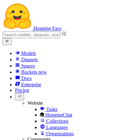
Hugging Face
Models
Datasets
Spaces
Buckets
new
Docs
Enterprise
Pricing
Website
Tasks
HuggingChat
Collections
Languages
Organizations
Community