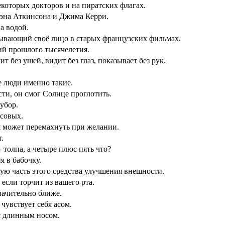
екоторых докторов и на пиратских флагах.
уэна Аткинсона и Джима Керри.
а водой.
ывающий своё лицо в старых французских фильмах.
ий прошлого тысячелетия.
т без ушей, видит без глаз, показывает без рук.
 люди именно такие.
сти, он смог Солнце проглотить.
убор.
усовых.
ня может перемахнуть при желании.
.
- толпа, а четыре плюс пять что?
я в бабочку.
ю часть этого средства улучшения внешности.
 если торчит из вашего рта.
начительно ближе.
 чувствует себя асом.
с длинным носом.