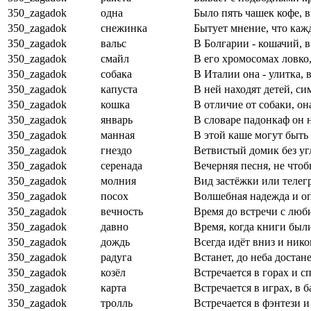
350_zagadok
одна
Было пять чашек кофе, в
350_zagadok
снежинка
Бытует мнение, что каж
350_zagadok
вальс
В Болгарии - кошачий, 
350_zagadok
смайл
В его хромосомах ловко,
350_zagadok
собака
В Италии она - улитка, 
350_zagadok
капуста
В ней находят детей, си
350_zagadok
кошка
В отличие от собаки, она
350_zagadok
январь
В словаре падонкаф он н
350_zagadok
манная
В этой каше могут быть
350_zagadok
гнездо
Ветвистый домик без уг
350_zagadok
серенада
Вечерняя песня, не чтоб
350_zagadok
молния
Вид застёжки или телег
350_zagadok
посох
Волшебная надежда и оп
350_zagadok
вечность
Время до встречи с люб
350_zagadok
давно
Время, когда книги был
350_zagadok
дождь
Всегда идёт вниз и нико
350_zagadok
радуга
Встанет, до неба достане
350_zagadok
козёл
Встречается в горах и с
350_zagadok
карта
Встречается в играх, в 
350_zagadok
тролль
Встречается в фэнтези и