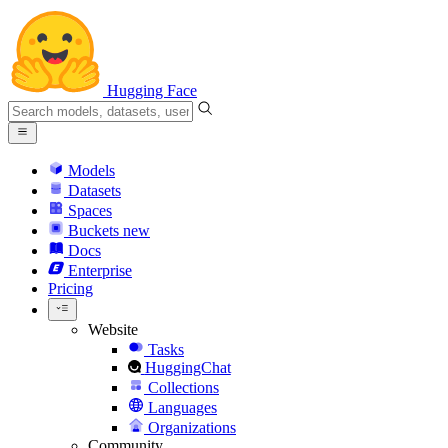
Hugging Face
Models
Datasets
Spaces
Buckets
new
Docs
Enterprise
Pricing
Website
Tasks
HuggingChat
Collections
Languages
Organizations
Community