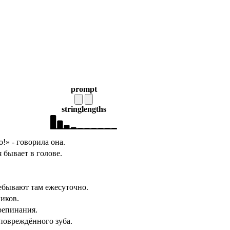
prompt
string
lengths
о!» - говорила она.
 бывает в голове.
ебывают там ежесуточно.
иков.
репинания.
повреждённого зуба.