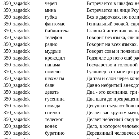
350_zagadok
череп
Встречается в шкафах н
350_zagadok
мина
Встречается на лице Ро
350_zagadok
губка
Вся в дырочках, но полн
350_zagadok
фантомас
Гениальный злодей, скр
350_zagadok
библиотека
Главный источник знан
350_zagadok
телефон
Говорит без языка, слыши
350_zagadok
радио
Говорит на всех языках.
350_zagadok
мудрые
Говорят совы и пожилые
350_zagadok
крокодил
Годзилле до него ещё ра
350_zagadok
панама
Государство и головной 
350_zagadok
помело
Гулливер в стране цитр
350_zagadok
шахматы
Да там и слон через ко
350_zagadok
баян
Давно небритый анекдот
350_zagadok
девять
Два - это компания, три 
350_zagadok
гусеница
Два шага до превращени
350_zagadok
помада
Девушки съедают большу
350_zagadok
спичка
Делает вас крутым мачо,
350_zagadok
телескоп
Делает небесный свод з
350_zagadok
конёк
Дело, в котором человек
350_zagadok
буратино
Деревянный человечек 