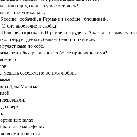
ы взяли одну, сколько у вас осталось?
дая из них уникальна.
в России - собачий, в Германии вообще - блошиный.
 Стоит двоеточие и скобка!
в Польше - скрепка, в Израиле - штрудель. А как мы называем это
мволизирует деньги, бывает белой и цветной.
 гуляет сама по себе.
азывается бухарь, какое его более привычное имя?
 комочки.
лов.
ы мешать соседям, но во имя любви.
раммы.
ора Деда Мороза.
имой.
и деревьями.
гда вверх.
т.
портивных залах.
банках и в смартфонах.
 во всемирной сети.