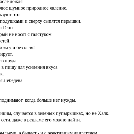
осле дождя.
люс шумное природное явление.
зуют это.
 подушками и сверху сыпятся перышки.
и Гены.
ый не носят с галстуком.
етей.
божгу и без огня!
лирует.
из пруда.
 в пищу для усиления вкуса.
к.
я Лебедева.
.
 поднимают, когда больше нет нужды.
иким, случается в зеленых пупырышках, но не Халк.
 сети, даже в рекламе его можно найти.
ыльями, а бывает - и с реактивным двигателем.