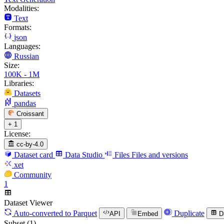
Modalities:
Text
Formats:
json
Languages:
Russian
Size:
100K - 1M
Libraries:
Datasets
pandas
Croissant
+ 1
License:
cc-by-4.0
Dataset card
Data Studio
Files
Files and versions
xet
Community
1
Dataset Viewer
Auto-converted
to Parquet
Duplicate
API
Embed
D
Subset (1)