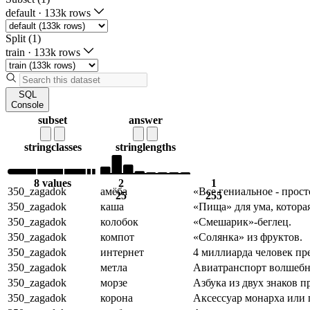
default
·
133k rows
Split (1)
train
·
133k rows
SQL
Console
subset
answer
string
classes
string
lengths
8 values
2
1
350_zagadok
амёба
«Все гениальное - прост
25
255
350_zagadok
каша
«Пища» для ума, которая
350_zagadok
колобок
«Смешарик»-беглец.
350_zagadok
компот
«Солянка» из фруктов.
350_zagadok
интернет
4 миллиарда человек пр
350_zagadok
метла
Авиатранспорт волшебн
350_zagadok
морзе
Азбука из двух знаков п
350_zagadok
корона
Аксессуар монарха или 