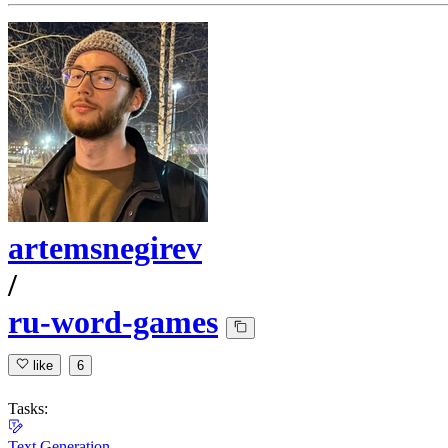
artemsnegirev
/
ru-word-games
like
6
Tasks:
Text Generation