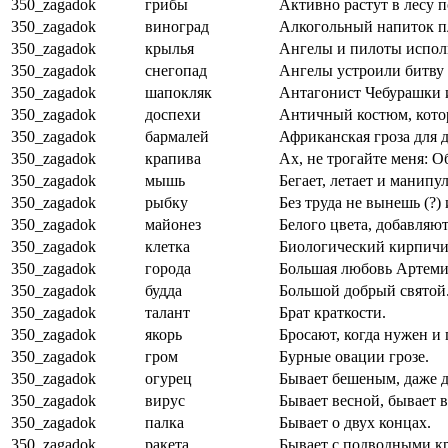
350_zagadok
грибы
Активно растут в лесу п
350_zagadok
виноград
Алкогольный напиток п
350_zagadok
крылья
Ангелы и пилоты исполь
350_zagadok
снегопад
Ангелы устроили битву
350_zagadok
шапокляк
Антагонист Чебурашки 
350_zagadok
доспехи
Античный костюм, котор
350_zagadok
бармалей
Африканская гроза для д
350_zagadok
крапива
Ах, не трогайте меня: О
350_zagadok
мышь
Бегает, летает и манипу
350_zagadok
рыбку
Без труда не вынешь (?) 
350_zagadok
майонез
Белого цвета, добавляют
350_zagadok
клетка
Биологический кирпичи
350_zagadok
города
Большая любовь Артеми
350_zagadok
будда
Большой добрый святой
350_zagadok
талант
Брат краткости.
350_zagadok
якорь
Бросают, когда нужен и
350_zagadok
гром
Бурные овации грозе.
350_zagadok
огурец
Бывает бешеным, даже д
350_zagadok
вирус
Бывает весной, бывает в
350_zagadok
палка
Бывает о двух концах.
350_zagadok
ракета
Бывает с подводными кр