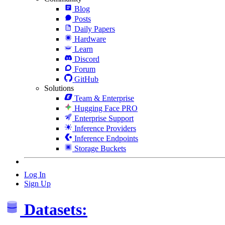
Blog
Posts
Daily Papers
Hardware
Learn
Discord
Forum
GitHub
Solutions
Team & Enterprise
Hugging Face PRO
Enterprise Support
Inference Providers
Inference Endpoints
Storage Buckets
Log In
Sign Up
Datasets: