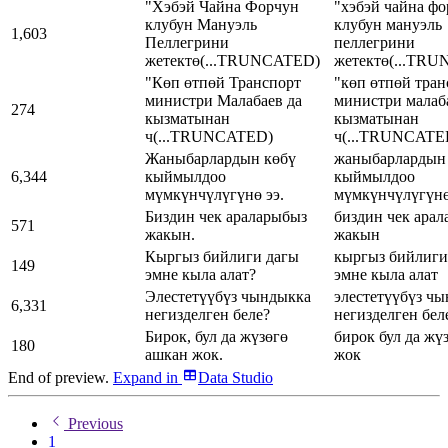
"Хэбэй Чайна Форчун
"хэбэй чайна ф
клубун Мануэль
клубун мануэль
1,603
Пеллегрини
пеллегрини
жетектө
(...TRUNCATED)
жетектө
(...TR
"Көп өтпөй Транспорт
"көп өтпөй тран
министри Малабаев да
министри малаб
274
кызматынан
кызматынан
ч
(...TRUNCATED)
ч
(...TRUNCATE
Жаныбарлардын көбү
жаныбарлардын
6,344
кыймылдоо
кыймылдоо
мүмкүнчүлүгүнө ээ.
мүмкүнчүлүгүнө
Биздин чек араларыбыз
биздин чек ара
571
жакын.
жакын
Кыргыз бийлиги дагы
кыргыз бийлиги
149
эмне кыла алат?
эмне кыла алат
Элестетүүбүз чындыкка
элестетүүбүз ч
6,331
негизделген беле?
негизделген бел
Бирок, бул да жүзөгө
бирок бул да жү
180
ашкан жок.
жок
End of preview.
Expand
in
Data Studio
Previous
1