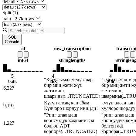
default
·
2.7k rows
Split (1)
train
·
2.7k rows
SQL
Console
id
raw_transcription
transcrip
int64
string
lengths
string
len
5
4
4
"Куту сымал медузалар
"куту сымал мед
9.4k
268
266
бир миң жети жүз
бир миң жети ж
6,227
жетимиш
жетимиш
шаарыны
(...TRUNCATED)
шаарыны
(...T
Күтүп алсаң кан абам,
күтүп алсаң кан
9,197
Күлчоро шордуу иниңди!
күлчоро шордуу
"Ринг атаандаш
"ринг атаандаш
коопсуздук компаниясы
коопсуздук ком
1,227
болгон ADT
болгон adt
корпора
(...TRUNCATED)
корпора
(...TR