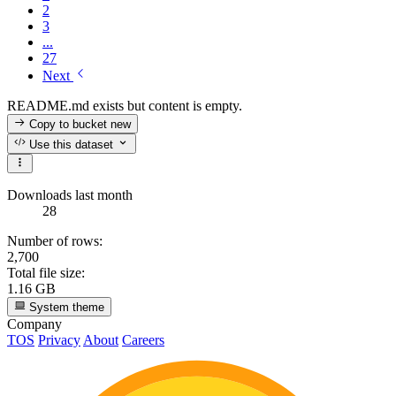
2
3
...
27
Next
README.md exists but content is empty.
Copy to bucket
new
Use this dataset
Downloads last month
28
Number of rows:
2,700
Total file size:
1.16 GB
System theme
Company
TOS
Privacy
About
Careers