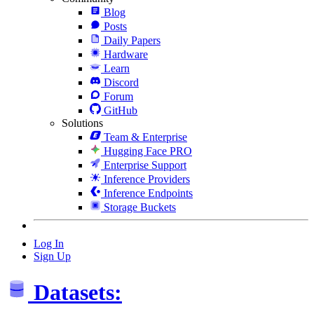
Blog
Posts
Daily Papers
Hardware
Learn
Discord
Forum
GitHub
Solutions
Team & Enterprise
Hugging Face PRO
Enterprise Support
Inference Providers
Inference Endpoints
Storage Buckets
Log In
Sign Up
Datasets: