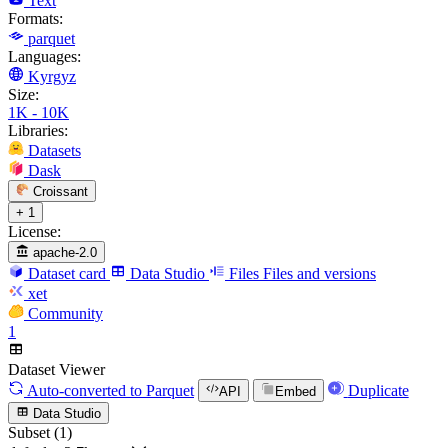
Text
Formats:
parquet
Languages:
Kyrgyz
Size:
1K - 10K
Libraries:
Datasets
Dask
Croissant
+ 1
License:
apache-2.0
Dataset card
Data Studio
Files
Files and versions
xet
Community
1
Dataset Viewer
Auto-converted
to Parquet
Duplicate
API
Embed
Data Studio
Subset (1)