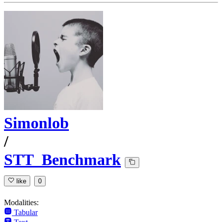
Simonlob
/
STT_Benchmark
like
0
Modalities:
Tabular