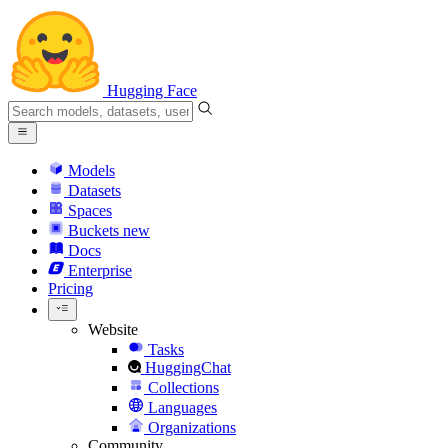
Hugging Face
Models
Datasets
Spaces
Buckets
new
Docs
Enterprise
Pricing
Website
Tasks
HuggingChat
Collections
Languages
Organizations
Community